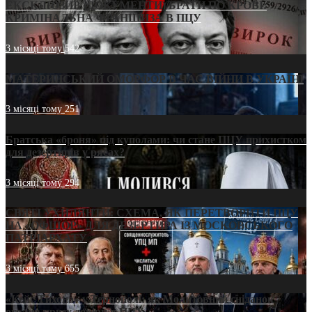
ЕКСКЛЮЗИВ (ДОКУМЕНТИ)/БРАТИ ПО КРОВІ:
КРИМІНАЛЬНА ФРАНШИЗА В ПЦУ
3 місяці тому
542
МАТЕРИНСЬКИЙ ОМОРФОР В ЧАС ВІЙНИ В УКРАЇНІ
3 місяці тому
251
Братська «броня» під куполами: чи стане ПЦУ прихистком
для дезертирів у рясах?
3 місяці тому
294
СВЯТІ УХИЛЯНТИ: СХЕМА, ЯК ПЕРЕТВОРИТИ ПЦУ
НА «ОФШОР» ДЛЯ ДЕЗЕРТИРА ІЗ МОСКОВСЬКОГО
ПАТРІАРХАТУ
3 місяці тому
655
«Кейс Тихона» у Тернополі: як Молитовний сніданок
оголив кризу довіри в ПЦУ