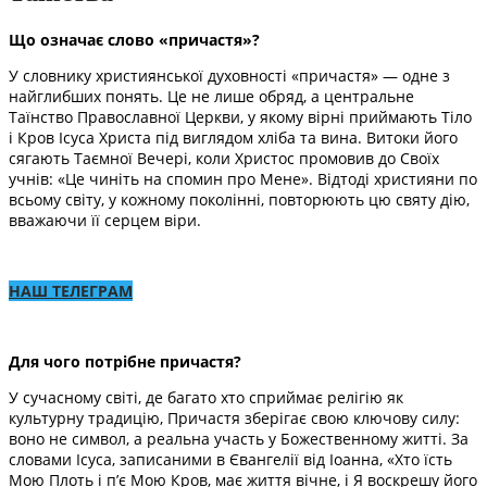
Що означає слово «причастя»?
У словнику християнської духовності «причастя» — одне з
найглибших понять. Це не лише обряд, а центральне
Таїнство Православної Церкви, у якому вірні приймають Тіло
і Кров Ісуса Христа під виглядом хліба та вина. Витоки його
сягають Таємної Вечері, коли Христос промовив до Своїх
учнів: «Це чиніть на спомин про Мене». Відтоді християни по
всьому світу, у кожному поколінні, повторюють цю святу дію,
вважаючи її серцем віри.
НАШ ТЕЛЕГРАМ
Для чого потрібне причастя?
У сучасному світі, де багато хто сприймає релігію як
культурну традицію, Причастя зберігає свою ключову силу:
воно не символ, а реальна участь у Божественному житті. За
словами Ісуса, записаними в Євангелії від Іоанна, «Хто їсть
Мою Плоть і п’є Мою Кров, має життя вічне, і Я воскрешу його