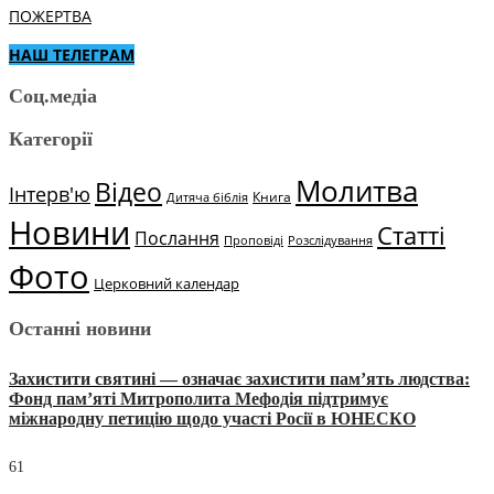
ПОЖЕРТВА
НАШ ТЕЛЕГРАМ
Соц.медіа
Категорії
Молитва
Відео
Інтерв'ю
Книга
Дитяча біблія
Новини
Статті
Послання
Проповіді
Розслідування
Фото
Церковний календар
Останні новини
Захистити святині — означає захистити пам’ять людства:
Фонд пам’яті Митрополита Мефодія підтримує
міжнародну петицію щодо участі Росії в ЮНЕСКО
61