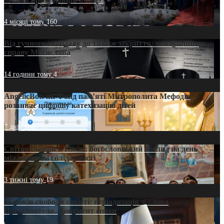
4 місяці тому
160
Від гучного скандалу до тихого закриття: хто зупинив
справу Мстислава
14 години тому
4
AngelicBot: як Фонд пам’яті Митрополита Мефодія
розвиває цифрову катехизацію дітей
7 днів тому
12
Світові лідери в Києві: богословський погляд на день
міжнародної солідарності
3 тижні тому
19
35 років свободи совісті: періодизація зі слова
Предстоятеля. Документ епохи