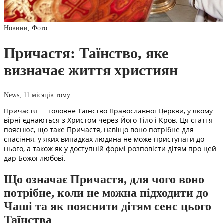
Новини
,
Фото
Причастя: Таїнство, яке
визначає життя християн
News
,
11 місяців тому
Причастя — головне Таїнство Православної Церкви, у якому
вірні єднаються з Христом через Його Тіло і Кров. Ця стаття
пояснює, що таке Причастя, навіщо воно потрібне для
спасіння, у яких випадках людина не може приступати до
нього, а також як у доступній формі розповісти дітям про цей
дар Божої любові.
Що означає Причастя, для чого воно
потрібне, коли не можна підходити до
Чаші та як пояснити дітям сенс цього
Таїнства