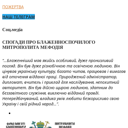
ПОЖЕРТВА
НАШ ТЕЛЕГРАМ
Соц.медіа
СПОГАДИ ПРО БЛАЖЕННОСПОЧИЛОГО
МИТРОПОЛИТА МЕФОДІЯ
“…Блаженніший мав якийсь особливий, дуже пронизливий
погляд. Він був дуже різнобічною та освіченою людиною. Він
цінував українську культуру, багато читав, працював і вимагав
від оточення відданої праці. Природжений адміністратор,
дипломат, вчитель і приклад для наслідування, непохитний
авторитет. Він був дійсно щирою людиною, здатним до
беззавітного служіння, виключно відданий правді.
Непередбачуваний, владика умів любити безкорисливо свою
Україну і свій рідний народ…”.