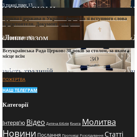
3 тижні тому
13
Церква і держава в Україні: формула зі вступного слова
Предстоятеля. Документ доктрини
3 тижні тому
16
Всеукраїнська Рада Церков: 30 років за столом, за яким є
місце всім
3 тижні тому
14
ПОЖЕРТВА
НАШ ТЕЛЕГРАМ
Категорії
Молитва
Відео
Інтерв'ю
Книга
Дитяча біблія
Новини
Статті
Послання
Проповіді
Розслідування