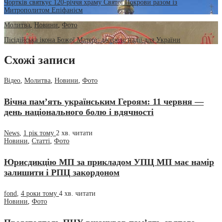
Чортків святкує 120-річчя храму Святої Покрови разом із
Митрополитом Епіфанієм
Молитва
,
Новини
,
Фото
Пісідійська ікона Божої Матері: джерело надії для України
Схожі записи
Відео
,
Молитва
,
Новини
,
Фото
Вічна пам’ять українським Героям: 11 червня —
день національного болю і вдячності
News
,
1 рік тому
2 хв.
читати
Новини
,
Статті
,
Фото
Юрисдикцію МП за прикладом УПЦ МП має намір
залишити і РПЦ закордоном
fond
,
4 роки тому
4 хв.
читати
Новини
,
Фото