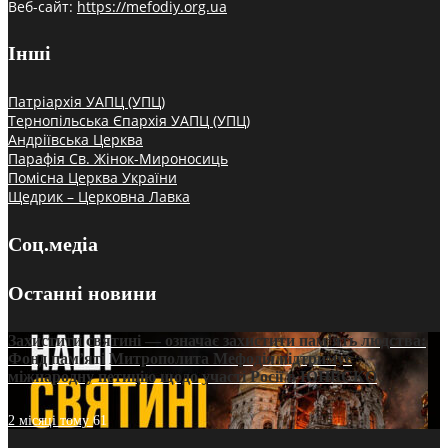
Веб-сайт:
https://mefodiy.org.ua
Інші
Патріархія УАПЦ (УПЦ)
Тернопільська Єпархія УАПЦ (УПЦ)
Андріївська Церква
Парафія Св. Жінок-Мироносиць
Помісна Церква України
Щедрик – Церковна Лавка
Соц.медіа
Останні новини
Захистити святині — означає захистити пам’ять людства:
Фонд пам’яті Митрополита Мефодія підтримує
міжнародну петицію щодо участі Росії в ЮНЕСКО
2 місяці тому
61