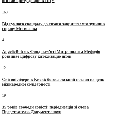
оголив кризу довіри в ПЦУ
160
Від гучного скандалу до тихого закриття: хто зупинив
справу Мстислава
4
AngelicBot: як Фонд пам’яті Митрополита Мефодія
розвиває цифрову катехизацію дітей
12
Світові лідери в Києві: богословський погляд на день
міжнародної солідарності
19
35 років свободи совісті: періодизація зі слова
Предстоятеля. Документ епохи