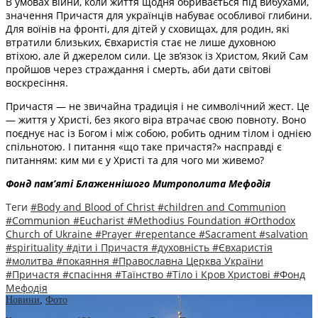
В умовах війни, коли життя щодня обривається під вибухами,
значення Причастя для українців набуває особливої глибини.
Для воїнів на фронті, для дітей у сховищах, для родин, які
втратили близьких, Євхаристія стає не лише духовною
втіхою, але й джерелом сили. Це зв’язок із Христом, Який Сам
пройшов через страждання і смерть, аби дати світові
воскресіння.
Причастя — не звичайна традиція і не символічний жест. Це
— життя у Христі, без якого віра втрачає свою повноту. Воно
поєднує нас із Богом і між собою, робить одним тілом і однією
спільнотою. І питання «що таке причастя?» насправді є
питанням: ким ми є у Христі та для чого ми живемо?
Фонд пам’яті Блаженнішого Митрополита Мефоді
я
Теги
#Body and Blood of Christ
#children and Communion
#Communion
#Eucharist
#Methodius Foundation
#Orthodox
Church of Ukraine
#Prayer
#repentance
#Sacrament
#salvation
#spirituality
#діти і Причастя
#духовність
#Євхаристія
#молитва
#покаяння
#Православна Церква України
#Причастя
#спасіння
#Таїнство
#Тіло і Кров Христові
#Фонд
Мефодія
Новини
,
Фото