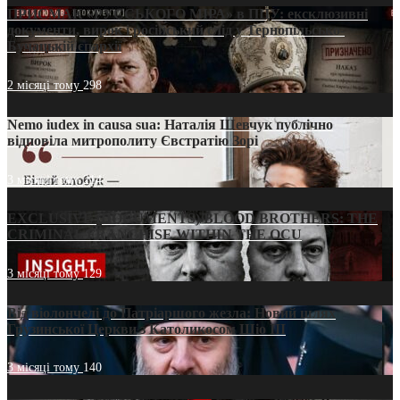
ПРИСМАК «РУССЬКОГО МІРА» в ПЦУ: ексклюзивні
документи, вирок і російський слід у Тернопільсько-
Бучацькій єпархії
2 місяці тому
298
Nemo iudex in causa sua: Наталія Шевчук публічно
відповіла митрополиту Євстратію Зорі
3 місяці тому
214
EXCLUSIVE (DOCUMENTS)/BLOOD BROTHERS: THE
CRIMINAL FRANCHISE WITHIN THE OCU
3 місяці тому
129
Від віолончелі до Патріаршого жезла: Новий шлях
Грузинської Церкви з Католикосом Шіо III
3 місяці тому
140