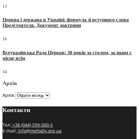
13
Церква і держава в Україні: формула зі вступного слова
Предстоятеля. Документ доктрини
16
Всеукраїнська Рада Церков: 30 років за столом, за яким є
місце всім
14
Архів
Архів
Контакти
Тел:
+38 (044) 599-000-5
E-mail:
info@mefodiy.org.ua