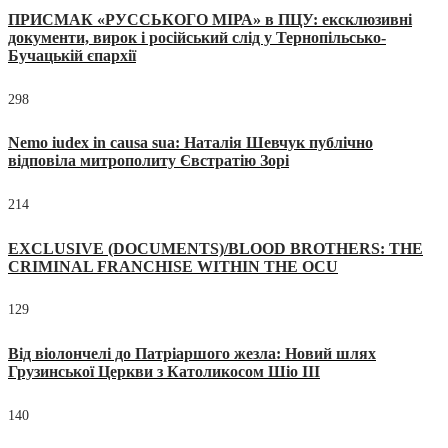
ПРИСМАК «РУССЬКОГО МІРА» в ПЦУ: ексклюзивні
документи, вирок і російський слід у Тернопільсько-
Бучацькій єпархії
298
Nemo iudex in causa sua: Наталія Шевчук публічно
відповіла митрополиту Євстратію Зорі
214
EXCLUSIVE (DOCUMENTS)/BLOOD BROTHERS: THE
CRIMINAL FRANCHISE WITHIN THE OCU
129
Від віолончелі до Патріаршого жезла: Новий шлях
Грузинської Церкви з Католикосом Шіо III
140