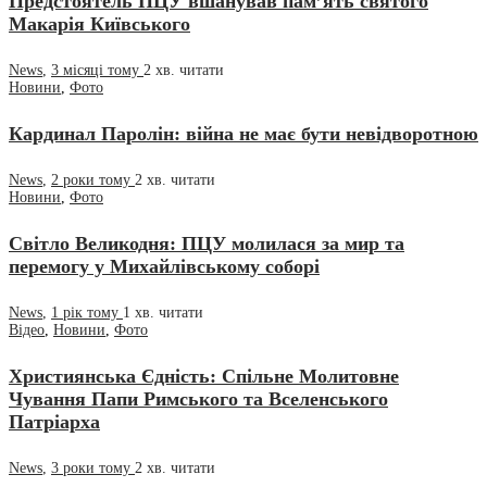
Предстоятель ПЦУ вшанував пам’ять святого
Макарія Київського
News
,
3 місяці тому
2 хв.
читати
Новини
,
Фото
Кардинал Паролін: війна не має бути невідворотною
News
,
2 роки тому
2 хв.
читати
Новини
,
Фото
Світло Великодня: ПЦУ молилася за мир та
перемогу у Михайлівському соборі
News
,
1 рік тому
1 хв.
читати
Відео
,
Новини
,
Фото
Християнська Єдність: Спільне Молитовне
Чування Папи Римського та Вселенського
Патріарха
News
,
3 роки тому
2 хв.
читати