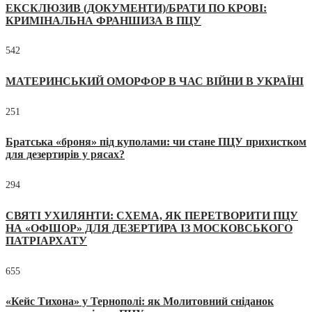
ЕКСКЛЮЗИВ (ДОКУМЕНТИ)/БРАТИ ПО КРОВІ:
КРИМІНАЛЬНА ФРАНШИЗА В ПЦУ
542
МАТЕРИНСЬКИЙ ОМОРФОР В ЧАС ВІЙНИ В УКРАЇНІ
251
Братська «броня» під куполами: чи стане ПЦУ прихистком
для дезертирів у рясах?
294
СВЯТІ УХИЛЯНТИ: СХЕМА, ЯК ПЕРЕТВОРИТИ ПЦУ
НА «ОФШОР» ДЛЯ ДЕЗЕРТИРА ІЗ МОСКОВСЬКОГО
ПАТРІАРХАТУ
655
«Кейс Тихона» у Тернополі: як Молитовний сніданок