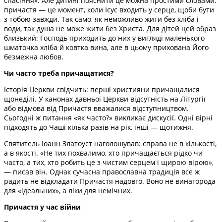
спасіння». Але дитині пояснити це можна простими словами:
причастя — це момент, коли Ісус входить у серце, щоби бути
з тобою завжди. Так само, як неможливо жити без хліба і
води, так душа не може жити без Христа. Для дітей цей образ
близький: Господь приходить до них у вигляді маленького
шматочка хліба й ковтка вина, але в цьому прихована Його
безмежна любов.
Чи часто треба причащатися?
Історія Церкви свідчить: перші християни причащалися
щонеділі. У канонах давньої Церкви відсутність на Літургії
або відмова від Причастя вважалися відступництвом.
Сьогодні ж питання «як часто?» викликає дискусії. Одні вірні
підходять до Чаші кілька разів на рік, інші — щотижня.
Святитель Іоанн Златоуст наголошував: справа не в кількості,
а в якості. «Не тих похвалимо, хто причащається рідко чи
часто, а тих, хто робить це з чистим серцем і щирою вірою»,
— писав він. Однак сучасна православна традиція все ж
радить не відкладати Причастя надовго. Воно не винагорода
для «ідеальних», а ліки для немічних.
Причастя у час війни