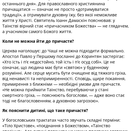
останнього дня». Для православного християнина
причащатися — означає не просто «дотримуватися
традиції», а отримувати духовну їжу, без якої неможливе
життя у Христі. Святитель Іоанн Дамаскін пояснював: у
Таїнстві вірний стає «причасником Божества» — не глядачем,
а учасником самого Божого життя.
Коли не можна йти до причастя?
Церква наголошує: до Чаші не можна підходити формально.
Апостол Павло у Першому посланні до Коринтян застерігає:
«Хто їсть і п’є недостойно, той їсть і п’є осуд собі». Це не
означає, що людина має бути «святою» у буденному
розумінні. Але серце мусить бути очищене від тяжкого гріха,
від ненависті та непримиренності. Сповідь, щире покаяння,
примирення з ближніми — необхідні умови для причастя.
«Не можна приймати Таїнство, перебуваючи у стані
смертного гріха, — пояснюють богослови, — адже воно стає
тоді не благословенням, а духовною загрозою».
Як пояснити дитині, що таке причастя?
У богословських трактатах часто звучать складні терміни:
«Тіло Христове», «поєднання з Божеством», «Таїнство