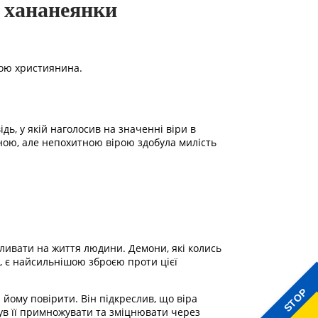
и хананеянки
лою християнина.
ь, у якій наголосив на значенні віри в
ною, але непохитною вірою здобула милість
впливати на життя людини. Демони, які колись
а, є найсильнішою зброєю проти цієї
STOP
 йому повірити. Він підкреслив, що віра
ув її примножувати та зміцнювати через