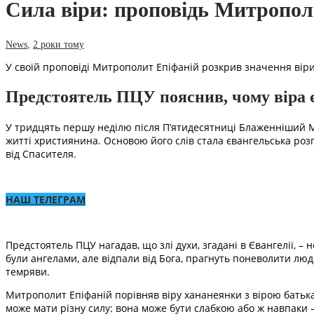
Сила віри: проповідь Митропол
News
,
2 роки тому
У своїй проповіді Митрополит Епіфаній розкрив значення віри
Предстоятель ПЦУ пояснив, чому віра 
У тридцять першу неділю після П’ятидесятниці Блаженніший Мит
житті християнина. Основою його слів стала євангельська роз
від Спасителя.
НАШ ТЕЛЕГРАМ
Предстоятель ПЦУ нагадав, що злі духи, згадані в Євангелії, –
були ангелами, але відпали від Бога, прагнуть поневолити люд
темряви.
Митрополит Епіфаній порівняв віру хананеянки з вірою батька 
може мати різну силу: вона може бути слабкою або ж навпаки