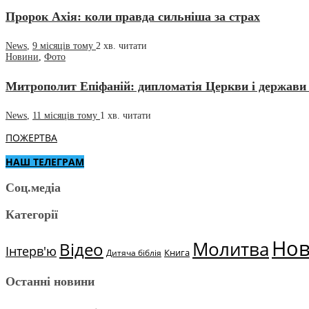
Пророк Ахія: коли правда сильніша за страх
News
,
9 місяців тому
2 хв.
читати
Новини
,
Фото
Митрополит Епіфаній: дипломатія Церкви і держави 
News
,
11 місяців тому
1 хв.
читати
ПОЖЕРТВА
НАШ ТЕЛЕГРАМ
Соц.медіа
Категорії
Но
Молитва
Відео
Інтерв'ю
Книга
Дитяча біблія
Останні новини