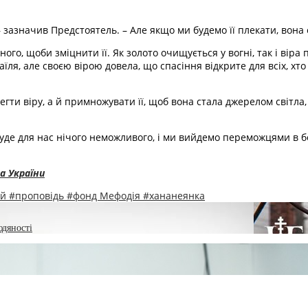
– зазначив Предстоятель. – Але якщо ми будемо її плекати, вона 
го, щоби зміцнити її. Як золото очищується у вогні, так і віра
їля, але своєю вірою довела, що спасіння відкрите для всіх, хто
ти віру, а й примножувати її, щоб вона стала джерелом світла,
буде для нас нічого неможливого, і ми вийдемо переможцями в б
а України
ій
#проповідь
#фонд Мефодія
#хананеянка
юдяності