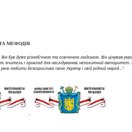
ТА МЕФОДІЯ
Він був дуже різнобічною та освіченою людиною. Він цінував укра
т, вчитель і приклад для наслідування, непохитний авторитет. 
умів любити безкорисливо свою Україну і свій рідний народ…”.