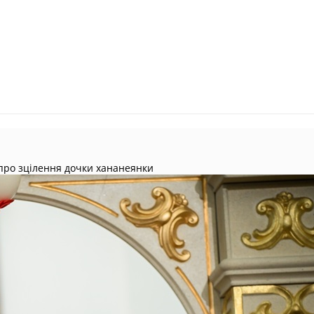
про зцілення дочки хананеянки