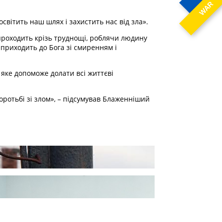
WAR
освітить наш шлях і захистить нас від зла».
 проходить крізь труднощі, роблячи людину
 приходить до Бога зі смиренням і
 яке допоможе долати всі життєві
оротьбі зі злом», – підсумував Блаженніший