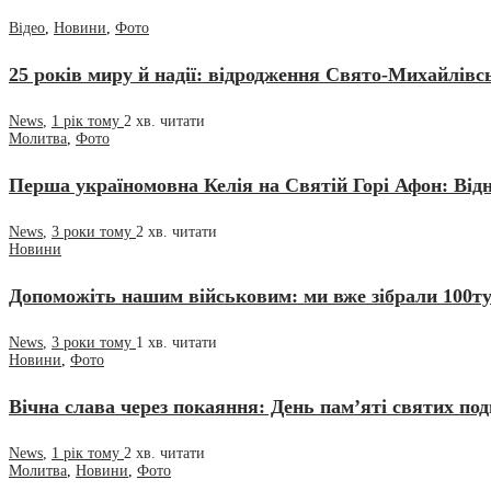
Відео
,
Новини
,
Фото
25 років миру й надії: відродження Свято-Михайлівс
News
,
1 рік тому
2 хв.
читати
Молитва
,
Фото
Перша україномовна Келія на Святій Горі Афон: Від
News
,
3 роки тому
2 хв.
читати
Новини
Допоможіть нашим військовим: ми вже зібрали 100ту
News
,
3 роки тому
1 хв.
читати
Новини
,
Фото
Вічна слава через покаяння: День пам’яті святих по
News
,
1 рік тому
2 хв.
читати
Молитва
,
Новини
,
Фото