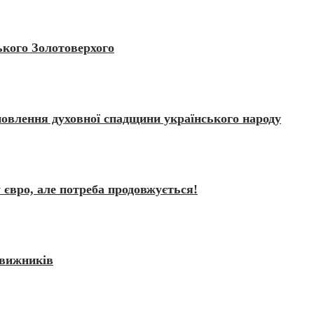
ького Золотоверхого
новлення духовної спадщини українського народу
 євро, але потреба продовжується!
движників