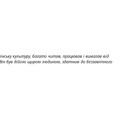
їнську культуру, багато читав, працював і вимагав від
Він був дійсно щирою людиною, здатним до беззавітного