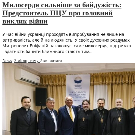
Милосердя сильніше за байдужість:
Предстоятель ПЦУ про головний
виклик війни
У час війни українці проходять випробування не лише на
витривалість, але й на людяність. У своїх духовних роздумах
Митрополит Епіфаній наголошує: саме милосердя, підтримка
і здатність бачити ближнього стають тим…
News
,
2 місяці тому
2 хв.
читати