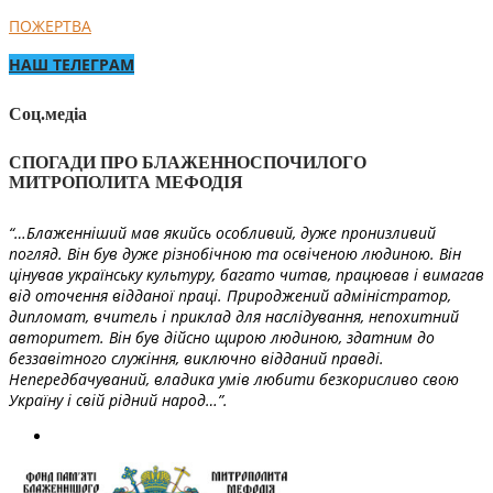
ПОЖЕРТВА
НАШ ТЕЛЕГРАМ
Соц.медіа
СПОГАДИ ПРО БЛАЖЕННОСПОЧИЛОГО
МИТРОПОЛИТА МЕФОДІЯ
“…Блаженніший мав якийсь особливий, дуже пронизливий
погляд. Він був дуже різнобічною та освіченою людиною. Він
цінував українську культуру, багато читав, працював і вимагав
від оточення відданої праці. Природжений адміністратор,
дипломат, вчитель і приклад для наслідування, непохитний
авторитет. Він був дійсно щирою людиною, здатним до
беззавітного служіння, виключно відданий правді.
Непередбачуваний, владика умів любити безкорисливо свою
Україну і свій рідний народ…”.