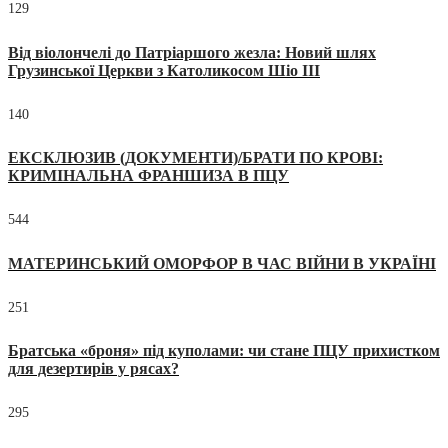
129
Від віолончелі до Патріаршого жезла: Новий шлях
Грузинської Церкви з Католикосом Шіо III
140
ЕКСКЛЮЗИВ (ДОКУМЕНТИ)/БРАТИ ПО КРОВІ:
КРИМІНАЛЬНА ФРАНШИЗА В ПЦУ
544
МАТЕРИНСЬКИЙ ОМОРФОР В ЧАС ВІЙНИ В УКРАЇНІ
251
Братська «броня» під куполами: чи стане ПЦУ прихистком
для дезертирів у рясах?
295