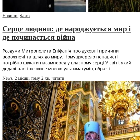
Новини
,
Фото
Серце людини: де народжується мир і
де починається війна
Роздуми Митрополита Епіфанія про духовні причини
ворожнечі та шлях до миру. Чому джерело ненависті
потрібно шукати насамперед у власному серці У світі, який
дедалі частіше живе мовою ультиматумів, образ і…
News
,
2 місяці тому
2 хв.
читати