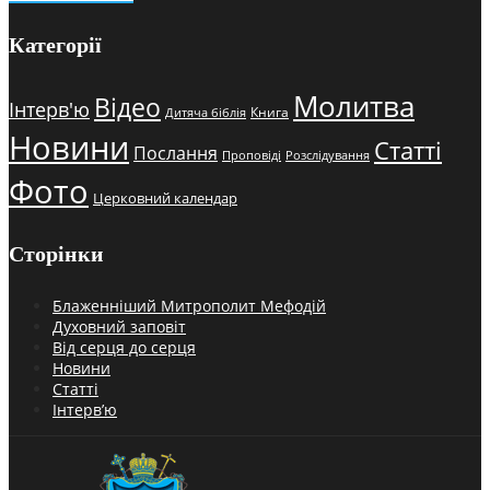
Категорії
Молитва
Відео
Інтерв'ю
Книга
Дитяча біблія
Новини
Статті
Послання
Проповіді
Розслідування
Фото
Церковний календар
Сторінки
Блаженніший Митрополит Мефодій
Духовний заповіт
Від серця до серця
Новини
Статті
Інтерв’ю