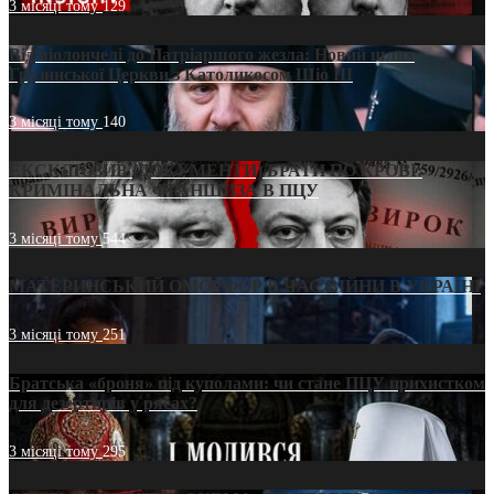
3 місяці тому
129
Від віолончелі до Патріаршого жезла: Новий шлях
Грузинської Церкви з Католикосом Шіо III
3 місяці тому
140
ЕКСКЛЮЗИВ (ДОКУМЕНТИ)/БРАТИ ПО КРОВІ:
КРИМІНАЛЬНА ФРАНШИЗА В ПЦУ
3 місяці тому
544
МАТЕРИНСЬКИЙ ОМОРФОР В ЧАС ВІЙНИ В УКРАЇНІ
3 місяці тому
251
Братська «броня» під куполами: чи стане ПЦУ прихистком
для дезертирів у рясах?
3 місяці тому
295