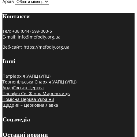
Архів
Контакти
Тел:
+38 (044) 599-000-5
E-mail:
info@mefodiy.org.ua
Веб-сайт:
https://mefodiy.org.ua
Інші
Патріархія УАПЦ (УПЦ)
Тернопільська Єпархія УАПЦ (УПЦ)
Андріївська Церква
Парафія Св. Жінок-Мироносиць
Помісна Церква України
Щедрик – Церковна Лавка
Соц.медіа
Останні новини