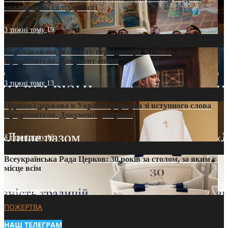
міжнародної солідарності
3 тижні тому
19
35 років свободи совісті: періодизація зі слова
Предстоятеля. Документ епохи
3 тижні тому
13
Церква і держава в Україні: формула зі вступного слова
Предстоятеля. Документ доктрини
3 тижні тому
16
Всеукраїнська Рада Церков: 30 років за столом, за яким є
місце всім
3 тижні тому
14
ПОЖЕРТВА
НАШ ТЕЛЕГРАМ