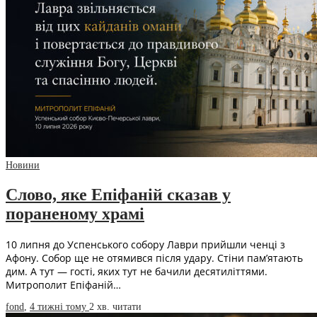
Новини
Слово, яке Епіфаній сказав у
пораненому храмі
10 липня до Успенського собору Лаври прийшли ченці з
Афону. Собор ще не отямився після удару. Стіни пам’ятають
дим. А тут — гості, яких тут не бачили десятиліттями.
Митрополит Епіфаній…
fond
,
4 тижні тому
2 хв.
читати