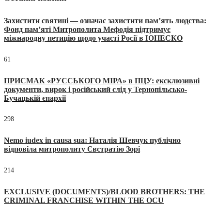
Захистити святині — означає захистити пам’ять людства:
Фонд пам’яті Митрополита Мефодія підтримує
міжнародну петицію щодо участі Росії в ЮНЕСКО
61
ПРИСМАК «РУССЬКОГО МІРА» в ПЦУ: ексклюзивні
документи, вирок і російський слід у Тернопільсько-
Бучацькій єпархії
298
Nemo iudex in causa sua: Наталія Шевчук публічно
відповіла митрополиту Євстратію Зорі
214
EXCLUSIVE (DOCUMENTS)/BLOOD BROTHERS: THE
CRIMINAL FRANCHISE WITHIN THE OCU