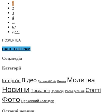
1
2
3
4
…
67
Далі
ПОЖЕРТВА
НАШ ТЕЛЕГРАМ
Соц.медіа
Категорії
Молитва
Відео
Інтерв'ю
Книга
Дитяча біблія
Новини
Статті
Послання
Проповіді
Розслідування
Фото
Церковний календар
Останні новини