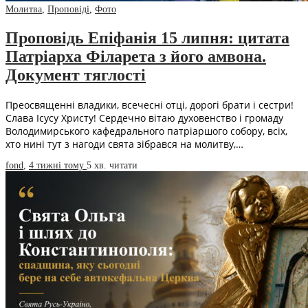
Молитва
,
Проповіді
,
Фото
Проповідь Епіфанія 15 липня: цитата
Патріарха Філарета з його амвона.
Документ тяглості
Преосвященні владики, всечесні отці, дорогі брати і сестри!
Слава Ісусу Христу! Сердечно вітаю духовенство і громаду
Володимирського кафедрального патріаршого собору, всіх,
хто нині тут з нагоди свята зібрався на молитву,…
fond
,
4 тижні тому
5 хв.
читати