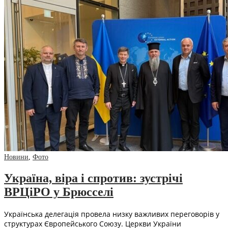
Новини
,
Фото
Україна, віра і спротив: зустрічі
ВРЦіРО у Брюсселі
Українська делегація провела низку важливих переговорів у
структурах Європейського Союзу. Церкви України