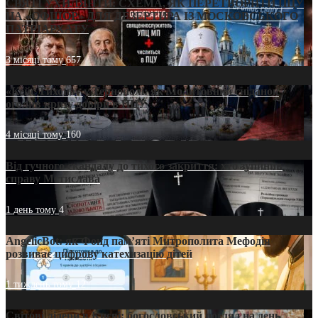
СВЯТІ УХИЛЯНТИ: СХЕМА, ЯК ПЕРЕТВОРИТИ ПЦУ
НА «ОФШОР» ДЛЯ ДЕЗЕРТИРА ІЗ МОСКОВСЬКОГО
ПАТРІАРХАТУ
3 місяці тому
657
«Кейс Тихона» у Тернополі: як Молитовний сніданок
оголив кризу довіри в ПЦУ
4 місяці тому
160
Від гучного скандалу до тихого закриття: хто зупинив
справу Мстислава
1 день тому
4
AngelicBot: як Фонд пам’яті Митрополита Мефодія
розвиває цифрову катехизацію дітей
1 тиждень тому
12
Світові лідери в Києві: богословський погляд на день