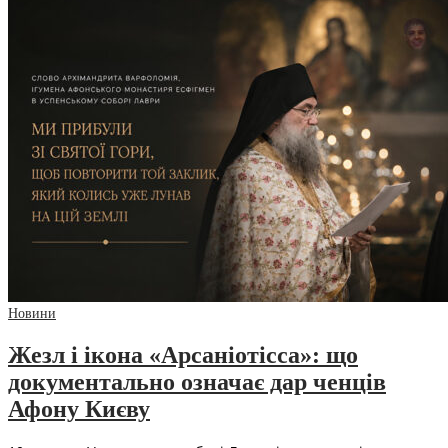
Новини
Жезл і ікона «Арсаніотісса»: що
документально означає дар ченців
Афону Києву