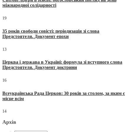
міжнародної солідарності
19
35 років свободи совісті: періодизація зі слова
Предстоятеля. Документ епохи
13
Церква і держава в Україні: формула зі вступного слова
Предстоятеля. Документ доктрини
16
Всеукраїнська Рада Церков: 30 років за столом, за яким є
місце всім
14
Архів