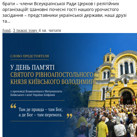
брати – члени Всеукраїнської Ради Церков і релігійних
організацій! Шановні почесні гості нашого урочистого
засідання – представники української держави, наші друзі
та…
fond
,
3 тижні тому
4 хв.
читати