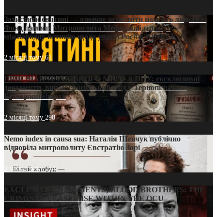
Захистити святині — означає захистити пам’ять людства:
Фонд пам’яті Митрополита Мефодія підтримує
міжнародну петицію щодо участі Росії в ЮНЕСКО
2 місяці тому
61
ПРИСМАК «РУССЬКОГО МІРА» в ПЦУ: ексклюзивні
документи, вирок і російський слід у Тернопільсько-
Бучацькій єпархії
2 місяці тому
298
Nemo iudex in causa sua: Наталія Шевчук публічно
відповіла митрополиту Євстратію Зорі
3 місяці тому
214
EXCLUSIVE (DOCUMENTS)/BLOOD BROTHERS: THE
CRIMINAL FRANCHISE WITHIN THE OCU