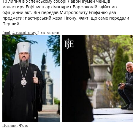
10 липня в Успенському соборі Лаври ігумен ченців
монастиря Есфігмен архімандрит Варфоломій здійснив
офіційний акт. Він передав Митрополиту Епіфанію два
предмети: пастирський жезл і ікону. Факт: що саме передали
Перший…
fond
,
4 тижні тому
2 хв.
читати
Новини
,
Фото