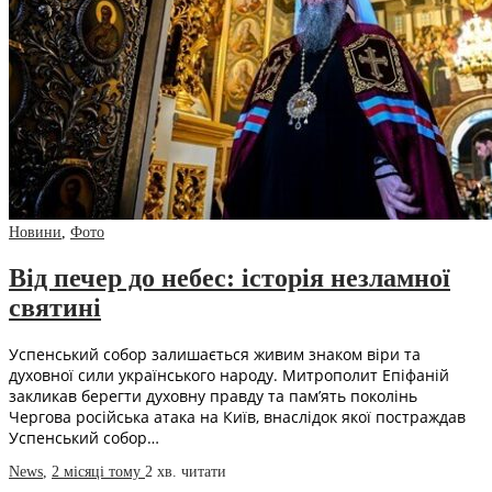
Новини
,
Фото
Від печер до небес: історія незламної
святині
Успенський собор залишається живим знаком віри та
духовної сили українського народу. Митрополит Епіфаній
закликав берегти духовну правду та пам’ять поколінь
Чергова російська атака на Київ, внаслідок якої постраждав
Успенський собор…
News
,
2 місяці тому
2 хв.
читати