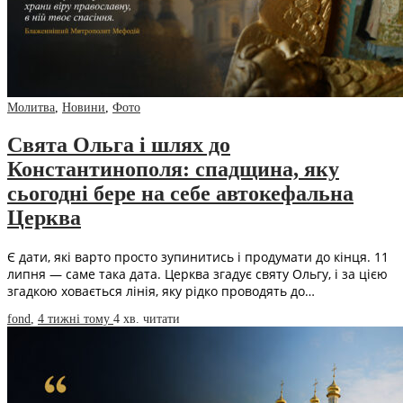
Молитва
,
Новини
,
Фото
Свята Ольга і шлях до
Константинополя: спадщина, яку
сьогодні бере на себе автокефальна
Церква
Є дати, які варто просто зупинитись і продумати до кінця. 11
липня — саме така дата. Церква згадує святу Ольгу, і за цією
згадкою ховається лінія, яку рідко проводять до…
fond
,
4 тижні тому
4 хв.
читати