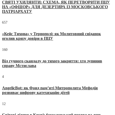
СВЯТІ УХИЛЯНТИ: СХЕМА, ЯК ПЕРЕТВОРИТИ ПЦУ
НА «ОФШОР» ДЛЯ ДЕЗЕРТИРА ІЗ МОСКОВСЬКОГО
ПАТРІАРХАТУ
657
«Кейс Тихона» у Тернополі: як Молитовний сніданок
оголив кризу довіри в ПЦУ
160
Від гучного скандалу до тихого закриття: хто зупинив
справу Мстислава
4
AngelicBot: як Фонд пам’яті Митрополита Мефодія
розвиває цифрову катехизацію дітей
12
Світові лідери в Києві: богословський погляд на день