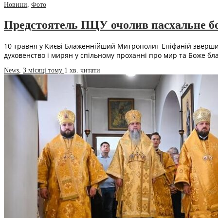
Новини
,
Фото
Предстоятель ПЦУ очолив пасхальне бо
10 травня у Києві Блаженнійший Митрополит Епіфаній звершив
духовенство і мирян у спільному проханні про мир та Боже б
News
,
3 місяці тому
1 хв.
читати