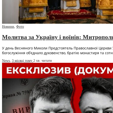
Новини
,
Фото
Молитва за Україну і воїнів: Митропол
У день Весняного Миколи Предстоятель Православної Церкви Ук
богослужіння об’єднало духовенство, братію монастиря та сотн
News
,
3 місяці тому
2 хв.
читати