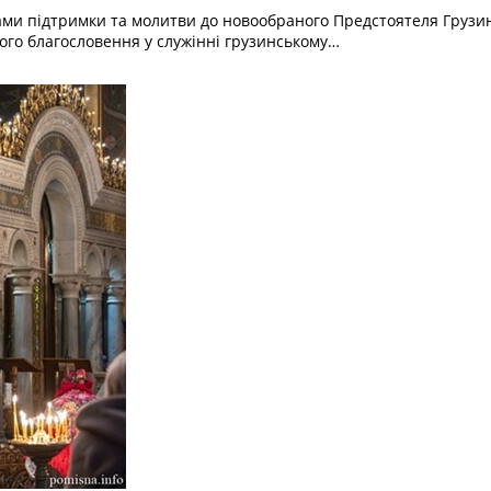
вами підтримки та молитви до новообраного Предстоятеля Груз
жого благословення у служінні грузинському…