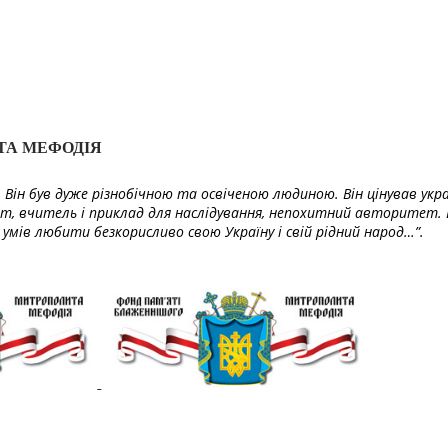
ТА МЕФОДІЯ
Він був дуже різнобічною та освіченою людиною. Він цінував укра
т, вчитель і приклад для наслідування, непохитний авторитет. 
умів любити безкорисливо свою Україну і свій рідний народ…”.