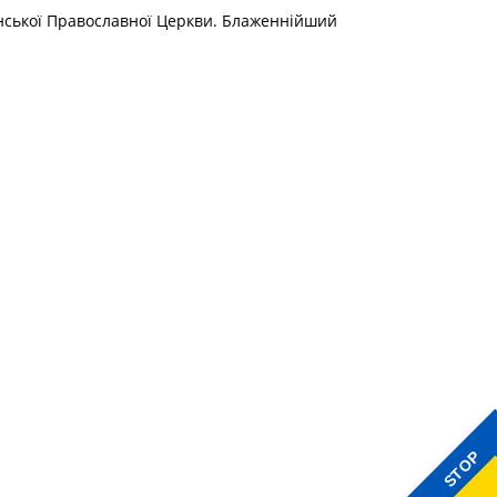
инської Православної Церкви. Блаженнійший
STOP