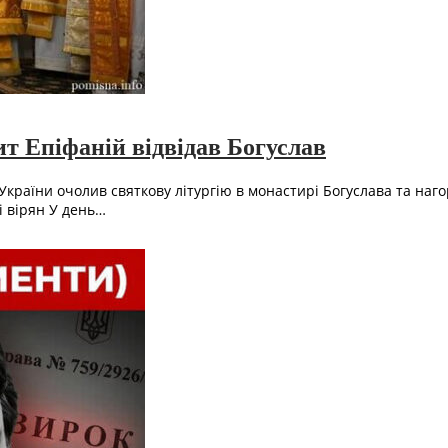
ит Епіфаній відвідав Богуслав
раїни очолив святкову літургію в монастирі Богуслава та нагор
і вірян У день…