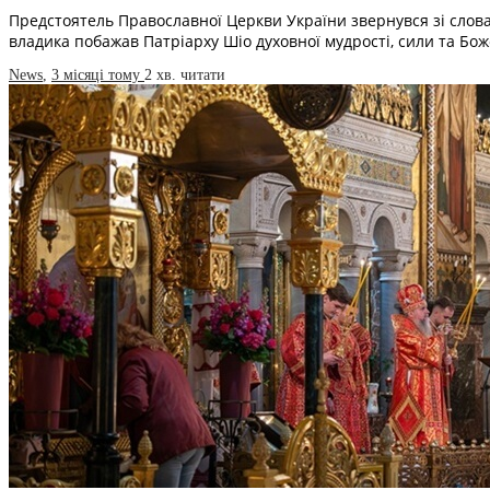
Предстоятель Православної Церкви України звернувся зі сло
владика побажав Патріарху Шіо духовної мудрості, сили та Бо
News
,
3 місяці тому
2 хв.
читати