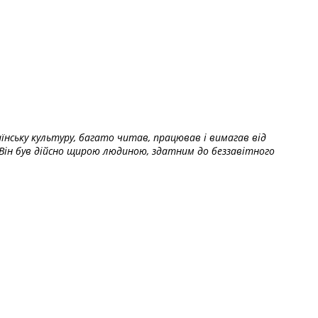
їнську культуру, багато читав, працював і вимагав від
Він був дійсно щирою людиною, здатним до беззавітного