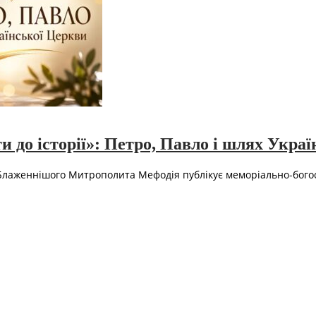
и до історії»: Петро, Павло і шлях Украї
 Блаженнішого Митрополита Мефодія публікує меморіально-богосл