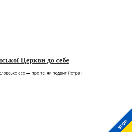
нської Церкви до себе
овське есе — про те, як подвиг Петра і
STOP