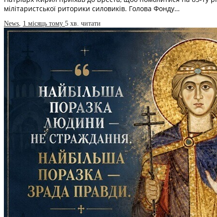
мілітаристської риторики силовиків. Голова Фонду…
News
,
1 місяць тому
5 хв.
читати