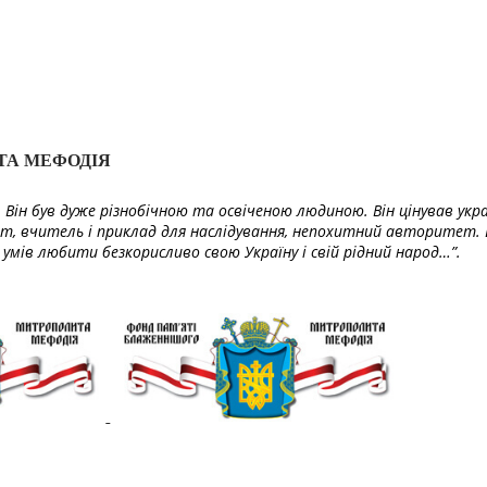
ТА МЕФОДІЯ
Він був дуже різнобічною та освіченою людиною. Він цінував укра
т, вчитель і приклад для наслідування, непохитний авторитет. 
умів любити безкорисливо свою Україну і свій рідний народ…”.