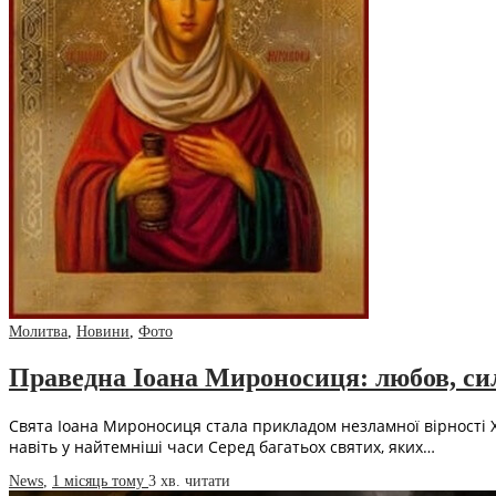
Молитва
,
Новини
,
Фото
Праведна Іоана Мироносиця: любов, си
Свята Іоана Мироносиця стала прикладом незламної вірності Хр
навіть у найтемніші часи Серед багатьох святих, яких…
News
,
1 місяць тому
3 хв.
читати