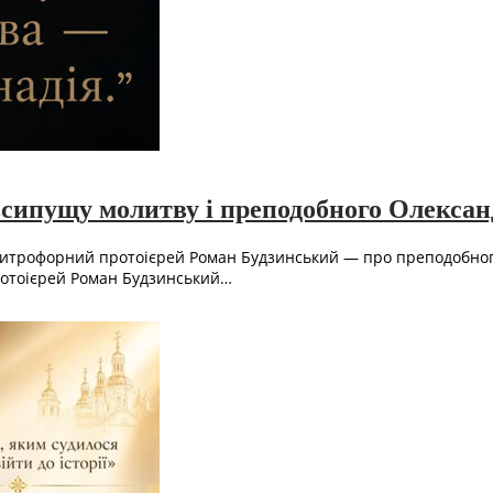
сипущу молитву і преподобного Олексан
итрофорний протоієрей Роман Будзинський — про преподобного
ротоієрей Роман Будзинський…