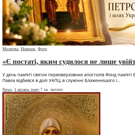
Молитва
,
Новини
,
Фото
«Є постаті, яким судилося не лише увійт
У день пам’яті святих первоверховних апостолів Фонд пам’яті
Павла відбився в долі УАПЦ, в служінні Блаженнішого і…
News
,
1 місяць тому
7 хв.
читати