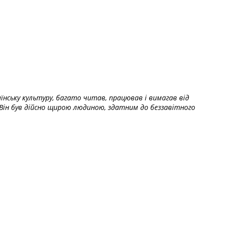
їнську культуру, багато читав, працював і вимагав від
Він був дійсно щирою людиною, здатним до беззавітного