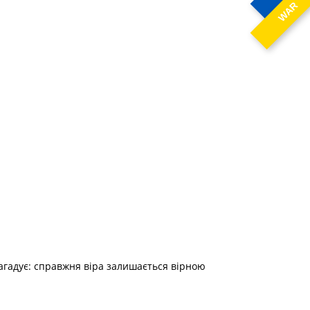
WAR
нагадує: справжня віра залишається вірною