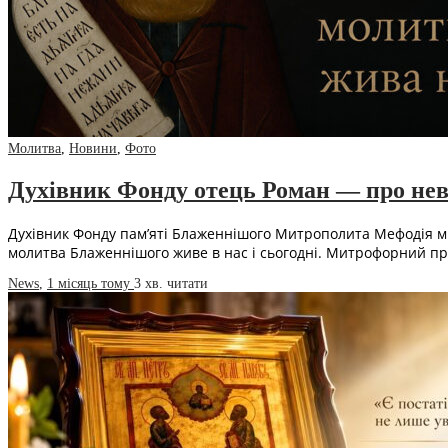
Молитва
,
Новини
,
Фото
Духівник Фонду отець Роман — про нев
Духівник Фонду пам’яті Блаженнішого Митрополита Мефодія м
молитва Блаженнішого живе в нас і сьогодні. Митрофорний п
News
,
1 місяць тому
3 хв.
читати