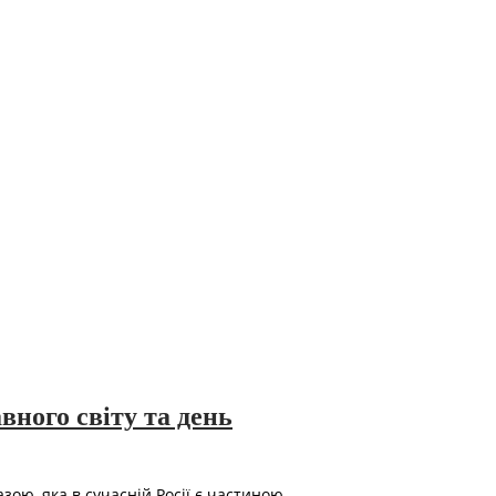
ного світу та день
зою, яка в сучасній Росії є частиною