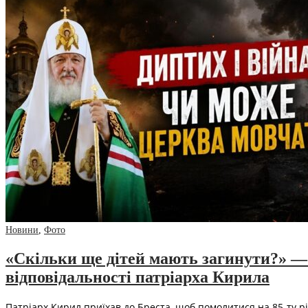
Новини
,
Фото
«Скільки ще дітей мають загинути?» —
відповідальності патріарха Кирила
Патріарх Кирил приїхав до Бреста, щоб помолитися на 85-ту рі