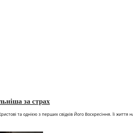
льніша за страх
истові та однією з перших свідків Його Воскресіння. Її життя 