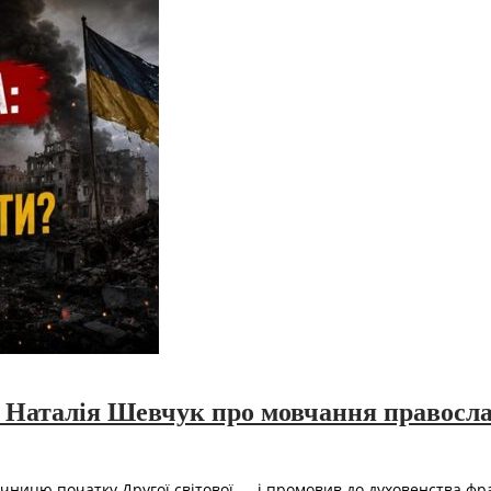
 Наталія Шевчук про мовчання православ
чницю початку Другої світової — і промовив до духовенства фра