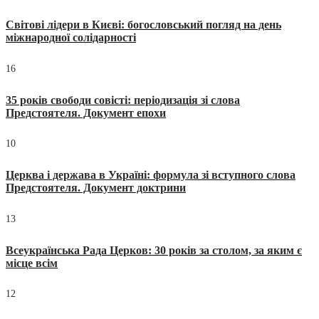
Світові лідери в Києві: богословський погляд на день
міжнародної солідарності
16
35 років свободи совісті: періодизація зі слова
Предстоятеля. Документ епохи
10
Церква і держава в Україні: формула зі вступного слова
Предстоятеля. Документ доктрини
13
Всеукраїнська Рада Церков: 30 років за столом, за яким є
місце всім
12