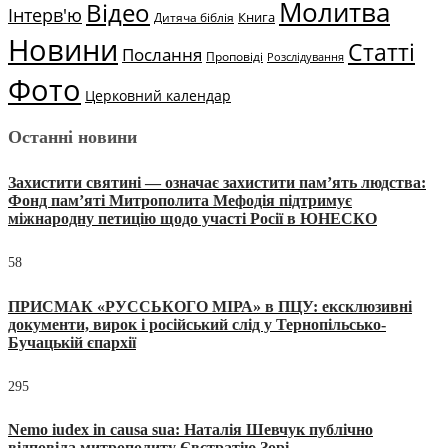
Молитва
Відео
Інтерв'ю
Книга
Дитяча біблія
Новини
Статті
Послання
Проповіді
Розслідування
Фото
Церковний календар
Останні новини
Захистити святині — означає захистити пам’ять людства:
Фонд пам’яті Митрополита Мефодія підтримує
міжнародну петицію щодо участі Росії в ЮНЕСКО
58
ПРИСМАК «РУССЬКОГО МІРА» в ПЦУ: ексклюзивні
документи, вирок і російський слід у Тернопільсько-
Бучацькій єпархії
295
Nemo iudex in causa sua: Наталія Шевчук публічно
відповіла митрополиту Євстратію Зорі