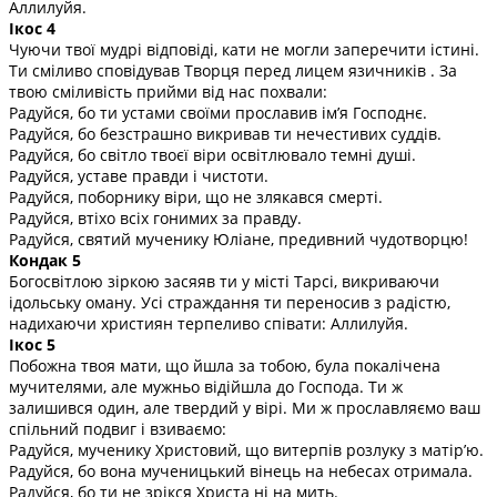
Аллилуйя.
Ікос 4
Чуючи твої мудрі відповіді, кати не могли заперечити істині.
Ти сміливо сповідував Творця перед лицем язичників . За
твою сміливість прийми від нас похвали:
Радуйся, бо ти устами своїми прославив ім’я Господнє.
Радуйся, бо безстрашно викривав ти нечестивих суддів.
Радуйся, бо світло твоєї віри освітлювало темні душі.
Радуйся, уставе правди і чистоти.
Радуйся, поборнику віри, що не злякався смерті.
Радуйся, втіхо всіх гонимих за правду.
Радуйся, святий мученику Юліане, предивний чудотворцю!
Кондак 5
Богосвітлою зіркою засяяв ти у місті Тарсі, викриваючи
ідольську оману. Усі страждання ти переносив з радістю,
надихаючи християн терпеливо співати: Аллилуйя.
Ікос 5
Побожна твоя мати, що йшла за тобою, була покалічена
мучителями, але мужньо відійшла до Господа. Ти ж
залишився один, але твердий у вірі. Ми ж прославляємо ваш
спільний подвиг і взиваємо:
Радуйся, мученику Христовий, що витерпів розлуку з матір’ю.
Радуйся, бо вона мученицький вінець на небесах отримала.
Радуйся, бо ти не зрікся Христа ні на мить.