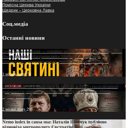
Помісна Церква України
Щедрик – Церковна Лавка
Соц.медіа
Останні новини
Захистити святині — означає захистити пам’ять людства:
Фонд пам’яті Митрополита Мефодія підтримує
міжнародну петицію щодо участі Росії в ЮНЕСКО
1 місяць тому
58
ПРИСМАК «РУССЬКОГО МІРА» в ПЦУ: ексклюзивні
документи, вирок і російський слід у Тернопільсько-
Бучацькій єпархії
2 місяці тому
295
Nemo iudex in causa sua: Наталія Шевчук публічно
відповіла митрополиту Євстратію Зорі