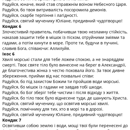
Радуйся, юначе, який став справжнім воїном Небесного Царя.
Радуйся, бо твоя витривалість посоромила демонів.
Радуйся, скарбе терпіння і лагідності.
Радуйся, святий мученику Юліане, предивний чудотворцю!
Кондак 6
Злочестивий правитель, побачивши твою незламну стійкість,
наказав зашити тебе в мішок із піском, отруйними зміями та
гадами, а потім кинути в море. Проте ти, будучи в пучині,
славив Бога, співаючи: Аллилуйя.
Ікос 6
Хвилі морські стали для тебе ложем спокою, а не знаряддям
смерті. Твоє святе тіло було винесене на берег в Александрії,
де благочестива жінка з честю поховала його. За твоє дивне
збереження, прийми від нас похвальні співи:
Радуйся, бо під захистом Божим ти пройшов води морські.
Радуйся, бо мішок із гадами не завдав тобі шкоди.
Радуйся, бо Бог зберіг тебе чистим і після відходу з життя.
Радуйся, бо тіло твоє було віднесене туди, де шанують Христа.
Радуйся, святий мученику, що освятив морські хвилі.
Радуйся, помічнику для тих, хто в морі та в дорозі.
Радуйся, святий мученику Юліане, предивний чудотворцю!
Кондак 7
Освятивши собою землю і води, мощі твої були перенесені до