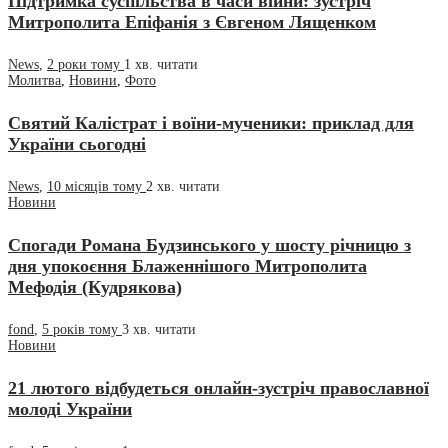
Підтримка суспільства в часи війни: зустріч
Митрополита Епіфанія з Євгеном Лященком
News
,
2 роки тому
1 хв.
читати
Молитва
,
Новини
,
Фото
Святий Калістрат і воїни-мученики: приклад для
України сьогодні
News
,
10 місяців тому
2 хв.
читати
Новини
Спогади Романа Будзинського у шосту річницю з
дня упокоєння Блаженнішого Митрополита
Мефодія (Кудрякова)
fond
,
5 років тому
3 хв.
читати
Новини
21 лютого відбудеться онлайн-зустріч православної
молоді України