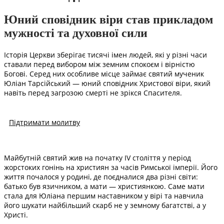
Юний сповідник віри став прикладом
мужності та духовної сили
Історія Церкви зберігає тисячі імен людей, які у різні часи
ставали перед вибором між земним спокоєм і вірністю
Богові. Серед них особливе місце займає святий мученик
Юліан Тарсійський — юний сповідник Христової віри, який
навіть перед загрозою смерті не зрікся Спасителя.
Підтримати молитву
Майбутній святий жив на початку IV століття у період
жорстоких гонінь на християн за часів Римської імперії. Його
життя почалося у родині, де поєдналися два різні світи:
батько був язичником, а мати — християнкою. Саме мати
стала для Юліана першим наставником у вірі та навчила
його шукати найбільший скарб не у земному багатстві, а у
Христі.