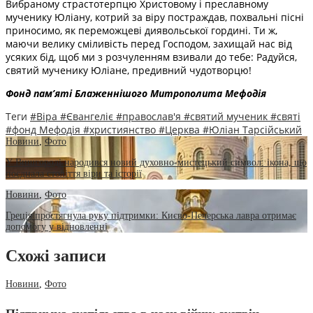
Вибраному страстотерпцю Христовому і преславному
мученику Юліану, котрий за віру постраждав, похвальні пісні
приносимо, як переможцеві диявольської гордині. Ти ж,
маючи велику сміливість перед Господом, захищай нас від
усяких бід, щоб ми з розчуленням взивали до тебе: Радуйся,
святий мученику Юліане, предивний чудотворцю!
Фонд пам’яті Блаженнішого Митрополита Мефоді
я
Теги
#Віра
#Євангеліє
#православ'я
#святий мученик
#святі
#фонд Мефодія
#християнство
#Церква
#Юліан Тарсійський
Новини
,
Фото
У Вишгороді народився новий духовно-мистецький символ: ікона, що
поєднала століття віри та історії
Новини
,
Фото
Греція простягнула руку підтримки: Києво-Печерська лавра отримає
допомогу у відновленні
Схожі записи
Новини
,
Фото