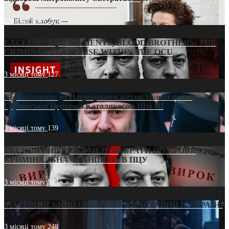
3 місяці тому
213
EXCLUSIVE (DOCUMENTS)/BLOOD BROTHERS: THE
CRIMINAL FRANCHISE WITHIN THE OCU
3 місяці тому
127
Від віолончелі до Патріаршого жезла: Новий шлях
Грузинської Церкви з Католикосом Шіо III
3 місяці тому
139
ЕКСКЛЮЗИВ (ДОКУМЕНТИ)/БРАТИ ПО КРОВІ:
КРИМІНАЛЬНА ФРАНШИЗА В ПЦУ
3 місяці тому
539
МАТЕРИНСЬКИЙ ОМОРФОР В ЧАС ВІЙНИ В УКРАЇНІ
3 місяці тому
248