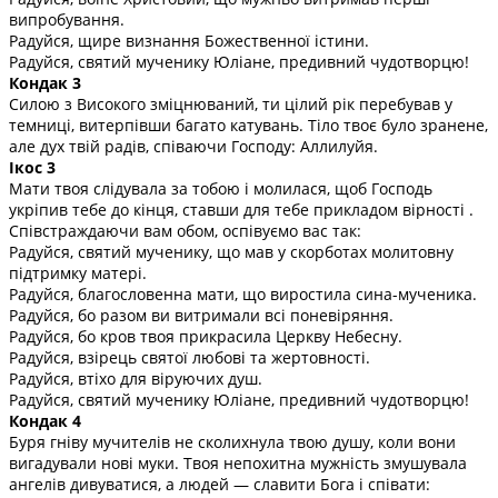
випробування.
Радуйся, щире визнання Божественної істини.
Радуйся, святий мученику Юліане, предивний чудотворцю!
Кондак 3
Силою з Високого зміцнюваний, ти цілий рік перебував у
темниці, витерпівши багато катувань. Тіло твоє було зранене,
але дух твій радів, співаючи Господу: Аллилуйя.
Ікос 3
Мати твоя слідувала за тобою і молилася, щоб Господь
укріпив тебе до кінця, ставши для тебе прикладом вірності .
Співстраждаючи вам обом, оспівуємо вас так:
Радуйся, святий мученику, що мав у скорботах молитовну
підтримку матері.
Радуйся, благословенна мати, що виростила сина-мученика.
Радуйся, бо разом ви витримали всі поневіряння.
Радуйся, бо кров твоя прикрасила Церкву Небесну.
Радуйся, взірець святої любові та жертовності.
Радуйся, втіхо для віруючих душ.
Радуйся, святий мученику Юліане, предивний чудотворцю!
Кондак 4
Буря гніву мучителів не сколихнула твою душу, коли вони
вигадували нові муки. Твоя непохитна мужність змушувала
ангелів дивуватися, а людей — славити Бога і співати: