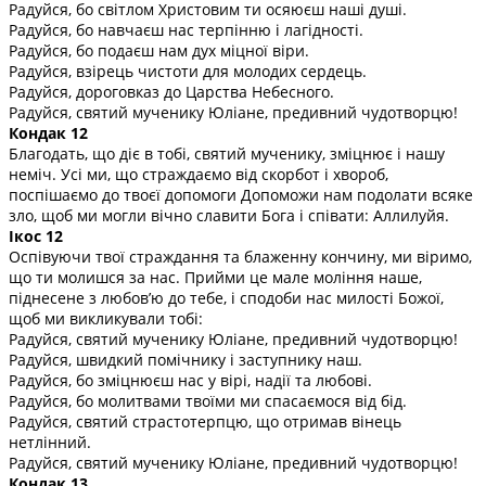
Радуйся, бо світлом Христовим ти осяюєш наші душі.
Радуйся, бо навчаєш нас терпінню і лагідності.
Радуйся, бо подаєш нам дух міцної віри.
Радуйся, взірець чистоти для молодих сердець.
Радуйся, дороговказ до Царства Небесного.
Радуйся, святий мученику Юліане, предивний чудотворцю!
Кондак 12
Благодать, що діє в тобі, святий мученику, зміцнює і нашу
неміч. Усі ми, що страждаємо від скорбот і хвороб,
поспішаємо до твоєї допомоги Допоможи нам подолати всяке
зло, щоб ми могли вічно славити Бога і співати: Аллилуйя.
Ікос 12
Оспівуючи твої страждання та блаженну кончину, ми віримо,
що ти молишся за нас. Прийми це мале моління наше,
піднесене з любов’ю до тебе, і сподоби нас милості Божої,
щоб ми викликували тобі:
Радуйся, святий мученику Юліане, предивний чудотворцю!
Радуйся, швидкий помічнику і заступнику наш.
Радуйся, бо зміцнюєш нас у вірі, надії та любові.
Радуйся, бо молитвами твоїми ми спасаємося від бід.
Радуйся, святий страстотерпцю, що отримав вінець
нетлінний.
Радуйся, святий мученику Юліане, предивний чудотворцю!
Кондак 13