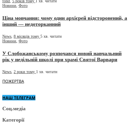
fond
,
5 років тому
1 хв.
читати
Новини
,
Фото
Ціна мовчання: чому один архієрей відсторонений, а
інший — недоторканний
News
,
8 місяців тому
5 хв.
читати
Новини
,
Фото
У Слобожанському розпочався новий навчальний
рік у недільній школі при храмі Святої Варвари
News
,
2 роки тому
1 хв.
читати
ПОЖЕРТВА
НАШ ТЕЛЕГРАМ
Соц.медіа
Категорії