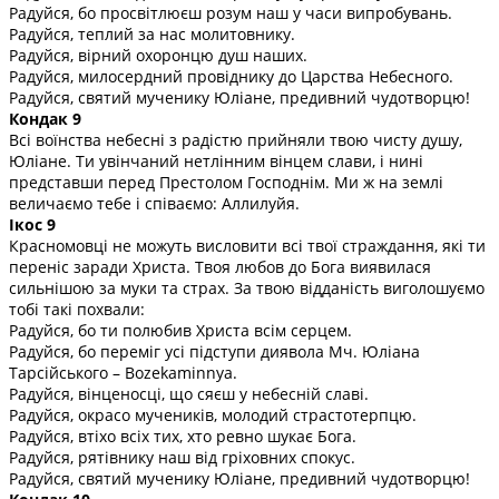
Радуйся, бо просвітлюєш розум наш у часи випробувань.
Радуйся, теплий за нас молитовнику.
Радуйся, вірний охоронцю душ наших.
Радуйся, милосердний провіднику до Царства Небесного.
Радуйся, святий мученику Юліане, предивний чудотворцю!
Кондак 9
Всі воїнства небесні з радістю прийняли твою чисту душу,
Юліане. Ти увінчаний нетлінним вінцем слави, і нині
представши перед Престолом Господнім. Ми ж на землі
величаємо тебе і співаємо: Аллилуйя.
Ікос 9
Красномовці не можуть висловити всі твої страждання, які ти
переніс заради Христа. Твоя любов до Бога виявилася
сильнішою за муки та страх. За твою відданість виголошуємо
тобі такі похвали:
Радуйся, бо ти полюбив Христа всім серцем.
Радуйся, бо переміг усі підступи диявола Мч. Юліана
Тарсійського – Bozekaminnya.
Радуйся, вінценосці, що сяєш у небесній славі.
Радуйся, окрасо мучеників, молодий страстотерпцю.
Радуйся, втіхо всіх тих, хто ревно шукає Бога.
Радуйся, рятівнику наш від гріховних спокус.
Радуйся, святий мученику Юліане, предивний чудотворцю!