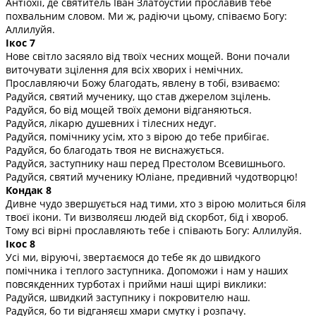
Антіохії, де святитель Іван Златоустий прославив тебе
похвальним словом. Ми ж, радіючи цьому, співаємо Богу:
Аллилуйя.
Ікос 7
Нове світло засяяло від твоїх чесних мощей. Вони почали
виточувати зцілення для всіх хворих і немічних.
Прославляючи Божу благодать, явлену в тобі, взиваємо:
Радуйся, святий мученику, що став джерелом зцілень.
Радуйся, бо від мощей твоїх демони відганяються.
Радуйся, лікарю душевних і тілесних недуг.
Радуйся, помічнику усім, хто з вірою до тебе прибігає.
Радуйся, бо благодать твоя не виснажується.
Радуйся, заступнику наш перед Престолом Всевишнього.
Радуйся, святий мученику Юліане, предивний чудотворцю!
Кондак 8
Дивне чудо звершується над тими, хто з вірою молиться біля
твоєї ікони. Ти визволяєш людей від скорбот, бід і хвороб.
Тому всі вірні прославляють тебе і співають Богу: Аллилуйя.
Ікос 8
Усі ми, віруючі, звертаємося до тебе як до швидкого
помічника і теплого заступника. Допоможи і нам у наших
повсякденних турботах і прийми наші щирі виклики:
Радуйся, швидкий заступнику і покровителю наш.
Радуйся, бо ти відганяєш хмари смутку і розпачу.