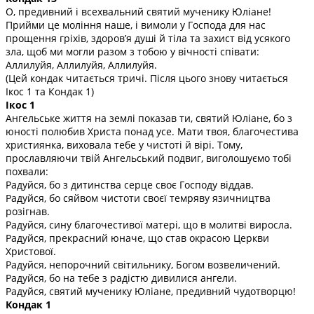
О, предивний і всехвальний святий мученику Юліане!
Прийми це моління наше, і вимоли у Господа для нас
прощення гріхів, здоров’я душі й тіла та захист від усякого
зла, щоб ми могли разом з тобою у вічності співати:
Аллилуйя, Аллилуйя, Аллилуйя.
(Цей кондак читається тричі. Після цього знову читається
Ікос 1 та Кондак 1)
Ікос 1
Ангельське життя на землі показав ти, святий Юліане, бо з
юності полюбив Христа понад усе. Мати твоя, благочестива
християнка, виховала тебе у чистоті й вірі. Тому,
прославляючи твій Ангельський подвиг, виголошуємо тобі
похвали:
Радуйся, бо з дитинства серце своє Господу віддав.
Радуйся, бо сяйвом чистоти своєї темряву язичництва
розігнав.
Радуйся, сину благочестивої матері, що в молитві виросла.
Радуйся, прекрасний юначе, що став окрасою Церкви
Христової.
Радуйся, непорочний світильнику, Богом возвеличений.
Радуйся, бо на тебе з радістю дивилися ангели.
Радуйся, святий мученику Юліане, предивний чудотворцю!
Кондак 1