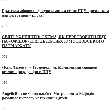
Братська «броня» під куполами: чи стане ПЦУ прихистком
для дезертирів у рясах?
292
СВЯТІ УХИЛЯНТИ: СХЕМА, ЯК ПЕРЕТВОРИТИ ПЦУ
НА «ОФШОР» ДЛЯ ДЕЗЕРТИРА ІЗ МОСКОВСЬКОГО
ПАТРІАРХАТУ
654
«Кейс Тихона» у Тернополі: як Молитовний сніданок
оголив кризу довіри в ПЦУ
159
AngelicBot: як Фонд пам’яті Митрополита Мефодія
розвиває цифрову катехизацію дітей
9