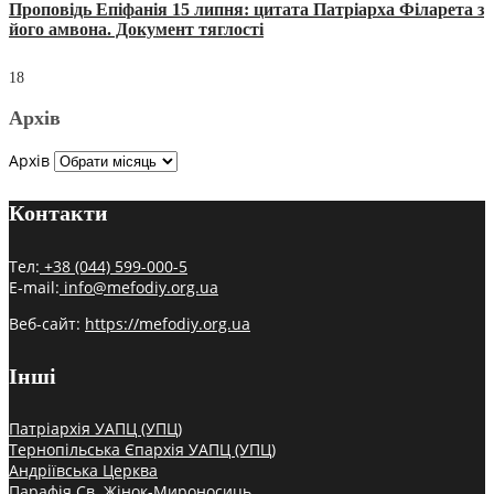
Проповідь Епіфанія 15 липня: цитата Патріарха Філарета з
його амвона. Документ тяглості
18
Архів
Архів
Контакти
Тел:
+38 (044) 599-000-5
E-mail:
info@mefodiy.org.ua
Веб-сайт:
https://mefodiy.org.ua
Інші
Патріархія УАПЦ (УПЦ)
Тернопільська Єпархія УАПЦ (УПЦ)
Андріївська Церква
Парафія Св. Жінок-Мироносиць