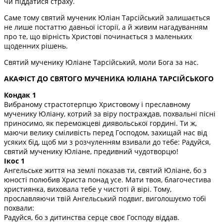
чи піддатися страху.
Саме тому святий мученик Юліан Тарсійський залишається
не лише постаттю давньої історії, а й живим нагадуванням
про те, що вірність Христові починається з маленьких
щоденних рішень.
Святий мученику Юліане Тарсійський, моли Бога за нас.
АКАФІСТ ДО СВЯТОГО МУЧЕНИКА ЮЛІАНА ТАРСІЙСЬКОГО
Кондак 1
Вибраному страстотерпцю Христовому і преславному
мученику Юліану, котрий за віру постраждав, похвальні пісні
приносимо, як переможцеві диявольської гордині. Ти ж,
маючи велику сміливість перед Господом, захищай нас від
усяких бід, щоб ми з розчуленням взивали до тебе: Радуйся,
святий мученику Юліане, предивний чудотворцю!
Ікос 1
Ангельське життя на землі показав ти, святий Юліане, бо з
юності полюбив Христа понад усе. Мати твоя, благочестива
християнка, виховала тебе у чистоті й вірі. Тому,
прославляючи твій Ангельський подвиг, виголошуємо тобі
похвали:
Радуйся, бо з дитинства серце своє Господу віддав.