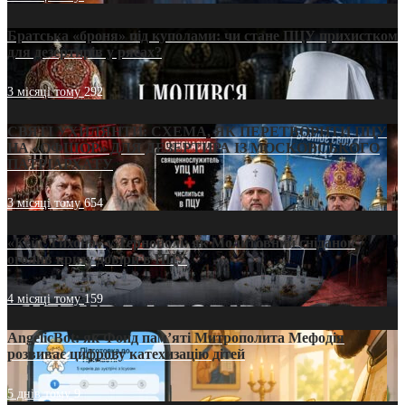
Братська «броня» під куполами: чи стане ПЦУ прихистком
для дезертирів у рясах?
3 місяці тому
292
СВЯТІ УХИЛЯНТИ: СХЕМА, ЯК ПЕРЕТВОРИТИ ПЦУ
НА «ОФШОР» ДЛЯ ДЕЗЕРТИРА ІЗ МОСКОВСЬКОГО
ПАТРІАРХАТУ
3 місяці тому
654
«Кейс Тихона» у Тернополі: як Молитовний сніданок
оголив кризу довіри в ПЦУ
4 місяці тому
159
AngelicBot: як Фонд пам’яті Митрополита Мефодія
розвиває цифрову катехизацію дітей
5 днів тому
9