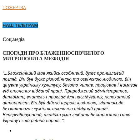
ПОЖЕРТВА
НАШ ТЕЛЕГРАМ
Соц.медіа
СПОГАДИ ПРО БЛАЖЕННОСПОЧИЛОГО
МИТРОПОЛИТА МЕФОДІЯ
“…Блаженніший мав якийсь особливий, дуже пронизливий
погляд. Він був дуже різнобічною та освіченою людиною. Він
цінував українську культуру, багато читав, працював і вимагав
від оточення відданої праці. Природжений адміністратор,
дипломат, вчитель і приклад для наслідування, непохитний
авторитет. Він був дійсно щирою людиною, здатним до
беззавітного служіння, виключно відданий правді.
Непередбачуваний, владика умів любити безкорисливо свою
Україну і свій рідний народ…”.