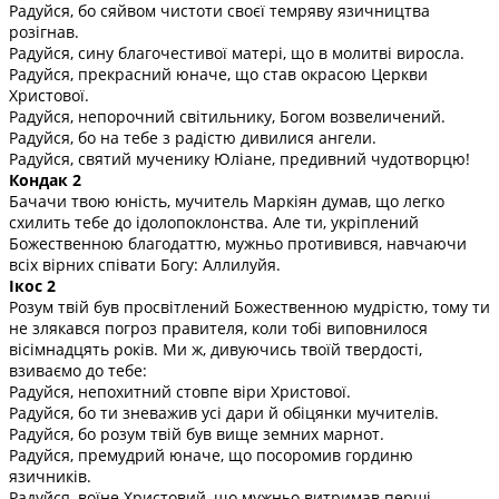
Радуйся, бо сяйвом чистоти своєї темряву язичництва
розігнав.
Радуйся, сину благочестивої матері, що в молитві виросла.
Радуйся, прекрасний юначе, що став окрасою Церкви
Христової.
Радуйся, непорочний світильнику, Богом возвеличений.
Радуйся, бо на тебе з радістю дивилися ангели.
Радуйся, святий мученику Юліане, предивний чудотворцю!
Кондак 2
Бачачи твою юність, мучитель Маркіян думав, що легко
схилить тебе до ідолопоклонства. Але ти, укріплений
Божественною благодаттю, мужньо противився, навчаючи
всіх вірних співати Богу: Аллилуйя.
Ікос 2
Розум твій був просвітлений Божественною мудрістю, тому ти
не злякався погроз правителя, коли тобі виповнилося
вісімнадцять років. Ми ж, дивуючись твоїй твердості,
взиваємо до тебе:
Радуйся, непохитний стовпе віри Христової.
Радуйся, бо ти зневажив усі дари й обіцянки мучителів.
Радуйся, бо розум твій був вище земних марнот.
Радуйся, премудрий юначе, що посоромив гординю
язичників.
Радуйся, воїне Христовий, що мужньо витримав перші