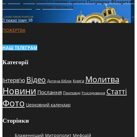
Проповідь Епіфанія 15 липня: цитата Патріарха Філарета з
його амвона. Документ тяглості
3 тижні тому
18
ПОЖЕРТВА
НАШ ТЕЛЕГРАМ
Категорії
Молитва
Відео
Інтерв'ю
Книга
Дитяча біблія
Новини
Статті
Послання
Проповіді
Розслідування
Фото
Церковний календар
Сторінки
Блаженніший Митрополит Мефодій