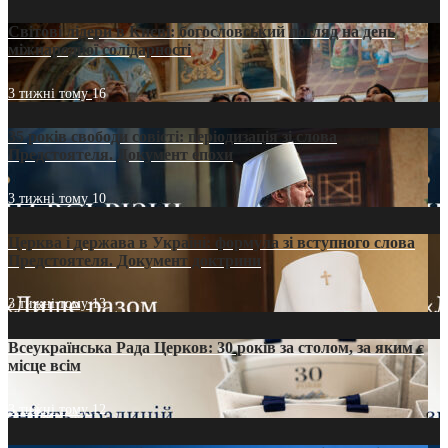
Світові лідери в Києві: богословський погляд на день
міжнародної солідарності
3 тижні тому
16
35 років свободи совісті: періодизація зі слова
Предстоятеля. Документ епохи
3 тижні тому
10
Церква і держава в Україні: формула зі вступного слова
Предстоятеля. Документ доктрини
3 тижні тому
13
Всеукраїнська Рада Церков: 30 років за столом, за яким є
місце всім
3 тижні тому
12