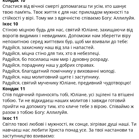
Кондак 10
Спастися від вічної смерті допомагаєш ти усім, хто шанує
твою пам’ять. Твоє життя є для нас прикладом мужності та
стійкості у вірі. Тому ми з вдячністю співаємо Богу: Аллилуйя.
Ікос 10
Стіною міцною будь для нас, святий Юліане, захищаючи від
ворогів видимих і невидимих. Допоможи нам зберегти віру
непохитною серед життєвих бур, щоб ми взивали до тебе:
Радуйся, захиснику наш від зла і напастей.
Радуйся, міцна стіно для тих, хто в небезпеці.
Радуйся, бо посилаєш нам мир і духовну розраду.
Радуйся, пораднику наш у добрих справах.
Радуйся, благодатний помічнику у вихованні молоді.
Радуйся, наш молитовний щите і заступнику.
Радуйся, святий мученику Юліане, предивний чудотворцю!
Кондак 11
Спів подячний приносять тобі, Юліане, усі зцілені та втішені
тобою. Ти не відкидаєш наших молитов і завжди готовий
прийти на допомогу тим, хто кличе тебе з вірою. Співаймо ж
разом з тобою Богу: Аллилуйя.
Ікос 11
Світло твоєї любові і мужності, як сонце, зігріває душі наші. Ти
навчаєш нас любити Христа понад усе. За твої настанови та
заступництво взиваємо: