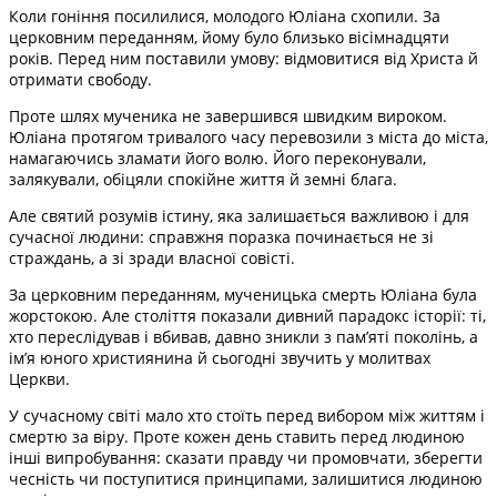
Коли гоніння посилилися, молодого Юліана схопили. За
церковним переданням, йому було близько вісімнадцяти
років. Перед ним поставили умову: відмовитися від Христа й
отримати свободу.
Проте шлях мученика не завершився швидким вироком.
Юліана протягом тривалого часу перевозили з міста до міста,
намагаючись зламати його волю. Його переконували,
залякували, обіцяли спокійне життя й земні блага.
Але святий розумів істину, яка залишається важливою і для
сучасної людини: справжня поразка починається не зі
страждань, а зі зради власної совісті.
За церковним переданням, мученицька смерть Юліана була
жорстокою. Але століття показали дивний парадокс історії: ті,
хто переслідував і вбивав, давно зникли з пам’яті поколінь, а
ім’я юного християнина й сьогодні звучить у молитвах
Церкви.
У сучасному світі мало хто стоїть перед вибором між життям і
смертю за віру. Проте кожен день ставить перед людиною
інші випробування: сказати правду чи промовчати, зберегти
чесність чи поступитися принципами, залишитися людиною