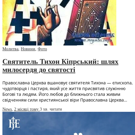
Молитва
,
Новини
,
Фото
Святитель Тихон Кіпрський: шлях
милосердя до святості
Православна Церква вшановує святителя Тихона — єпископа,
чудотворця і пастиря, який усе життя присвятив служінню
Богові та людям. Його любов до ближнього стала живим
свідченням сили християнської віри Православна Церква…
News
,
2 місяці тому
3 хв.
читати