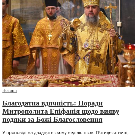
Новини
Благодатна вдячність: Поради
Митрополита Епіфанія щодо вияву
подяки за Божі Благословення
У проповіді на двадцять сьому неділю після П’ятидесятниці,