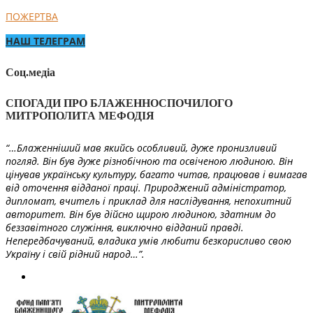
ПОЖЕРТВА
НАШ ТЕЛЕГРАМ
Соц.медіа
СПОГАДИ ПРО БЛАЖЕННОСПОЧИЛОГО
МИТРОПОЛИТА МЕФОДІЯ
“…Блаженніший мав якийсь особливий, дуже пронизливий
погляд. Він був дуже різнобічною та освіченою людиною. Він
цінував українську культуру, багато читав, працював і вимагав
від оточення відданої праці. Природжений адміністратор,
дипломат, вчитель і приклад для наслідування, непохитний
авторитет. Він був дійсно щирою людиною, здатним до
беззавітного служіння, виключно відданий правді.
Непередбачуваний, владика умів любити безкорисливо свою
Україну і свій рідний народ…”.