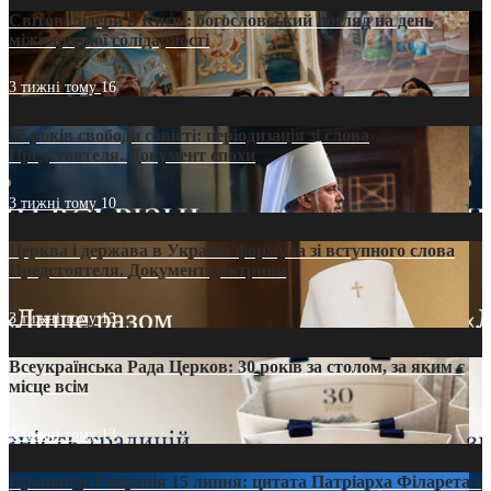
Світові лідери в Києві: богословський погляд на день
міжнародної солідарності
3 тижні тому
16
35 років свободи совісті: періодизація зі слова
Предстоятеля. Документ епохи
3 тижні тому
10
Церква і держава в Україні: формула зі вступного слова
Предстоятеля. Документ доктрини
3 тижні тому
13
Всеукраїнська Рада Церков: 30 років за столом, за яким є
місце всім
3 тижні тому
13
Проповідь Епіфанія 15 липня: цитата Патріарха Філарета з