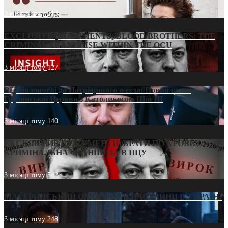
3 місяці тому
213
EXCLUSIVE (DOCUMENTS)/BLOOD BROTHERS: THE
CRIMINAL FRANCHISE WITHIN THE OCU
3 місяці тому
127
Від віолончелі до Патріаршого жезла: Новий шлях
Грузинської Церкви з Католикосом Шіо III
3 місяці тому
140
ЕКСКЛЮЗИВ (ДОКУМЕНТИ)/БРАТИ ПО КРОВІ:
КРИМІНАЛЬНА ФРАНШИЗА В ПЦУ
3 місяці тому
542
МАТЕРИНСЬКИЙ ОМОРФОР В ЧАС ВІЙНИ В УКРАЇНІ
3 місяці тому
248