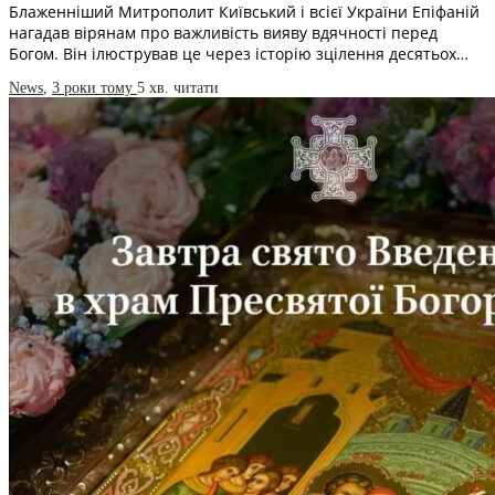
Блаженніший Митрополит Київський і всієї України Епіфаній
нагадав вірянам про важливість вияву вдячності перед
Богом. Він ілюстрував це через історію зцілення десятьох…
News
,
3 роки тому
5 хв.
читати