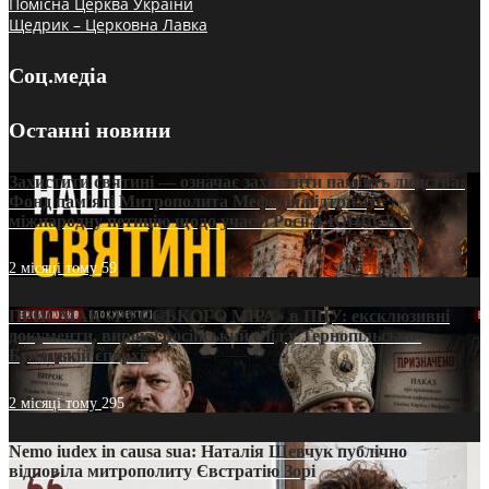
Помісна Церква України
Щедрик – Церковна Лавка
Соц.медіа
Останні новини
Захистити святині — означає захистити пам’ять людства:
Фонд пам’яті Митрополита Мефодія підтримує
міжнародну петицію щодо участі Росії в ЮНЕСКО
2 місяці тому
59
ПРИСМАК «РУССЬКОГО МІРА» в ПЦУ: ексклюзивні
документи, вирок і російський слід у Тернопільсько-
Бучацькій єпархії
2 місяці тому
295
Nemo iudex in causa sua: Наталія Шевчук публічно
відповіла митрополиту Євстратію Зорі