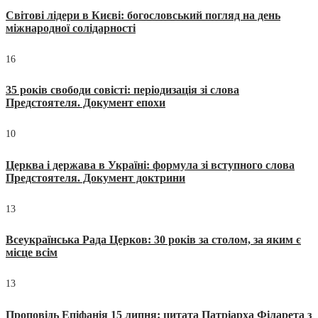
Світові лідери в Києві: богословський погляд на день
міжнародної солідарності
16
35 років свободи совісті: періодизація зі слова
Предстоятеля. Документ епохи
10
Церква і держава в Україні: формула зі вступного слова
Предстоятеля. Документ доктрини
13
Всеукраїнська Рада Церков: 30 років за столом, за яким є
місце всім
13
Проповідь Епіфанія 15 липня: цитата Патріарха Філарета з