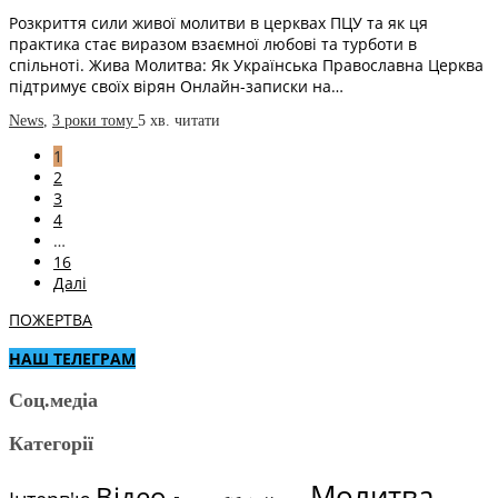
Розкриття сили живої молитви в церквах ПЦУ та як ця
практика стає виразом взаємної любові та турботи в
спільноті. Жива Молитва: Як Українська Православна Церква
підтримує своїх вірян Онлайн-записки на…
News
,
3 роки тому
5 хв.
читати
1
2
3
4
…
16
Далі
ПОЖЕРТВА
НАШ ТЕЛЕГРАМ
Соц.медіа
Категорії
Молитва
Відео