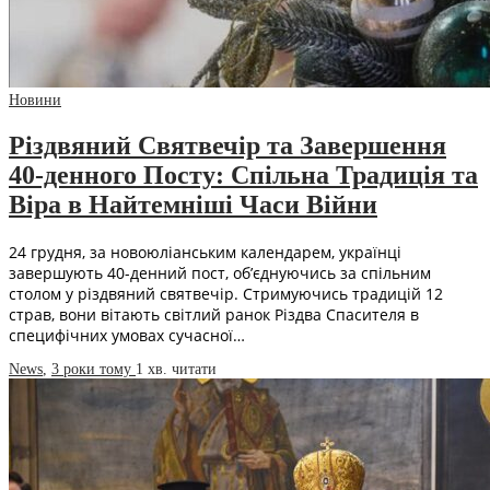
Новини
Різдвяний Святвечір та Завершення
40-денного Посту: Спільна Традиція та
Віра в Найтемніші Часи Війни
24 грудня, за новоюліанським календарем, українці
завершують 40-денний пост, об’єднуючись за спільним
столом у різдвяний святвечір. Стримуючись традицій 12
страв, вони вітають світлий ранок Різдва Спасителя в
специфічних умовах сучасної…
News
,
3 роки тому
1 хв.
читати