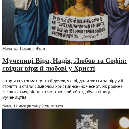
Молитва
,
Новини
,
Фото
Мучениці Віра, Надія, Любов та Софія:
свідки віри й любові у Христі
Історія святої матері та її дочок, які віддали життя за віру у II
столітті й стали символом християнських чеснот. Як родина
зі святою мудрістю та чистою любов’ю здобула вінець
мучеництва…
News
,
11 місяців тому
2 хв.
читати