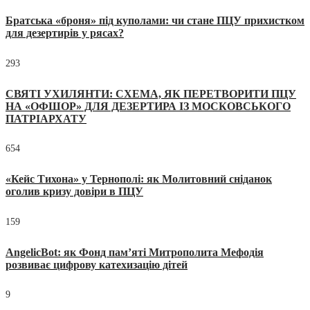
Братська «броня» під куполами: чи стане ПЦУ прихистком
для дезертирів у рясах?
293
СВЯТІ УХИЛЯНТИ: СХЕМА, ЯК ПЕРЕТВОРИТИ ПЦУ
НА «ОФШОР» ДЛЯ ДЕЗЕРТИРА ІЗ МОСКОВСЬКОГО
ПАТРІАРХАТУ
654
«Кейс Тихона» у Тернополі: як Молитовний сніданок
оголив кризу довіри в ПЦУ
159
AngelicBot: як Фонд пам’яті Митрополита Мефодія
розвиває цифрову катехизацію дітей
9