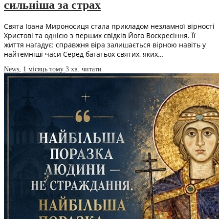
сильніша за страх
Свята Іоана Мироносиця стала прикладом незламної вірності
Христові та однією з перших свідків Його Воскресіння. Її
життя нагадує: справжня віра залишається вірною навіть у
найтемніші часи Серед багатьох святих, яких…
News
,
1 місяць тому
3 хв.
читати