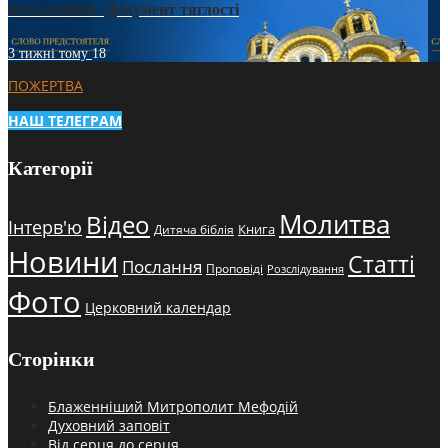
його амвона. Документ тяглості
3 тижні тому
18
ПОЖЕРТВА
НАШ ТЕЛЕГРАМ
Категорії
Молитва
Відео
Інтерв'ю
Книга
Дитяча біблія
Новини
Статті
Послання
Проповіді
Розслідування
Фото
Церковний календар
Сторінки
Блаженніший Митрополит Мефодій
Духовний заповіт
Від серця до серця