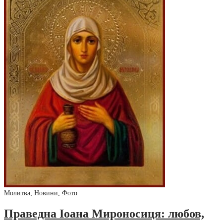
Молитва
,
Новини
,
Фото
Праведна Іоана Мироносиця: любов,