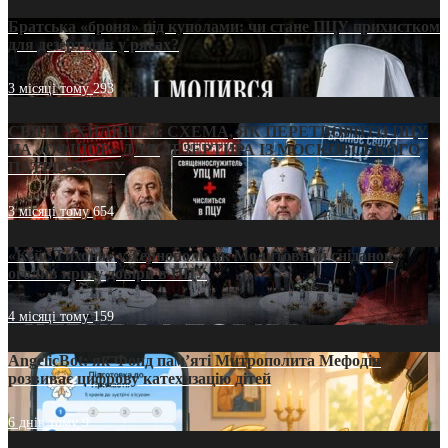
Братська «броня» під куполами: чи стане ПЦУ прихистком
для дезертирів у рясах?
3 місяці тому
293
СВЯТІ УХИЛЯНТИ: СХЕМА, ЯК ПЕРЕТВОРИТИ ПЦУ
НА «ОФШОР» ДЛЯ ДЕЗЕРТИРА ІЗ МОСКОВСЬКОГО
ПАТРІАРХАТУ
3 місяці тому
654
«Кейс Тихона» у Тернополі: як Молитовний сніданок
оголив кризу довіри в ПЦУ
4 місяці тому
159
AngelicBot: як Фонд пам’яті Митрополита Мефодія
розвиває цифрову катехизацію дітей
6 днів тому
9