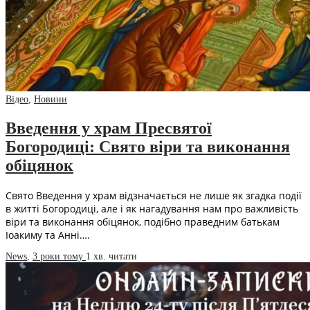
Відео
,
Новини
Введення у храм Пресвятої
Богородиці: Свято віри та виконання
обіцянок
Свято Введення у храм відзначається не лише як згадка події
в житті Богородиці, але і як нагадування нам про важливість
віри та виконання обіцянок, подібно праведним батькам
Іоакиму та Анні….
News
,
3 роки тому
1 хв.
читати