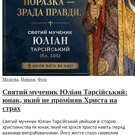
Молитва
,
Новини
,
Фото
Святий мученик Юліан Тарсійський:
юнак, який не проміняв Христа на
страх
Святий мученик Юліан Тарсійський увійшов в історію
християнства як юнак, який не зрікся Христа навіть перед
важкими випробуваннями. Його життя стало символом