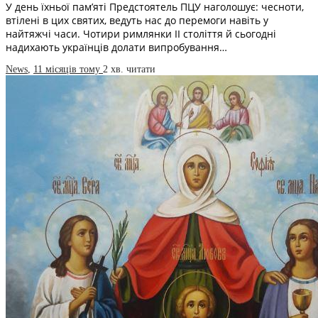
У день їхньої пам’яті Предстоятель ПЦУ наголошує: чесноти,
втілені в цих святих, ведуть нас до перемоги навіть у
найтяжчі часи. Чотири римлянки ІІ століття й сьогодні
надихають українців долати випробування…
News
,
11 місяців тому
2 хв.
читати