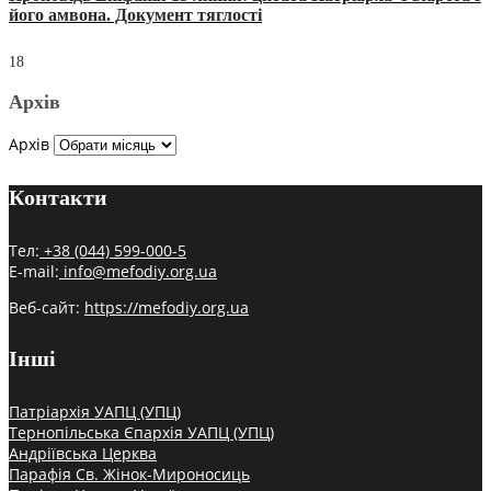
його амвона. Документ тяглості
18
Архів
Архів
Контакти
Тел:
+38 (044) 599-000-5
E-mail:
info@mefodiy.org.ua
Веб-сайт:
https://mefodiy.org.ua
Інші
Патріархія УАПЦ (УПЦ)
Тернопільська Єпархія УАПЦ (УПЦ)
Андріївська Церква
Парафія Св. Жінок-Мироносиць