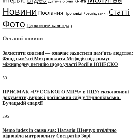
Інтерв'ю
Книга
Дитяча біблія
Новини
Статті
Послання
Проповіді
Розслідування
Фото
Церковний календар
Останні новини
Захистити святині — означає захистити пам’ять людства:
Фонд пам’яті Митрополита Мефодія підтримує
міжнародну петицію щодо участі Росії в ЮНЕСКО
59
ПРИСМАК «РУССЬКОГО МІРА» в ПЦУ: ексклюзивні
документи, вирок і російський слід у Тернопільсько-
Бучацькій єпархії
295
Nemo iudex in causa sua: Наталія Шевчук публічно
відповіла митрополиту Євстратію Зорі