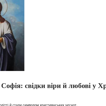
Софія: свідки віри й любові у Х
I столітті й стали символом християнських чеснот.