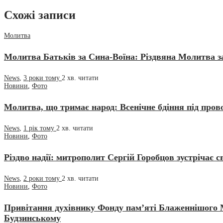
Схожі записи
Молитва
Молитва Батьків за Сина-Воїна: Різдвяна Молитва з
News
,
3 роки тому
2 хв.
читати
Новини
,
Фото
Молитва, що тримає народ: Всенічне бдіння під про
News
,
1 рік тому
2 хв.
читати
Новини
,
Фото
Різдво надії: митрополит Сергій Горобцов зустрічає с
News
,
2 роки тому
2 хв.
читати
Новини
,
Фото
Привітання духівнику Фонду пам’яті Блаженнішого 
Будзинському