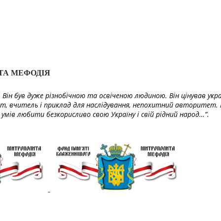
ТА МЕФОДІЯ
Він був дуже різнобічною та освіченою людиною. Він цінував укра
т, вчитель і приклад для наслідування, непохитний авторитет. 
умів любити безкорисливо свою Україну і свій рідний народ…”.