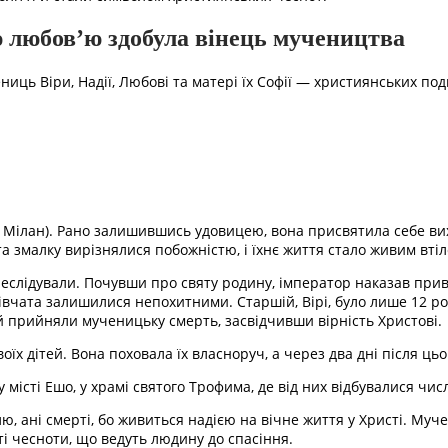
ю любов’ю здобула вінець мучеництва
ь Віри, Надії, Любові та матері їх Софії — християнських подвиж
ний Мілан). Рано залишившись удовицею, вона присвятила себе в
а змалку вирізнялися побожністю, і їхнє життя стало живим вті
еслідували. Почувши про святу родину, імператор наказав привес
чата залишилися непохитними. Старшій, Вірі, було лише 12 років,
й прийняли мученицьку смерть, засвідчивши вірність Христові.
х дітей. Вона поховала їх власноруч, а через два дні після цьо
 місті Ешо, у храмі святого Трофима, де від них відбувалися чис
лю, ані смерті, бо живиться надією на вічне життя у Христі. Муч
 ті чесноти, що ведуть людину до спасіння.