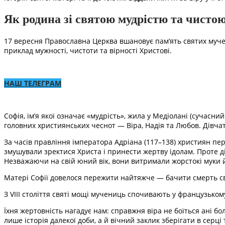
Як родина зі святою мудрістю та чисто
17 вересня Православна Церква вшановує пам’ять святих мучениц
приклад мужності, чистоти та вірності Христові.
НАШ ТЕЛЕГРАМ
Софія, ім’я якої означає «мудрість», жила у Медіолані (сучас
головних християнських чеснот — Віра, Надія та Любов. Дівчат
За часів правління імператора Адріана (117–138) християн пер
змушували зректися Христа і принести жертву ідолам. Проте дів
Незважаючи на свій юний вік, вони витримали жорстокі муки 
Матері Софії довелося пережити найтяжче — бачити смерть свої
З VIII століття святі мощі мучениць спочивають у французькому
Їхня жертовність нагадує нам: справжня віра не боїться ані бо
лише історія далекої доби, а й вічний заклик зберігати в серці