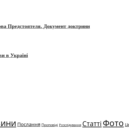
лова Предстоятеля. Документ доктрини
и в Україні
вини
Фото
Статті
Послання
Ц
Проповіді
Розслідування