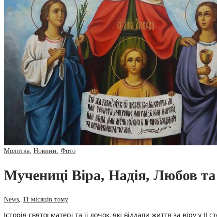
Молитва
,
Новини
,
Фото
Мучениці Віра, Надія, Любов та 
News
,
11 місяців тому
Історія святої матері та її дочок, які віддали життя за віру у I