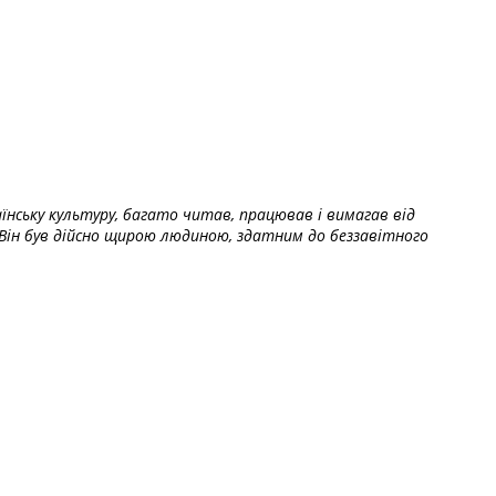
їнську культуру, багато читав, працював і вимагав від
Він був дійсно щирою людиною, здатним до беззавітного