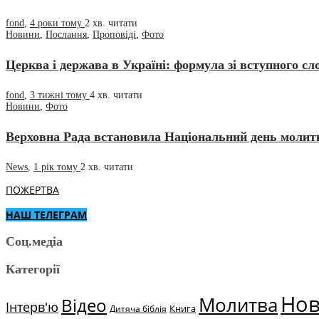
fond
,
4 роки тому
2 хв.
читати
Новини
,
Послання
,
Проповіді
,
Фото
Церква і держава в Україні: формула зі вступного с
fond
,
3 тижні тому
4 хв.
читати
Новини
,
Фото
Верховна Рада встановила Національний день молитв
News
,
1 рік тому
2 хв.
читати
ПОЖЕРТВА
НАШ ТЕЛЕГРАМ
Соц.медіа
Категорії
Но
Молитва
Відео
Інтерв'ю
Книга
Дитяча біблія