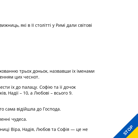
ниць, які в II столітті у Римі дали світові
ихованню трьох доньок, назвавши їх іменами
ленням цих чеснот.
ти їх до палацу. Софію та її дочок
 Надії – 10, а Любові – всього 9.
го сама відійшла до Господа.
ленні чудеса.
STOP
ениці Віра, Надія, Любов та Софія — це не