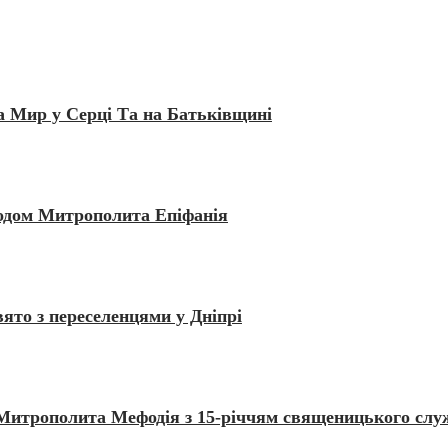
а Мир у Серці Та на Батьківщині
водом Митрополита Епіфанія
вято з переселенцями у Дніпрі
Митрополита Мефодія з 15-річчям священицького слу