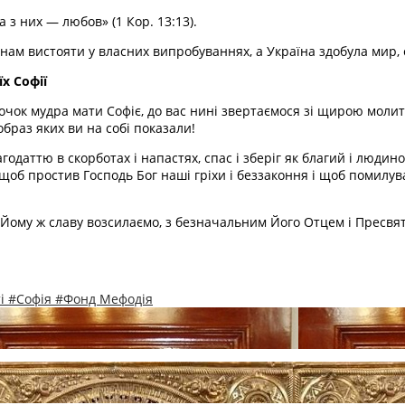
 з них — любов» (1 Кор. 13:13).
нам вистояти у власних випробуваннях, а Україна здобула мир, є
х Софії
х дочок мудра мати Софіє, до вас нині звертаємося зі щирою моли
образ яких ви на собі показали!
даттю в скорботах і напастях, спас і зберіг як благий і людин
щоб простив Господь Бог наші гріхи і беззаконня і щоб помилув
, Йому ж славу возсилаємо, з безначальним Його Отцем і Пресвят
ті
#Софія
#Фонд Мефодія