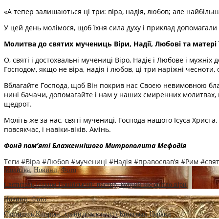
«А тепер залишаються ці три: віра, надія, любов; але найбільша
У цей день молімося, щоб їхня сила духу і приклад допомагали 
Молитва до святих мучениць Віри, Надії, Любові та матері ї
О, святі і достохвальні мучениці Віро, Надіє і Любове і мужні
Господом, якщо не віра, надія і любов, ці три наріжні чесноти, 
Вблагайте Господа, щоб Він покрив нас Своєю невимовною благо
нині бачачи, допомагайте і нам у наших смиренних молитвах, 
щедрот.
Моліть же за нас, святі мyчениці, Господа нашого Ісуса Христа
повсякчас, і навіки-віків. Амінь.
Фонд пам’яті Блаженнішого Митрополита Мефоді
я
Теги
#Віра
#Любов
#мучениці
#Надія
#православ’я
#Рим
#свя
Молитва
,
Новини
,
Фото
Святитель Іоаким Панійський: пастир, котрий ніс світло віри
Новини
,
Фото
Святитель Кипріян: хранитель єдності Київської Церкви