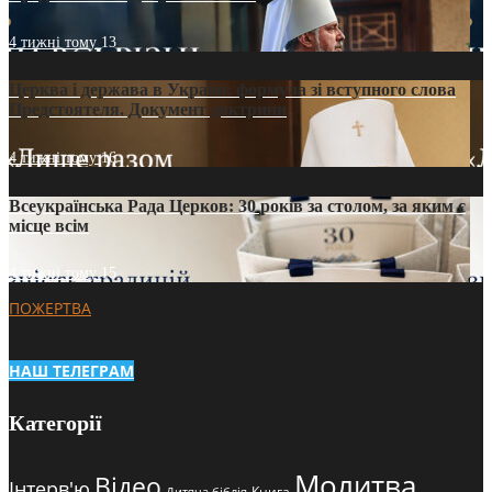
4 тижні тому
13
Церква і держава в Україні: формула зі вступного слова
Предстоятеля. Документ доктрини
4 тижні тому
16
Всеукраїнська Рада Церков: 30 років за столом, за яким є
місце всім
4 тижні тому
15
ПОЖЕРТВА
НАШ ТЕЛЕГРАМ
Категорії
Молитва
Відео
Інтерв'ю
Книга
Дитяча біблія