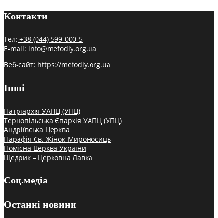
Контакти
Тел:
+38 (044) 599-000-5
E-mail:
info@mefodiy.org.ua
Веб-сайт:
https://mefodiy.org.ua
Інші
Патріархія УАПЦ (УПЦ)
Тернопільська Єпархія УАПЦ (УПЦ)
Андріївська Церква
Парафія Св. Жінок-Мироносиць
Помісна Церква України
Щедрик – Церковна Лавка
Соц.медіа
Останні новини