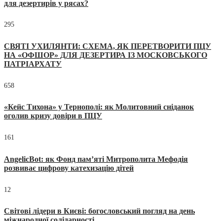
для дезертирів у рясах?
295
СВЯТІ УХИЛЯНТИ: СХЕМА, ЯК ПЕРЕТВОРИТИ ПЦУ
НА «ОФШОР» ДЛЯ ДЕЗЕРТИРА ІЗ МОСКОВСЬКОГО
ПАТРІАРХАТУ
658
«Кейс Тихона» у Тернополі: як Молитовний сніданок
оголив кризу довіри в ПЦУ
161
AngelicBot: як Фонд пам’яті Митрополита Мефодія
розвиває цифрову катехизацію дітей
12
Світові лідери в Києві: богословський погляд на день
міжнародної солідарності