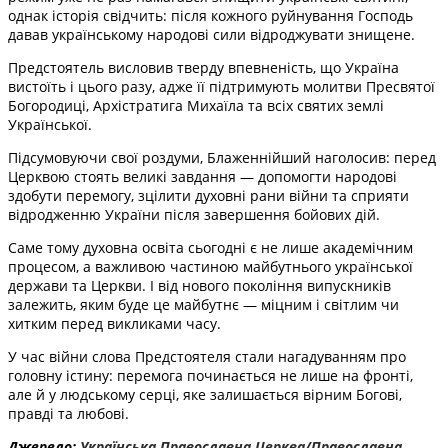
однак історія свідчить: після кожного руйнування Господь
давав українському народові сили відроджувати знищене.
Предстоятель висловив тверду впевненість, що Україна
вистоїть і цього разу, адже її підтримують молитви Пресвятої
Богородиці, Архістратига Михаїла та всіх святих землі
Української.
Підсумовуючи свої роздуми, Блаженнійший наголосив: перед
Церквою стоять великі завдання — допомогти народові
здобути перемогу, зцілити духовні рани війни та сприяти
відродженню України після завершення бойових дій.
Саме тому духовна освіта сьогодні є не лише академічним
процесом, а важливою частиною майбутнього української
держави та Церкви. І від нового покоління випускників
залежить, яким буде це майбутнє — міцним і світлим чи
хитким перед викликами часу.
У час війни слова Предстоятеля стали нагадуванням про
головну істину: перемога починається не лише на фронті,
але й у людському серці, яке залишається вірним Богові,
правді та любові.
Джерело:
Українська Православна Церква/Православна