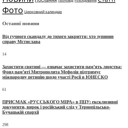
Проповіді
Розслідування
Фото
Церковний календар
Останні новини
Від гучного скандалу до тихого закриття: хто зупинив
справу Мстислава
14
Захистити святині — означає захистити пам’ять людства:
Фонд пам’яті Митрополита Мефодія підтримує
міжнародну петицію щодо участі Росії в ЮНЕСКО
61
ПРИСМАК «РУССЬКОГО МІРА» в ПЦУ: ексклюзивні
документи, вирок і російський слід у Тернопільсько-
Бучацькій єпархії
298