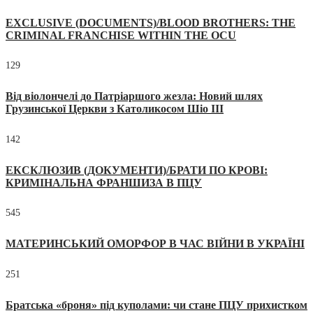
EXCLUSIVE (DOCUMENTS)/BLOOD BROTHERS: THE
CRIMINAL FRANCHISE WITHIN THE OCU
129
Від віолончелі до Патріаршого жезла: Новий шлях
Грузинської Церкви з Католикосом Шіо III
142
ЕКСКЛЮЗИВ (ДОКУМЕНТИ)/БРАТИ ПО КРОВІ:
КРИМІНАЛЬНА ФРАНШИЗА В ПЦУ
545
МАТЕРИНСЬКИЙ ОМОРФОР В ЧАС ВІЙНИ В УКРАЇНІ
251
Братська «броня» під куполами: чи стане ПЦУ прихистком