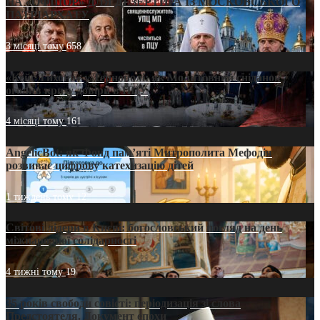
НА «ОФШОР» ДЛЯ ДЕЗЕРТИРА ІЗ МОСКОВСЬКОГО
ПАТРІАРХАТУ
3 місяці тому
658
«Кейс Тихона» у Тернополі: як Молитовний сніданок
оголив кризу довіри в ПЦУ
4 місяці тому
161
AngelicBot: як Фонд пам’яті Митрополита Мефодія
розвиває цифрову катехизацію дітей
1 тиждень тому
12
Світові лідери в Києві: богословський погляд на день
міжнародної солідарності
4 тижні тому
19
35 років свободи совісті: періодизація зі слова
Предстоятеля. Документ епохи