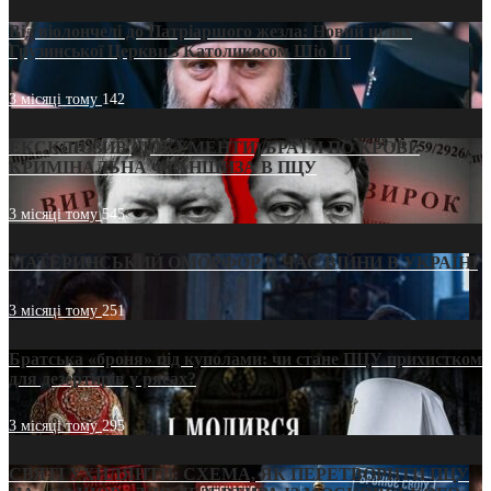
Від віолончелі до Патріаршого жезла: Новий шлях
Грузинської Церкви з Католикосом Шіо III
3 місяці тому
142
ЕКСКЛЮЗИВ (ДОКУМЕНТИ)/БРАТИ ПО КРОВІ:
КРИМІНАЛЬНА ФРАНШИЗА В ПЦУ
3 місяці тому
545
МАТЕРИНСЬКИЙ ОМОРФОР В ЧАС ВІЙНИ В УКРАЇНІ
3 місяці тому
251
Братська «броня» під куполами: чи стане ПЦУ прихистком
для дезертирів у рясах?
3 місяці тому
295
СВЯТІ УХИЛЯНТИ: СХЕМА, ЯК ПЕРЕТВОРИТИ ПЦУ