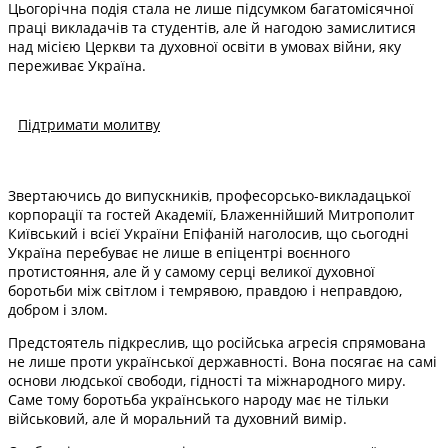
Цьогорічна подія стала не лише підсумком багатомісячної
праці викладачів та студентів, але й нагодою замислитися
над місією Церкви та духовної освіти в умовах війни, яку
переживає Україна.
Підтримати молитву
Звертаючись до випускників, професорсько-викладацької
корпорації та гостей Академії, Блаженнійший Митрополит
Київський і всієї України Епіфаній наголосив, що сьогодні
Україна перебуває не лише в епіцентрі воєнного
протистояння, але й у самому серці великої духовної
боротьби між світлом і темрявою, правдою і неправдою,
добром і злом.
Предстоятель підкреслив, що російська агресія спрямована
не лише проти української державності. Вона посягає на самі
основи людської свободи, гідності та міжнародного миру.
Саме тому боротьба українського народу має не тільки
військовий, але й моральний та духовний вимір.