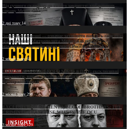
Від гучного скандалу до тихого закриття: хто зупинив
справу Мстислава
2 дні тому
14
Захистити святині — означає захистити пам’ять людства:
Фонд пам’яті Митрополита Мефодія підтримує
міжнародну петицію щодо участі Росії в ЮНЕСКО
2 місяці тому
61
ПРИСМАК «РУССЬКОГО МІРА» в ПЦУ: ексклюзивні
документи, вирок і російський слід у Тернопільсько-
Бучацькій єпархії
2 місяці тому
298
EXCLUSIVE (DOCUMENTS)/BLOOD BROTHERS: THE
CRIMINAL FRANCHISE WITHIN THE OCU
3 місяці тому
129