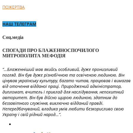
ПОЖЕРТВА
НАШ ТЕЛЕГРАМ
Соц.медіа
СПОГАДИ ПРО БЛАЖЕННОСПОЧИЛОГО
МИТРОПОЛИТА МЕФОДІЯ
“…Блаженніший мав якийсь особливий, дуже пронизливий
погляд. Він був дуже різнобічною та освіченою людиною. Він
цінував українську культуру, багато читав, працював і вимагав
від оточення відданої праці. Природжений адміністратор,
дипломат, вчитель і приклад для наслідування, непохитний
авторитет. Він був дійсно щирою людиною, здатним до
беззавітного служіння, виключно відданий правді.
Непередбачуваний, владика умів любити безкорисливо свою
Україну і свій рідний народ…”.