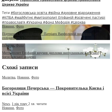
Церква України
Теги
#богословська освіта
#війна
#духовне відродження
#КПБА
#майбутнє
#митрополит Епіфаній
#освічені пастирі
#православ'я
#Україна
#фонд Мефодія
#Церква
Новини
,
Фото
Підтримка Матері-Церкви: Патріарх Варфоломій висловив
солідарність з Україною
Новини
,
Фото
Митрополит Епіфаній вручив дипломи випускникам Київської
богословської академії
Схожі записи
Молитва
,
Новини
,
Фото
Богородиця Печерська — Покровителька Києва і
всієї України
News
,
1 рік тому
2 хв.
читати
Новини
,
Фото