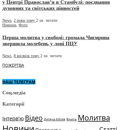
у Центрі Православ’я в Стамбулі: поєднання
духовних та світських цінностей
News
,
2 роки тому
2 хв.
читати
Новини
,
Фото
Перша молитва у свободі: громада Чигирина
звершила молебень у лоні ПЦУ
News
,
8 місяців тому
2 хв.
читати
ПОЖЕРТВА
НАШ ТЕЛЕГРАМ
Соц.медіа
Категорії
Молитва
Відео
Інтерв'ю
Книга
Дитяча біблія
Новини
Статті
Послання