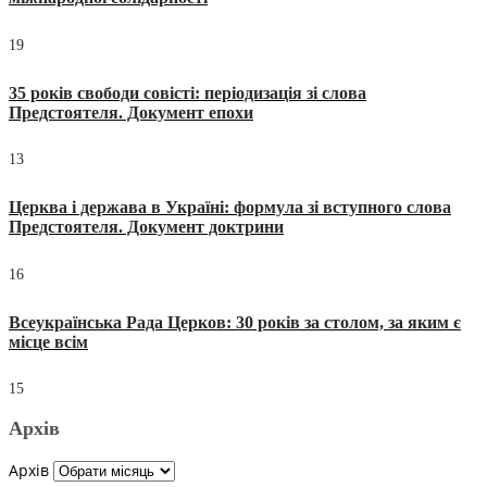
19
35 років свободи совісті: періодизація зі слова
Предстоятеля. Документ епохи
13
Церква і держава в Україні: формула зі вступного слова
Предстоятеля. Документ доктрини
16
Всеукраїнська Рада Церков: 30 років за столом, за яким є
місце всім
15
Архів
Архів