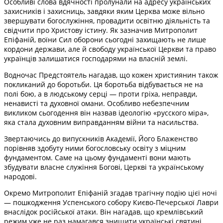
Особливі слова вдячності пролунали на адресу українських
захисників і захисниць, завдяки яким Церква може вільно
звершувати богослужіння, провадити освітню діяльність та
свідчити про Христову істину. Як зазначив Митрополит
Епіфаній, воїни Сил оборони сьогодні захищають не лише
кордони держави, але й свободу української Церкви та право
українців залишатися господарями на власній землі.
Водночас Предстоятель нагадав, що кожен християнин також
покликаний до боротьби. Ця боротьба відбувається не на
полі бою, а в людському серці — проти гріха, неправди,
ненависті та духовної омани. Особливо небезпечним
викликом сьогодення він назвав ідеологію «русского міра»,
яка стала духовним виправданням війни та насильства.
Звертаючись до випускників Академії, Його Блаженство
порівняв здобуту ними богословську освіту з міцним
фундаментом. Саме на цьому фундаменті вони мають
збудувати власне служіння Богові, Церкві та українському
народові.
Окремо Митрополит Епіфаній згадав трагічну подію цієї ночі
— пошкодження Успенського собору Києво-Печерської Лаври
внаслідок російської атаки. Він нагадав, що кремлівський
режим уже не раз намагався знищити українські святині,