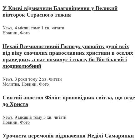
У Києві відзначили Благовіщення у Великий
вівторок Страсного тижня
News
,
4 місяці тому
1 хв.
читати
Новини
,
Фото
Нехай Всемилостивий Господь упокоїть душі всіх
від віку спочилих православних християн в оселях
праведних, а нас помилує і спасе, бо Він благий і
людинолюбний
News
,
3 роки тому
2 хв.
читати
Молитва
,
Новини
,
Фото
Святий апостол Філіп: проповідник світла, що веде
до Христа
News
,
9 місяців тому
3 хв.
читати
Новини
,
Фото
Урочиста церемонія відзначення Неділі Самарянки