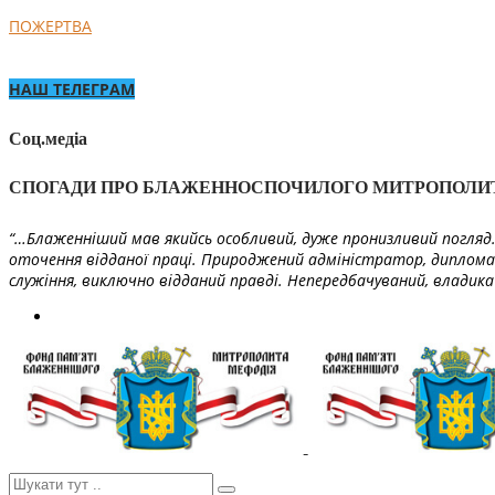
ПОЖЕРТВА
НАШ ТЕЛЕГРАМ
Соц.медіа
СПОГАДИ ПРО БЛАЖЕННОСПОЧИЛОГО МИТРОПОЛИ
“…Блаженніший мав якийсь особливий, дуже пронизливий погляд. 
оточення відданої праці. Природжений адміністратор, диплома
служіння, виключно відданий правді. Непередбачуваний, владика 