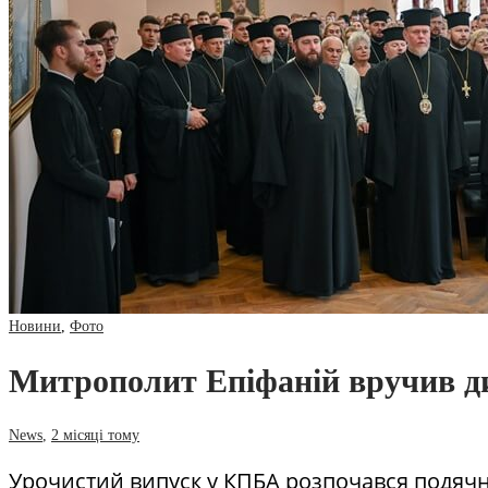
Новини
,
Фото
Митрополит Епіфаній вручив ди
News
,
2 місяці тому
Урочистий випуск у КПБА розпочався подяч