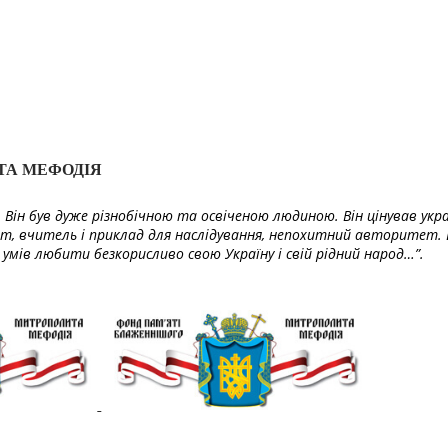
ТА МЕФОДІЯ
Він був дуже різнобічною та освіченою людиною. Він цінував укра
т, вчитель і приклад для наслідування, непохитний авторитет. 
умів любити безкорисливо свою Україну і свій рідний народ…”.