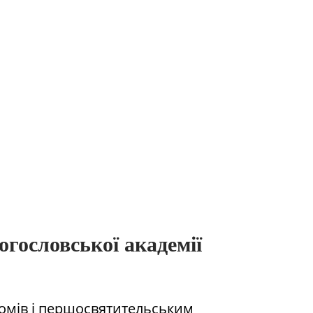
гословської академії
омів і першосвятительським