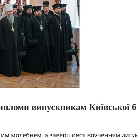
пломи випускникам Київської бо
ним молебнем, а завершився врученням дипл