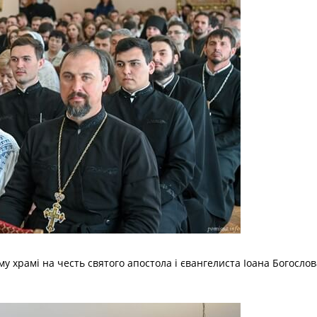
 храмі на честь святого апостола і євангелиста Іоана Богосло