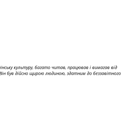
їнську культуру, багато читав, працював і вимагав від
Він був дійсно щирою людиною, здатним до беззавітного