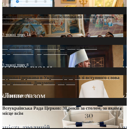
4 дні тому
7
Світові лідери в Києві: богословський погляд на день
міжнародної солідарності
3 тижні тому
14
35 років свободи совісті: періодизація зі слова
Предстоятеля. Документ епохи
3 тижні тому
8
Церква і держава в Україні: формула зі вступного слова
Предстоятеля. Документ доктрини
3 тижні тому
11
Всеукраїнська Рада Церков: 30 років за столом, за яким є
місце всім
3 тижні тому
12