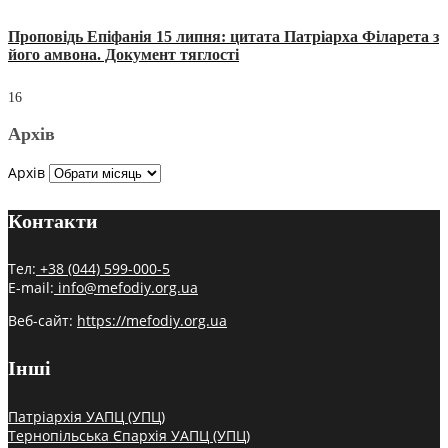
Проповідь Епіфанія 15 липня: цитата Патріарха Філарета з
його амвона. Документ тяглості
16
Архів
Архів
Контакти
Тел:
+38 (044) 599-000-5
E-mail:
info@mefodiy.org.ua
Веб-сайт:
https://mefodiy.org.ua
Інші
Патріархія УАПЦ (УПЦ)
Тернопільська Єпархія УАПЦ (УПЦ)