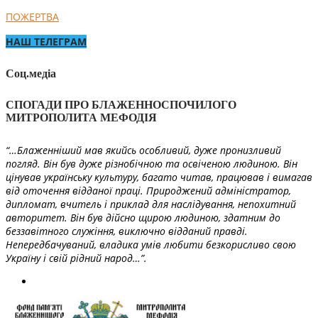
ПОЖЕРТВА
НАШ ТЕЛЕГРАМ
Соц.медіа
СПОГАДИ ПРО БЛАЖЕННОСПОЧИЛОГО
МИТРОПОЛИТА МЕФОДІЯ
“…Блаженніший мав якийсь особливий, дуже пронизливий
погляд. Він був дуже різнобічною та освіченою людиною. Він
цінував українську культуру, багато читав, працював і вимагав
від оточення відданої праці. Природжений адміністратор,
дипломат, вчитель і приклад для наслідування, непохитний
авторитет. Він був дійсно щирою людиною, здатним до
беззавітного служіння, виключно відданий правді.
Непередбачуваний, владика умів любити безкорисливо свою
Україну і свій рідний народ…”.