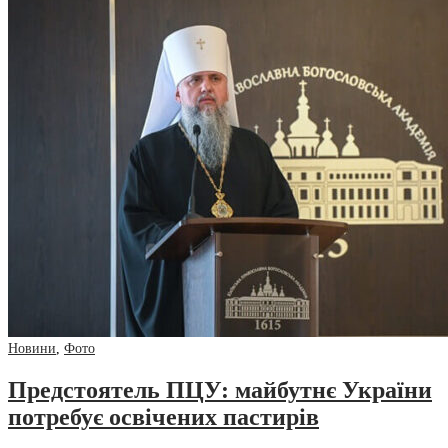
Новини
,
Фото
Предстоятель ПЦУ: майбутнє України
потребує освічених пастирів