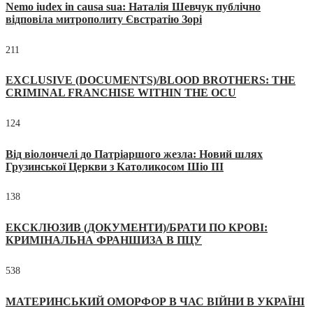
Nemo iudex in causa sua: Наталія Шевчук публічно
відповіла митрополиту Євстратію Зорі
211
EXCLUSIVE (DOCUMENTS)/BLOOD BROTHERS: THE
CRIMINAL FRANCHISE WITHIN THE OCU
124
Від віолончелі до Патріаршого жезла: Новий шлях
Грузинської Церкви з Католикосом Шіо III
138
ЕКСКЛЮЗИВ (ДОКУМЕНТИ)/БРАТИ ПО КРОВІ:
КРИМІНАЛЬНА ФРАНШИЗА В ПЦУ
538
МАТЕРИНСЬКИЙ ОМОРФОР В ЧАС ВІЙНИ В УКРАЇНІ