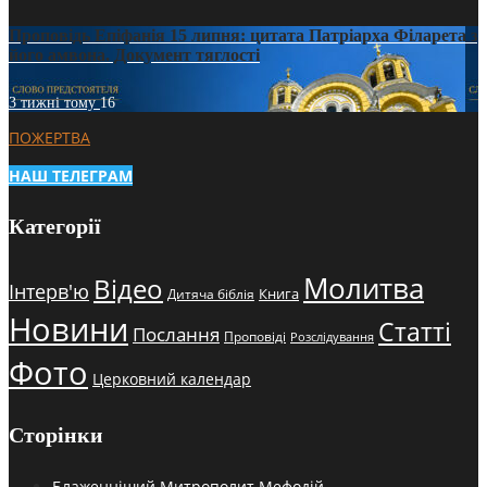
Проповідь Епіфанія 15 липня: цитата Патріарха Філарета з
його амвона. Документ тяглості
3 тижні тому
16
ПОЖЕРТВА
НАШ ТЕЛЕГРАМ
Категорії
Молитва
Відео
Інтерв'ю
Книга
Дитяча біблія
Новини
Статті
Послання
Проповіді
Розслідування
Фото
Церковний календар
Сторінки
Блаженніший Митрополит Мефодій