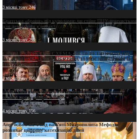
3 місяці тому
246
Братська «броня» під куполами: чи стане ПЦУ прихистком
для дезертирів у рясах?
3 місяці тому
291
СВЯТІ УХИЛЯНТИ: СХЕМА, ЯК ПЕРЕТВОРИТИ ПЦУ
НА «ОФШОР» ДЛЯ ДЕЗЕРТИРА ІЗ МОСКОВСЬКОГО
ПАТРІАРХАТУ
3 місяці тому
650
«Кейс Тихона» у Тернополі: як Молитовний сніданок
оголив кризу довіри в ПЦУ
4 місяці тому
156
AngelicBot: як Фонд пам’яті Митрополита Мефодія
розвиває цифрову катехизацію дітей