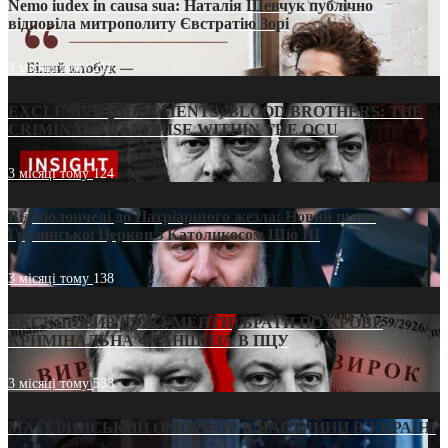
Nemo iudex in causa sua: Наталія Шевчук публічно
відповіла митрополиту Євстратію Зорі
3 місяці тому
211
EXCLUSIVE (DOCUMENTS)/BLOOD BROTHERS: THE
CRIMINAL FRANCHISE WITHIN THE OCU
3 місяці тому
124
Від віолончелі до Патріаршого жезла: Новий шлях
Грузинської Церкви з Католикосом Шіо III
3 місяці тому
138
ЕКСКЛЮЗИВ (ДОКУМЕНТИ)/БРАТИ ПО КРОВІ:
КРИМІНАЛЬНА ФРАНШИЗА В ПЦУ
3 місяці тому
538
МАТЕРИНСЬКИЙ ОМОРФОР В ЧАС ВІЙНИ В УКРАЇНІ