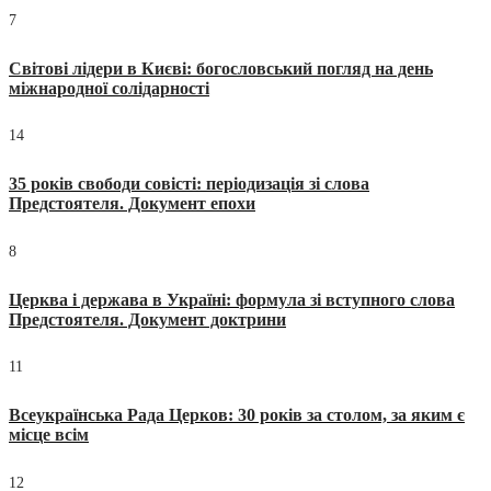
7
Світові лідери в Києві: богословський погляд на день
міжнародної солідарності
14
35 років свободи совісті: періодизація зі слова
Предстоятеля. Документ епохи
8
Церква і держава в Україні: формула зі вступного слова
Предстоятеля. Документ доктрини
11
Всеукраїнська Рада Церков: 30 років за столом, за яким є
місце всім
12