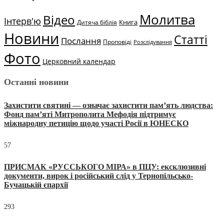
Молитва
Відео
Інтерв'ю
Книга
Дитяча біблія
Новини
Статті
Послання
Проповіді
Розслідування
Фото
Церковний календар
Останні новини
Захистити святині — означає захистити пам’ять людства:
Фонд пам’яті Митрополита Мефодія підтримує
міжнародну петицію щодо участі Росії в ЮНЕСКО
57
ПРИСМАК «РУССЬКОГО МІРА» в ПЦУ: ексклюзивні
документи, вирок і російський слід у Тернопільсько-
Бучацькій єпархії
293