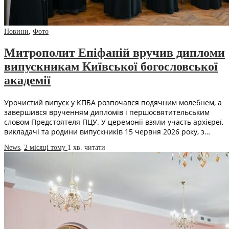
Новини
,
Фото
Митрополит Епіфаній вручив дипломи
випускникам Київської богословської
академії
Урочистий випуск у КПБА розпочався подячним молебнем, а
завершився врученням дипломів і першосвятительським
словом Предстоятеля ПЦУ. У церемонії взяли участь архієреї,
викладачі та родини випускників 15 червня 2026 року, з…
News
,
2 місяці тому
1 хв.
читати