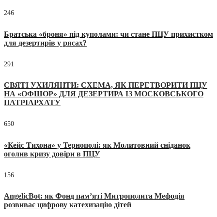
246
Братська «броня» під куполами: чи стане ПЦУ прихистком
для дезертирів у рясах?
291
СВЯТІ УХИЛЯНТИ: СХЕМА, ЯК ПЕРЕТВОРИТИ ПЦУ
НА «ОФШОР» ДЛЯ ДЕЗЕРТИРА ІЗ МОСКОВСЬКОГО
ПАТРІАРХАТУ
650
«Кейс Тихона» у Тернополі: як Молитовний сніданок
оголив кризу довіри в ПЦУ
156
AngelicBot: як Фонд пам’яті Митрополита Мефодія
розвиває цифрову катехизацію дітей