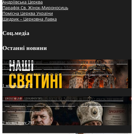
Андріївська Церква
Парафія Св. Жінок-Мироносиць
Помісна Церква України
Щедрик – Церковна Лавка
Соц.медіа
Останні новини
Захистити святині — означає захистити пам’ять людства:
Фонд пам’яті Митрополита Мефодія підтримує
міжнародну петицію щодо участі Росії в ЮНЕСКО
1 місяць тому
57
ПРИСМАК «РУССЬКОГО МІРА» в ПЦУ: ексклюзивні
документи, вирок і російський слід у Тернопільсько-
Бучацькій єпархії
2 місяці тому
293