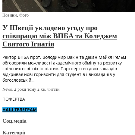
Новини
,
Фото
У Швеції укладено угоду про
співпрацю між ВПБА та Коледжем
Святого Ігнатія
Ректор ВПБА прот. Володимир Вакін та декан Майкл Г’єльм
обговорили можливості академічного обміну та розвитку
спільних освітніх ініціатив. Партнерство двох закладів
відкриває нові горизонти для студентів і викладачів у
богословській…
News
,
2 роки тому
2 хв.
читати
ПОЖЕРТВА
НАШ ТЕЛЕГРАМ
Соц.медіа
Категорії