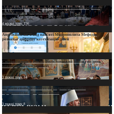
«Кейс Тихона» у Тернополі: як Молитовний сніданок
оголив кризу довіри в ПЦУ
4 місяці тому
156
AngelicBot: як Фонд пам’яті Митрополита Мефодія
розвиває цифрову катехизацію дітей
4 дні тому
7
Світові лідери в Києві: богословський погляд на день
міжнародної солідарності
3 тижні тому
14
35 років свободи совісті: періодизація зі слова
Предстоятеля. Документ епохи
3 тижні тому
8