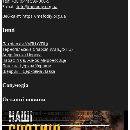
Тел:
+38 (044) 599-000-5
E-mail:
info@mefodiy.org.ua
Веб-сайт:
https://mefodiy.org.ua
Інші
Патріархія УАПЦ (УПЦ)
Тернопільська Єпархія УАПЦ (УПЦ)
Андріївська Церква
Парафія Св. Жінок-Мироносиць
Помісна Церква України
Щедрик – Церковна Лавка
Соц.медіа
Останні новини
Захистити святині — означає захистити пам’ять людства:
Фонд пам’яті Митрополита Мефодія підтримує
міжнародну петицію щодо участі Росії в ЮНЕСКО