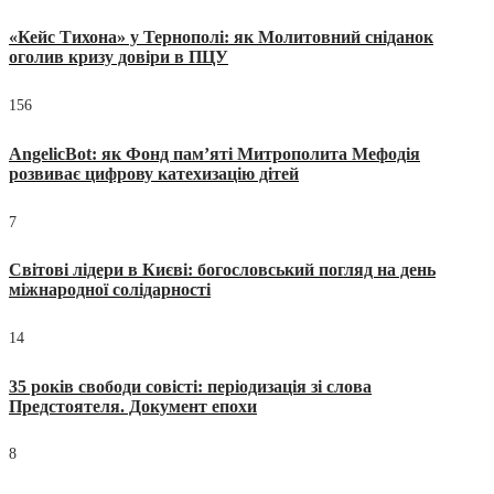
«Кейс Тихона» у Тернополі: як Молитовний сніданок
оголив кризу довіри в ПЦУ
156
AngelicBot: як Фонд пам’яті Митрополита Мефодія
розвиває цифрову катехизацію дітей
7
Світові лідери в Києві: богословський погляд на день
міжнародної солідарності
14
35 років свободи совісті: періодизація зі слова
Предстоятеля. Документ епохи
8