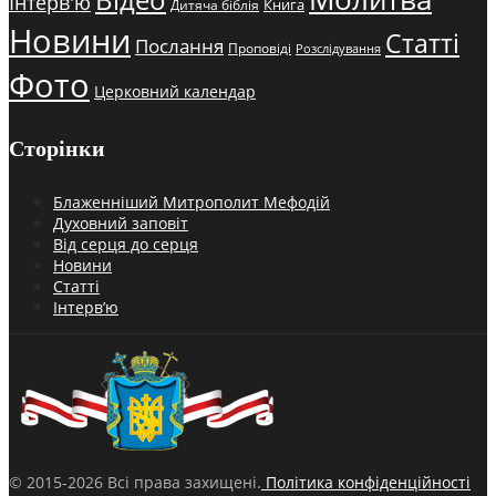
Відео
Інтерв'ю
Книга
Дитяча біблія
Новини
Статті
Послання
Проповіді
Розслідування
Фото
Церковний календар
Сторінки
Блаженніший Митрополит Мефодій
Духовний заповіт
Від серця до серця
Новини
Статті
Інтерв’ю
© 2015-2026 Всі права захищені.
Політика конфіденційності