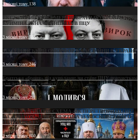
3 місяці тому
138
ЕКСКЛЮЗИВ (ДОКУМЕНТИ)/БРАТИ ПО КРОВІ:
КРИМІНАЛЬНА ФРАНШИЗА В ПЦУ
3 місяці тому
538
МАТЕРИНСЬКИЙ ОМОРФОР В ЧАС ВІЙНИ В УКРАЇНІ
3 місяці тому
246
Братська «броня» під куполами: чи стане ПЦУ прихистком
для дезертирів у рясах?
3 місяці тому
291
СВЯТІ УХИЛЯНТИ: СХЕМА, ЯК ПЕРЕТВОРИТИ ПЦУ
НА «ОФШОР» ДЛЯ ДЕЗЕРТИРА ІЗ МОСКОВСЬКОГО
ПАТРІАРХАТУ
3 місяці тому
650