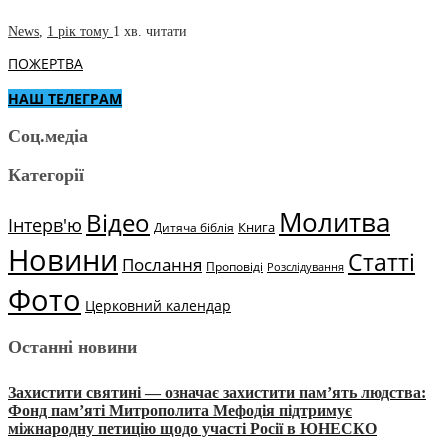
News
,
1 рік тому
1 хв.
читати
ПОЖЕРТВА
НАШ ТЕЛЕГРАМ
Соц.медіа
Категорії
Молитва
Відео
Інтерв'ю
Книга
Дитяча біблія
Новини
Статті
Послання
Проповіді
Розслідування
Фото
Церковний календар
Останні новини
Захистити святині — означає захистити пам’ять людства:
Фонд пам’яті Митрополита Мефодія підтримує
міжнародну петицію щодо участі Росії в ЮНЕСКО