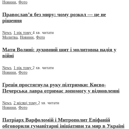
Новини
,
Фото
Православ’я без миру: чому розкол — це не
рішення
News
,
1 рік тому
4 хв.
читати
Молитва
,
Новини
,
Фото
Мати Волині: духовний щит і молитовна надія у
війні
News
,
1 рік тому
2 хв.
читати
Новини
,
Фото
Греція простягнула руку підтримки: Києво-
Печерська лавра отримає допомогу у відновленні
News
,
2 місяці тому
2 хв.
читати
Новини
,
Фото
Патріарх Варфоломій і Митрополит Епіфаній
обговорили гуманітарні ініціативи та мир в Україні