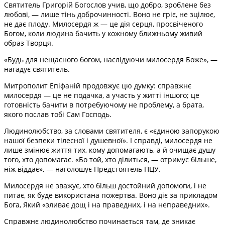
Святитель Григорій Богослов учив, що добро, зроблене без
любові, — лише тінь доброчинності. Воно не гріє, не зцілює,
не дає плоду. Милосердя ж — це дія серця, просвіченого
Богом, коли людина бачить у кожному ближньому живий
образ Творця.
«Будь для нещасного богом, наслідуючи милосердя Боже», —
нагадує святитель.
Митрополит Епіфаній продовжує цю думку: справжнє
милосердя — це не подачка, а участь у житті іншого; це
готовність бачити в потребуючому не проблему, а брата,
якого послав тобі Сам Господь.
Людинолюбство, за словами святителя, є «єдиною запорукою
нашої безпеки тілесної і душевної». І справді, милосердя не
лише змінює життя тих, кому допомагають, а й очищає душу
того, хто допомагає. «Бо той, хто ділиться, — отримує більше,
ніж віддає», — наголошує Предстоятель ПЦУ.
Милосердя не зважує, хто більш достойний допомоги, і не
питає, як буде використана пожертва. Воно діє за прикладом
Бога, Який «зливає дощ і на праведних, і на неправедних».
Справжнє людинолюбство починається там, де зникає