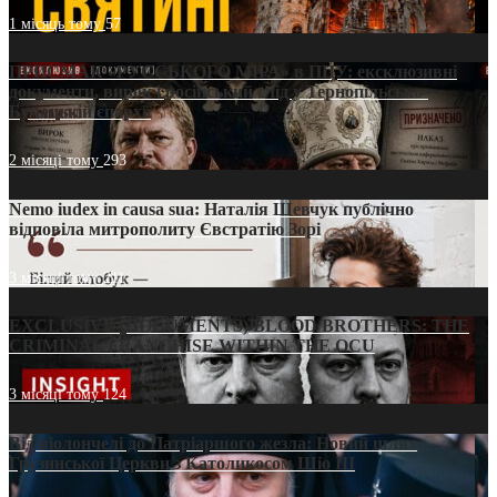
1 місяць тому
57
ПРИСМАК «РУССЬКОГО МІРА» в ПЦУ: ексклюзивні
документи, вирок і російський слід у Тернопільсько-
Бучацькій єпархії
2 місяці тому
293
Nemo iudex in causa sua: Наталія Шевчук публічно
відповіла митрополиту Євстратію Зорі
3 місяці тому
211
EXCLUSIVE (DOCUMENTS)/BLOOD BROTHERS: THE
CRIMINAL FRANCHISE WITHIN THE OCU
3 місяці тому
124
Від віолончелі до Патріаршого жезла: Новий шлях
Грузинської Церкви з Католикосом Шіо III