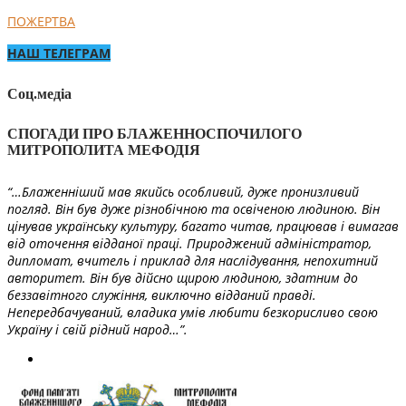
ПОЖЕРТВА
НАШ ТЕЛЕГРАМ
Соц.медіа
СПОГАДИ ПРО БЛАЖЕННОСПОЧИЛОГО
МИТРОПОЛИТА МЕФОДІЯ
“…Блаженніший мав якийсь особливий, дуже пронизливий
погляд. Він був дуже різнобічною та освіченою людиною. Він
цінував українську культуру, багато читав, працював і вимагав
від оточення відданої праці. Природжений адміністратор,
дипломат, вчитель і приклад для наслідування, непохитний
авторитет. Він був дійсно щирою людиною, здатним до
беззавітного служіння, виключно відданий правді.
Непередбачуваний, владика умів любити безкорисливо свою
Україну і свій рідний народ…”.