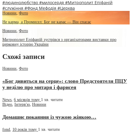
#людинолюбство
#милосердя
#Митрополит Епіфаній
#служіння
#Фонд Мефодія
#Церква
Новини
,
Фото
Не карма, а Промисел: Бог не карає — Він спасає
Новини
,
Фото
Митрополит Епіфаній зустрівся з організаторами виставки про
церковну історію України
Схожі записи
Новини
,
Фото
«Бог дивиться на серце»: слово Предстоятеля ПЦУ
у неділю про митаря і фарисея
News
,
6 місяців тому
1 хв.
читати
Відео
,
Інтерв'ю
,
Новини
Домашнє покаяння із чужою жінкою…
fond
,
10 років тому
1 хв.
читати