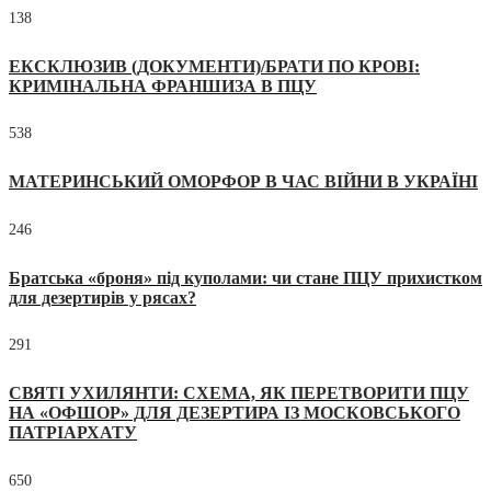
138
ЕКСКЛЮЗИВ (ДОКУМЕНТИ)/БРАТИ ПО КРОВІ:
КРИМІНАЛЬНА ФРАНШИЗА В ПЦУ
538
МАТЕРИНСЬКИЙ ОМОРФОР В ЧАС ВІЙНИ В УКРАЇНІ
246
Братська «броня» під куполами: чи стане ПЦУ прихистком
для дезертирів у рясах?
291
СВЯТІ УХИЛЯНТИ: СХЕМА, ЯК ПЕРЕТВОРИТИ ПЦУ
НА «ОФШОР» ДЛЯ ДЕЗЕРТИРА ІЗ МОСКОВСЬКОГО
ПАТРІАРХАТУ
650