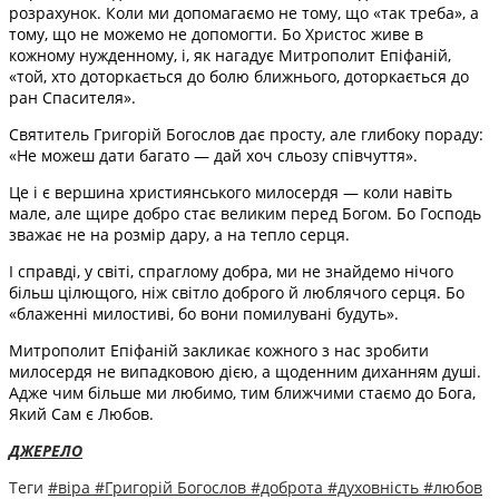
розрахунок. Коли ми допомагаємо не тому, що «так треба», а
тому, що не можемо не допомогти. Бо Христос живе в
кожному нужденному, і, як нагадує Митрополит Епіфаній,
«той, хто доторкається до болю ближнього, доторкається до
ран Спасителя».
Святитель Григорій Богослов дає просту, але глибоку пораду:
«Не можеш дати багато — дай хоч сльозу співчуття».
Це і є вершина християнського милосердя — коли навіть
мале, але щире добро стає великим перед Богом. Бо Господь
зважає не на розмір дару, а на тепло серця.
І справді, у світі, спраглому добра, ми не знайдемо нічого
більш цілющого, ніж світло доброго й люблячого серця. Бо
«блаженні милостиві, бо вони помилувані будуть».
Митрополит Епіфаній закликає кожного з нас зробити
милосердя не випадковою дією, а щоденним диханням душі.
Адже чим більше ми любимо, тим ближчими стаємо до Бога,
Який Сам є Любов.
ДЖЕРЕЛО
Теги
#віра
#Григорій Богослов
#доброта
#духовність
#любов