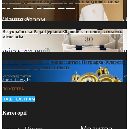
Церква і держава в Україні: формула зі вступного слова
Предстоятеля. Документ доктрини
3 тижні тому
11
Всеукраїнська Рада Церков: 30 років за столом, за яким є
місце всім
3 тижні тому
12
Проповідь Епіфанія 15 липня: цитата Патріарха Філарета з
його амвона. Документ тяглості
3 тижні тому
16
ПОЖЕРТВА
НАШ ТЕЛЕГРАМ
Категорії
Молитва