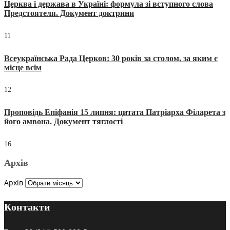
Церква і держава в Україні: формула зі вступного слова
Предстоятеля. Документ доктрини
11
Всеукраїнська Рада Церков: 30 років за столом, за яким є
місце всім
12
Проповідь Епіфанія 15 липня: цитата Патріарха Філарета з
його амвона. Документ тяглості
16
Архів
Архів
Контакти