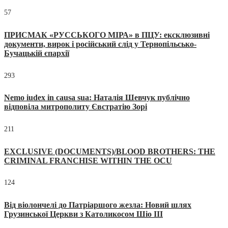
57
ПРИСМАК «РУССЬКОГО МІРА» в ПЦУ: ексклюзивні
документи, вирок і російський слід у Тернопільсько-
Бучацькій єпархії
293
Nemo iudex in causa sua: Наталія Шевчук публічно
відповіла митрополиту Євстратію Зорі
211
EXCLUSIVE (DOCUMENTS)/BLOOD BROTHERS: THE
CRIMINAL FRANCHISE WITHIN THE OCU
124
Від віолончелі до Патріаршого жезла: Новий шлях
Грузинської Церкви з Католикосом Шіо III