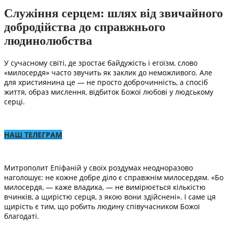
Служіння серцем: шлях від звичайного
добродійства до справжнього
людинолюбства
У сучасному світі, де зростає байдужість і егоїзм, слово
«милосердя» часто звучить як заклик до неможливого. Але
для християнина це — не просто доброчинність, а спосіб
життя, образ мислення, відбиток Божої любові у людському
серці.
НАШ ТЕЛЕГРАМ
Митрополит Епіфаній у своїх роздумах неодноразово
наголошує: не кожне добре діло є справжнім милосердям. «Бо
милосердя, — каже владика, — не вимірюється кількістю
вчинків, а щирістю серця, з якою вони здійснені». І саме ця
щирість є тим, що робить людину співучасником Божої
благодаті.