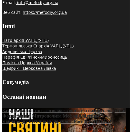
E-mail:
info@mefodiy.org.ua
Веб-сайт:
https://mefodiy.org.ua
Інші
Патріархія УАПЦ (УПЦ)
Тернопільська Єпархія УАПЦ (УПЦ)
Андріївська Церква
Парафія Св. Жінок-Мироносиць
Помісна Церква України
Щедрик – Церковна Лавка
Соц.медіа
Останні новини
Захистити святині — означає захистити пам’ять людства:
Фонд пам’яті Митрополита Мефодія підтримує
міжнародну петицію щодо участі Росії в ЮНЕСКО