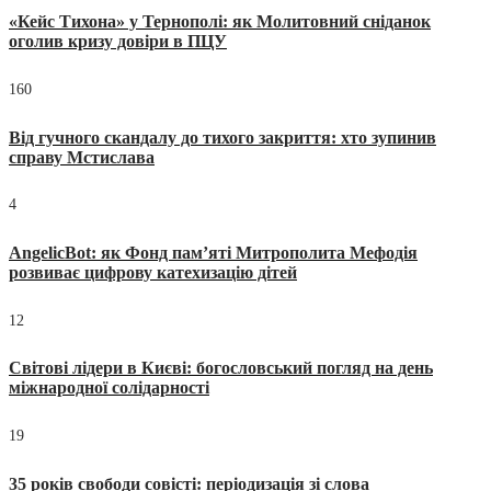
«Кейс Тихона» у Тернополі: як Молитовний сніданок
оголив кризу довіри в ПЦУ
160
Від гучного скандалу до тихого закриття: хто зупинив
справу Мстислава
4
AngelicBot: як Фонд пам’яті Митрополита Мефодія
розвиває цифрову катехизацію дітей
12
Світові лідери в Києві: богословський погляд на день
міжнародної солідарності
19
35 років свободи совісті: періодизація зі слова