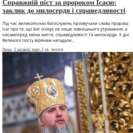
Справжній піст за пророком Ісаєю:
заклик до милосердя і справедливості
Під час великопісних богослужінь прозвучали слова пророка
Ісаї про те, що Бог очікує не лише зовнішнього утримання, а
насамперед зміни життя, справедливості та милосердя. У дні
Великого посту вірянам нагадали…
News
,
5 місяців тому
2 хв.
читати