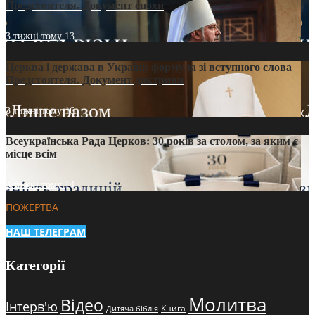
Предстоятеля. Документ епохи
3 тижні тому
13
Церква і держава в Україні: формула зі вступного слова
Предстоятеля. Документ доктрини
3 тижні тому
16
Всеукраїнська Рада Церков: 30 років за столом, за яким є
місце всім
3 тижні тому
14
ПОЖЕРТВА
НАШ ТЕЛЕГРАМ
Категорії
Молитва
Відео
Інтерв'ю
Книга
Дитяча біблія