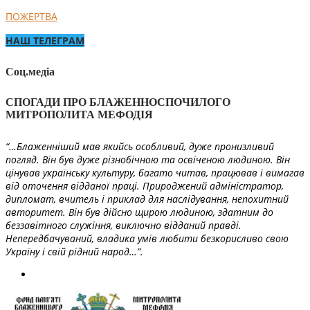
ПОЖЕРТВА
НАШ ТЕЛЕГРАМ
Соц.медіа
СПОГАДИ ПРО БЛАЖЕННОСПОЧИЛОГО
МИТРОПОЛИТА МЕФОДІЯ
“…Блаженніший мав якийсь особливий, дуже пронизливий
погляд. Він був дуже різнобічною та освіченою людиною. Він
цінував українську культуру, багато читав, працював і вимагав
від оточення відданої праці. Природжений адміністратор,
дипломат, вчитель і приклад для наслідування, непохитний
авторитет. Він був дійсно щирою людиною, здатним до
беззавітного служіння, виключно відданий правді.
Непередбачуваний, владика умів любити безкорисливо свою
Україну і свій рідний народ…”.