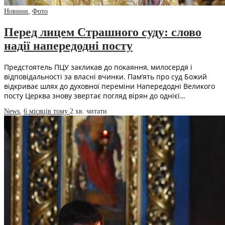
Новини
,
Фото
Перед лицем Страшного суду: слово
надії напередодні посту
Предстоятель ПЦУ закликав до покаяння, милосердя і
відповідальності за власні вчинки. Пам’ять про суд Божий
відкриває шлях до духовної переміни Напередодні Великого
посту Церква знову звертає погляд вірян до однієї…
News
,
6 місяців тому
2 хв.
читати