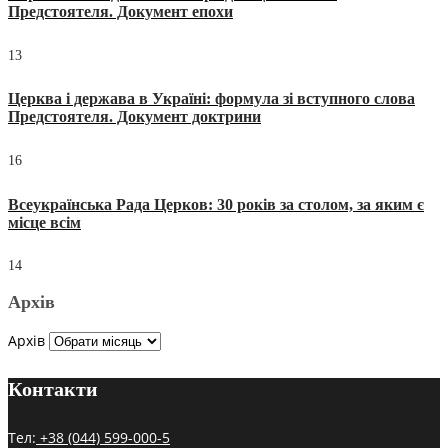
Предстоятеля. Документ епохи
13
Церква і держава в Україні: формула зі вступного слова
Предстоятеля. Документ доктрини
16
Всеукраїнська Рада Церков: 30 років за столом, за яким є
місце всім
14
Архів
Архів
Контакти
Тел:
+38 (044) 599-000-5