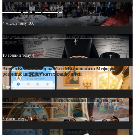
«Кейс Тихона» у Тернополі: як Молитовний сніданок
оголив кризу довіри в ПЦУ
4 місяці тому
160
Від гучного скандалу до тихого закриття: хто зупинив
справу Мстислава
10 години тому
4
AngelicBot: як Фонд пам’яті Митрополита Мефодія
розвиває цифрову катехизацію дітей
7 днів тому
12
Світові лідери в Києві: богословський погляд на день
міжнародної солідарності
3 тижні тому
19
35 років свободи совісті: періодизація зі слова