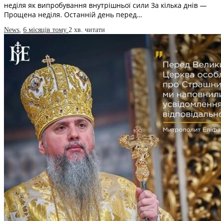
неділя як випробування внутрішньої сили За кілька днів —
Прощена неділя. Останній день перед…
News
,
6 місяців тому
2 хв.
читати