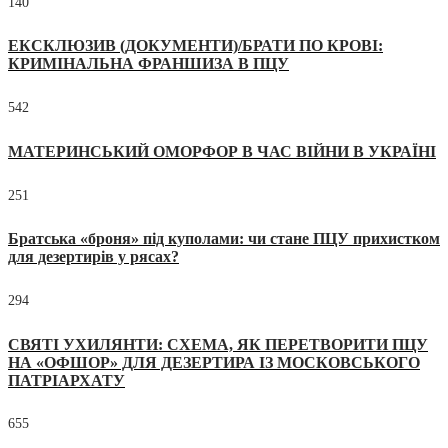
140
ЕКСКЛЮЗИВ (ДОКУМЕНТИ)/БРАТИ ПО КРОВІ:
КРИМІНАЛЬНА ФРАНШИЗА В ПЦУ
542
МАТЕРИНСЬКИЙ ОМОРФОР В ЧАС ВІЙНИ В УКРАЇНІ
251
Братська «броня» під куполами: чи стане ПЦУ прихистком
для дезертирів у рясах?
294
СВЯТІ УХИЛЯНТИ: СХЕМА, ЯК ПЕРЕТВОРИТИ ПЦУ
НА «ОФШОР» ДЛЯ ДЕЗЕРТИРА ІЗ МОСКОВСЬКОГО
ПАТРІАРХАТУ
655