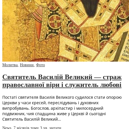
Молитва
,
Новини
,
Фото
Святитель Василій Великий — страж
православної віри і служитель любові
Постаті святителя Василія Великого судилося стати опорою
Церкви у часи єресей, переслідувань і духовних
випробувань. Богослов, архіпастир і милосердний
подвижник, чия спадщина живе у Церкві й сьогодні
Святитель Василій Великий…
News
,
7 місяців тому
3 хв.
читати