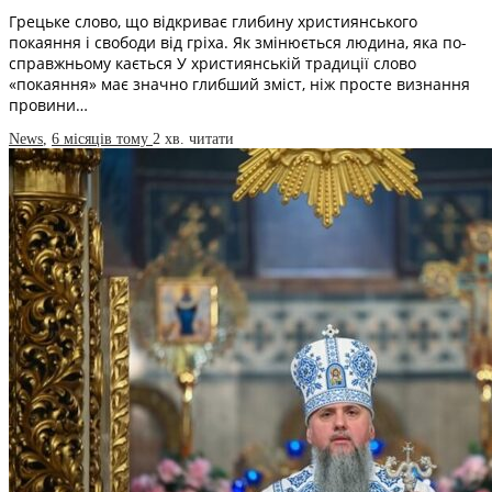
Грецьке слово, що відкриває глибину християнського
покаяння і свободи від гріха. Як змінюється людина, яка по-
справжньому кається У християнській традиції слово
«покаяння» має значно глибший зміст, ніж просте визнання
провини…
News
,
6 місяців тому
2 хв.
читати