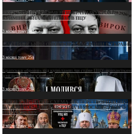
ЕКСКЛЮЗИВ (ДОКУМЕНТИ)/БРАТИ ПО КРОВІ:
КРИМІНАЛЬНА ФРАНШИЗА В ПЦУ
3 місяці тому
542
МАТЕРИНСЬКИЙ ОМОРФОР В ЧАС ВІЙНИ В УКРАЇНІ
3 місяці тому
251
Братська «броня» під куполами: чи стане ПЦУ прихистком
для дезертирів у рясах?
3 місяці тому
294
СВЯТІ УХИЛЯНТИ: СХЕМА, ЯК ПЕРЕТВОРИТИ ПЦУ
НА «ОФШОР» ДЛЯ ДЕЗЕРТИРА ІЗ МОСКОВСЬКОГО
ПАТРІАРХАТУ
3 місяці тому
655