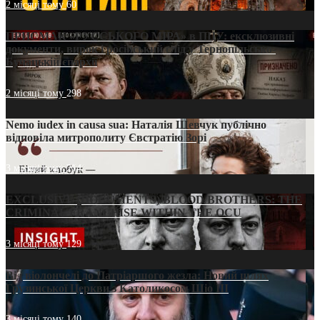
2 місяці тому
60
ПРИСМАК «РУССЬКОГО МІРА» в ПЦУ: ексклюзивні
документи, вирок і російський слід у Тернопільсько-
Бучацькій єпархії
2 місяці тому
298
Nemo iudex in causa sua: Наталія Шевчук публічно
відповіла митрополиту Євстратію Зорі
3 місяці тому
214
EXCLUSIVE (DOCUMENTS)/BLOOD BROTHERS: THE
CRIMINAL FRANCHISE WITHIN THE OCU
3 місяці тому
129
Від віолончелі до Патріаршого жезла: Новий шлях
Грузинської Церкви з Католикосом Шіо III
3 місяці тому
140