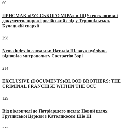
60
ПРИСМАК «РУССЬКОГО МІРА» в ПЦУ: ексклюзивні
документи, вирок і російський слід у Тернопільсько-
Бучацькій єпархії
298
Nemo iudex in causa sua: Наталія Шевчук публічно
відповіла митрополиту Євстратію Зорі
214
EXCLUSIVE (DOCUMENTS)/BLOOD BROTHERS: THE
CRIMINAL FRANCHISE WITHIN THE OCU
129
Від віолончелі до Патріаршого жезла: Новий шлях
Грузинської Церкви з Католикосом Шіо III