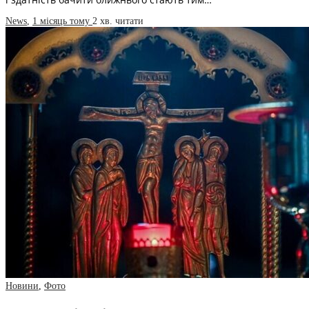
News
,
1 місяць тому
2 хв.
читати
Новини
,
Фото