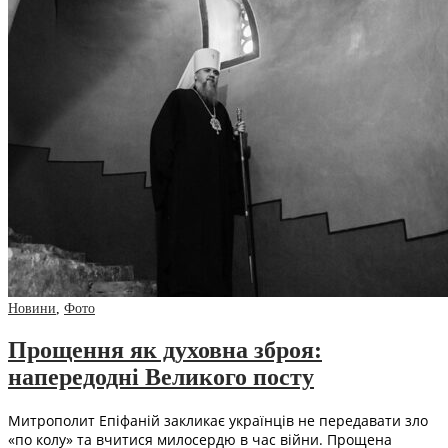
Новини
,
Фото
Прощення як духовна зброя:
напередодні Великого посту
Митрополит Епіфаній закликає українців не передавати зло
«по колу» та вчитися милосердю в час війни. Прощена