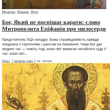
Молитва
,
Новини
,
Фото
Бог, Який не поспішає карати: слово
Митрополита Епіфанія про милосердя
Предстоятель ПЦУ нагадує: Божа справедливість завжди
поєднана з терпінням і шансом на покаяння. Чому Бог дає
людині час — навіть тоді, коли світ вимагає негайного суду У
час, коли світ…
News
,
7 місяців тому
2 хв.
читати