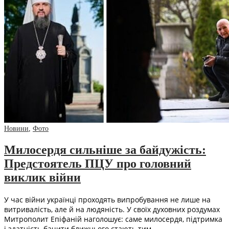
Новини
,
Фото
Милосердя сильніше за байдужість:
Предстоятель ПЦУ про головний
виклик війни
У час війни українці проходять випробування не лише на
витривалість, але й на людяність. У своїх духовних роздумах
Митрополит Епіфаній наголошує: саме милосердя, підтримка
і здатність бачити ближнього стають тим…