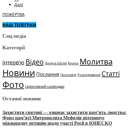
Далі
ПОЖЕРТВА
НАШ ТЕЛЕГРАМ
Соц.медіа
Категорії
Молитва
Відео
Інтерв'ю
Книга
Дитяча біблія
Новини
Статті
Послання
Проповіді
Розслідування
Фото
Церковний календар
Останні новини
Захистити святині — означає захистити пам’ять людства:
Фонд пам’яті Митрополита Мефодія підтримує
міжнародну петицію щодо участі Росії в ЮНЕСКО