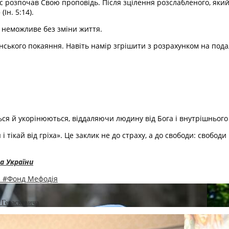
ос розпочав Свою проповідь. Після зцілення розслабленого, який
Ін. 5:14).
я неможливе без зміни життя.
иянського покаяння. Навіть намір згрішити з розрахунком на п
ься й укорінюються, віддаляючи людину від Бога і внутрішнього
кай від гріха». Це заклик не до страху, а до свободи: свободи ві
а України
я
#Фонд Мефодія
 Гераскевича