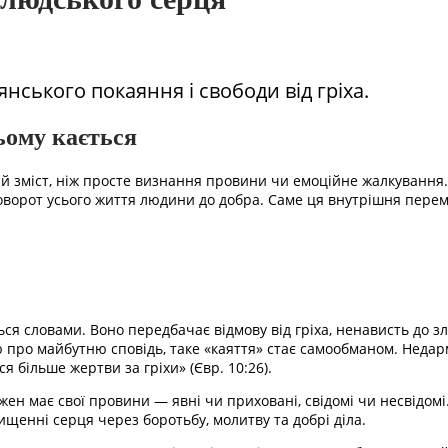
нського покаяння і свободи від гріха.
ьому кається
й зміст, ніж просте визнання провини чи емоційне жалкування. 
поворот усього життя людини до добра. Саме ця внутрішня пере
 словами. Воно передбачає відмову від гріха, ненависть до зл
ро майбутню сповідь, таке «каяття» стає самообманом. Недарма
я більше жертви за гріхи» (Євр. 10:26).
ен має свої провини — явні чи приховані, свідомі чи несвідомі
чищенні серця через боротьбу, молитву та добрі діла.