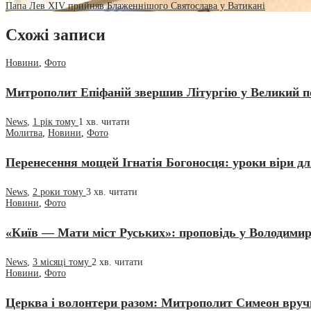
Папа Лев XIV прийняв Блаженнішого Святослава у Ватикані
Схожі записи
Новини
,
Фото
Митрополит Епіфаній звершив Літургію у Великий по
News
,
1 рік тому
1 хв.
читати
Молитва
,
Новини
,
Фото
Перенесення мощей Ігнатія Богоносця: уроки віри дл
News
,
2 роки тому
3 хв.
читати
Новини
,
Фото
«Київ — Мати міст Руських»: проповідь у Володимир
News
,
3 місяці тому
2 хв.
читати
Новини
,
Фото
Церква і волонтери разом: Митрополит Симеон вруч