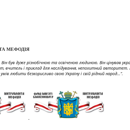
ТА МЕФОДІЯ
Він був дуже різнобічною та освіченою людиною. Він цінував укра
т, вчитель і приклад для наслідування, непохитний авторитет. 
умів любити безкорисливо свою Україну і свій рідний народ…”.