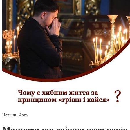
Новини
,
Фото
Метаноя: внутрішня революція 