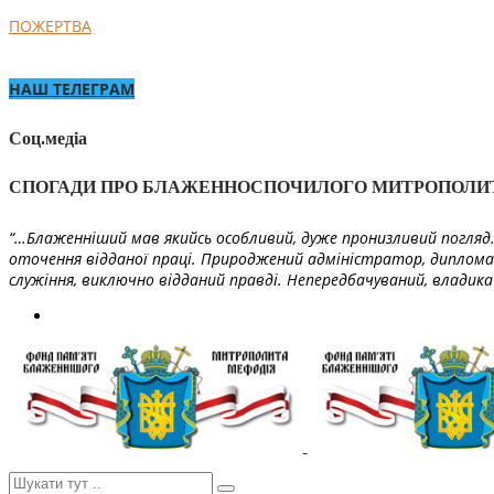
ПОЖЕРТВА
НАШ ТЕЛЕГРАМ
Соц.медіа
СПОГАДИ ПРО БЛАЖЕННОСПОЧИЛОГО МИТРОПОЛИ
“…Блаженніший мав якийсь особливий, дуже пронизливий погляд. 
оточення відданої праці. Природжений адміністратор, диплома
служіння, виключно відданий правді. Непередбачуваний, владика 