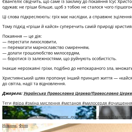
Євангеліє свідчить, що саме із заклику до покаяння Ісус Христ
одужав; не гріши більше, щоб з тобою не сталося чого гіршого» (
Ці слова підкреслюють: гріх має наслідки, а справжнє зціленн
Тому підхід «гріши й кайся» суперечить самій природі христ
Покаяння — це дія:
— перестати лихословити,
— перемагати марнославство смиренням,
— долати грошолюбство милосердям,
— боротися із залежностями, що руйнують особистість.
Інакше нерозкаяні гріхи, подібно до непокараного зла, множат
Християнський шлях пропонує інший принцип життя — «кайся і ті
до світла, надії та відновлення.
Джерело:
Українська Православна Церква/Православна Церкв
Теги
#віра
#зміна мислення
#метаноя
#милосердя
#очищенн
Новини
,
Фото
Пам’ять, яку неможливо заборонити: духовний сенс вчинку Владислава
Новини
,
Фото