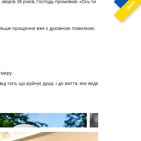
 хворів 38 років, Господь промовив: «Ось ти
WAR
одальше прощення вже є духовною помилкою.
 миру.
д того, що руйнує душу, і до життя, яке веде