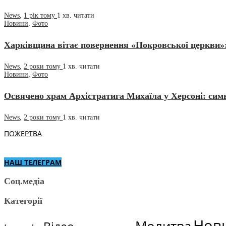
News
,
1 рік тому
1 хв.
читати
Новини
,
Фото
Харківщина вітає повернення «Покровської церкви»:
News
,
2 роки тому
1 хв.
читати
Новини
,
Фото
Освячено храм Архістратига Михаїла у Херсоні: сим
News
,
2 роки тому
1 хв.
читати
ПОЖЕРТВА
НАШ ТЕЛЕГРАМ
Соц.медіа
Категорії
Нов
Молитва