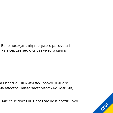
Воно походить від грецького μετάνοια і
міна є серцевиною справжнього каяття.
а і прагнення жити по-новому. Якщо ж
 апостол Павло застерігає: «Бо коли ми,
. Але сенс покаяння полягає не в постійному
STOP