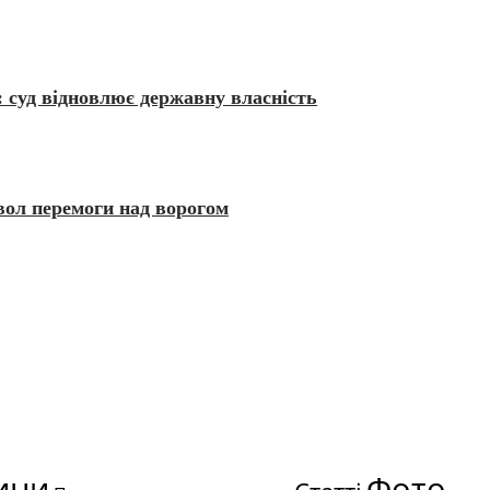
 суд відновлює державну власність
вол перемоги над ворогом
ини
Фото