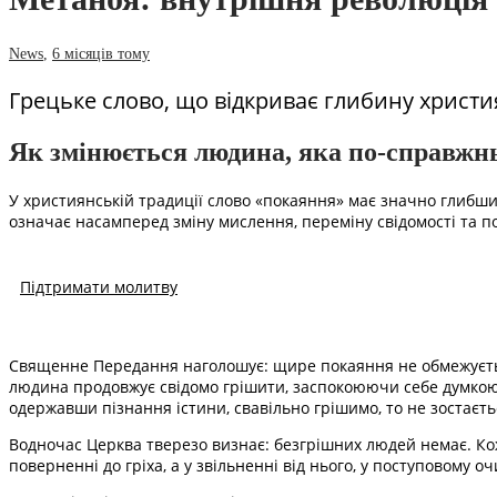
News
,
6 місяців тому
Грецьке слово, що відкриває глибину христия
Як змінюється людина, яка по-справжн
У християнській традиції слово «покаяння» має значно глибши
означає насамперед зміну мислення, переміну свідомості та 
Підтримати молитву
Священне Передання наголошує: щире покаяння не обмежується
людина продовжує свідомо грішити, заспокоюючи себе думкою п
одержавши пізнання істини, свавільно грішимо, то не зостаєтьс
Водночас Церква тверезо визнає: безгрішних людей немає. Кож
поверненні до гріха, а у звільненні від нього, у поступовому о