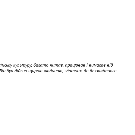
їнську культуру, багато читав, працював і вимагав від
Він був дійсно щирою людиною, здатним до беззавітного