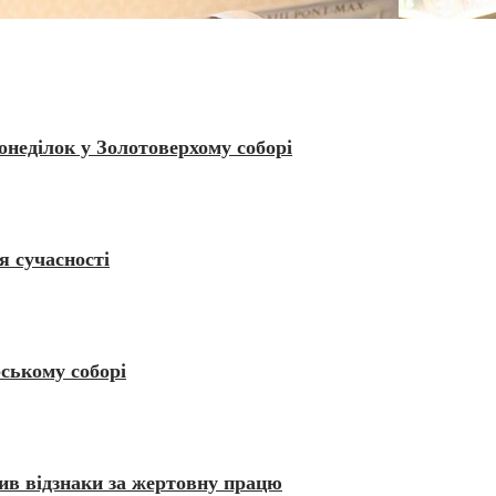
неділок у Золотоверхому соборі
я сучасності
ському соборі
ив відзнаки за жертовну працю