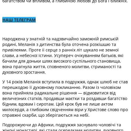
багатством чи впливом, а глибиною любові до Бога і ближніх.
НАШ ТЕЛЕГРАМ
Народжена у знатній та надзвичайно заможній римській
родині, Меланія з дитинства була оточена розкішшю та
привілеями. Проте її серце з ранніх літ шукало не земної
слави, а небесної істини. Усупереч очікуванням батьків, які
бачили для доньки шлях високого суспільного становища,
вона прагнула життя, сповненого молитви, стриманості та
духовного зростання.
У 14 років Меланія вступила в подружжя, однак шлюб не став
перешкодою її духовному покликанню. Разом із чоловіком
вона прийняла радикальне рішення — відмовитися від
величезних статків, продавши маєтки та роздавши багатство
бідним, вдовам і сиротам. Цей крок був не лише актом
милосердя, а глибоким свідченням віри у Христове слово про
справжні скарби, що зберігаються на небі.
Подорожуючи до Африки, подружжя заснувало чоловічі та
жіночі монастирі, які стали осередками молитви, духовного