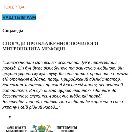
ПОЖЕРТВА
НАШ ТЕЛЕГРАМ
Соц.медіа
СПОГАДИ ПРО БЛАЖЕННОСПОЧИЛОГО
МИТРОПОЛИТА МЕФОДІЯ
“…Блаженніший мав якийсь особливий, дуже пронизливий
погляд. Він був дуже різнобічною та освіченою людиною. Він
цінував українську культуру, багато читав, працював і вимагав
від оточення відданої праці. Природжений адміністратор,
дипломат, вчитель і приклад для наслідування, непохитний
авторитет. Він був дійсно щирою людиною, здатним до
беззавітного служіння, виключно відданий правді.
Непередбачуваний, владика умів любити безкорисливо свою
Україну і свій рідний народ…”.