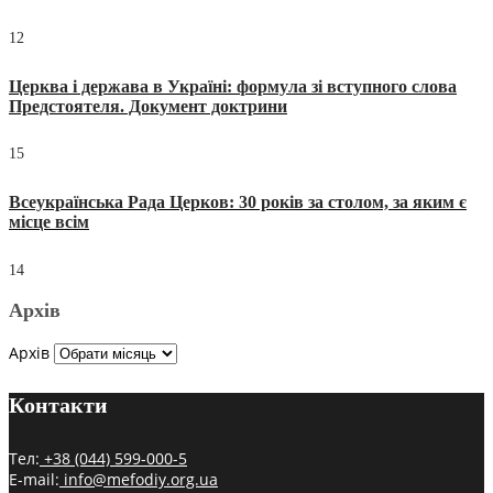
12
Церква і держава в Україні: формула зі вступного слова
Предстоятеля. Документ доктрини
15
Всеукраїнська Рада Церков: 30 років за столом, за яким є
місце всім
14
Архів
Архів
Контакти
Тел:
+38 (044) 599-000-5
E-mail:
info@mefodiy.org.ua