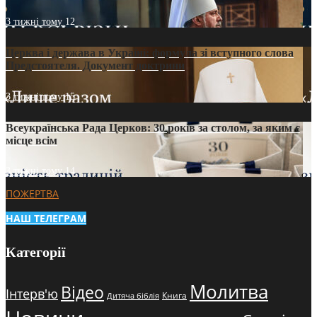
3 тижні тому
12
Церква і держава в Україні: формула зі вступного слова
Предстоятеля. Документ доктрини
3 тижні тому
15
Всеукраїнська Рада Церков: 30 років за столом, за яким є
місце всім
3 тижні тому
14
ПОЖЕРТВА
НАШ ТЕЛЕГРАМ
Категорії
Молитва
Відео
Інтерв'ю
Книга
Дитяча біблія