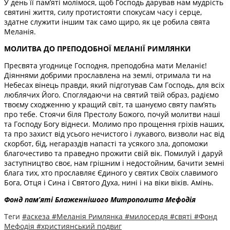
У день її пам’яті молімося, щоб Господь дарував нам мудрість
святині життя, силу протистояти спокусам часу і серце,
здатне служити іншим так само щиро, як це робила свята
Меланія.
МОЛИТВА ДО ПРЕПОДОБНОЇ МЕЛАНІЇ РИМЛЯНКИ
Пресвята угоднице Господня, преподобна мати Меланіє!
Діяннями добрими прославлена на землі, отримала ти на
Небесах вінець правди, який підготував Сам Господь, для всіх
люблячих Його. Споглядаючи на святий твій образ, радіємо
твоєму сходженню у кращий світ, та шануємо святу пам’ять
про тебе. Стоячи біля Престолу Божого, почуй молитви наші
та Господу Богу віднеси. Молимо про прощення гріхів наших,
та про захист від усього нечистого і лукавого, визволи нас від
скорбот, бід, негараздів напасті та усякого зла, допоможи
благочестиво та праведно прожити свій вік. Помилуй і даруй
заступництво своє, нам грішним і недостойним, бачити земні
блага тих, хто прославляє Єдиного у святих Своїх славимого
Бога, Отця і Сина і Святого Духа, нині і на віки віків. Амінь.
Фонд пам’яті Блаженнішого Митрополита Мефоді
я
Теги
#аскеза
#Меланія Римлянка
#милосердя
#святі
#Фонд
Мефодія
#християнський подвиг