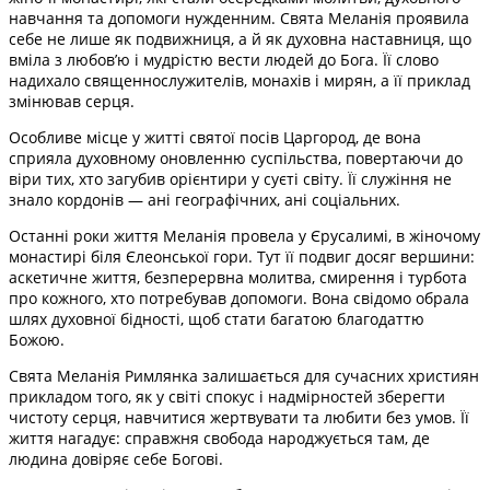
навчання та допомоги нужденним. Свята Меланія проявила
себе не лише як подвижниця, а й як духовна наставниця, що
вміла з любов’ю і мудрістю вести людей до Бога. Її слово
надихало священнослужителів, монахів і мирян, а її приклад
змінював серця.
Особливе місце у житті святої посів Царгород, де вона
сприяла духовному оновленню суспільства, повертаючи до
віри тих, хто загубив орієнтири у суєті світу. Її служіння не
знало кордонів — ані географічних, ані соціальних.
Останні роки життя Меланія провела у Єрусалимі, в жіночому
монастирі біля Єлеонської гори. Тут її подвиг досяг вершини:
аскетичне життя, безперервна молитва, смирення і турбота
про кожного, хто потребував допомоги. Вона свідомо обрала
шлях духовної бідності, щоб стати багатою благодаттю
Божою.
Свята Меланія Римлянка залишається для сучасних християн
прикладом того, як у світі спокус і надмірностей зберегти
чистоту серця, навчитися жертвувати та любити без умов. Її
життя нагадує: справжня свобода народжується там, де
людина довіряє себе Богові.