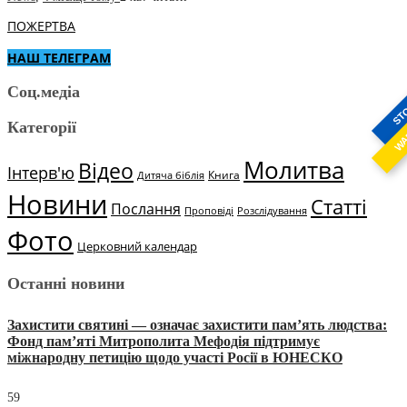
ПОЖЕРТВА
НАШ ТЕЛЕГРАМ
Соц.медіа
ST
Категорії
W
Молитва
Відео
Інтерв'ю
Книга
Дитяча біблія
Новини
Статті
Послання
Проповіді
Розслідування
Фото
Церковний календар
Останні новини
Захистити святині — означає захистити пам’ять людства:
Фонд пам’яті Митрополита Мефодія підтримує
міжнародну петицію щодо участі Росії в ЮНЕСКО
59