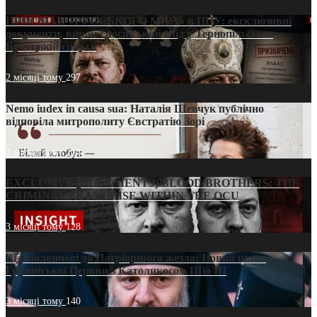
ПРИСМАК «РУССЬКОГО МІРА» в ПЦУ: ексклюзивні
документи, вирок і російський слід у Тернопільсько-
Бучацькій єпархії
2 місяці тому
297
Nemo iudex in causa sua: Наталія Шевчук публічно
відповіла митрополиту Євстратію Зорі
3 місяці тому
214
EXCLUSIVE (DOCUMENTS)/BLOOD BROTHERS: THE
CRIMINAL FRANCHISE WITHIN THE OCU
3 місяці тому
128
Від віолончелі до Патріаршого жезла: Новий шлях
Грузинської Церкви з Католикосом Шіо III
3 місяці тому
140