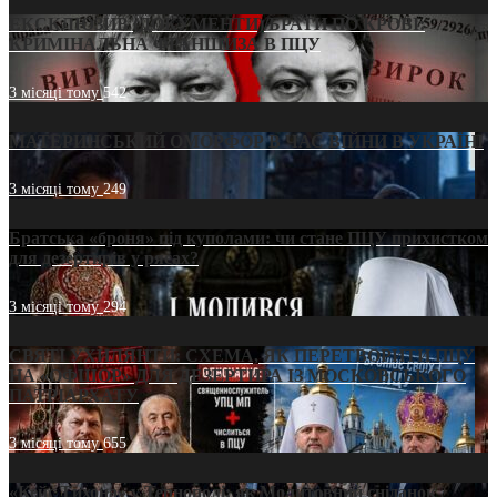
ЕКСКЛЮЗИВ (ДОКУМЕНТИ)/БРАТИ ПО КРОВІ:
КРИМІНАЛЬНА ФРАНШИЗА В ПЦУ
3 місяці тому
542
МАТЕРИНСЬКИЙ ОМОРФОР В ЧАС ВІЙНИ В УКРАЇНІ
3 місяці тому
249
Братська «броня» під куполами: чи стане ПЦУ прихистком
для дезертирів у рясах?
3 місяці тому
294
СВЯТІ УХИЛЯНТИ: СХЕМА, ЯК ПЕРЕТВОРИТИ ПЦУ
НА «ОФШОР» ДЛЯ ДЕЗЕРТИРА ІЗ МОСКОВСЬКОГО
ПАТРІАРХАТУ
3 місяці тому
655
«Кейс Тихона» у Тернополі: як Молитовний сніданок