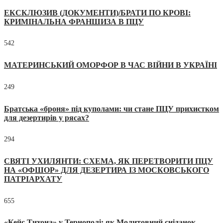
ЕКСКЛЮЗИВ (ДОКУМЕНТИ)/БРАТИ ПО КРОВІ:
КРИМІНАЛЬНА ФРАНШИЗА В ПЦУ
542
МАТЕРИНСЬКИЙ ОМОРФОР В ЧАС ВІЙНИ В УКРАЇНІ
249
Братська «броня» під куполами: чи стане ПЦУ прихистком
для дезертирів у рясах?
294
СВЯТІ УХИЛЯНТИ: СХЕМА, ЯК ПЕРЕТВОРИТИ ПЦУ
НА «ОФШОР» ДЛЯ ДЕЗЕРТИРА ІЗ МОСКОВСЬКОГО
ПАТРІАРХАТУ
655
«Кейс Тихона» у Тернополі: як Молитовний сніданок