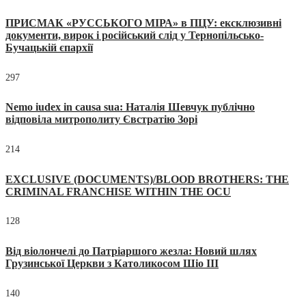
ПРИСМАК «РУССЬКОГО МІРА» в ПЦУ: ексклюзивні
документи, вирок і російський слід у Тернопільсько-
Бучацькій єпархії
297
Nemo iudex in causa sua: Наталія Шевчук публічно
відповіла митрополиту Євстратію Зорі
214
EXCLUSIVE (DOCUMENTS)/BLOOD BROTHERS: THE
CRIMINAL FRANCHISE WITHIN THE OCU
128
Від віолончелі до Патріаршого жезла: Новий шлях
Грузинської Церкви з Католикосом Шіо III
140