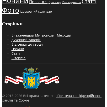
Новини
Статті
Послання
Проповіді
Розслідування
Фото
Церковний календар
Сторінки
Блаженніший Митрополит Мефодій
Духовний заповіт
Від серця до серця
Новини
Статті
Інтерв’ю
© 2015-2026 Всі права захищені.
Політика конфіденційності
файлів та Cookie