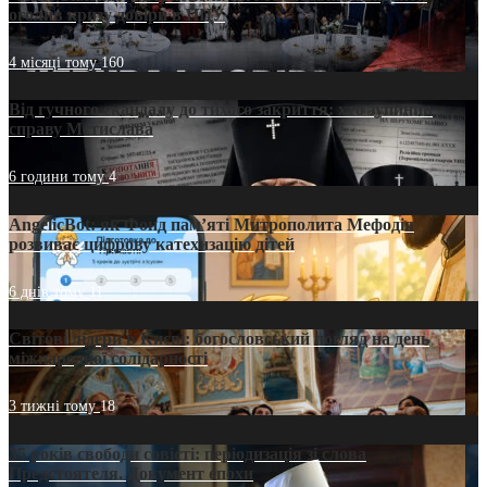
оголив кризу довіри в ПЦУ
4 місяці тому
160
Від гучного скандалу до тихого закриття: хто зупинив
справу Мстислава
6 години тому
4
AngelicBot: як Фонд пам’яті Митрополита Мефодія
розвиває цифрову катехизацію дітей
6 днів тому
11
Світові лідери в Києві: богословський погляд на день
міжнародної солідарності
3 тижні тому
18
35 років свободи совісті: періодизація зі слова
Предстоятеля. Документ епохи