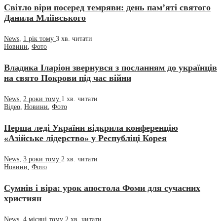
Свiтло вiри посеред темряви: день пам’ятi святого
Данила Млiївського
News
,
1 рік тому
3 хв.
читати
Новини
,
Фото
Владика Іларіон звернувся з посланням до українців
на свято Покрови під час війни
News
,
2 роки тому
1 хв.
читати
Відео
,
Новини
,
Фото
Перша леді України відкрила конференцію
«Азійське лідерство» у Республіці Корея
News
,
3 роки тому
2 хв.
читати
Новини
,
Фото
Сумнів і віра: урок апостола Фоми для сучасних
християн
News
,
4 місяці тому
2 хв.
читати