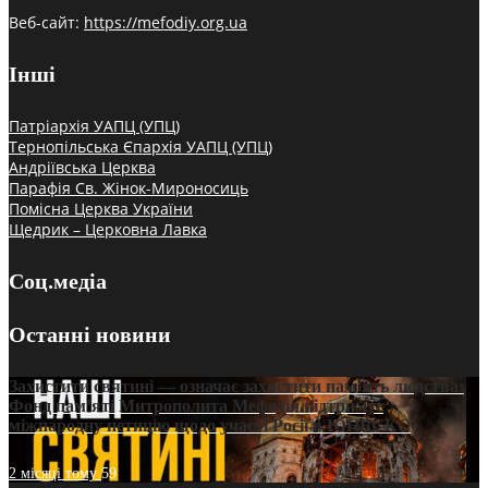
Веб-сайт:
https://mefodiy.org.ua
Інші
Патріархія УАПЦ (УПЦ)
Тернопільська Єпархія УАПЦ (УПЦ)
Андріївська Церква
Парафія Св. Жінок-Мироносиць
Помісна Церква України
Щедрик – Церковна Лавка
Соц.медіа
Останні новини
Захистити святині — означає захистити пам’ять людства:
Фонд пам’яті Митрополита Мефодія підтримує
міжнародну петицію щодо участі Росії в ЮНЕСКО
2 місяці тому
59