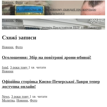
Новини
,
Фото
Хто всрався — невістка: як у церковному скандалі про корупцію
знайшли винного, замість відповідального
Новини
,
Фото
«Молитва зміцнює воїна»: зустріч Предстоятеля ПЦУ з військовими
Схожі записи
Новини
,
Фото
Оголошення: Збір на повітряні дрони-вбивці!
fond
,
3 роки тому
1 хв.
читати
Новини
Офіційна сторінка Києво-Печерської Лаври тепер
доступна онлайн!
News
,
3 роки тому
1 хв.
читати
Молитва
,
Новини
,
Фото