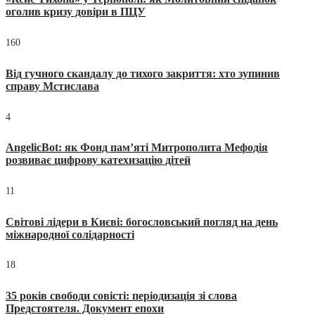
оголив кризу довіри в ПЦУ
160
Від гучного скандалу до тихого закриття: хто зупинив
справу Мстислава
4
AngelicBot: як Фонд пам’яті Митрополита Мефодія
розвиває цифрову катехизацію дітей
11
Світові лідери в Києві: богословський погляд на день
міжнародної солідарності
18
35 років свободи совісті: періодизація зі слова
Предстоятеля. Документ епохи