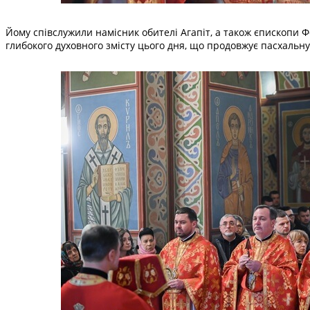
Йому співслужили намісник обителі Агапіт, а також єпископи Ф
глибокого духовного змісту цього дня, що продовжує пасхальну 