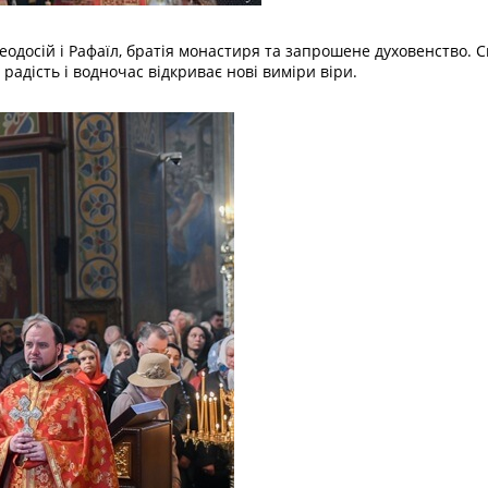
еодосій і Рафаїл, братія монастиря та запрошене духовенство. 
радість і водночас відкриває нові виміри віри.