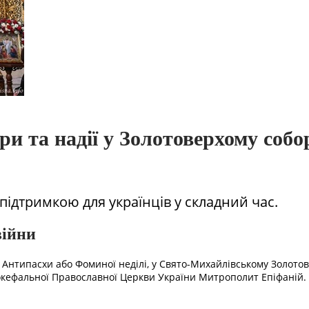
ри та надії у Золотоверхому собо
 підтримкою для українців у складний час.
війни
ву Антипасхи або Фоминої неділі, у Свято-Михайлівському Золот
окефальної Православної Церкви України Митрополит Епіфаній.