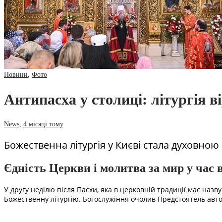
Новини
,
Фото
Антипасха у столиці: літургія ві
News
,
4 місяці тому
Божественна літургія у Києві стала духовною
Єдність Церкви і молитва за мир у час 
У другу неділю після Пасхи, яка в церковній традиції має наз
Божественну літургію. Богослужіння очолив Предстоятель авт