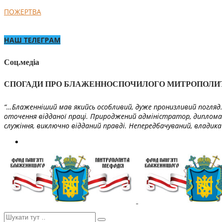
ПОЖЕРТВА
НАШ ТЕЛЕГРАМ
Соц.медіа
СПОГАДИ ПРО БЛАЖЕННОСПОЧИЛОГО МИТРОПОЛИ
“…Блаженніший мав якийсь особливий, дуже пронизливий погляд. 
оточення відданої праці. Природжений адміністратор, диплома
служіння, виключно відданий правді. Непередбачуваний, владика 