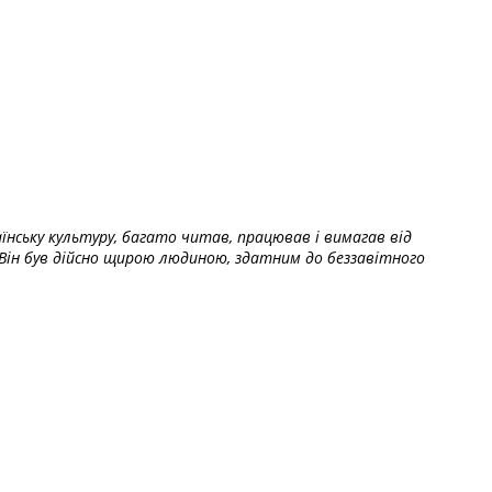
їнську культуру, багато читав, працював і вимагав від
Він був дійсно щирою людиною, здатним до беззавітного