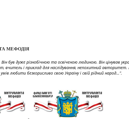
ТА МЕФОДІЯ
Він був дуже різнобічною та освіченою людиною. Він цінував укра
т, вчитель і приклад для наслідування, непохитний авторитет. 
умів любити безкорисливо свою Україну і свій рідний народ…”.