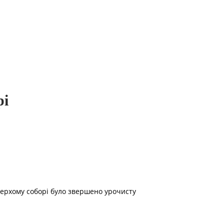
рі
оверхому соборі було звершено урочисту