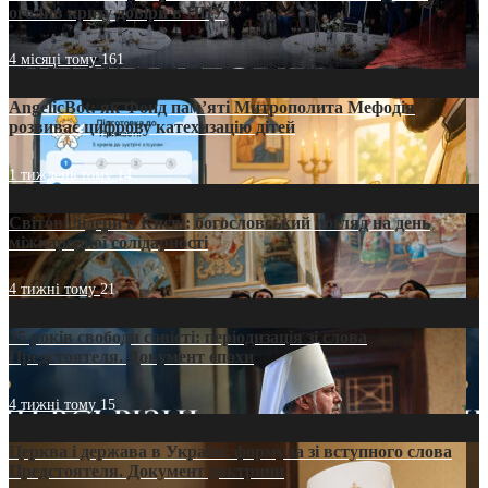
оголив кризу довіри в ПЦУ
4 місяці тому
161
AngelicBot: як Фонд пам’яті Митрополита Мефодія
розвиває цифрову катехизацію дітей
1 тиждень тому
14
Світові лідери в Києві: богословський погляд на день
міжнародної солідарності
4 тижні тому
21
35 років свободи совісті: періодизація зі слова
Предстоятеля. Документ епохи
4 тижні тому
15
Церква і держава в Україні: формула зі вступного слова
Предстоятеля. Документ доктрини