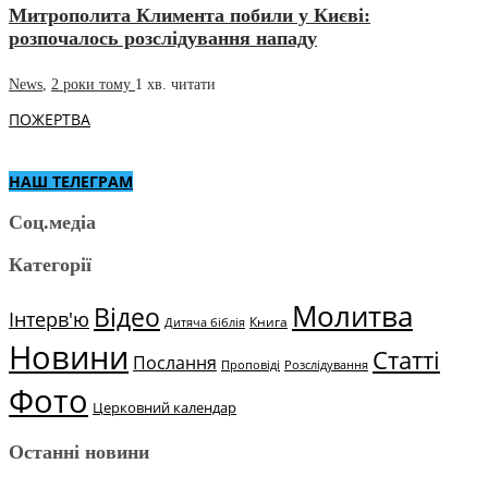
Митрополита Климента побили у Києві:
розпочалось розслідування нападу
News
,
2 роки тому
1 хв.
читати
ПОЖЕРТВА
НАШ ТЕЛЕГРАМ
Соц.медіа
Категорії
Молитва
Відео
Інтерв'ю
Книга
Дитяча біблія
Новини
Статті
Послання
Проповіді
Розслідування
Фото
Церковний календар
Останні новини