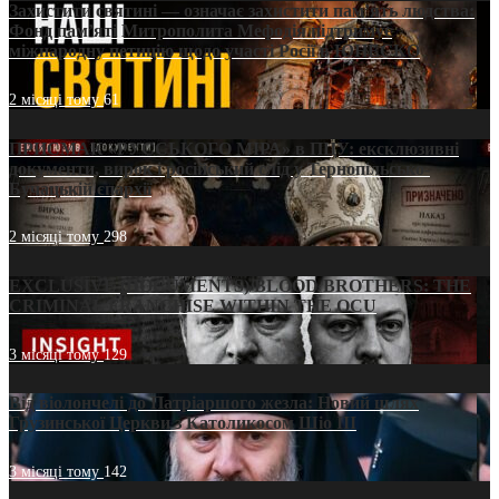
Захистити святині — означає захистити пам’ять людства:
Фонд пам’яті Митрополита Мефодія підтримує
міжнародну петицію щодо участі Росії в ЮНЕСКО
2 місяці тому
61
ПРИСМАК «РУССЬКОГО МІРА» в ПЦУ: ексклюзивні
документи, вирок і російський слід у Тернопільсько-
Бучацькій єпархії
2 місяці тому
298
EXCLUSIVE (DOCUMENTS)/BLOOD BROTHERS: THE
CRIMINAL FRANCHISE WITHIN THE OCU
3 місяці тому
129
Від віолончелі до Патріаршого жезла: Новий шлях
Грузинської Церкви з Католикосом Шіо III
3 місяці тому
142