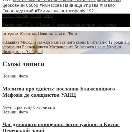
церковний Собор
#имчасова Найвища Управа
#Павло
Скоропадський
#Тимчасова автокефалія 1921
Розслідування
,
Статті
,
Фото
Український Афон і Тихон Петранюк: одна літургія, дві дороги
Інтерв'ю
,
Молитва
,
Новини
,
Статті
,
Фото
«Владика Мефодій завжди називав його своїм Вчителем»: 12 років від
упокоєння Блаженнішого Митрополита Київського і всієї України
Володимира (Сабодан)
Схожі записи
Новини
,
Фото
Молитва про єдність: послання Блаженнішого
Мефодія до священства УАПЦ
News
,
1 рік тому
8 хв.
читати
Новини
,
Фото
Час духовного очищення: богослужіння в Києво-
Печерській лаврі