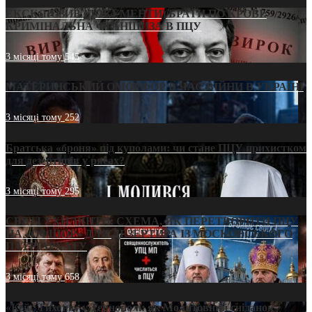
ЕКСКЛЮЗИВ (ДОКУМЕНТИ)/БРАТИ ПО КРОВІ:
КРИМІНАЛЬНА ФРАНШИЗА В ПЦУ
3 місяці тому
545
МАТЕРИНСЬКИЙ ОМОРФОР В ЧАС ВІЙНИ В УКРАЇНІ
3 місяці тому
252
Братська «броня» під куполами: чи стане ПЦУ прихистком
для дезертирів у рясах?
3 місяці тому
295
СВЯТІ УХИЛЯНТИ: СХЕМА, ЯК ПЕРЕТВОРИТИ ПЦУ
НА «ОФШОР» ДЛЯ ДЕЗЕРТИРА ІЗ МОСКОВСЬКОГО
ПАТРІАРХАТУ
3 місяці тому
658
«Кейс Тихона» у Тернополі: як Молитовний сніданок