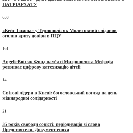
ПАТРІАРХАТУ
658
«Кейс Тихона» у Тернополі: як Молитовний сніданок
оголив кризу довіри в ПЦУ
161
AngelicBot: як Фонд пам’яті Митрополита Мефодія
розвиває цифрову катехизацію дітей
14
Світові лідери в Києві: богословський погляд на день
міжнародної солідарності
21
35 років свободи совісті: періодизація зі слова
Предстоятеля. Документ епохи