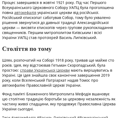
Процес завершився в жовтні 1921 року. Під час Першого
Всеукраїнського Церковного Собору УАПЦ була проголошена
повна
автокефалія
української церкви від російської.
Російський єпископат саботував Собор, тому було ухвалено
рішення звернутися до давньої традиції Александрійської
церкви — висвяти єпископів через групове рукопокладання
священників. Першим митрополитом Київським і всієї
України УАПЦ став протоієрей Василь Липківський.
Століття по тому
Шлях, розпочатий на Соборі 1918 року, тривав ще майже сто
років. Ідея, яку відстоював Гетьман Скоропадський, була
простою:
справи Української Церкви
мають вирішуватись в
Україні. Ця ідея знайшла своє канонічне завершення 2019
року, коли Вселенський Патріархат надав Томос про
автокефалію Православній Церкві України.
Фонд пам’яті Блаженного Митрополита Мефодія вшановує
цю столітню традицію боротьби за церковну незалежність як
частину живої спадщини, яку продовжує Православна Церква
України сьогодні.
Теги
#автокефалія
#Василь Липківський
#Всеукраїнський