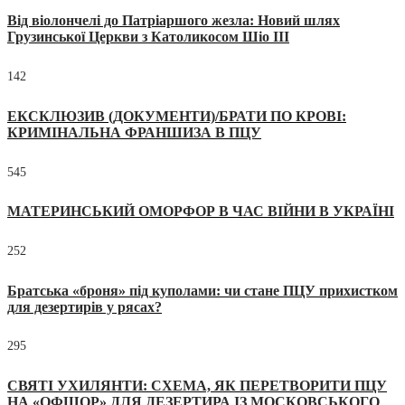
Від віолончелі до Патріаршого жезла: Новий шлях
Грузинської Церкви з Католикосом Шіо III
142
ЕКСКЛЮЗИВ (ДОКУМЕНТИ)/БРАТИ ПО КРОВІ:
КРИМІНАЛЬНА ФРАНШИЗА В ПЦУ
545
МАТЕРИНСЬКИЙ ОМОРФОР В ЧАС ВІЙНИ В УКРАЇНІ
252
Братська «броня» під куполами: чи стане ПЦУ прихистком
для дезертирів у рясах?
295
СВЯТІ УХИЛЯНТИ: СХЕМА, ЯК ПЕРЕТВОРИТИ ПЦУ
НА «ОФШОР» ДЛЯ ДЕЗЕРТИРА ІЗ МОСКОВСЬКОГО