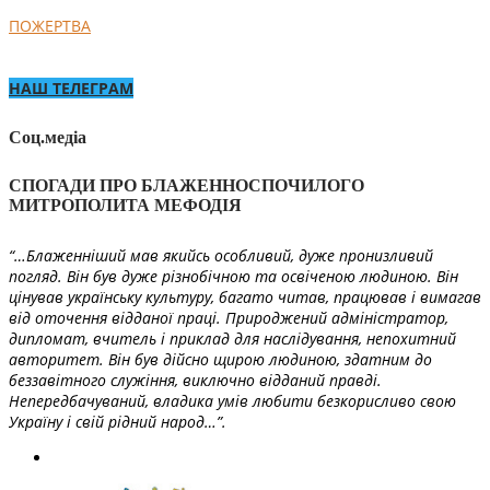
ПОЖЕРТВА
НАШ ТЕЛЕГРАМ
Соц.медіа
СПОГАДИ ПРО БЛАЖЕННОСПОЧИЛОГО
МИТРОПОЛИТА МЕФОДІЯ
“…Блаженніший мав якийсь особливий, дуже пронизливий
погляд. Він був дуже різнобічною та освіченою людиною. Він
цінував українську культуру, багато читав, працював і вимагав
від оточення відданої праці. Природжений адміністратор,
дипломат, вчитель і приклад для наслідування, непохитний
авторитет. Він був дійсно щирою людиною, здатним до
беззавітного служіння, виключно відданий правді.
Непередбачуваний, владика умів любити безкорисливо свою
Україну і свій рідний народ…”.