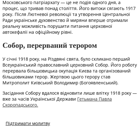
Московського патріархату — це не подія одного дня, а
процес, що тривав понад століття. Його витоки сягають 1917
року. Після Лютневої революції та утворення Центральної
Ради українське духовенство й миряни вперше отримали
реальну можливість порушити питання церковної
автокефалії на офіційному рівні.
Собор, перерваний терором
У січні 1918 року, на Різдвяні свята, було скликано перший
Всеукраїнський православний церковний Собор. Його роботу
перервала більшовицька окупація Києва та організований
більшовиками терор. Жертвою цього терору став
Митрополит Київський Володимир (Богоявленський).
Засідання Собору вдалося відновити лише влітку 1918 року —
вже за часів Української Держави
Гетьмана Павла
Скоропадського.
Підтримати молитву