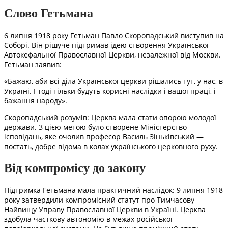
Слово Гетьмана
6 липня 1918 року Гетьман Павло Скоропадський виступив на
Соборі. Він рішуче підтримав ідею створення Української
Автокефальної Православної Церкви, незалежної від Москви.
Гетьман заявив:
«Бажаю, аби всі діла Української церкви рішались тут, у нас, в
Україні. І тоді тільки будуть корисні наслідки і вашої праці, і
бажання народу».
Скоропадський розумів: Церква мала стати опорою молодої
держави. З цією метою було створене Міністерство
ісповідань, яке очолив професор Василь Зіньківський —
постать, добре відома в колах українського церковного руху.
Від компромісу до закону
Підтримка Гетьмана мала практичний наслідок: 9 липня 1918
року затвердили компромісний статут про Тимчасову
Найвищу Управу Православної Церкви в Україні. Церква
здобула часткову автономію в межах російської