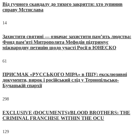
Від гучного скандалу до тихого закриття: хто зупинив
справу Мстислава
14
Захистити святині — означає захистити пам’ять людства:
Фонд пам’яті Митрополита Мефодія підтримує
міжнародну петицію щодо участі Росії в ЮНЕСКО
61
ПРИСМАК «РУССЬКОГО МІРА» в ПЦУ: ексклюзивні
документи, вирок і російський слід у Тернопільсько-
Бучацькій єпархії
298
EXCLUSIVE (DOCUMENTS)/BLOOD BROTHERS: THE
CRIMINAL FRANCHISE WITHIN THE OCU
129