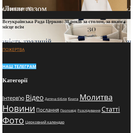
4 тижні тому
18
Всеукраїнська Рада Церков: 30 років за столом, за яким є
місце всім
4 тижні тому
15
ПОЖЕРТВА
НАШ ТЕЛЕГРАМ
Категорії
Молитва
Відео
Інтерв'ю
Книга
Дитяча біблія
Новини
Статті
Послання
Проповіді
Розслідування
Фото
Церковний календар