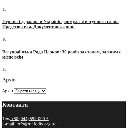
15
Церква і держава в Україні: формула зі вступного слова
Предстоятеля. Документ доктрини
18
Всеукраїнська Рада Церков: 30 років за столом, за яким є
місце всім
15
Архів
Архів
Контакти
Тел:
+38 (044) 599-000-5
E-mail:
info@mefodiy.org.ua