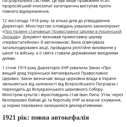
патріархальної системи. Це був лише проміжний етап:
проросійський єпископат категорично виступав проти
повного відокремлення.
12 листопада 1918 року, за кілька днів до утвердження
Директорії, Міністерство ісповідань ухвалило законопроєкт
«
Про правне становище Православної Церкви в Українській
Державі
». Документ визнавав православну церкву
«первостатейною» й автономною. Вона освячувала
загальнодержавні акції, провадила релігійне виховання у
школі та війську, а її свята ставали державними вихідними
днями.
1 січня 1919 року Директорія УНР ухвалила Закон «Про
вищий уряд Української Автокефальної Православної
Церкви». Закон визначав: вища церковна влада в Україні
звільняється від залежності від Всеросійського Патріарха і
переходить до Всеукраїнського церковного Собору.
Міністром культів і віросповідань став Іван Липа. Утім, через
безперервні бойові дії та боротьбу УНР за власне існування,
ці норми переважно залишалися декларативними.
1921 рік: повна автокефалія