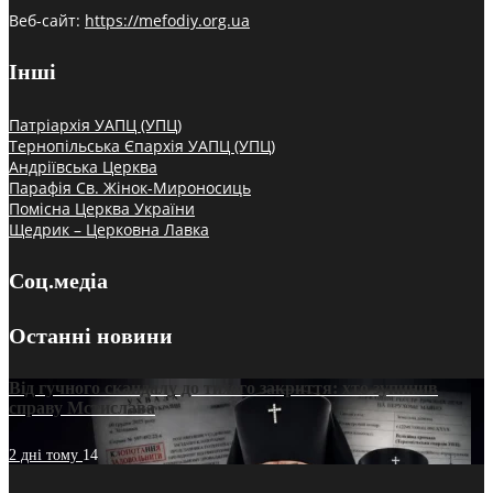
Веб-сайт:
https://mefodiy.org.ua
Інші
Патріархія УАПЦ (УПЦ)
Тернопільська Єпархія УАПЦ (УПЦ)
Андріївська Церква
Парафія Св. Жінок-Мироносиць
Помісна Церква України
Щедрик – Церковна Лавка
Соц.медіа
Останні новини
Від гучного скандалу до тихого закриття: хто зупинив
справу Мстислава
2 дні тому
14