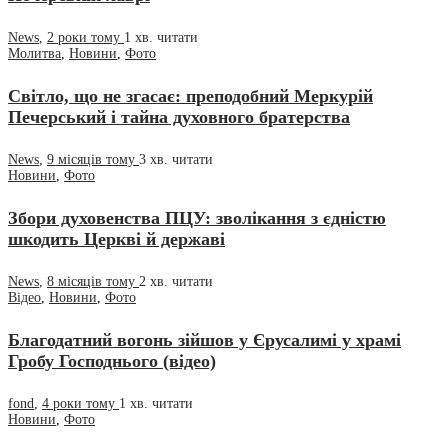
News
,
2 роки тому
1 хв.
читати
Молитва
,
Новини
,
Фото
Світло, що не згасає: преподобний Меркурій
Печерський і тайна духовного братерства
News
,
9 місяців тому
3 хв.
читати
Новини
,
Фото
Збори духовенства ПЦУ: зволікання з єдністю
шкодить Церкві й державі
News
,
8 місяців тому
2 хв.
читати
Відео
,
Новини
,
Фото
Благодатний вогонь зійшов у Єрусалимі у храмі
Гробу Господнього (відео)
fond
,
4 роки тому
1 хв.
читати
Новини
,
Фото