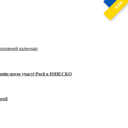
WAR
ерковний календар
тицію щодо участі Росії в ЮНЕСКО
рхії