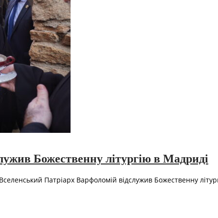
лужив Божественну літургію в Мадриді
 Вселенський Патріарх Варфоломій відслужив Божественну літург