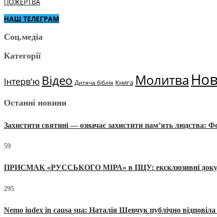
ПОЖЕРТВА
НАШ ТЕЛЕГРАМ
Соц.медіа
Категорії
Но
Молитва
Відео
Інтерв'ю
Книга
Дитяча біблія
Останні новини
Захистити святині — означає захистити пам’ять людства: 
59
ПРИСМАК «РУССЬКОГО МІРА» в ПЦУ: ексклюзивні документи
295
Nemo iudex in causa sua: Наталія Шевчук публічно відповіл