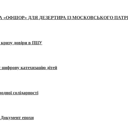
А «ОФШОР» ДЛЯ ДЕЗЕРТИРА ІЗ МОСКОВСЬКОГО ПАТР
 кризу довіри в ПЦУ
 цифрову катехизацію дітей
одної солідарності
я. Документ епохи