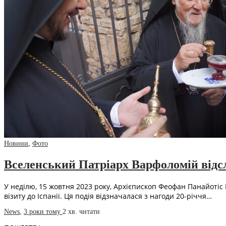
Новини
,
Фото
Вселенський Патріарх Варфоломій відс
У неділю, 15 жовтня 2023 року, Архієпископ Феофан Панайотіс
візиту до Іспанії. Ця подія відзначалася з нагоди 20-річчя…
News
,
3 роки тому
2 хв.
читати