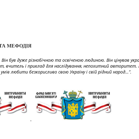
ТА МЕФОДІЯ
Він був дуже різнобічною та освіченою людиною. Він цінував укра
т, вчитель і приклад для наслідування, непохитний авторитет. 
умів любити безкорисливо свою Україну і свій рідний народ…”.