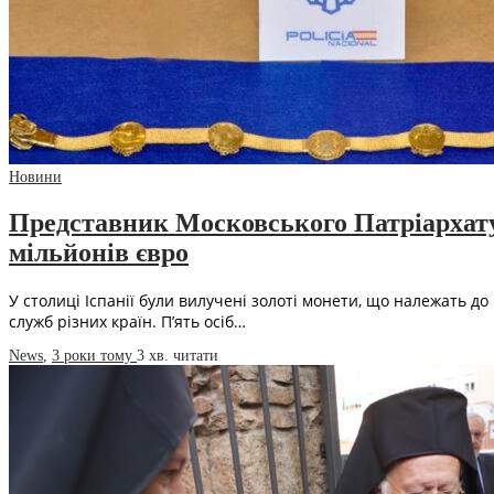
Новини
Представник Московського Патріархату 
мільйонів євро
У столиці Іспанії були вилучені золоті монети, що належать до
служб різних країн. П’ять осіб…
News
,
3 роки тому
3 хв.
читати