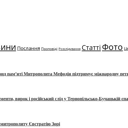
вини
Фото
Статті
Послання
Ц
Проповіді
Розслідування
Фонд пам’яті Митрополита Мефодія підтримує міжнародну пе
, вирок і російський слід у Тернопільсько-Бучацькій єпа
а митрополиту Євстратію Зорі