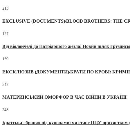
213
EXCLUSIVE (DOCUMENTS)/BLOOD BROTHERS: THE CR
127
Від віолончелі до Патріаршого жезла: Новий шлях Грузинсь
139
ЕКСКЛЮЗИВ (ДОКУМЕНТИ)/БРАТИ ПО КРОВІ: КРИМ
542
МАТЕРИНСЬКИЙ ОМОРФОР В ЧАС ВІЙНИ В УКРАЇНІ
248
Братська «броня» під куполами: чи стане ПЦУ прихистком д