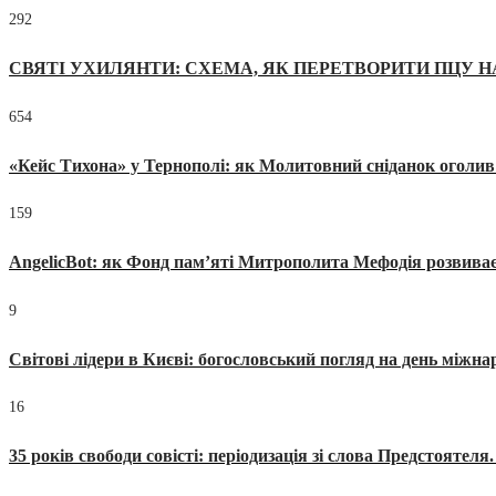
292
СВЯТІ УХИЛЯНТИ: СХЕМА, ЯК ПЕРЕТВОРИТИ ПЦУ Н
654
«Кейс Тихона» у Тернополі: як Молитовний сніданок оголив
159
AngelicBot: як Фонд пам’яті Митрополита Мефодія розвиває
9
Світові лідери в Києві: богословський погляд на день міжнар
16
35 років свободи совісті: періодизація зі слова Предстоятел