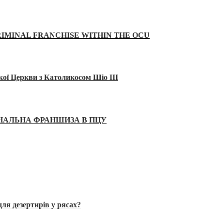
IMINAL FRANCHISE WITHIN THE OCU
кої Церкви з Католикосом Шіо III
ІНАЛЬНА ФРАНШИЗА В ПЦУ
ля дезертирів у рясах?