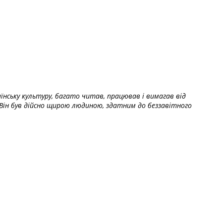
їнську культуру, багато читав, працював і вимагав від
Він був дійсно щирою людиною, здатним до беззавітного