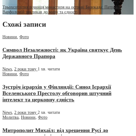
Трьохсотлітня річниця монастиря на острові Бююкада: Патріарх
Варфоломій закликав до миру та єдності
Схожі записи
Новини
,
Фото
Символ Незалежності: як Україна святкує День
Державного Прапора
News
,
2 роки тому
1 хв.
читати
Новини
,
Фото
Зустріч ієрархів у Фінляндії: Синод Ієрархії
Вселенського Престолу обговорив штучний
інтелект та церковну єдність
News
,
2 роки тому
2 хв.
читати
Молитва
,
Новини
,
Фото
Митрополит Михаїл: від хрещення Русі до