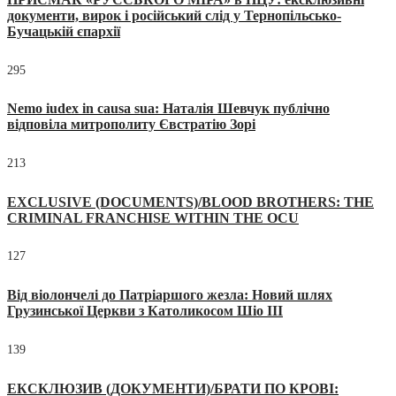
документи, вирок і російський слід у Тернопільсько-
Бучацькій єпархії
295
Nemo iudex in causa sua: Наталія Шевчук публічно
відповіла митрополиту Євстратію Зорі
213
EXCLUSIVE (DOCUMENTS)/BLOOD BROTHERS: THE
CRIMINAL FRANCHISE WITHIN THE OCU
127
Від віолончелі до Патріаршого жезла: Новий шлях
Грузинської Церкви з Католикосом Шіо III
139
ЕКСКЛЮЗИВ (ДОКУМЕНТИ)/БРАТИ ПО КРОВІ: