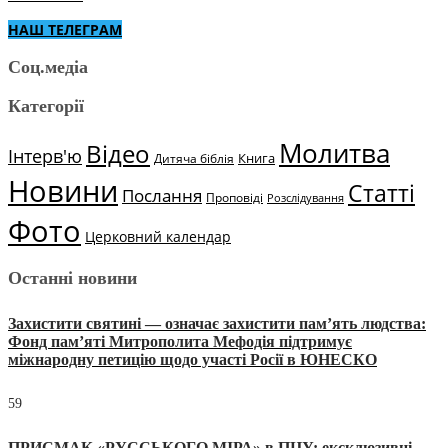
НАШ ТЕЛЕГРАМ
Соц.медіа
Категорії
Молитва
Відео
Інтерв'ю
Книга
Дитяча біблія
Новини
Статті
Послання
Проповіді
Розслідування
Фото
Церковний календар
Останні новини
Захистити святині — означає захистити пам’ять людства:
Фонд пам’яті Митрополита Мефодія підтримує
міжнародну петицію щодо участі Росії в ЮНЕСКО
59
ПРИСМАК «РУССЬКОГО МІРА» в ПЦУ: ексклюзивні