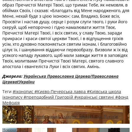
образ Пречистої Матері Твоєї, що тримає Тебе, як немовля, в
обіймах Своїх, i сказав: «Благодать від Мене народженого, для
Мене, нехай буде з цією іконою»: сам, Владико, Боже всіх,
Просвіти i настав душу, серце i розум слуги твого, i руки його
скеруй, щоб непорочно i гідно намалювати життя Твоє,
Пречистої Матері Твоєї, i всіх святих, у славу Твою, заради
прикраси i краси святої церкви Твоєї, i в відпущення гріхів
усім, хто духовно поклоняється святим іконам, i благоговійно
цілує їх, i шанування віддаючи первообразу. Визволи ж їх від
усякого нападу лукавого, щоб мали завжди життя в заповідях
Твоїх, молитвами Пречистої Твоєї Матері, святого славного
апостола i євангеліста Луки i всіх святих. Амінь.
Джерело:
Українська Православна Церква/Православна
ЦеркваtУкраїни
Теги
#іконопис
#Києво-Печерська лавра
#Київська школа
іконопису
#преподобний Григорій
#українські святині
#фонд
Мефодія
Новини
,
Фото
Коломия святкує Преображення Господнє: архієрейська Літургія
зібрала вірян у Соборі
Новини
,
Фото