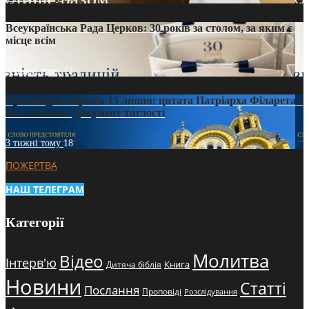
Всеукраїнська Рада Церков: 30 років за столом, за яким є
місце всім
3 тижні тому
12
Проповідь Епіфанія 15 липня: цитата Патріарха Філарета з
його амвона. Документ тяглості
3 тижні тому
18
ПОЖЕРТВА
НАШ ТЕЛЕГРАМ
Категорії
Молитва
Відео
Інтерв'ю
Книга
Дитяча біблія
Новини
Статті
Послання
Проповіді
Розслідування