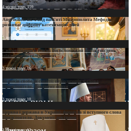
4 місяці тому
159
AngelicBot: як Фонд пам’яті Митрополита Мефодія
розвиває цифрову катехизацію дітей
5 днів тому
9
Світові лідери в Києві: богословський погляд на день
міжнародної солідарності
3 тижні тому
16
35 років свободи совісті: періодизація зі слова
Предстоятеля. Документ епохи
3 тижні тому
10
Церква і держава в Україні: формула зі вступного слова
Предстоятеля. Документ доктрини
3 тижні тому
13