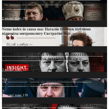
документи, вирок і російський слід у Тернопільсько-
Бучацькій єпархії
2 місяці тому
295
Nemo iudex in causa sua: Наталія Шевчук публічно
відповіла митрополиту Євстратію Зорі
3 місяці тому
213
EXCLUSIVE (DOCUMENTS)/BLOOD BROTHERS: THE
CRIMINAL FRANCHISE WITHIN THE OCU
3 місяці тому
127
Від віолончелі до Патріаршого жезла: Новий шлях
Грузинської Церкви з Католикосом Шіо III
3 місяці тому
139
ЕКСКЛЮЗИВ (ДОКУМЕНТИ)/БРАТИ ПО КРОВІ: