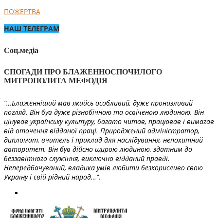
ПОЖЕРТВА
НАШ ТЕЛЕГРАМ
Соц.медіа
СПОГАДИ ПРО БЛАЖЕННОСПОЧИЛОГО
МИТРОПОЛИТА МЕФОДІЯ
“…Блаженніший мав якийсь особливий, дуже пронизливий
погляд. Він був дуже різнобічною та освіченою людиною. Він
цінував українську культуру, багато читав, працював і вимагав
від оточення відданої праці. Природжений адміністратор,
дипломат, вчитель і приклад для наслідування, непохитний
авторитет. Він був дійсно щирою людиною, здатним до
беззавітного служіння, виключно відданий правді.
Непередбачуваний, владика умів любити безкорисливо свою
Україну і свій рідний народ…”.