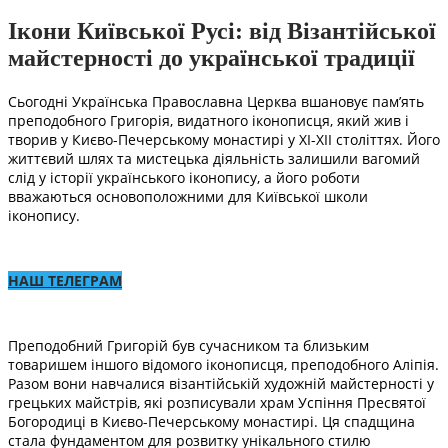
Ікони Київської Русі: від Візантійської
майстерності до української традиції
Сьогодні Українська Православна Церква вшановує пам’ять
преподобного Григорія, видатного іконописця, який жив і
творив у Києво-Печерському монастирі у ХІ-ХІІ століттях. Його
життєвий шлях та мистецька діяльність залишили вагомий
слід у історії українського іконопису, а його роботи
вважаються основоположними для Київської школи
іконопису.
НАШ ТЕЛЕГРАМ
Преподобний Григорій був сучасником та близьким
товаришем іншого відомого іконописця, преподобного Аліпія.
Разом вони навчалися візантійській художній майстерності у
грецьких майстрів, які розписували храм Успіння Пресвятої
Богородиці в Києво-Печерському монастирі. Ця спадщина
стала фундаментом для розвитку унікального стилю