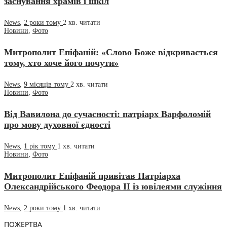
заснування храмів і шкіл
News
,
2 роки тому
2 хв.
читати
Новини
,
Фото
Митрополит Епіфаній: «Слово Боже відкривається
тому, хто хоче його почути»
News
,
9 місяців тому
2 хв.
читати
Новини
,
Фото
Від Вавилона до сучасності: патріарх Варфоломій
про мову духовної єдності
News
,
1 рік тому
1 хв.
читати
Новини
,
Фото
Митрополит Епіфаній привітав Патріарха
Олександрійського Феодора II із ювілеями служіння
News
,
2 роки тому
1 хв.
читати
ПОЖЕРТВА