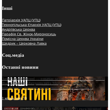
Інші
Патріархія УАПЦ (УПЦ)
Тернопільська Єпархія УАПЦ (УПЦ)
Андріївська Церква
Парафія Св. Жінок-Мироносиць
Помісна Церква України
Щедрик – Церковна Лавка
Соц.медіа
Останні новини
Захистити святині — означає захистити пам’ять людства:
Фонд пам’яті Митрополита Мефодія підтримує
міжнародну петицію щодо участі Росії в ЮНЕСКО
1 місяць тому
59
ПРИСМАК «РУССЬКОГО МІРА» в ПЦУ: ексклюзивні