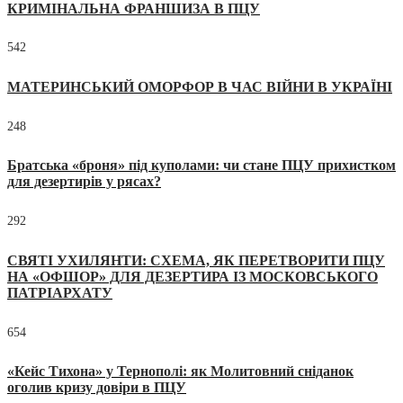
КРИМІНАЛЬНА ФРАНШИЗА В ПЦУ
542
МАТЕРИНСЬКИЙ ОМОРФОР В ЧАС ВІЙНИ В УКРАЇНІ
248
Братська «броня» під куполами: чи стане ПЦУ прихистком
для дезертирів у рясах?
292
СВЯТІ УХИЛЯНТИ: СХЕМА, ЯК ПЕРЕТВОРИТИ ПЦУ
НА «ОФШОР» ДЛЯ ДЕЗЕРТИРА ІЗ МОСКОВСЬКОГО
ПАТРІАРХАТУ
654
«Кейс Тихона» у Тернополі: як Молитовний сніданок
оголив кризу довіри в ПЦУ