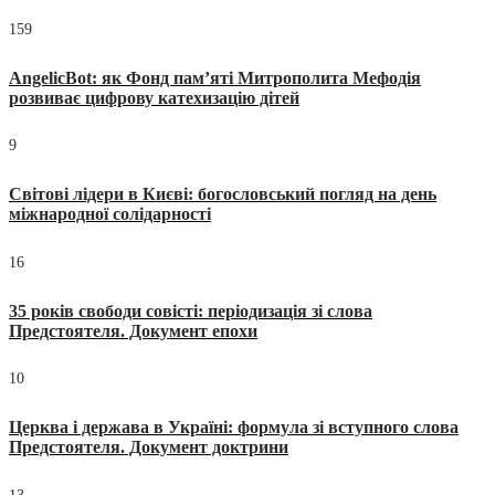
159
AngelicBot: як Фонд пам’яті Митрополита Мефодія
розвиває цифрову катехизацію дітей
9
Світові лідери в Києві: богословський погляд на день
міжнародної солідарності
16
35 років свободи совісті: періодизація зі слова
Предстоятеля. Документ епохи
10
Церква і держава в Україні: формула зі вступного слова
Предстоятеля. Документ доктрини