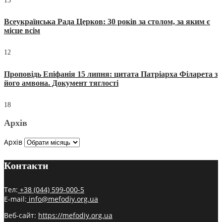
13
Всеукраїнська Рада Церков: 30 років за столом, за яким є
місце всім
12
Проповідь Епіфанія 15 липня: цитата Патріарха Філарета з
його амвона. Документ тяглості
18
Архів
Архів
Контакти
Тел:
+38 (044) 599-000-5
E-mail:
info@mefodiy.org.ua
Веб-сайт:
https://mefodiy.org.ua