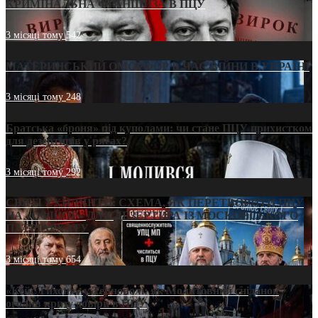
КРИМІНАЛЬНА ФРАНШИЗА В ПЦУ
3 місяці тому
542
МАТЕРИНСЬКИЙ ОМОРФОР В ЧАС ВІЙНИ В УКРАЇНІ
3 місяці тому
248
Братська «броня» під куполами: чи стане ПЦУ прихистком
для дезертирів у рясах?
3 місяці тому
292
СВЯТІ УХИЛЯНТИ: СХЕМА, ЯК ПЕРЕТВОРИТИ ПЦУ
НА «ОФШОР» ДЛЯ ДЕЗЕРТИРА ІЗ МОСКОВСЬКОГО
ПАТРІАРХАТУ
3 місяці тому
654
«Кейс Тихона» у Тернополі: як Молитовний сніданок
оголив кризу довіри в ПЦУ