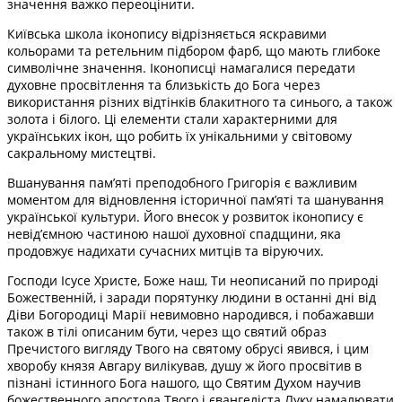
значення важко переоцінити.
Київська школа іконопису відрізняється яскравими
кольорами та ретельним підбором фарб, що мають глибоке
символічне значення. Іконописці намагалися передати
духовне просвітлення та близькість до Бога через
використання різних відтінків блакитного та синього, а також
золота і білого. Ці елементи стали характерними для
українських ікон, що робить їх унікальними у світовому
сакральному мистецтві.
Вшанування пам’яті преподобного Григорія є важливим
моментом для відновлення історичної пам’яті та шанування
української культури. Його внесок у розвиток іконопису є
невід’ємною частиною нашої духовної спадщини, яка
продовжує надихати сучасних митців та віруючих.
Господи Ісусе Христе, Боже наш, Ти неописаний по природі
Божественній, i заради порятунку людини в останні дні від
Діви Богородиці Марії невимовно народився, i побажавши
також в тілі описаним бути, через що святий образ
Пречистого вигляду Твого на святому обрусі явився, i цим
хворобу князя Авгару вилікував, душу ж його просвітив в
пізнані істинного Бога нашого, що Святим Духом научив
божественного апостола Твого i євангеліста Луку намалювати