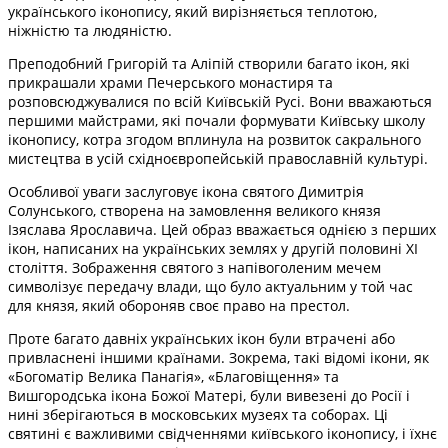
українського іконопису, який вирізняється теплотою,
ніжністю та людяністю.
Преподобний Григорій та Аліпій створили багато ікон, які
прикрашали храми Печерського монастиря та
розповсюджувалися по всій Київській Русі. Вони вважаються
першими майстрами, які почали формувати Київську школу
іконопису, котра згодом вплинула на розвиток сакрального
мистецтва в усій східноєвропейській православній культурі.
Особливої уваги заслуговує ікона святого Димитрія
Солунського, створена на замовлення великого князя
Ізяслава Ярославича. Цей образ вважається однією з перших
ікон, написаних на українських землях у другій половині ХІ
століття. Зображення святого з напівоголеним мечем
символізує передачу влади, що було актуальним у той час
для князя, який обороняв своє право на престол.
Проте багато давніх українських ікон були втрачені або
привласнені іншими країнами. Зокрема, такі відомі ікони, як
«Богоматір Велика Панагія», «Благовіщення» та
Вишгородська ікона Божої Матері, були вивезені до Росії і
нині зберігаються в московських музеях та соборах. Ці
святині є важливими свідченнями київського іконопису, і їхнє