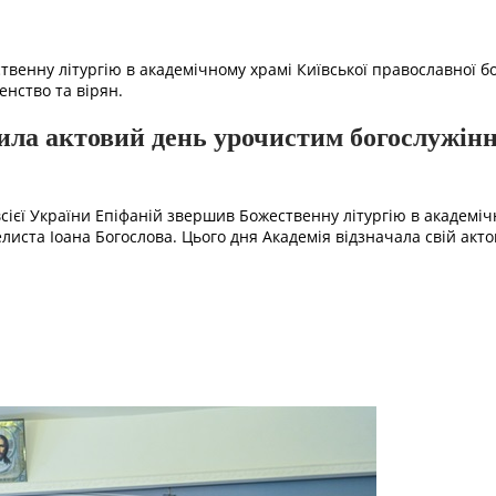
нну літургію в академічному храмі Київської православної бог
енство та вірян.
ила актовий день урочистим богослужін
ієї України Епіфаній звершив Божественну літургію в академіч
елиста Іоана Богослова. Цього дня Академія відзначала свій акто