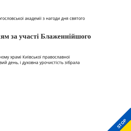
ословської академії з нагоди дня святого
ням за участі Блаженнійшого
ному храмі Київської православної
вий день, і духовна урочистість зібрала
STOP