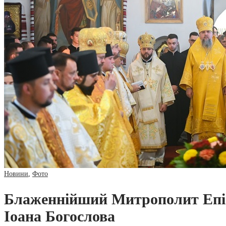
Новини
,
Фото
Блаженнійший Митрополит Епіфа
Іоана Богослова