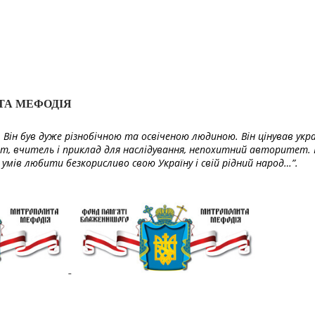
ТА МЕФОДІЯ
Він був дуже різнобічною та освіченою людиною. Він цінував укра
т, вчитель і приклад для наслідування, непохитний авторитет. 
умів любити безкорисливо свою Україну і свій рідний народ…”.