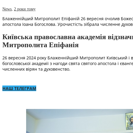
News
,
2 роки тому
Блаженнійший Митрополит Епіфаній 26 вересня очолив Божестве
апостола Іоана Богослова. Урочистість зібрала численне духов
Київська православна академія відзнач
Митрополита Епіфанія
26 вересня 2024 року Блаженнійший Митрополит Київський і вс
богословської академії з нагоди свята святого апостола і єванг
численних вірян та духовенство.
НАШ ТЕЛЕГРАМ