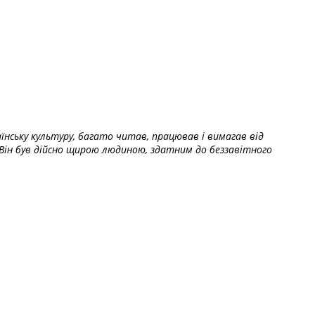
їнську культуру, багато читав, працював і вимагав від
Він був дійсно щирою людиною, здатним до беззавітного