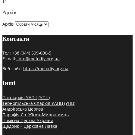
14
Архів
Архів
Контакти
Тел:
+38 (044) 599-000-5
E-mail:
info@mefodiy.org.ua
Веб-сайт:
https://mefodiy.org.ua
Інші
Патріархія УАПЦ (УПЦ)
Тернопільська Єпархія УАПЦ (УПЦ)
Андріївська Церква
Парафія Св. Жінок-Мироносиць
Помісна Церква України
Щедрик – Церковна Лавка