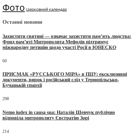
Фото
Церковний календар
Останні новини
Захистити святині — означає захистити пам’ять людства:
Фонд пам’яті Митрополита Мефодія підтримує
міжнародну петицію щодо участі Росії в ЮНЕСКО
60
ПРИСМАК «РУССЬКОГО МІРА» в ПЦУ: ексклюзивні
документи, вирок і російський слід у Тернопільсько-
Бучацькій єпархії
298
Nemo iudex in causa sua: Наталія Шевчук публічно
відповіла митрополиту Євстратію Зорі
214