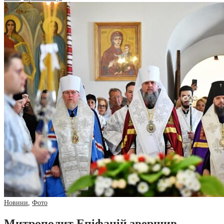
Новини
,
Фото
Митрополит Епіфаній звершив