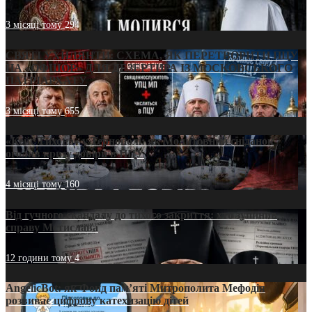
3 місяці тому
294
СВЯТІ УХИЛЯНТИ: СХЕМА, ЯК ПЕРЕТВОРИТИ ПЦУ
НА «ОФШОР» ДЛЯ ДЕЗЕРТИРА ІЗ МОСКОВСЬКОГО
ПАТРІАРХАТУ
3 місяці тому
655
«Кейс Тихона» у Тернополі: як Молитовний сніданок
оголив кризу довіри в ПЦУ
4 місяці тому
160
Від гучного скандалу до тихого закриття: хто зупинив
справу Мстислава
12 години тому
4
AngelicBot: як Фонд пам’яті Митрополита Мефодія
розвиває цифрову катехизацію дітей