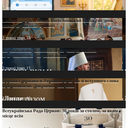
7 днів тому
12
Світові лідери в Києві: богословський погляд на день
міжнародної солідарності
3 тижні тому
19
35 років свободи совісті: періодизація зі слова
Предстоятеля. Документ епохи
3 тижні тому
13
Церква і держава в Україні: формула зі вступного слова
Предстоятеля. Документ доктрини
3 тижні тому
16
Всеукраїнська Рада Церков: 30 років за столом, за яким є
місце всім