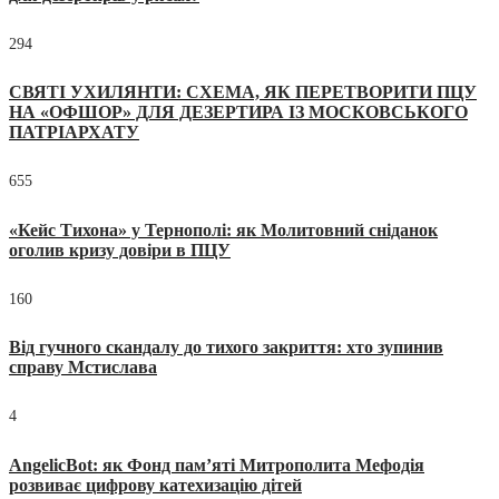
294
СВЯТІ УХИЛЯНТИ: СХЕМА, ЯК ПЕРЕТВОРИТИ ПЦУ
НА «ОФШОР» ДЛЯ ДЕЗЕРТИРА ІЗ МОСКОВСЬКОГО
ПАТРІАРХАТУ
655
«Кейс Тихона» у Тернополі: як Молитовний сніданок
оголив кризу довіри в ПЦУ
160
Від гучного скандалу до тихого закриття: хто зупинив
справу Мстислава
4
AngelicBot: як Фонд пам’яті Митрополита Мефодія
розвиває цифрову катехизацію дітей