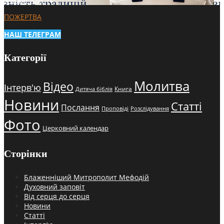
3 тижні тому
14
ПОЖЕРТВА
НАШ ТЕЛЕГРАМ
Категорії
Молитва
Відео
Інтерв'ю
Книга
Дитяча біблія
Новини
Статті
Послання
Проповіді
Розслідування
Фото
Церковний календар
Сторінки
Блаженніший Митрополит Мефодій
Духовний заповіт
Від серця до серця
Новини
Статті