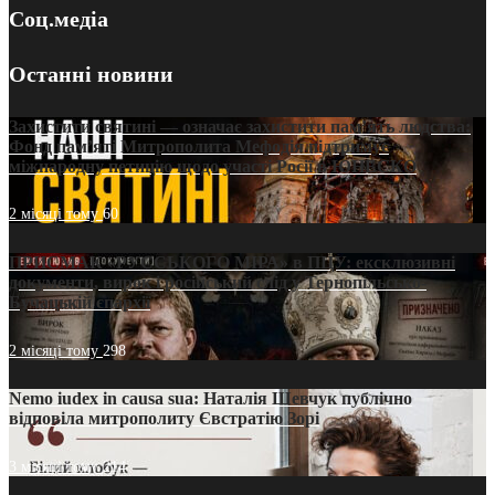
Соц.медіа
Останні новини
Захистити святині — означає захистити пам’ять людства:
Фонд пам’яті Митрополита Мефодія підтримує
міжнародну петицію щодо участі Росії в ЮНЕСКО
2 місяці тому
60
ПРИСМАК «РУССЬКОГО МІРА» в ПЦУ: ексклюзивні
документи, вирок і російський слід у Тернопільсько-
Бучацькій єпархії
2 місяці тому
298
Nemo iudex in causa sua: Наталія Шевчук публічно
відповіла митрополиту Євстратію Зорі
3 місяці тому
214