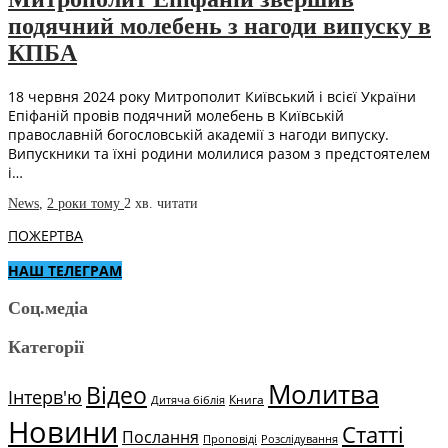
подячний молебень з нагоди випуску в
КПБА
18 червня 2024 року Митрополит Київський і всієї України
Епіфаній провів подячний молебень в Київській
православній богословській академії з нагоди випуску.
Випускники та їхні родини молилися разом з предстоятелем
і…
News
,
2 роки тому
2 хв.
читати
ПОЖЕРТВА
НАШ ТЕЛЕГРАМ
Соц.медіа
Категорії
Молитва
Відео
Інтерв'ю
Книга
Дитяча біблія
Новини
Статті
Послання
Проповіді
Розслідування