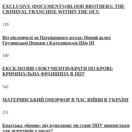
EXCLUSIVE (DOCUMENTS)/BLOOD BROTHERS: THE
CRIMINAL FRANCHISE WITHIN THE OCU
129
Від віолончелі до Патріаршого жезла: Новий шлях
Грузинської Церкви з Католикосом Шіо III
140
ЕКСКЛЮЗИВ (ДОКУМЕНТИ)/БРАТИ ПО КРОВІ:
КРИМІНАЛЬНА ФРАНШИЗА В ПЦУ
542
МАТЕРИНСЬКИЙ ОМОРФОР В ЧАС ВІЙНИ В УКРАЇНІ
251
Братська «броня» під куполами: чи стане ПЦУ прихистком
для дезертирів у рясах?