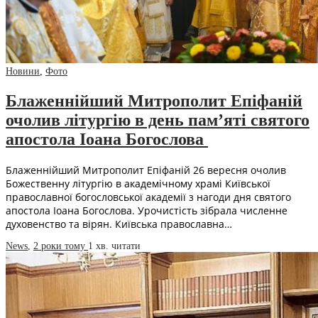
Новини
,
Фото
Блаженнійший Митрополит Епіфаній
очолив літургію в день пам’яті святого
апостола Іоана Богослова
Блаженнійший Митрополит Епіфаній 26 вересня очолив
Божественну літургію в академічному храмі Київської
православної богословської академії з нагоди дня святого
апостола Іоана Богослова. Урочистість зібрала численне
духовенство та вірян. Київська православна…
News
,
2 роки тому
1 хв.
читати