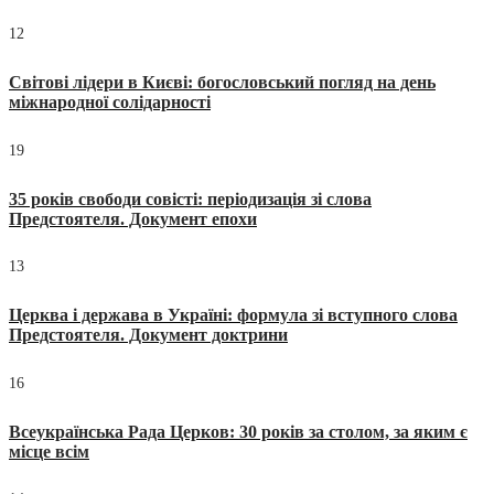
12
Світові лідери в Києві: богословський погляд на день
міжнародної солідарності
19
35 років свободи совісті: періодизація зі слова
Предстоятеля. Документ епохи
13
Церква і держава в Україні: формула зі вступного слова
Предстоятеля. Документ доктрини
16
Всеукраїнська Рада Церков: 30 років за столом, за яким є
місце всім