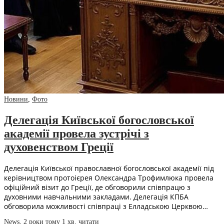
Новини
,
Фото
Делегація Київської богословської
академії провела зустрічі з
духовенством Греції
Делегація Київської православної богословської академії під
керівництвом протоієрея Олександра Трофимлюка провела
офіційний візит до Греції, де обговорили співпрацю з
духовними навчальними закладами. Делегація КПБА
обговорила можливості співпраці з Елладською Церквою…
News
,
2 роки тому
1 хв.
читати