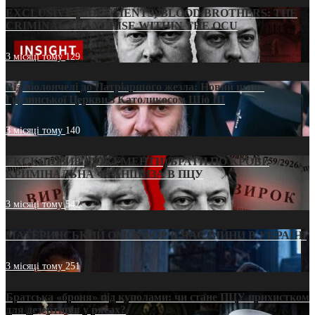
EXCLUSIVE (DOCUMENTS)/BLOOD BROTHERS: THE
CRIMINAL FRANCHISE WITHIN THE OCU
3 місяці тому
129
Від віолончелі до Патріаршого жезла: Новий шлях
Грузинської Церкви з Католикосом Шіо III
3 місяці тому
140
ЕКСКЛЮЗИВ (ДОКУМЕНТИ)/БРАТИ ПО КРОВІ:
КРИМІНАЛЬНА ФРАНШИЗА В ПЦУ
3 місяці тому
542
МАТЕРИНСЬКИЙ ОМОРФОР В ЧАС ВІЙНИ В УКРАЇНІ
3 місяці тому
251
Братська «броня» під куполами: чи стане ПЦУ прихистком
для дезертирів у рясах?