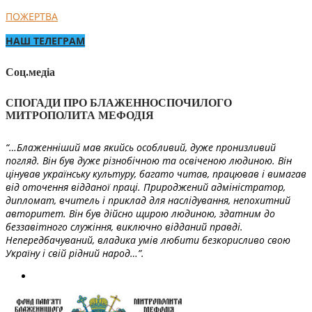
ПОЖЕРТВА
НАШ ТЕЛЕГРАМ
Соц.медіа
СПОГАДИ ПРО БЛАЖЕННОСПОЧИЛОГО
МИТРОПОЛИТА МЕФОДІЯ
“…Блаженніший мав якийсь особливий, дуже пронизливий
погляд. Він був дуже різнобічною та освіченою людиною. Він
цінував українську культуру, багато читав, працював і вимагав
від оточення відданої праці. Природжений адміністратор,
дипломат, вчитель і приклад для наслідування, непохитний
авторитет. Він був дійсно щирою людиною, здатним до
беззавітного служіння, виключно відданий правді.
Непередбачуваний, владика умів любити безкорисливо свою
Україну і свій рідний народ…”.