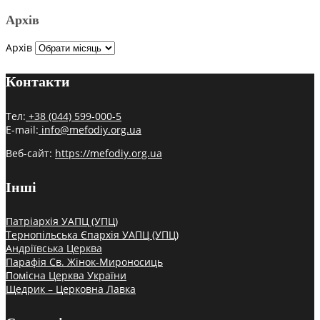
Архів
Архів
Контакти
Тел:
+38 (044) 599-000-5
E-mail:
info@mefodiy.org.ua
Веб-сайт:
https://mefodiy.org.ua
Інші
Патріархія УАПЦ (УПЦ)
Тернопільська Єпархія УАПЦ (УПЦ)
Андріївська Церква
Парафія Св. Жінок-Мироносиць
Помісна Церква України
Щедрик – Церковна Лавка