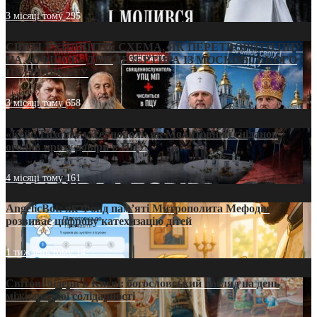
3 місяці тому
295
СВЯТІ УХИЛЯНТИ: СХЕМА, ЯК ПЕРЕТВОРИТИ ПЦУ
НА «ОФШОР» ДЛЯ ДЕЗЕРТИРА ІЗ МОСКОВСЬКОГО
ПАТРІАРХАТУ
3 місяці тому
658
«Кейс Тихона» у Тернополі: як Молитовний сніданок
оголив кризу довіри в ПЦУ
4 місяці тому
161
AngelicBot: як Фонд пам’яті Митрополита Мефодія
розвиває цифрову катехизацію дітей
1 тиждень тому
14
Світові лідери в Києві: богословський погляд на день
міжнародної солідарності