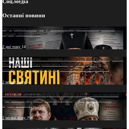
Соц.медіа
Останні новини
Від гучного скандалу до тихого закриття: хто зупинив
справу Мстислава
2 дні тому
14
Захистити святині — означає захистити пам’ять людства:
Фонд пам’яті Митрополита Мефодія підтримує
міжнародну петицію щодо участі Росії в ЮНЕСКО
2 місяці тому
61
ПРИСМАК «РУССЬКОГО МІРА» в ПЦУ: ексклюзивні
документи, вирок і російський слід у Тернопільсько-
Бучацькій єпархії
2 місяці тому
298