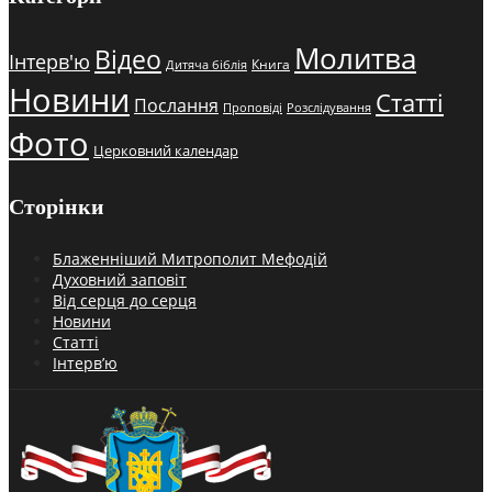
Молитва
Відео
Інтерв'ю
Книга
Дитяча біблія
Новини
Статті
Послання
Проповіді
Розслідування
Фото
Церковний календар
Сторінки
Блаженніший Митрополит Мефодій
Духовний заповіт
Від серця до серця
Новини
Статті
Інтерв’ю