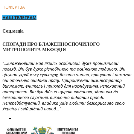
ПОЖЕРТВА
НАШ ТЕЛЕГРАМ
Соц.медіа
СПОГАДИ ПРО БЛАЖЕННОСПОЧИЛОГО
МИТРОПОЛИТА МЕФОДІЯ
“…Блаженніший мав якийсь особливий, дуже пронизливий
погляд. Він був дуже різнобічною та освіченою людиною. Він
цінував українську культуру, багато читав, працював і вимагав
від оточення відданої праці. Природжений адміністратор,
дипломат, вчитель і приклад для наслідування, непохитний
авторитет. Він був дійсно щирою людиною, здатним до
беззавітного служіння, виключно відданий правді.
Непередбачуваний, владика умів любити безкорисливо свою
Україну і свій рідний народ…”.