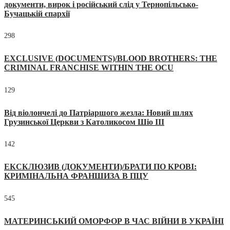
документи, вирок і російський слід у Тернопільсько-
Бучацькій єпархії
298
EXCLUSIVE (DOCUMENTS)/BLOOD BROTHERS: THE
CRIMINAL FRANCHISE WITHIN THE OCU
129
Від віолончелі до Патріаршого жезла: Новий шлях
Грузинської Церкви з Католикосом Шіо III
142
ЕКСКЛЮЗИВ (ДОКУМЕНТИ)/БРАТИ ПО КРОВІ:
КРИМІНАЛЬНА ФРАНШИЗА В ПЦУ
545
МАТЕРИНСЬКИЙ ОМОРФОР В ЧАС ВІЙНИ В УКРАЇНІ