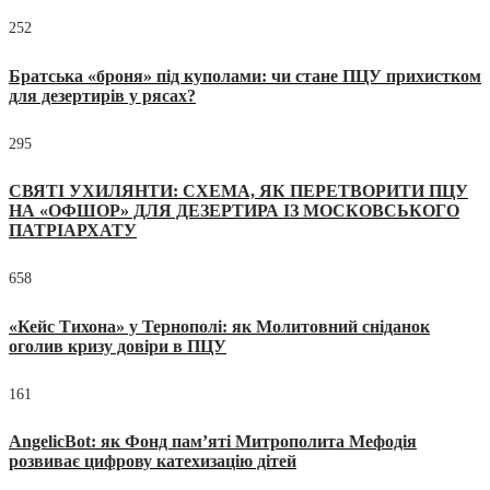
252
Братська «броня» під куполами: чи стане ПЦУ прихистком
для дезертирів у рясах?
295
СВЯТІ УХИЛЯНТИ: СХЕМА, ЯК ПЕРЕТВОРИТИ ПЦУ
НА «ОФШОР» ДЛЯ ДЕЗЕРТИРА ІЗ МОСКОВСЬКОГО
ПАТРІАРХАТУ
658
«Кейс Тихона» у Тернополі: як Молитовний сніданок
оголив кризу довіри в ПЦУ
161
AngelicBot: як Фонд пам’яті Митрополита Мефодія
розвиває цифрову катехизацію дітей