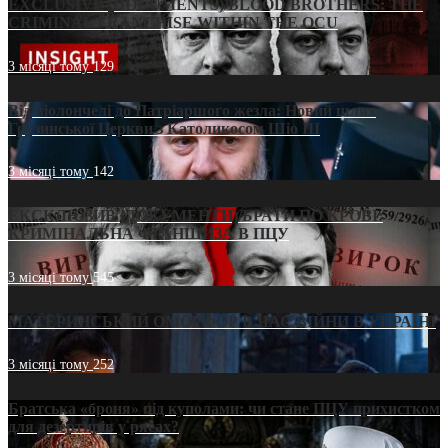
EXCLUSIVE (DOCUMENTS)/BLOOD BROTHERS: THE
CRIMINAL FRANCHISE WITHIN THE OCU
3 місяці тому
129
Від віолончелі до Патріаршого жезла: Новий шлях
Грузинської Церкви з Католикосом Шіо III
3 місяці тому
142
ЕКСКЛЮЗИВ (ДОКУМЕНТИ)/БРАТИ ПО КРОВІ:
КРИМІНАЛЬНА ФРАНШИЗА В ПЦУ
3 місяці тому
545
МАТЕРИНСЬКИЙ ОМОРФОР В ЧАС ВІЙНИ В УКРАЇНІ
3 місяці тому
252
Братська «броня» під куполами: чи стане ПЦУ прихистком
для дезертирів у рясах?