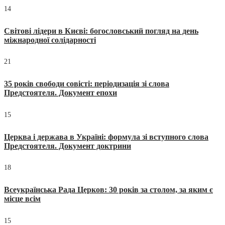
14
Світові лідери в Києві: богословський погляд на день
міжнародної солідарності
21
35 років свободи совісті: періодизація зі слова
Предстоятеля. Документ епохи
15
Церква і держава в Україні: формула зі вступного слова
Предстоятеля. Документ доктрини
18
Всеукраїнська Рада Церков: 30 років за столом, за яким є
місце всім
15