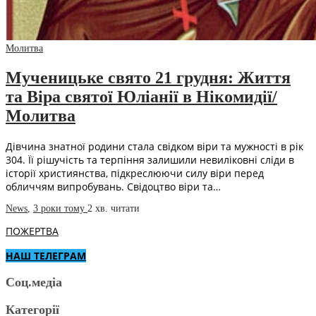
Молитва
Мученицьке свято 21 грудня: Життя
та Віра святої Юліанії в Нікомидії/
Молитва
Дівчина знатної родини стала свідком віри та мужності в рік
304. Її рішучість та терпіння залишили невиліковні сліди в
історії християнства, підкреслюючи силу віри перед
обличчям випробувань. Свідоцтво віри та…
News
,
3 роки тому
2 хв.
читати
ПОЖЕРТВА
НАШ ТЕЛЕГРАМ
Соц.медіа
Категорії