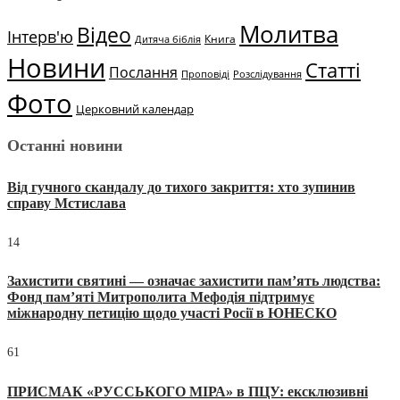
Молитва
Відео
Інтерв'ю
Книга
Дитяча біблія
Новини
Статті
Послання
Проповіді
Розслідування
Фото
Церковний календар
Останні новини
Від гучного скандалу до тихого закриття: хто зупинив
справу Мстислава
14
Захистити святині — означає захистити пам’ять людства:
Фонд пам’яті Митрополита Мефодія підтримує
міжнародну петицію щодо участі Росії в ЮНЕСКО
61
ПРИСМАК «РУССЬКОГО МІРА» в ПЦУ: ексклюзивні