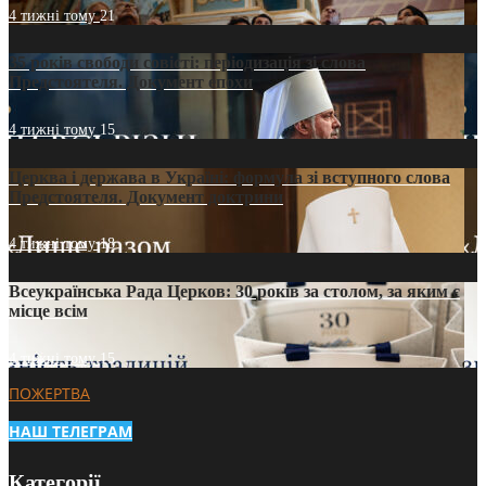
4 тижні тому
21
35 років свободи совісті: періодизація зі слова
Предстоятеля. Документ епохи
4 тижні тому
15
Церква і держава в Україні: формула зі вступного слова
Предстоятеля. Документ доктрини
4 тижні тому
18
Всеукраїнська Рада Церков: 30 років за столом, за яким є
місце всім
4 тижні тому
15
ПОЖЕРТВА
НАШ ТЕЛЕГРАМ
Категорії