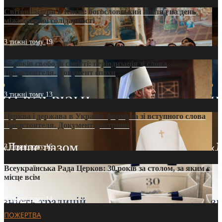
Світові лідери в Києві: богословський погляд на день
міжнародної солідарності
3 тижні тому
19
35 років свободи совісті: періодизація зі слова
Предстоятеля. Документ епохи
3 тижні тому
13
Церква і держава в Україні: формула зі вступного слова
Предстоятеля. Документ доктрини
3 тижні тому
16
Всеукраїнська Рада Церков: 30 років за столом, за яким є
місце всім
3 тижні тому
14
ПОЖЕРТВА