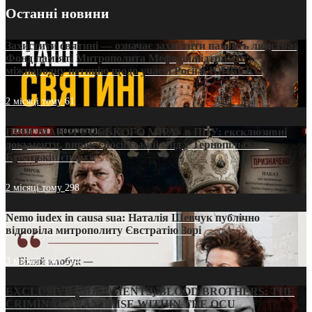
Останні новини
Захистити святині — означає захистити пам’ять людства:
Фонд пам’яті Митрополита Мефодія підтримує
міжнародну петицію щодо участі Росії в ЮНЕСКО
2 місяці тому
61
ПРИСМАК «РУССЬКОГО МІРА» в ПЦУ: ексклюзивні
документи, вирок і російський слід у Тернопільсько-
Бучацькій єпархії
2 місяці тому
298
Nemo iudex in causa sua: Наталія Шевчук публічно
відповіла митрополиту Євстратію Зорі
3 місяці тому
214
EXCLUSIVE (DOCUMENTS)/BLOOD BROTHERS: THE
CRIMINAL FRANCHISE WITHIN THE OCU