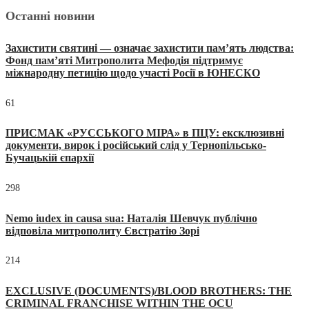
Останні новини
Захистити святині — означає захистити пам’ять людства:
Фонд пам’яті Митрополита Мефодія підтримує
міжнародну петицію щодо участі Росії в ЮНЕСКО
61
ПРИСМАК «РУССЬКОГО МІРА» в ПЦУ: ексклюзивні
документи, вирок і російський слід у Тернопільсько-
Бучацькій єпархії
298
Nemo iudex in causa sua: Наталія Шевчук публічно
відповіла митрополиту Євстратію Зорі
214
EXCLUSIVE (DOCUMENTS)/BLOOD BROTHERS: THE
CRIMINAL FRANCHISE WITHIN THE OCU