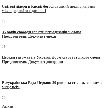
Світові лідери в Києві: богословський погляд на день
міжнародної солідарності
19
35 років свободи совісті: періодизація зі слова
Предстоятеля. Документ епохи
13
Церква і держава в Україні: формула зі вступного слова
Предстоятеля. Документ доктрини
16
Всеукраїнська Рада Церков: 30 років за столом, за яким є
місце всім
14
Архів