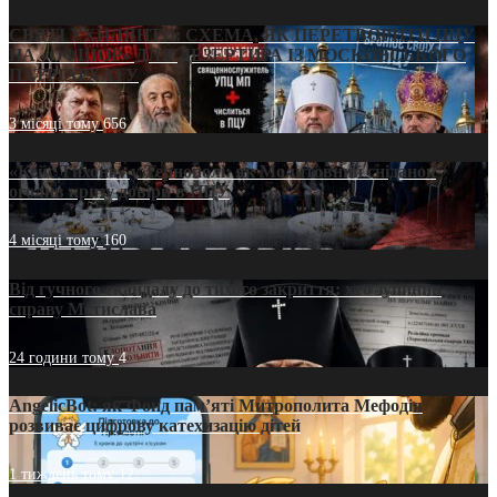
СВЯТІ УХИЛЯНТИ: СХЕМА, ЯК ПЕРЕТВОРИТИ ПЦУ
НА «ОФШОР» ДЛЯ ДЕЗЕРТИРА ІЗ МОСКОВСЬКОГО
ПАТРІАРХАТУ
3 місяці тому
656
«Кейс Тихона» у Тернополі: як Молитовний сніданок
оголив кризу довіри в ПЦУ
4 місяці тому
160
Від гучного скандалу до тихого закриття: хто зупинив
справу Мстислава
24 години тому
4
AngelicBot: як Фонд пам’яті Митрополита Мефодія
розвиває цифрову катехизацію дітей
1 тиждень тому
12