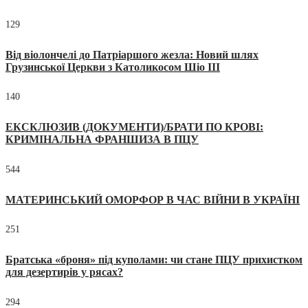
129
Від віолончелі до Патріаршого жезла: Новий шлях
Грузинської Церкви з Католикосом Шіо III
140
ЕКСКЛЮЗИВ (ДОКУМЕНТИ)/БРАТИ ПО КРОВІ:
КРИМІНАЛЬНА ФРАНШИЗА В ПЦУ
544
МАТЕРИНСЬКИЙ ОМОРФОР В ЧАС ВІЙНИ В УКРАЇНІ
251
Братська «броня» під куполами: чи стане ПЦУ прихистком
для дезертирів у рясах?
294