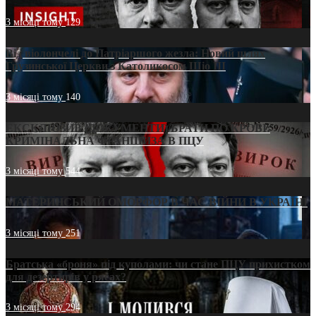
3 місяці тому
129
Від віолончелі до Патріаршого жезла: Новий шлях
Грузинської Церкви з Католикосом Шіо III
3 місяці тому
140
ЕКСКЛЮЗИВ (ДОКУМЕНТИ)/БРАТИ ПО КРОВІ:
КРИМІНАЛЬНА ФРАНШИЗА В ПЦУ
3 місяці тому
544
МАТЕРИНСЬКИЙ ОМОРФОР В ЧАС ВІЙНИ В УКРАЇНІ
3 місяці тому
251
Братська «броня» під куполами: чи стане ПЦУ прихистком
для дезертирів у рясах?
3 місяці тому
294