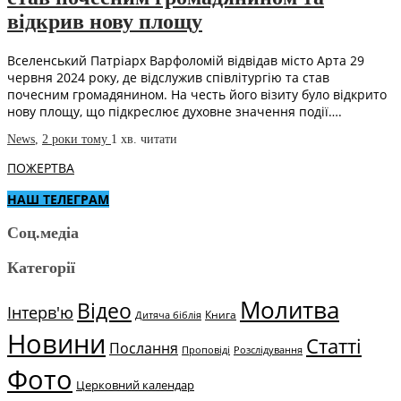
відкрив нову площу
Вселенський Патріарх Варфоломій відвідав місто Арта 29
червня 2024 року, де відслужив співлітургію та став
почесним громадянином. На честь його візиту було відкрито
нову площу, що підкреслює духовне значення події….
News
,
2 роки тому
1 хв.
читати
ПОЖЕРТВА
НАШ ТЕЛЕГРАМ
Соц.медіа
Категорії
Молитва
Відео
Інтерв'ю
Книга
Дитяча біблія
Новини
Статті
Послання
Проповіді
Розслідування
Фото
Церковний календар