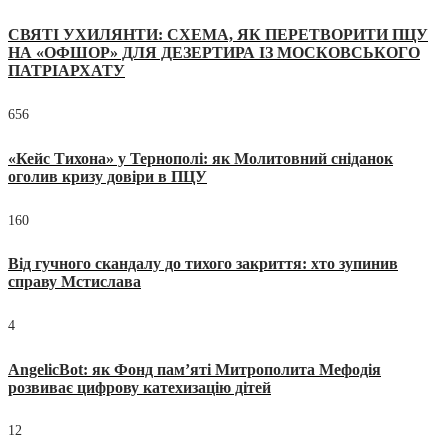
СВЯТІ УХИЛЯНТИ: СХЕМА, ЯК ПЕРЕТВОРИТИ ПЦУ
НА «ОФШОР» ДЛЯ ДЕЗЕРТИРА ІЗ МОСКОВСЬКОГО
ПАТРІАРХАТУ
656
«Кейс Тихона» у Тернополі: як Молитовний сніданок
оголив кризу довіри в ПЦУ
160
Від гучного скандалу до тихого закриття: хто зупинив
справу Мстислава
4
AngelicBot: як Фонд пам’яті Митрополита Мефодія
розвиває цифрову катехизацію дітей
12