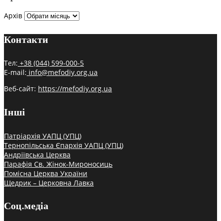
Архів
Контакти
Тел:
+38 (044) 599-000-5
E-mail:
info@mefodiy.org.ua
Веб-сайт:
https://mefodiy.org.ua
Інші
Патріархія УАПЦ (УПЦ)
Тернопільська Єпархія УАПЦ (УПЦ)
Андріївська Церква
Парафія Св. Жінок-Мироносиць
Помісна Церква України
Щедрик – Церковна Лавка
Соц.медіа