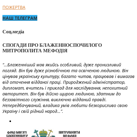
ПОЖЕРТВА
НАШ ТЕЛЕГРАМ
Соц.медіа
СПОГАДИ ПРО БЛАЖЕННОСПОЧИЛОГО
МИТРОПОЛИТА МЕФОДІЯ
“…Блаженніший мав якийсь особливий, дуже пронизливий
погляд. Він був дуже різнобічною та освіченою людиною. Він
цінував українську культуру, багато читав, працював і вимагав
від оточення відданої праці. Природжений адміністратор,
дипломат, вчитель і приклад для наслідування, непохитний
авторитет. Він був дійсно щирою людиною, здатним до
беззавітного служіння, виключно відданий правді.
Непередбачуваний, владика умів любити безкорисливо свою
Україну і свій рідний народ…”.