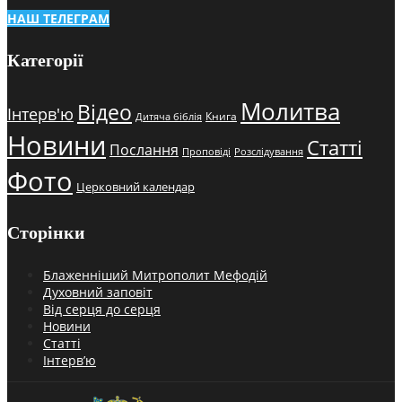
НАШ ТЕЛЕГРАМ
Категорії
Молитва
Відео
Інтерв'ю
Книга
Дитяча біблія
Новини
Статті
Послання
Проповіді
Розслідування
Фото
Церковний календар
Сторінки
Блаженніший Митрополит Мефодій
Духовний заповіт
Від серця до серця
Новини
Статті
Інтерв’ю