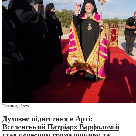
Новини
,
Фото
Духовне піднесення в Арті:
Вселенський Патріарх Варфоломій
став почесним громадянином та