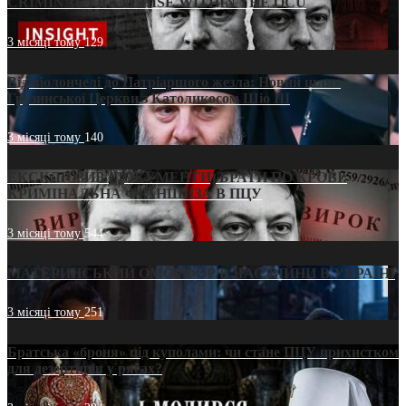
CRIMINAL FRANCHISE WITHIN THE OCU
3 місяці тому
129
Від віолончелі до Патріаршого жезла: Новий шлях
Грузинської Церкви з Католикосом Шіо III
3 місяці тому
140
ЕКСКЛЮЗИВ (ДОКУМЕНТИ)/БРАТИ ПО КРОВІ:
КРИМІНАЛЬНА ФРАНШИЗА В ПЦУ
3 місяці тому
544
МАТЕРИНСЬКИЙ ОМОРФОР В ЧАС ВІЙНИ В УКРАЇНІ
3 місяці тому
251
Братська «броня» під куполами: чи стане ПЦУ прихистком
для дезертирів у рясах?