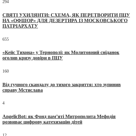
294
СВЯТІ УХИЛЯНТИ: СХЕМА, ЯК ПЕРЕТВОРИТИ ПЦУ
НА «ОФШОР» ДЛЯ ДЕЗЕРТИРА ІЗ МОСКОВСЬКОГО
ПАТРІАРХАТУ
655
«Кейс Тихона» у Тернополі: як Молитовний сніданок
оголив кризу довіри в ПЦУ
160
Від гучного скандалу до тихого закриття: хто зупинив
справу Мстислава
4
AngelicBot: як Фонд пам’яті Митрополита Мефодія
розвиває цифрову катехизацію дітей
12