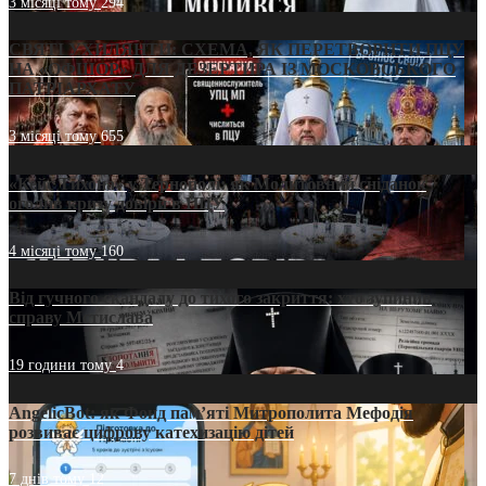
3 місяці тому
294
СВЯТІ УХИЛЯНТИ: СХЕМА, ЯК ПЕРЕТВОРИТИ ПЦУ
НА «ОФШОР» ДЛЯ ДЕЗЕРТИРА ІЗ МОСКОВСЬКОГО
ПАТРІАРХАТУ
3 місяці тому
655
«Кейс Тихона» у Тернополі: як Молитовний сніданок
оголив кризу довіри в ПЦУ
4 місяці тому
160
Від гучного скандалу до тихого закриття: хто зупинив
справу Мстислава
19 години тому
4
AngelicBot: як Фонд пам’яті Митрополита Мефодія
розвиває цифрову катехизацію дітей
7 днів тому
12