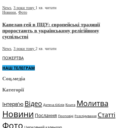
News
,
3 роки тому
1 хв.
читати
Новини
,
Фото
Капелан-гей в ПЦУ: європейські традиції
проростають в українському релігійному
суспільстві
News
,
3 роки тому
2 хв.
читати
ПОЖЕРТВА
НАШ ТЕЛЕГРАМ
Соц.медіа
Категорії
Молитва
Відео
Інтерв'ю
Книга
Дитяча біблія
Новини
Статті
Послання
Проповіді
Розслідування
Фото
Церковний календар