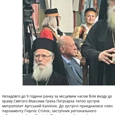
Незадовго до 9 години ранку за місцевим часом біля входу до
храму Святого Максима Грека Патріарха тепло зустрів
митрополит Артський Каллінік. До зустрічі приєдналися член
парламенту Гіоргос Стіліос, заступник регіонального