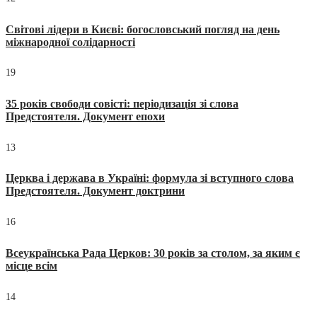
Світові лідери в Києві: богословський погляд на день
міжнародної солідарності
19
35 років свободи совісті: періодизація зі слова
Предстоятеля. Документ епохи
13
Церква і держава в Україні: формула зі вступного слова
Предстоятеля. Документ доктрини
16
Всеукраїнська Рада Церков: 30 років за столом, за яким є
місце всім
14