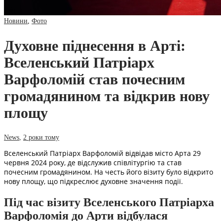
Новини
,
Фото
Духовне піднесення в Арті:
Вселенський Патріарх
Варфоломій став почесним
громадянином та відкрив нову
площу
News
,
2 роки тому
Вселенський Патріарх Варфоломій відвідав місто Арта 29
червня 2024 року, де відслужив співлітургію та став
почесним громадянином. На честь його візиту було відкрито
нову площу, що підкреслює духовне значення події.
Під час візиту Вселенського Патріарха
Варфоломія до Арти відбулася