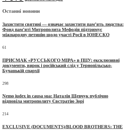
Останні новини
Захистити святині — означає захистити пам’ять людства:
Фонд пам’яті Митрополита Мефодія підтримує
міжнародну петицію щодо участі Росії в ЮНЕСКО
61
ПРИСМАК «РУССЬКОГО МІРА» в ПЦУ: ексклюзивні
документи, вирок і російський слід у Тернопільсько-
Бучацькій єпархії
298
Nemo iudex in causa sua: Наталія Шевчук публічно
відповіла митрополиту Євстратію Зорі
214
EXCLUSIVE (DOCUMENTS)/BLOOD BROTHERS: THE