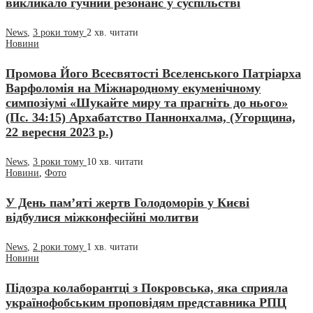
викликало гучний резонанс у суспільстві
News
,
3 роки тому
2 хв.
читати
Новини
Промова Його Всесвятості Вселенського Патріарха
Варфоломія на Міжнародному екуменічному
симпозіумі «Шукайте миру та прагніть до нього»
(Пс. 34:15) Архабатство Паннонхалма, (Угорщина,
22 вересня 2023 р.)
News
,
3 роки тому
10 хв.
читати
Новини
,
Фото
У День пам’яті жертв Голодоморів у Києві
відбулися міжконфесійні молитви
News
,
2 роки тому
1 хв.
читати
Новини
Підозра колаборантці з Покровська, яка сприяла
українофобським проповідям представника РПЦ