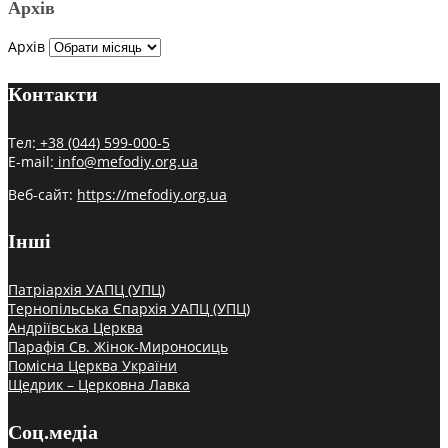
Архів
Архів
Контакти
Тел:
+38 (044) 599-000-5
E-mail:
info@mefodiy.org.ua
Веб-сайт:
https://mefodiy.org.ua
Інші
Патріархія УАПЦ (УПЦ)
Тернопільська Єпархія УАПЦ (УПЦ)
Андріївська Церква
Парафія Св. Жінок-Мироносиць
Помісна Церква України
Щедрик – Церковна Лавка
Соц.медіа