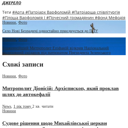
ДЖЕРЕЛО
Теги
#Арта
#Патріарх Варфоломій
#Патріарша співлітургія
#Площа Варфоломія І
#Почесний громадянин
#фонд Мефодія
Новини
,
Фото
Село Нові Безрадичі одностайно приєднується до ПЦУ
Новини
,
Фото
Блаженнійший Митрополит Епіфаній відкрив Національний
молитовний сніданок під патронатом Президента Зеленського
Схожі записи
Новини
,
Фото
Митрополит Діонісій: Архієпископ, який проклав
шлях до автокефалії
News
,
1 рік тому
2 хв.
читати
Новини
Судове рішення щодо Михайлівської церкви