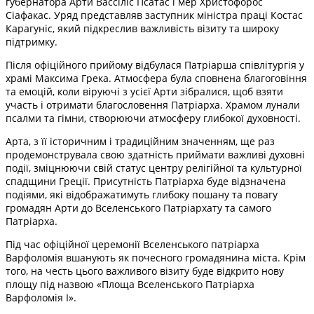
губернатора Арти Вассіліс Псатас і мер Христофорос
Сіафакас. Уряд представляв заступник міністра праці Костас
Карагуніс, який підкреслив важливість візиту та широку
підтримку.
Після офіційного прийому відбулася Патріарша співлітургія у
храмі Максима Грека. Атмосфера була сповнена благоговіння
та емоцій, коли віруючі з усієї Арти зібралися, щоб взяти
участь і отримати благословення Патріарха. Храмом лунали
псалми та гімни, створюючи атмосферу глибокої духовності.
Арта, з її історичним і традиційним значенням, ще раз
продемонструвала свою здатність приймати важливі духовні
події, зміцнюючи свій статус центру релігійної та культурної
спадщини Греції. Присутність Патріарха буде відзначена
подіями, які відображатимуть глибоку пошану та повагу
громадян Арти до Вселенського Патріархату та самого
Патріарха.
Під час офіційної церемонії Вселенського патріарха
Варфоломія вшанують як почесного громадянина міста. Крім
того, на честь цього важливого візиту буде відкрито нову
площу під назвою «Площа Вселенського Патріарха
Варфоломія І».