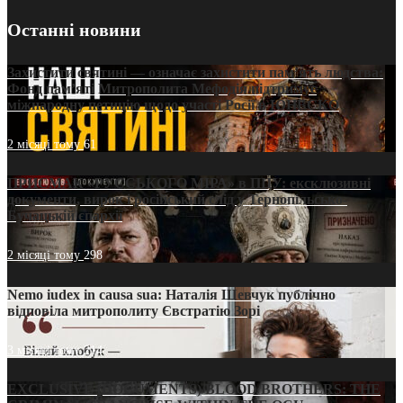
Останні новини
Захистити святині — означає захистити пам’ять людства:
Фонд пам’яті Митрополита Мефодія підтримує
міжнародну петицію щодо участі Росії в ЮНЕСКО
2 місяці тому
61
ПРИСМАК «РУССЬКОГО МІРА» в ПЦУ: ексклюзивні
документи, вирок і російський слід у Тернопільсько-
Бучацькій єпархії
2 місяці тому
298
Nemo iudex in causa sua: Наталія Шевчук публічно
відповіла митрополиту Євстратію Зорі
3 місяці тому
214
EXCLUSIVE (DOCUMENTS)/BLOOD BROTHERS: THE