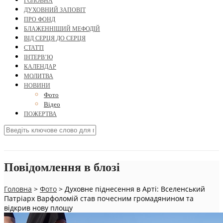
ГОЛОВНА
ДУХОВНИЙ ЗАПОВІТ
ПРО ФОНД
БЛАЖЕННІШИЙ МЕФОДІЙ
ВІД СЕРЦЯ ДО СЕРЦЯ
СТАТТІ
ІНТЕРВ’Ю
КАЛЕНДАР
МОЛИТВА
НОВИНИ
Фото
Відео
ПОЖЕРТВА
Повідомлення в блозі
Головна
>
Фото
>
Духовне піднесення в Арті: Вселенський
Патріарх Варфоломій став почесним громадянином та
відкрив нову площу