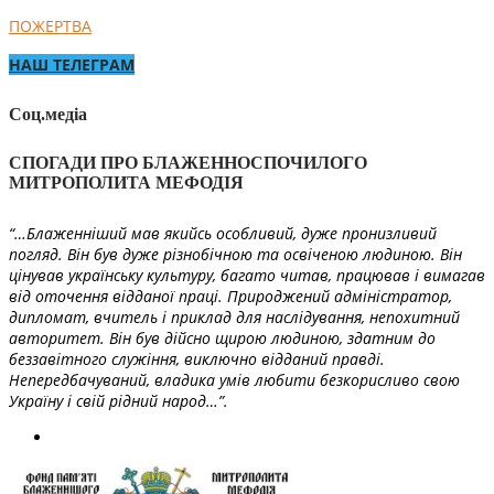
ПОЖЕРТВА
НАШ ТЕЛЕГРАМ
Соц.медіа
СПОГАДИ ПРО БЛАЖЕННОСПОЧИЛОГО
МИТРОПОЛИТА МЕФОДІЯ
“…Блаженніший мав якийсь особливий, дуже пронизливий
погляд. Він був дуже різнобічною та освіченою людиною. Він
цінував українську культуру, багато читав, працював і вимагав
від оточення відданої праці. Природжений адміністратор,
дипломат, вчитель і приклад для наслідування, непохитний
авторитет. Він був дійсно щирою людиною, здатним до
беззавітного служіння, виключно відданий правді.
Непередбачуваний, владика умів любити безкорисливо свою
Україну і свій рідний народ…”.