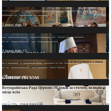
Світові лідери в Києві: богословський погляд на день
міжнародної солідарності
3 тижні тому
19
35 років свободи совісті: періодизація зі слова
Предстоятеля. Документ епохи
3 тижні тому
13
Церква і держава в Україні: формула зі вступного слова
Предстоятеля. Документ доктрини
3 тижні тому
16
Всеукраїнська Рада Церков: 30 років за столом, за яким є
місце всім
3 тижні тому
14
ПОЖЕРТВА