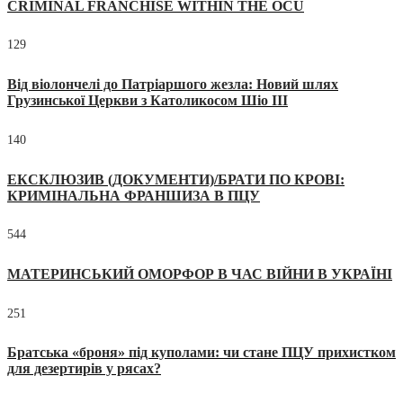
CRIMINAL FRANCHISE WITHIN THE OCU
129
Від віолончелі до Патріаршого жезла: Новий шлях
Грузинської Церкви з Католикосом Шіо III
140
ЕКСКЛЮЗИВ (ДОКУМЕНТИ)/БРАТИ ПО КРОВІ:
КРИМІНАЛЬНА ФРАНШИЗА В ПЦУ
544
МАТЕРИНСЬКИЙ ОМОРФОР В ЧАС ВІЙНИ В УКРАЇНІ
251
Братська «броня» під куполами: чи стане ПЦУ прихистком
для дезертирів у рясах?