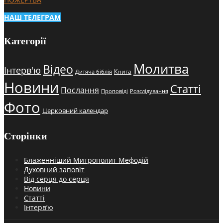
НАШ ТЕЛЕГРАМ
Категорії
Молитва
Відео
Інтерв'ю
Книга
Дитяча біблія
Новини
Статті
Послання
Проповіді
Розслідування
Фото
Церковний календар
Сторінки
Блаженніший Митрополит Мефодій
Духовний заповіт
Від серця до серця
Новини
Статті
Інтерв’ю