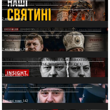
Фонд пам’яті Митрополита Мефодія підтримує
міжнародну петицію щодо участі Росії в ЮНЕСКО
2 місяці тому
61
ПРИСМАК «РУССЬКОГО МІРА» в ПЦУ: ексклюзивні
документи, вирок і російський слід у Тернопільсько-
Бучацькій єпархії
2 місяці тому
298
EXCLUSIVE (DOCUMENTS)/BLOOD BROTHERS: THE
CRIMINAL FRANCHISE WITHIN THE OCU
3 місяці тому
129
Від віолончелі до Патріаршого жезла: Новий шлях
Грузинської Церкви з Католикосом Шіо III
3 місяці тому
142