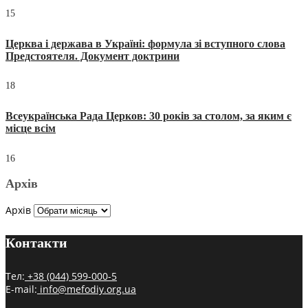
15
Церква і держава в Україні: формула зі вступного слова
Предстоятеля. Документ доктрини
18
Всеукраїнська Рада Церков: 30 років за столом, за яким є
місце всім
16
Архів
Архів
Контакти
Тел:
+38 (044) 599-000-5
E-mail:
info@mefodiy.org.ua