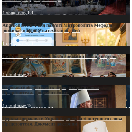
4 місяці тому
161
AngelicBot: як Фонд пам’яті Митрополита Мефодія
розвиває цифрову катехизацію дітей
1 тиждень тому
14
Світові лідери в Києві: богословський погляд на день
міжнародної солідарності
4 тижні тому
21
35 років свободи совісті: періодизація зі слова
Предстоятеля. Документ епохи
4 тижні тому
15
Церква і держава в Україні: формула зі вступного слова
Предстоятеля. Документ доктрини