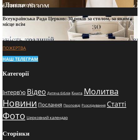
4 тижні тому
18
Всеукраїнська Рада Церков: 30 років за столом, за яким є
місце всім
4 тижні тому
16
ПОЖЕРТВА
НАШ ТЕЛЕГРАМ
Категорії
Молитва
Відео
Інтерв'ю
Книга
Дитяча біблія
Новини
Статті
Послання
Проповіді
Розслідування
Фото
Церковний календар
Сторінки