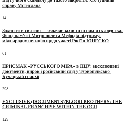
Від гучного скандалу до тихого закриття: хто зупинив
справу Мстислава
14
Захистити святині — означає захистити пам’ять людства:
Фонд пам’яті Митрополита Мефодія підтримує
міжнародну петицію щодо участі Росії в ЮНЕСКО
61
ПРИСМАК «РУССЬКОГО МІРА» в ПЦУ: ексклюзивні
документи, вирок і російський слід у Тернопільсько-
Бучацькій єпархії
298
EXCLUSIVE (DOCUMENTS)/BLOOD BROTHERS: THE
CRIMINAL FRANCHISE WITHIN THE OCU
129