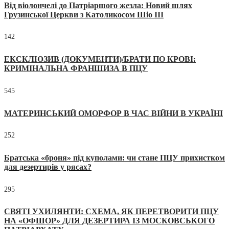
Від віолончелі до Патріаршого жезла: Новий шлях
Грузинської Церкви з Католикосом Шіо III
142
ЕКСКЛЮЗИВ (ДОКУМЕНТИ)/БРАТИ ПО КРОВІ:
КРИМІНАЛЬНА ФРАНШИЗА В ПЦУ
545
МАТЕРИНСЬКИЙ ОМОРФОР В ЧАС ВІЙНИ В УКРАЇНІ
252
Братська «броня» під куполами: чи стане ПЦУ прихистком
для дезертирів у рясах?
295
СВЯТІ УХИЛЯНТИ: СХЕМА, ЯК ПЕРЕТВОРИТИ ПЦУ
НА «ОФШОР» ДЛЯ ДЕЗЕРТИРА ІЗ МОСКОВСЬКОГО