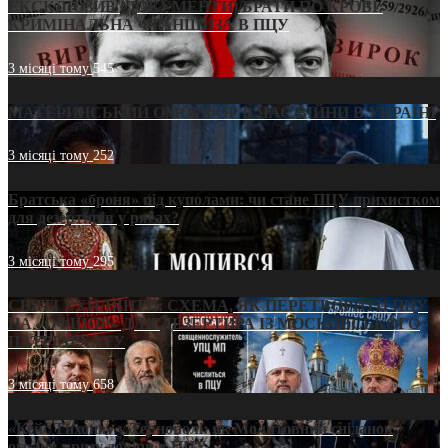
ЕКСКЛЮЗИВ (ДОКУМЕНТИ)/БРАТИ ПО КРОВІ:
КРИМІНАЛЬНА ФРАНШИЗА В ПЦУ
3 місяці тому
545
МАТЕРИНСЬКИЙ ОМОРФОР В ЧАС ВІЙНИ В УКРАЇНІ
3 місяці тому
252
Братська «броня» під куполами: чи стане ПЦУ прихистком
для дезертирів у рясах?
3 місяці тому
295
СВЯТІ УХИЛЯНТИ: СХЕМА, ЯК ПЕРЕТВОРИТИ ПЦУ
НА «ОФШОР» ДЛЯ ДЕЗЕРТИРА ІЗ МОСКОВСЬКОГО
ПАТРІАРХАТУ
3 місяці тому
658
«Кейс Тихона» у Тернополі: як Молитовний сніданок
оголив кризу довіри в ПЦУ