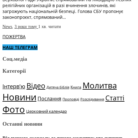
релігійних організацій в разі вчинення злочинів, які
загрожують національній безпеці. Голова СБУ пропонує
законопроєкт, спрямований…
News
,
3 роки тому
1 хв.
читати
ПОЖЕРТВА
НАШ ТЕЛЕГРАМ
Соц.медіа
Категорії
Молитва
Відео
Інтерв'ю
Книга
Дитяча біблія
Новини
Статті
Послання
Проповіді
Розслідування
Фото
Церковний календар
Останні новини