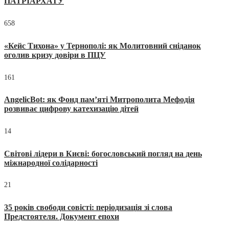
ПАТРІАРХАТУ
658
«Кейс Тихона» у Тернополі: як Молитовний сніданок
оголив кризу довіри в ПЦУ
161
AngelicBot: як Фонд пам’яті Митрополита Мефодія
розвиває цифрову катехизацію дітей
14
Світові лідери в Києві: богословський погляд на день
міжнародної солідарності
21
35 років свободи совісті: періодизація зі слова
Предстоятеля. Документ епохи