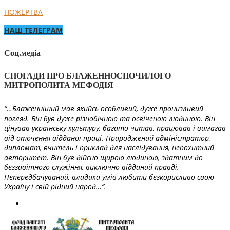
ПОЖЕРТВА
НАШ ТЕЛЕГРАМ
Соц.медіа
СПОГАДИ ПРО БЛАЖЕННОСПОЧИЛОГО
МИТРОПОЛИТА МЕФОДІЯ
“…Блаженніший мав якийсь особливий, дуже пронизливий
погляд. Він був дуже різнобічною та освіченою людиною. Він
цінував українську культуру, багато читав, працював і вимагав
від оточення відданої праці. Природжений адміністратор,
дипломат, вчитель і приклад для наслідування, непохитний
авторитет. Він був дійсно щирою людиною, здатним до
беззавітного служіння, виключно відданий правді.
Непередбачуваний, владика умів любити безкорисливо свою
Україну і свій рідний народ…”.