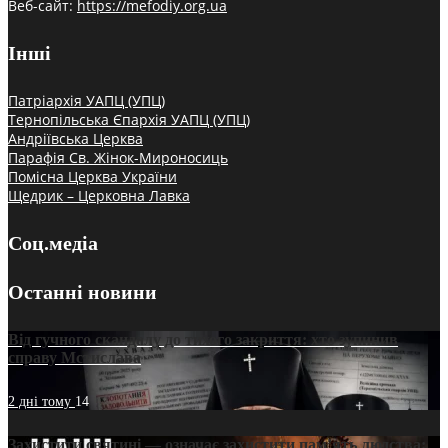
Веб-сайт:
https://mefodiy.org.ua
Інші
Патріархія УАПЦ (УПЦ)
Тернопільська Єпархія УАПЦ (УПЦ)
Андріївська Церква
Парафія Св. Жінок-Мироносиць
Помісна Церква України
Щедрик – Церковна Лавка
Соц.медіа
Останні новини
Від гучного скандалу до тихого закриття: хто зупинив
справу Мстислава
2 дні тому
14
Захистити святині — означає захистити пам’ять людства: