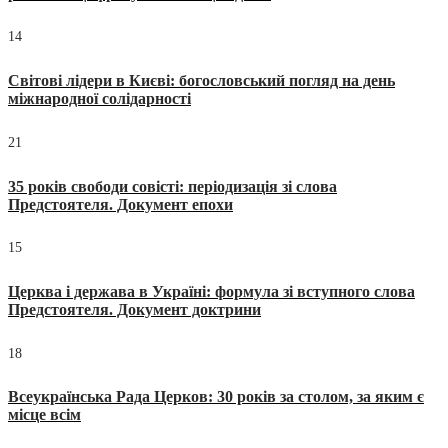
14
Світові лідери в Києві: богословський погляд на день
міжнародної солідарності
21
35 років свободи совісті: періодизація зі слова
Предстоятеля. Документ епохи
15
Церква і держава в Україні: формула зі вступного слова
Предстоятеля. Документ доктрини
18
Всеукраїнська Рада Церков: 30 років за столом, за яким є
місце всім