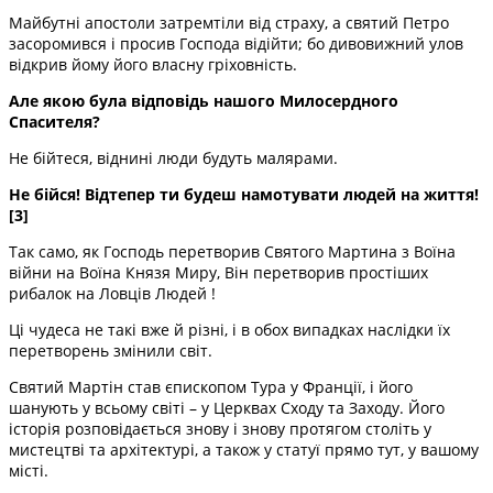
Майбутні апостоли затремтіли від страху, а святий Петро
засоромився і просив Господа відійти; бо дивовижний улов
відкрив йому його власну гріховність.
Але якою була відповідь нашого Милосердного
Спасителя?
Не бійтеся, віднині люди будуть малярами.
Не бійся! Відтепер ти будеш намотувати людей на життя!
[3]
Так само, як Господь перетворив Святого Мартина з Воїна
війни на Воїна Князя Миру, Він перетворив простіших
рибалок на Ловців Людей !
Ці чудеса не такі вже й різні, і в обох випадках наслідки їх
перетворень змінили світ.
Святий Мартін став єпископом Тура у Франції, і його
шанують у всьому світі – у Церквах Сходу та Заходу. Його
історія розповідається знову і знову протягом століть у
мистецтві та архітектурі, а також у статуї прямо тут, у вашому
місті.