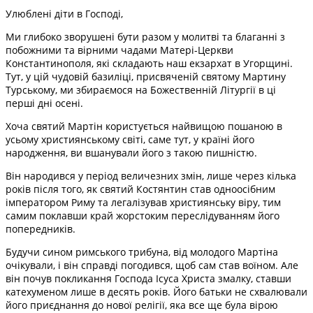
Улюблені діти в Господі,
Ми глибоко зворушені бути разом у молитві та благанні з
побожними та вірними чадами Матері-Церкви
Константинополя, які складають наш екзархат в Угорщині.
Тут, у цій чудовій базиліці, присвяченій святому Мартину
Турському, ми збираємося на Божественній Літургії в ці
перші дні осені.
Хоча святий Мартін користується найвищою пошаною в
усьому християнському світі, саме тут, у країні його
народження, ви вшанували його з такою пишністю.
Він народився у період величезних змін, лише через кілька
років після того, як святий Костянтин став одноосібним
імператором Риму та легалізував християнську віру, тим
самим поклавши край жорстоким переслідуванням його
попередників.
Будучи сином римського трибуна, від молодого Мартіна
очікували, і він справді погодився, щоб сам став воїном. Але
він почув покликання Господа Ісуса Христа змалку, ставши
катехуменом лише в десять років. Його батьки не схвалювали
його приєднання до нової релігії, яка все ще була вірою