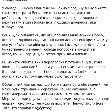
У сьогоднішньому Євангелії ми бачимо подібну зміну в житті
святого Петра та його апостольських товаришів по
рибальству. Їхня цілонічна праця, яка не дала жодного
результату, є метафорою всієї людської діяльності, яка
ігнорує Бога.
Вони були рибалками, які нишпорили Галілейським морем,
яке в сьогоднішньому читанні називається Генісаретським, у
пошуках їжі та засобів до існування. І все ж, коли після Його
божественного вчення Господь попросив вирушити в
безодню, їхні серця були готові прийняти виклик.
Ви можете уявити, який переполох і плутанина були, коли
вони виловили найбільший улов свого життя! Грецьке слово
thambos – подив. Їхні сіті почали рватися, а їхні човни
почали тонути, тому що улову було так багато.
Образ, який навчає нас, що Бог не може бути обмежений і не
може бути стриманий мережами наших махінацій або
контейнерами, в яких ми намагаємось утримати Його.
Мережі завжди рвуться, а човни завжди тонуть, тому що наші
людські конструкції не можуть вмістити Невмістимого Бога –
Того, Хто справді є Ἀχόρητος!