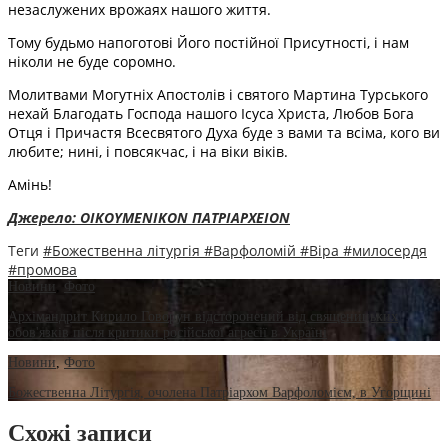
незаслужених врожаях нашого життя.
Тому будьмо напоготові Його постійної Присутності, і нам
ніколи не буде соромно.
Молитвами Могутніх Апостолів і святого Мартина Турського
нехай Благодать Господа нашого Ісуса Христа, Любов Бога
Отця і Причастя Всесвятого Духа буде з вами та всіма, кого ви
любите; нині, і повсякчас, і на віки віків.
Амінь!
Джерело: ΟΙΚΟΥΜΕΝΙΚΟN ΠΑΤΡΙΑΡΧEION
Теги
#Божественна літургія
#Варфоломій
#Віра
#милосердя
#промова
Новини
,
Фото
Архімандрит Кирило Говорун відсторонений від священицьких
обов'язків після критики російської агресії в Україні
Новини
,
Фото
Божественна Літургія, очолена Патріархом Варфоломієм, в Угорщині
Схожі записи