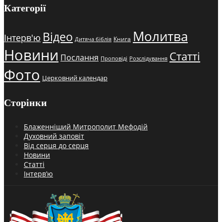
Категорії
Молитва
Відео
Інтерв'ю
Книга
Дитяча біблія
Новини
Статті
Послання
Проповіді
Розслідування
Фото
Церковний календар
Сторінки
Блаженніший Митрополит Мефодій
Духовний заповіт
Від серця до серця
Новини
Статті
Інтерв’ю