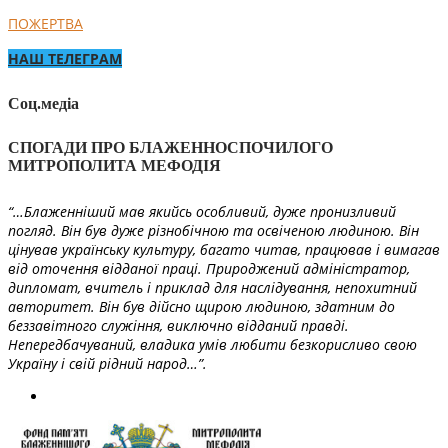
ПОЖЕРТВА
НАШ ТЕЛЕГРАМ
Соц.медіа
СПОГАДИ ПРО БЛАЖЕННОСПОЧИЛОГО
МИТРОПОЛИТА МЕФОДІЯ
“…Блаженніший мав якийсь особливий, дуже пронизливий
погляд. Він був дуже різнобічною та освіченою людиною. Він
цінував українську культуру, багато читав, працював і вимагав
від оточення відданої праці. Природжений адміністратор,
дипломат, вчитель і приклад для наслідування, непохитний
авторитет. Він був дійсно щирою людиною, здатним до
беззавітного служіння, виключно відданий правді.
Непередбачуваний, владика умів любити безкорисливо свою
Україну і свій рідний народ…”.