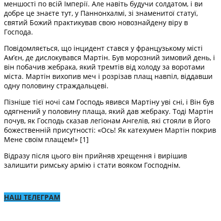
меншості по всій Імперії. Але навіть будучи солдатом, і ви
добре це знаєте тут, у Паннонхалмі, зі знаменитої статуї,
святий Божий практикував свою новознайдену віру в
Господа.
Повідомляється, що інцидент стався у французькому місті
Ам’єн, де дислокувався Мартін. Був морозний зимовий день, і
він побачив жебрака, який тремтів від холоду за воротами
міста. Мартін вихопив меч і розрізав плащ навпіл, віддавши
одну половину страждальцеві.
Пізніше тієї ночі сам Господь явився Мартіну уві сні, і Він був
одягнений у половину плаща, який дав жебраку. Тоді Мартін
почув, як Господь сказав легіонам Ангелів, які стояли в Його
божественній присутності: «Ось! Як катехумен Мартін покрив
Мене своїм плащем!» [1]
Відразу після цього він прийняв хрещення і вирішив
залишити римську армію і стати вояком Господнім.
НАШ ТЕЛЕГРАМ