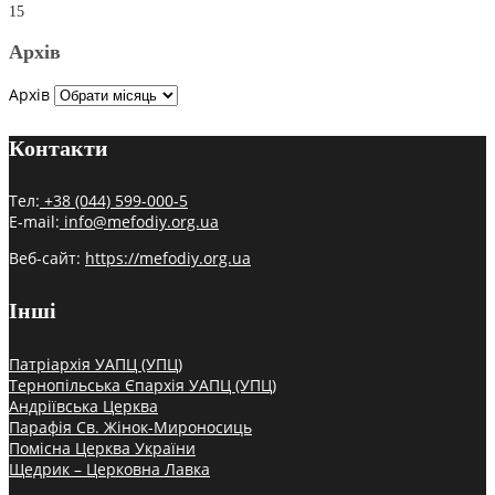
15
Архів
Архів
Контакти
Тел:
+38 (044) 599-000-5
E-mail:
info@mefodiy.org.ua
Веб-сайт:
https://mefodiy.org.ua
Інші
Патріархія УАПЦ (УПЦ)
Тернопільська Єпархія УАПЦ (УПЦ)
Андріївська Церква
Парафія Св. Жінок-Мироносиць
Помісна Церква України
Щедрик – Церковна Лавка