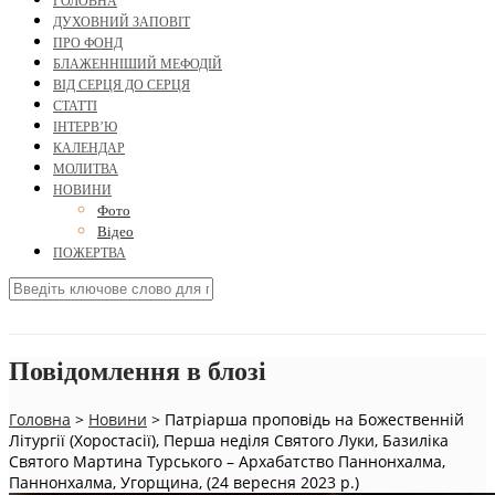
ГОЛОВНА
ДУХОВНИЙ ЗАПОВІТ
ПРО ФОНД
БЛАЖЕННІШИЙ МЕФОДІЙ
ВІД СЕРЦЯ ДО СЕРЦЯ
СТАТТІ
ІНТЕРВ’Ю
КАЛЕНДАР
МОЛИТВА
НОВИНИ
Фото
Відео
ПОЖЕРТВА
Повідомлення в блозі
Головна
>
Новини
>
Патріарша проповідь на Божественній
Літургії (Хоростасії), Перша неділя Святого Луки, Базиліка
Святого Мартина Турського – Архабатство Паннонхалма,
Паннонхалма, Угорщина, (24 вересня 2023 р.)