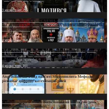
3 місяці тому
295
СВЯТІ УХИЛЯНТИ: СХЕМА, ЯК ПЕРЕТВОРИТИ ПЦУ
НА «ОФШОР» ДЛЯ ДЕЗЕРТИРА ІЗ МОСКОВСЬКОГО
ПАТРІАРХАТУ
3 місяці тому
658
«Кейс Тихона» у Тернополі: як Молитовний сніданок
оголив кризу довіри в ПЦУ
4 місяці тому
161
AngelicBot: як Фонд пам’яті Митрополита Мефодія
розвиває цифрову катехизацію дітей
1 тиждень тому
14
Світові лідери в Києві: богословський погляд на день
міжнародної солідарності