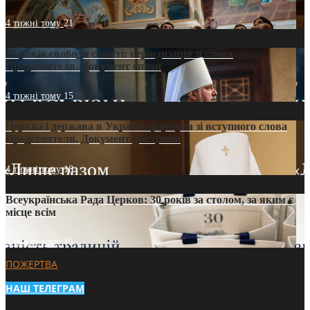
4 тижні тому
21
35 років свободи совісті: періодизація зі слова
Предстоятеля. Документ епохи
4 тижні тому
15
Церква і держава в Україні: формула зі вступного слова
Предстоятеля. Документ доктрини
4 тижні тому
18
Всеукраїнська Рада Церков: 30 років за столом, за яким є
місце всім
4 тижні тому
15
ПОЖЕРТВА
НАШ ТЕЛЕГРАМ