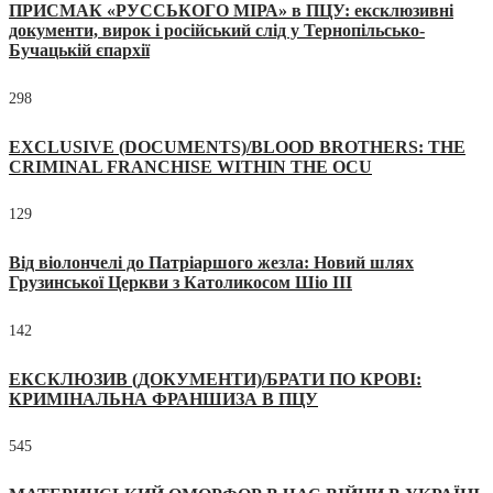
ПРИСМАК «РУССЬКОГО МІРА» в ПЦУ: ексклюзивні
документи, вирок і російський слід у Тернопільсько-
Бучацькій єпархії
298
EXCLUSIVE (DOCUMENTS)/BLOOD BROTHERS: THE
CRIMINAL FRANCHISE WITHIN THE OCU
129
Від віолончелі до Патріаршого жезла: Новий шлях
Грузинської Церкви з Католикосом Шіо III
142
ЕКСКЛЮЗИВ (ДОКУМЕНТИ)/БРАТИ ПО КРОВІ:
КРИМІНАЛЬНА ФРАНШИЗА В ПЦУ
545