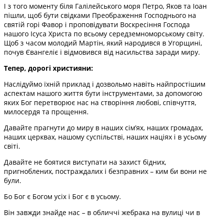
І з того моменту біля Галілейського моря Петро, ​​Яков та Іоан
пішли, щоб бути свідками Преображення Господнього на
святій горі Фавор і проповідувати Воскресіння Господа
нашого Ісуса Христа по всьому середземноморському світу.
Щоб з часом молодий Мартін, який народився в Угорщині,
почув Євангеліє і відмовився від насильства заради миру.
Тепер, дорогі християни:
Наслідуймо їхній приклад і дозвольмо навіть найпростішим
аспектам нашого життя бути інструментами, за допомогою
яких Бог перетворює нас на створіння любові, співчуття,
милосердя та прощення.
Давайте прагнути до миру в наших сім’ях, наших громадах,
наших церквах, нашому суспільстві, наших націях і в усьому
світі.
Давайте не боятися виступати на захист бідних,
пригноблених, постраждалих і безправних – ким би вони не
були.
Бо Бог є Богом усіх і Бог є в усьому.
Він завжди знайде нас – в обличчі жебрака на вулиці чи в