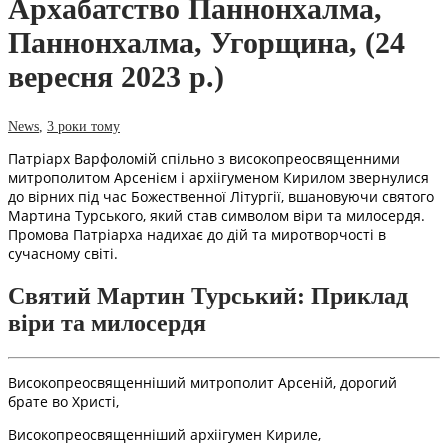
Архабатство Паннонхалма,
Паннонхалма, Угорщина, (24
вересня 2023 р.)
News
,
3 роки тому
Патріарх Варфоломій спільно з високопреосвященними
митрополитом Арсенієм і архіігуменом Кирилом звернулися
до вірних під час Божественної Літургії, вшановуючи святого
Мартина Турського, який став символом віри та милосердя.
Промова Патріарха надихає до дій та миротворчості в
сучасному світі.
Святий Мартин Турський: Приклад
віри та милосердя
Високопреосвященніший митрополит Арсеній, дорогий
брате во Христі,
Високопреосвященніший архіігумен Кириле,