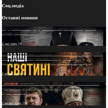
Соц.медіа
Останні новини
Від гучного скандалу до тихого закриття: хто зупинив
справу Мстислава
2 дні тому
14
Захистити святині — означає захистити пам’ять людства:
Фонд пам’яті Митрополита Мефодія підтримує
міжнародну петицію щодо участі Росії в ЮНЕСКО
2 місяці тому
61
ПРИСМАК «РУССЬКОГО МІРА» в ПЦУ: ексклюзивні
документи, вирок і російський слід у Тернопільсько-
Бучацькій єпархії
2 місяці тому
298