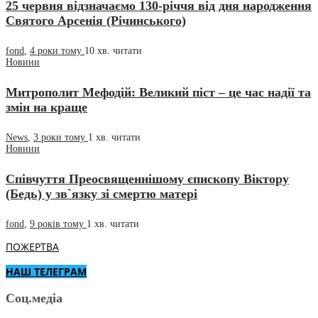
25 червня відзначаємо 130-річчя від дня народження
Святого Арсенія (Річинського)
fond
,
4 роки тому
10 хв.
читати
Новини
Митрополит Мефодій: Великий піст – це час надії та
змін на краще
News
,
3 роки тому
1 хв.
читати
Новини
Співчуття Преосвященнішому єпископу Віктору
(Бедь) у зв`язку зі смертю матері
fond
,
9 років тому
1 хв.
читати
ПОЖЕРТВА
НАШ ТЕЛЕГРАМ
Соц.медіа