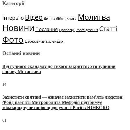
Категорії
Молитва
Відео
Інтерв'ю
Книга
Дитяча біблія
Новини
Статті
Послання
Проповіді
Розслідування
Фото
Церковний календар
Останні новини
Від гучного скандалу до тихого закриття: хто зупинив
справу Мстислава
14
Захистити святині — означає захистити пам’ять людства:
Фонд пам’яті Митрополита Мефодія підтримує
міжнародну петицію щодо участі Росії в ЮНЕСКО
61