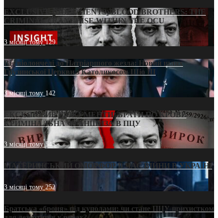
EXCLUSIVE (DOCUMENTS)/BLOOD BROTHERS: THE
CRIMINAL FRANCHISE WITHIN THE OCU
3 місяці тому
129
Від віолончелі до Патріаршого жезла: Новий шлях
Грузинської Церкви з Католикосом Шіо III
3 місяці тому
142
ЕКСКЛЮЗИВ (ДОКУМЕНТИ)/БРАТИ ПО КРОВІ:
КРИМІНАЛЬНА ФРАНШИЗА В ПЦУ
3 місяці тому
545
МАТЕРИНСЬКИЙ ОМОРФОР В ЧАС ВІЙНИ В УКРАЇНІ
3 місяці тому
252
Братська «броня» під куполами: чи стане ПЦУ прихистком
для дезертирів у рясах?