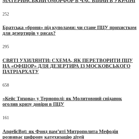
МАТЕРИНСЬКИЙ ОМОРФОР В ЧАС ВІЙНИ В УКРАЇНІ
252
Братська «броня» під куполами: чи стане ПЦУ прихистком
для дезертирів у рясах?
295
СВЯТІ УХИЛЯНТИ: СХЕМА, ЯК ПЕРЕТВОРИТИ ПЦУ
НА «ОФШОР» ДЛЯ ДЕЗЕРТИРА ІЗ МОСКОВСЬКОГО
ПАТРІАРХАТУ
658
«Кейс Тихона» у Тернополі: як Молитовний сніданок
оголив кризу довіри в ПЦУ
161
AngelicBot: як Фонд пам’яті Митрополита Мефодія
розвиває цифрову катехизацію дітей