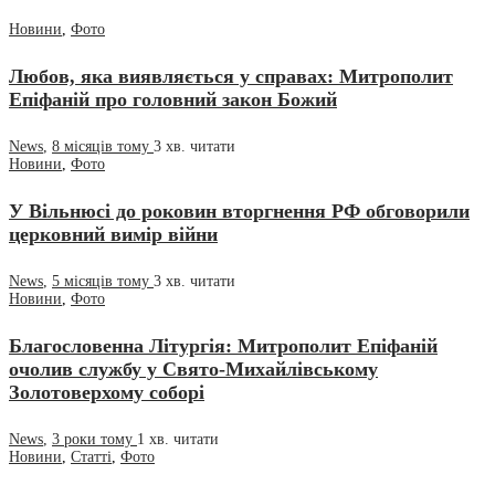
Новини
,
Фото
Любов, яка виявляється у справах: Митрополит
Епіфаній про головний закон Божий
News
,
8 місяців тому
3 хв.
читати
Новини
,
Фото
У Вільнюсі до роковин вторгнення РФ обговорили
церковний вимір війни
News
,
5 місяців тому
3 хв.
читати
Новини
,
Фото
Благословенна Літургія: Митрополит Епіфаній
очолив службу у Свято-Михайлівському
Золотоверхому соборі
News
,
3 роки тому
1 хв.
читати
Новини
,
Статті
,
Фото