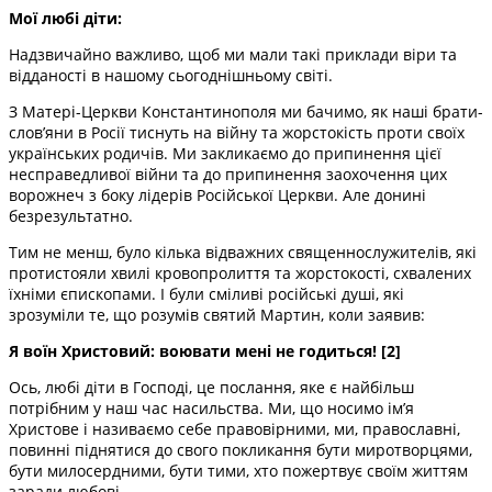
Мої любі діти:
Надзвичайно важливо, щоб ми мали такі приклади віри та
відданості в нашому сьогоднішньому світі.
З Матері-Церкви Константинополя ми бачимо, як наші брати-
слов’яни в Росії тиснуть на війну та жорстокість проти своїх
українських родичів. Ми закликаємо до припинення цієї
несправедливої ​​війни та до припинення заохочення цих
ворожнеч з боку лідерів Російської Церкви. Але донині
безрезультатно.
Тим не менш, було кілька відважних священнослужителів, які
протистояли хвилі кровопролиття та жорстокості, схвалених
їхніми єпископами. І були сміливі російські душі, які
зрозуміли те, що розумів святий Мартин, коли заявив:
Я воїн Христовий: воювати мені не годиться! [2]
Ось, любі діти в Господі, це послання, яке є найбільш
потрібним у наш час насильства. Ми, що носимо ім’я
Христове і називаємо себе правовірними, ми, православні,
повинні піднятися до свого покликання бути миротворцями,
бути милосердними, бути тими, хто пожертвує своїм життям
заради любові.