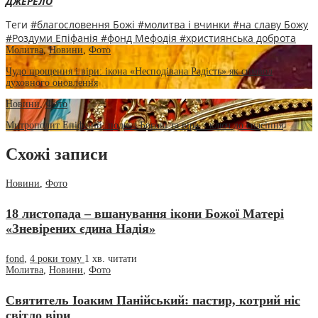
ДЖЕРЕЛО
Теги
#благословення Божі
#молитва і вчинки
#на славу Божу
#Роздуми Епіфанія
#фонд Мефодія
#християнська доброта
Молитва
,
Новини
,
Фото
Чудо прощення і віри: ікона «Несподівана Радість» як символ
духовного оновлення
Новини
,
Фото
Митрополит Епіфаній: подяка Богові та віра – ключ до спасіння
Схожі записи
Новини
,
Фото
18 листопада – вшанування ікони Божої Матері
«Зневірених єдина Надія»
fond
,
4 роки тому
1 хв.
читати
Молитва
,
Новини
,
Фото
Святитель Іоаким Панійський: пастир, котрий ніс
світло віри