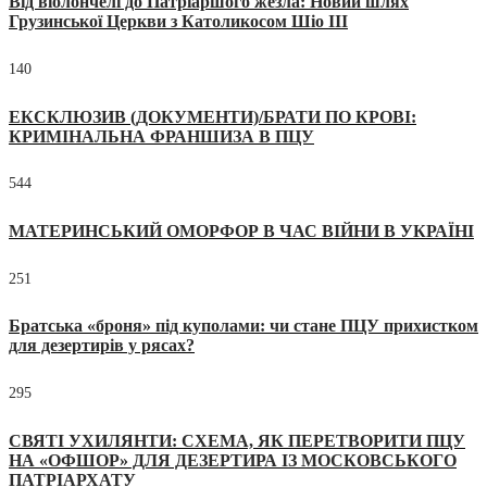
Від віолончелі до Патріаршого жезла: Новий шлях
Грузинської Церкви з Католикосом Шіо III
140
ЕКСКЛЮЗИВ (ДОКУМЕНТИ)/БРАТИ ПО КРОВІ:
КРИМІНАЛЬНА ФРАНШИЗА В ПЦУ
544
МАТЕРИНСЬКИЙ ОМОРФОР В ЧАС ВІЙНИ В УКРАЇНІ
251
Братська «броня» під куполами: чи стане ПЦУ прихистком
для дезертирів у рясах?
295
СВЯТІ УХИЛЯНТИ: СХЕМА, ЯК ПЕРЕТВОРИТИ ПЦУ
НА «ОФШОР» ДЛЯ ДЕЗЕРТИРА ІЗ МОСКОВСЬКОГО
ПАТРІАРХАТУ