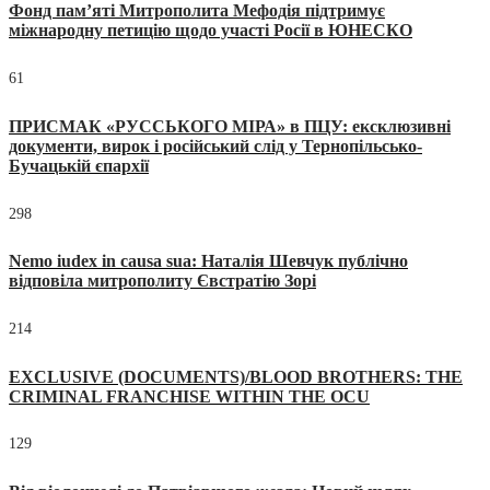
Фонд пам’яті Митрополита Мефодія підтримує
міжнародну петицію щодо участі Росії в ЮНЕСКО
61
ПРИСМАК «РУССЬКОГО МІРА» в ПЦУ: ексклюзивні
документи, вирок і російський слід у Тернопільсько-
Бучацькій єпархії
298
Nemo iudex in causa sua: Наталія Шевчук публічно
відповіла митрополиту Євстратію Зорі
214
EXCLUSIVE (DOCUMENTS)/BLOOD BROTHERS: THE
CRIMINAL FRANCHISE WITHIN THE OCU
129