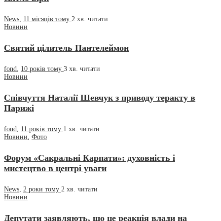
News
,
11 місяців тому
2 хв.
читати
Новини
Святий цілитель Пантелеймон
fond
,
10 років тому
3 хв.
читати
Новини
Співчуття Наталії Шевчук з приводу теракту в
Парижі
fond
,
11 років тому
1 хв.
читати
Новини
,
Фото
Форум «Сакральні Карпати»: духовність і
мистецтво в центрі уваги
News
,
2 роки тому
2 хв.
читати
Новини
Депутати заявляють, що це реакція влади на