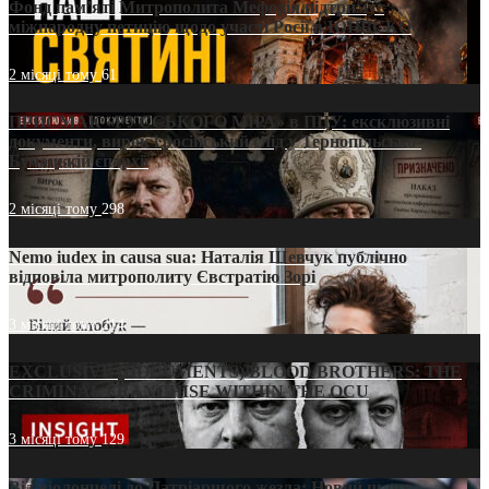
Фонд пам’яті Митрополита Мефодія підтримує
міжнародну петицію щодо участі Росії в ЮНЕСКО
2 місяці тому
61
ПРИСМАК «РУССЬКОГО МІРА» в ПЦУ: ексклюзивні
документи, вирок і російський слід у Тернопільсько-
Бучацькій єпархії
2 місяці тому
298
Nemo iudex in causa sua: Наталія Шевчук публічно
відповіла митрополиту Євстратію Зорі
3 місяці тому
214
EXCLUSIVE (DOCUMENTS)/BLOOD BROTHERS: THE
CRIMINAL FRANCHISE WITHIN THE OCU
3 місяці тому
129
Від віолончелі до Патріаршого жезла: Новий шлях