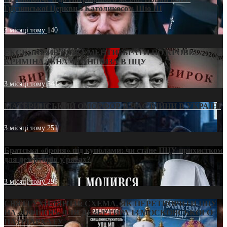
Грузинської Церкви з Католикосом Шіо III
3 місяці тому
140
ЕКСКЛЮЗИВ (ДОКУМЕНТИ)/БРАТИ ПО КРОВІ:
КРИМІНАЛЬНА ФРАНШИЗА В ПЦУ
3 місяці тому
544
МАТЕРИНСЬКИЙ ОМОРФОР В ЧАС ВІЙНИ В УКРАЇНІ
3 місяці тому
251
Братська «броня» під куполами: чи стане ПЦУ прихистком
для дезертирів у рясах?
3 місяці тому
295
СВЯТІ УХИЛЯНТИ: СХЕМА, ЯК ПЕРЕТВОРИТИ ПЦУ
НА «ОФШОР» ДЛЯ ДЕЗЕРТИРА ІЗ МОСКОВСЬКОГО
ПАТРІАРХАТУ