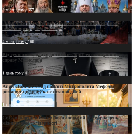
3 місяці тому
657
«Кейс Тихона» у Тернополі: як Молитовний сніданок
оголив кризу довіри в ПЦУ
4 місяці тому
160
Від гучного скандалу до тихого закриття: хто зупинив
справу Мстислава
1 день тому
4
AngelicBot: як Фонд пам’яті Митрополита Мефодія
розвиває цифрову катехизацію дітей
1 тиждень тому
12
Світові лідери в Києві: богословський погляд на день
міжнародної солідарності