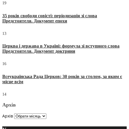
19
35 років свободи совісті: періодизація зі слова
Предстоятеля. Документ епохи
13
Церква і держава в Україні: формула зі вступного слова
Предстоятеля. Документ доктрини
16
Всеукраїнська Рада Церков: 30 років за столом, за яким є
місце всім
14
Архів
Архів