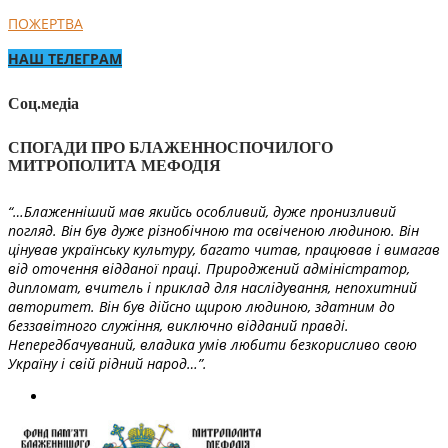
ПОЖЕРТВА
НАШ ТЕЛЕГРАМ
Соц.медіа
СПОГАДИ ПРО БЛАЖЕННОСПОЧИЛОГО
МИТРОПОЛИТА МЕФОДІЯ
“…Блаженніший мав якийсь особливий, дуже пронизливий
погляд. Він був дуже різнобічною та освіченою людиною. Він
цінував українську культуру, багато читав, працював і вимагав
від оточення відданої праці. Природжений адміністратор,
дипломат, вчитель і приклад для наслідування, непохитний
авторитет. Він був дійсно щирою людиною, здатним до
беззавітного служіння, виключно відданий правді.
Непередбачуваний, владика умів любити безкорисливо свою
Україну і свій рідний народ…”.