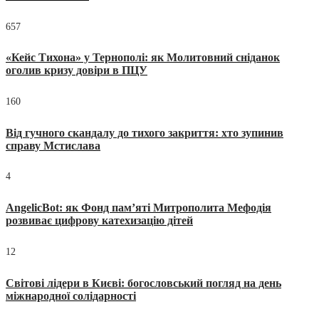
657
«Кейс Тихона» у Тернополі: як Молитовний сніданок
оголив кризу довіри в ПЦУ
160
Від гучного скандалу до тихого закриття: хто зупинив
справу Мстислава
4
AngelicBot: як Фонд пам’яті Митрополита Мефодія
розвиває цифрову катехизацію дітей
12
Світові лідери в Києві: богословський погляд на день
міжнародної солідарності