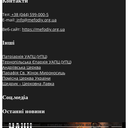
Контакти
Тел:
+38 (044) 599-000-5
E-mail:
info@mefodiy.org.ua
Веб-сайт:
https://mefodiy.org.ua
Інші
Патріархія УАПЦ (УПЦ)
Тернопільська Єпархія УАПЦ (УПЦ)
Андріївська Церква
Парафія Св. Жінок-Мироносиць
Помісна Церква України
Щедрик – Церковна Лавка
Соц.медіа
Останні новини
Захистити святині — означає захистити пам’ять людства: