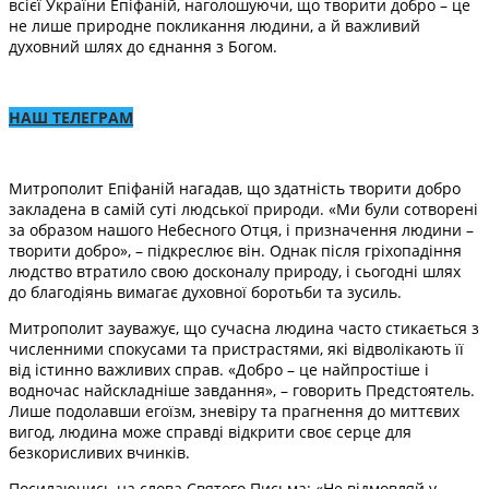
всієї України Епіфаній, наголошуючи, що творити добро – це
не лише природне покликання людини, а й важливий
духовний шлях до єднання з Богом.
НАШ ТЕЛЕГРАМ
Митрополит Епіфаній нагадав, що здатність творити добро
закладена в самій суті людської природи. «Ми були сотворені
за образом нашого Небесного Отця, і призначення людини –
творити добро», – підкреслює він. Однак після гріхопадіння
людство втратило свою досконалу природу, і сьогодні шлях
до благодіянь вимагає духовної боротьби та зусиль.
Митрополит зауважує, що сучасна людина часто стикається з
численними спокусами та пристрастями, які відволікають її
від істинно важливих справ. «Добро – це найпростіше і
водночас найскладніше завдання», – говорить Предстоятель.
Лише подолавши егоїзм, зневіру та прагнення до миттєвих
вигод, людина може справді відкрити своє серце для
безкорисливих вчинків.
Посилаючись на слова Святого Письма: «Не відмовляй у