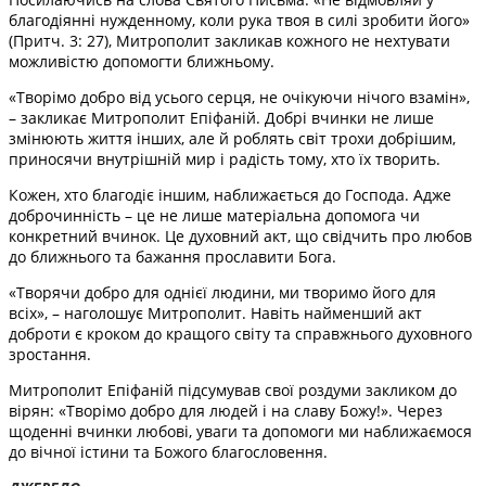
благодіянні нужденному, коли рука твоя в силі зробити його»
(Притч. 3: 27), Митрополит закликав кожного не нехтувати
можливістю допомогти ближньому.
«Творімо добро від усього серця, не очікуючи нічого взамін»,
– закликає Митрополит Епіфаній. Добрі вчинки не лише
змінюють життя інших, але й роблять світ трохи добрішим,
приносячи внутрішній мир і радість тому, хто їх творить.
Кожен, хто благодіє іншим, наближається до Господа. Адже
доброчинність – це не лише матеріальна допомога чи
конкретний вчинок. Це духовний акт, що свідчить про любов
до ближнього та бажання прославити Бога.
«Творячи добро для однієї людини, ми творимо його для
всіх», – наголошує Митрополит. Навіть найменший акт
доброти є кроком до кращого світу та справжнього духовного
зростання.
Митрополит Епіфаній підсумував свої роздуми закликом до
вірян: «Творімо добро для людей і на славу Божу!». Через
щоденні вчинки любові, уваги та допомоги ми наближаємося
до вічної істини та Божого благословення.