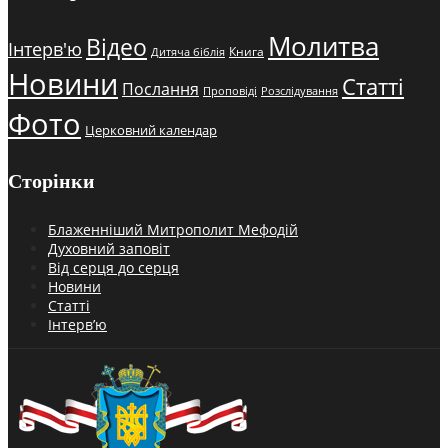
Молитва
Відео
Інтерв'ю
Книга
Дитяча біблія
Новини
Статті
Послання
Проповіді
Розслідування
Фото
Церковний календар
Сторінки
Блаженніший Митрополит Мефодій
Духовний заповіт
Від серця до серця
Новини
Статті
Інтерв’ю