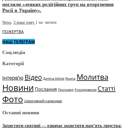
погляди «деяких релігійних груп на вторгнення
Росії в Україну».
News
,
3 роки тому
1 хв.
читати
ПОЖЕРТВА
НАШ ТЕЛЕГРАМ
Соц.медіа
Категорії
Молитва
Відео
Інтерв'ю
Книга
Дитяча біблія
Новини
Статті
Послання
Проповіді
Розслідування
Фото
Церковний календар
Останні новини
Захистити святині — означає захистити пам’ять людства: