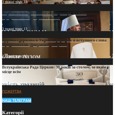
3 тижні тому
19
35 років свободи совісті: періодизація зі слова
Предстоятеля. Документ епохи
3 тижні тому
13
Церква і держава в Україні: формула зі вступного слова
Предстоятеля. Документ доктрини
3 тижні тому
16
Всеукраїнська Рада Церков: 30 років за столом, за яким є
місце всім
3 тижні тому
14
ПОЖЕРТВА
НАШ ТЕЛЕГРАМ
Категорії