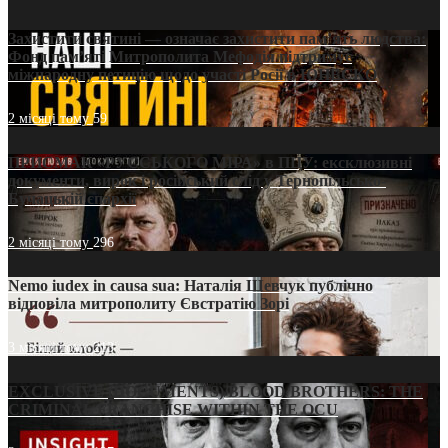
Захистити святині — означає захистити пам’ять людства:
Фонд пам’яті Митрополита Мефодія підтримує
міжнародну петицію щодо участі Росії в ЮНЕСКО
2 місяці тому
59
ПРИСМАК «РУССЬКОГО МІРА» в ПЦУ: ексклюзивні
документи, вирок і російський слід у Тернопільсько-
Бучацькій єпархії
2 місяці тому
296
Nemo iudex in causa sua: Наталія Шевчук публічно
відповіла митрополиту Євстратію Зорі
3 місяці тому
213
EXCLUSIVE (DOCUMENTS)/BLOOD BROTHERS: THE
CRIMINAL FRANCHISE WITHIN THE OCU