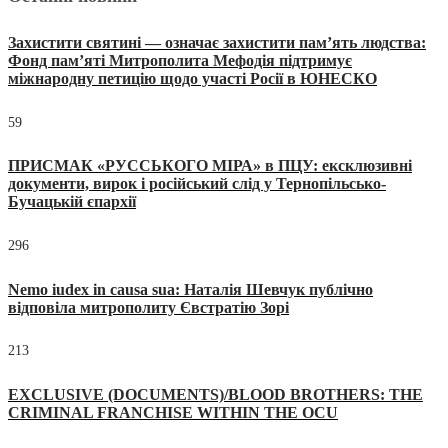
Захистити святині — означає захистити пам’ять людства:
Фонд пам’яті Митрополита Мефодія підтримує
міжнародну петицію щодо участі Росії в ЮНЕСКО
59
ПРИСМАК «РУССЬКОГО МІРА» в ПЦУ: ексклюзивні
документи, вирок і російський слід у Тернопільсько-
Бучацькій єпархії
296
Nemo iudex in causa sua: Наталія Шевчук публічно
відповіла митрополиту Євстратію Зорі
213
EXCLUSIVE (DOCUMENTS)/BLOOD BROTHERS: THE
CRIMINAL FRANCHISE WITHIN THE OCU