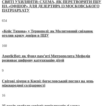
СВЯТІ УХИЛЯНТИ: СХЕМА, ЯК ПЕРЕТВОРИТИ ПЦУ
НА «ОФШОР» ДЛЯ ДЕЗЕРТИРА ІЗ МОСКОВСЬКОГО
ПАТРІАРХАТУ
654
«Кейс Тихона» у Тернополі: як Молитовний сніданок
оголив кризу довіри в ПЦУ
160
AngelicBot: як Фонд пам’яті Митрополита Мефодія
розвиває цифрову катехизацію дітей
9
Світові лідери в Києві: богословський погляд на день
міжнародної солідарності
16
35 років свободи совісті: періодизація зі слова