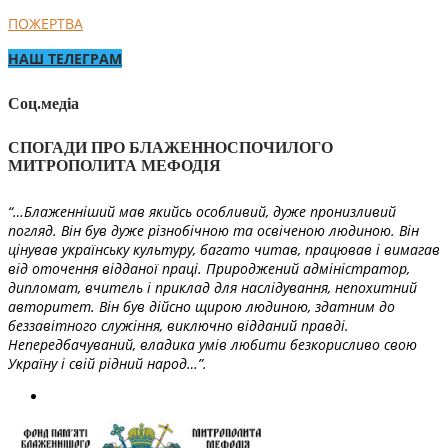
ПОЖЕРТВА
НАШ ТЕЛЕГРАМ
Соц.медіа
СПОГАДИ ПРО БЛАЖЕННОСПОЧИЛОГО
МИТРОПОЛИТА МЕФОДІЯ
“…Блаженніший мав якийсь особливий, дуже пронизливий
погляд. Він був дуже різнобічною та освіченою людиною. Він
цінував українську культуру, багато читав, працював і вимагав
від оточення відданої праці. Природжений адміністратор,
дипломат, вчитель і приклад для наслідування, непохитний
авторитет. Він був дійсно щирою людиною, здатним до
беззавітного служіння, виключно відданий правді.
Непередбачуваний, владика умів любити безкорисливо свою
Україну і свій рідний народ…”.