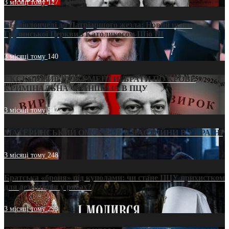
3 місяці тому
127
Від віолончелі до Патріаршого жезла: Новий шлях
Грузинської Церкви з Католикосом Шіо III
3 місяці тому
140
ЕКСКЛЮЗИВ (ДОКУМЕНТИ)/БРАТИ ПО КРОВІ:
КРИМІНАЛЬНА ФРАНШИЗА В ПЦУ
3 місяці тому
542
МАТЕРИНСЬКИЙ ОМОРФОР В ЧАС ВІЙНИ В УКРАЇНІ
3 місяці тому
248
Братська «броня» під куполами: чи стане ПЦУ прихистком
для дезертирів у рясах?
3 місяці тому
293