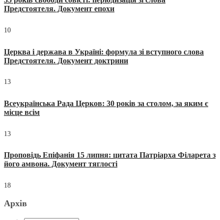
Предстоятеля. Документ епохи
10
Церква і держава в Україні: формула зі вступного слова
Предстоятеля. Документ доктрини
13
Всеукраїнська Рада Церков: 30 років за столом, за яким є
місце всім
13
Проповідь Епіфанія 15 липня: цитата Патріарха Філарета з
його амвона. Документ тяглості
18
Архів