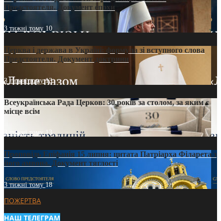
Предстоятеля. Документ епохи
3 тижні тому
10
Церква і держава в Україні: формула зі вступного слова
Предстоятеля. Документ доктрини
3 тижні тому
13
Всеукраїнська Рада Церков: 30 років за столом, за яким є
місце всім
3 тижні тому
13
Проповідь Епіфанія 15 липня: цитата Патріарха Філарета з
його амвона. Документ тяглості
3 тижні тому
18
ПОЖЕРТВА
НАШ ТЕЛЕГРАМ