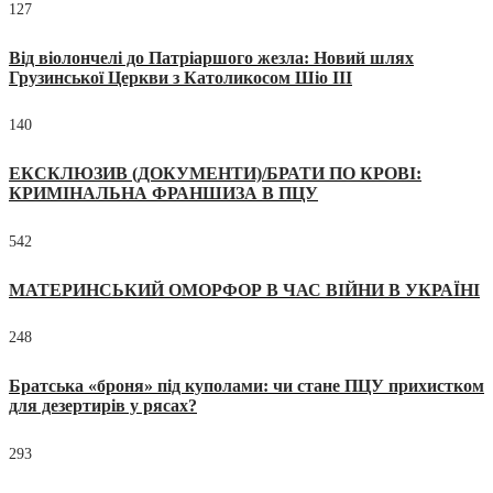
127
Від віолончелі до Патріаршого жезла: Новий шлях
Грузинської Церкви з Католикосом Шіо III
140
ЕКСКЛЮЗИВ (ДОКУМЕНТИ)/БРАТИ ПО КРОВІ:
КРИМІНАЛЬНА ФРАНШИЗА В ПЦУ
542
МАТЕРИНСЬКИЙ ОМОРФОР В ЧАС ВІЙНИ В УКРАЇНІ
248
Братська «броня» під куполами: чи стане ПЦУ прихистком
для дезертирів у рясах?
293