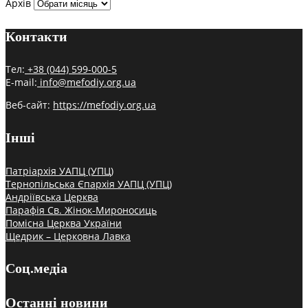
Архів
Контакти
Тел:
+38 (044) 599-000-5
E-mail:
info@mefodiy.org.ua
Веб-сайт:
https://mefodiy.org.ua
Інші
Патріархія УАПЦ (УПЦ)
Тернопільська Єпархія УАПЦ (УПЦ)
Андріївська Церква
Парафія Св. Жінок-Мироносиць
Помісна Церква України
Щедрик – Церковна Лавка
Соц.медіа
Останні новини