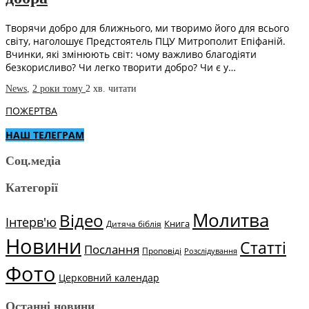
Творячи добро для ближнього, ми творимо його для всього
світу, наголошує Предстоятель ПЦУ Митрополит Епіфаній.
Вчинки, які змінюють світ: чому важливо благодіяти
безкорисливо? Чи легко творити добро? Чи є у…
News
,
2 роки тому
2 хв.
читати
ПОЖЕРТВА
НАШ ТЕЛЕГРАМ
Соц.медіа
Категорії
Молитва
Відео
Інтерв'ю
Книга
Дитяча біблія
Новини
Статті
Послання
Проповіді
Розслідування
Фото
Церковний календар
Останні новини