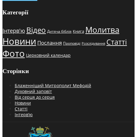
Категорії
Молитва
Відео
Інтерв'ю
Книга
Дитяча біблія
Новини
Статті
Послання
Проповіді
Розслідування
Фото
Церковний календар
Сторінки
Блаженніший Митрополит Мефодій
Духовний заповіт
Від серця до серця
Новини
Статті
Інтерв’ю