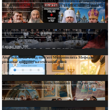
СВЯТІ УХИЛЯНТИ: СХЕМА, ЯК ПЕРЕТВОРИТИ ПЦУ
НА «ОФШОР» ДЛЯ ДЕЗЕРТИРА ІЗ МОСКОВСЬКОГО
ПАТРІАРХАТУ
3 місяці тому
654
«Кейс Тихона» у Тернополі: як Молитовний сніданок
оголив кризу довіри в ПЦУ
4 місяці тому
160
AngelicBot: як Фонд пам’яті Митрополита Мефодія
розвиває цифрову катехизацію дітей
6 днів тому
9
Світові лідери в Києві: богословський погляд на день
міжнародної солідарності
3 тижні тому
16
35 років свободи совісті: періодизація зі слова