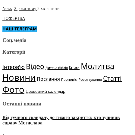
News
,
2 роки тому
2 хв.
читати
ПОЖЕРТВА
НАШ ТЕЛЕГРАМ
Соц.медіа
Категорії
Молитва
Відео
Інтерв'ю
Книга
Дитяча біблія
Новини
Статті
Послання
Проповіді
Розслідування
Фото
Церковний календар
Останні новини
Від гучного скандалу до тихого закриття: хто зупинив
справу Мстислава