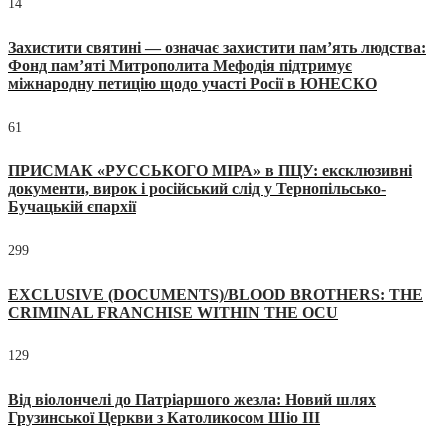
14
Захистити святині — означає захистити пам’ять людства:
Фонд пам’яті Митрополита Мефодія підтримує
міжнародну петицію щодо участі Росії в ЮНЕСКО
61
ПРИСМАК «РУССЬКОГО МІРА» в ПЦУ: ексклюзивні
документи, вирок і російський слід у Тернопільсько-
Бучацькій єпархії
299
EXCLUSIVE (DOCUMENTS)/BLOOD BROTHERS: THE
CRIMINAL FRANCHISE WITHIN THE OCU
129
Від віолончелі до Патріаршого жезла: Новий шлях
Грузинської Церкви з Католикосом Шіо III