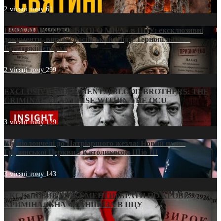
2 місяці тому
61
ПРИСМАК «РУССЬКОГО МІРА» в ПЦУ: ексклюзивні
документи, вирок і російський слід у Тернопільсько-
Бучацькій єпархії
2 місяці тому
299
EXCLUSIVE (DOCUMENTS)/BLOOD BROTHERS: THE
CRIMINAL FRANCHISE WITHIN THE OCU
3 місяці тому
129
Від віолончелі до Патріаршого жезла: Новий шлях
Грузинської Церкви з Католикосом Шіо III
3 місяці тому
143
ЕКСКЛЮЗИВ (ДОКУМЕНТИ)/БРАТИ ПО КРОВІ:
КРИМІНАЛЬНА ФРАНШИЗА В ПЦУ