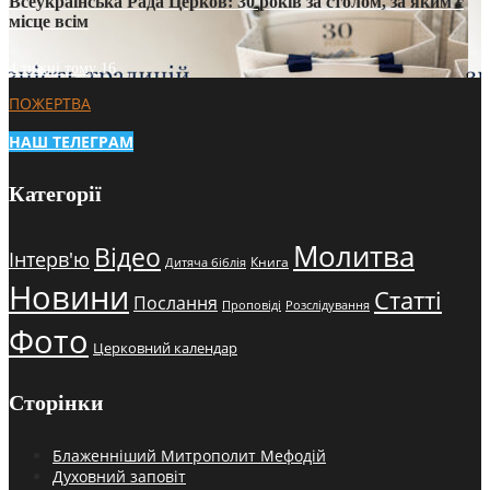
Всеукраїнська Рада Церков: 30 років за столом, за яким є
місце всім
4 тижні тому
16
ПОЖЕРТВА
НАШ ТЕЛЕГРАМ
Категорії
Молитва
Відео
Інтерв'ю
Книга
Дитяча біблія
Новини
Статті
Послання
Проповіді
Розслідування
Фото
Церковний календар
Сторінки
Блаженніший Митрополит Мефодій
Духовний заповіт