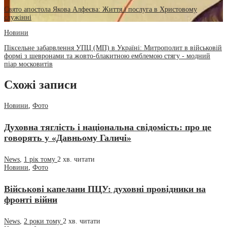
Свято апостола Якова Алфеєва: Життя і послуга в Христовому
служінні
Новини
Піксельне забарвлення УПЦ (МП) в Україні: Митрополит в військовій
формі з шевронами та жовто-блакитною емблемою стягу - модний
піар московитів
Схожі записи
Новини
,
Фото
Духовна тяглість і національна свідомість: про це
говорять у «Давньому Галичі»
News
,
1 рік тому
2 хв.
читати
Новини
,
Фото
Військові капелани ПЦУ: духовні провідники на
фронті війни
News
,
2 роки тому
2 хв.
читати