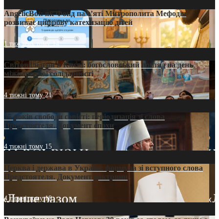
AngelicBot: як Фонд пам’яті Митрополита Мефодія
розвиває цифрову катехизацію дітей
1 тиждень тому
14
Світові лідери в Києві: богословський погляд на день
міжнародної солідарності
4 тижні тому
21
35 років свободи совісті: періодизація зі слова
Предстоятеля. Документ епохи
4 тижні тому
15
Церква і держава в Україні: формула зі вступного слова
Предстоятеля. Документ доктрини
4 тижні тому
18