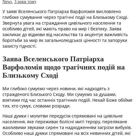
News
,
3 роки тому
У заяві Вселенського Патріарха Варфоломія висловлено
глибоке сумування через трагічні події на Близькому Сході.
Звернута увага на страждання цивільного населення та
особливо дітей, які мають право на мир і безпеку. Заява
закликає до відмови від насильства та акцентує важливість
боротьби за мир як загальнолюдської цінності та запоруки
захисту гідності.
Заява Вселенського Патріарха
Варфоломія щодо трагічних подій на
Близькому Сході
Ми глибоко сумуємо через новини, які надходять з
стражденого Близького Сходу. Ми сумуємо за душами,
взятими під час останніх трагічних подій. Нехай Боже обійме
тих, хто сумує, словами розради.
Наші думки і молитви передусім спрямовані на цивільне
населення, яке переживає болісні миті терору, перелякане
жахливими звуками сирен та надходженням загрози вибухів.
Особливо наші думки спрямовані на всіх невинних дітей, які