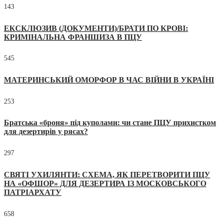
143
ЕКСКЛЮЗИВ (ДОКУМЕНТИ)/БРАТИ ПО КРОВІ:
КРИМІНАЛЬНА ФРАНШИЗА В ПЦУ
545
МАТЕРИНСЬКИЙ ОМОРФОР В ЧАС ВІЙНИ В УКРАЇНІ
253
Братська «броня» під куполами: чи стане ПЦУ прихистком
для дезертирів у рясах?
297
СВЯТІ УХИЛЯНТИ: СХЕМА, ЯК ПЕРЕТВОРИТИ ПЦУ
НА «ОФШОР» ДЛЯ ДЕЗЕРТИРА ІЗ МОСКОВСЬКОГО
ПАТРІАРХАТУ
658