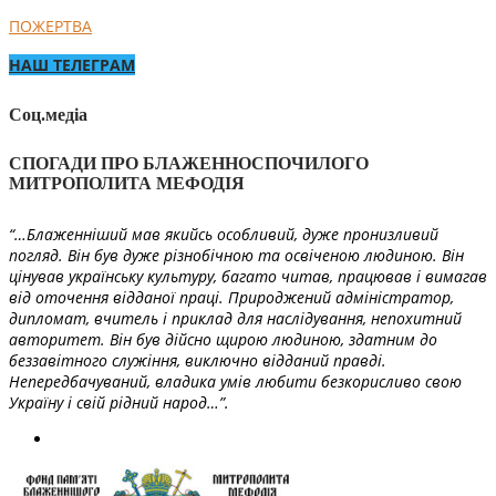
ПОЖЕРТВА
НАШ ТЕЛЕГРАМ
Соц.медіа
СПОГАДИ ПРО БЛАЖЕННОСПОЧИЛОГО
МИТРОПОЛИТА МЕФОДІЯ
“…Блаженніший мав якийсь особливий, дуже пронизливий
погляд. Він був дуже різнобічною та освіченою людиною. Він
цінував українську культуру, багато читав, працював і вимагав
від оточення відданої праці. Природжений адміністратор,
дипломат, вчитель і приклад для наслідування, непохитний
авторитет. Він був дійсно щирою людиною, здатним до
беззавітного служіння, виключно відданий правді.
Непередбачуваний, владика умів любити безкорисливо свою
Україну і свій рідний народ…”.