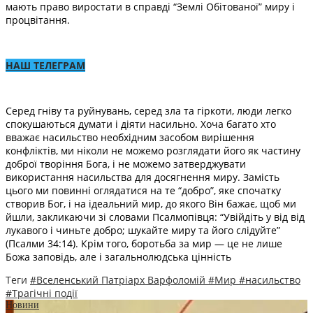
мають право виростати в справді “Землі Обітованої” миру і
процвітання.
НАШ ТЕЛЕГРАМ
Серед гніву та руйнувань, серед зла та гіркоти, люди легко
спокушаються думати і діяти насильно. Хоча багато хто
вважає насильство необхідним засобом вирішення
конфліктів, ми ніколи не можемо розглядати його як частину
доброї творіння Бога, і не можемо затверджувати
використання насильства для досягнення миру. Замість
цього ми повинні оглядатися на те “добро”, яке спочатку
створив Бог, і на ідеальний мир, до якого Він бажає, щоб ми
йшли, закликаючи зі словами Псалмопівця: “Увійдіть у від від
лукавого і чиньте добро; шукайте миру та його слідуйте”
(Псалми 34:14). Крім того, боротьба за мир — це не лише
Божа заповідь, але і загальнолюдська цінність
Теги
#Вселенський Патріарх Варфоломій
#Мир
#насильство
#Трагічні події
Новини