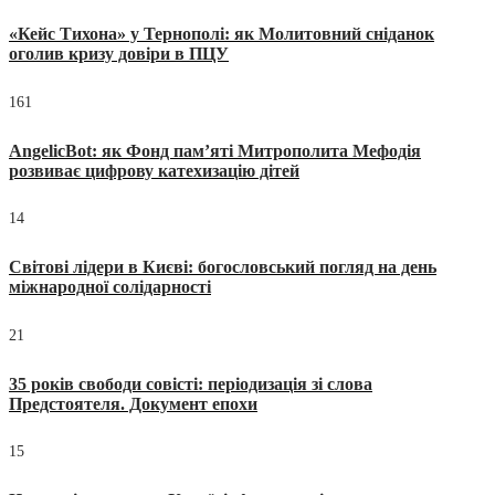
«Кейс Тихона» у Тернополі: як Молитовний сніданок
оголив кризу довіри в ПЦУ
161
AngelicBot: як Фонд пам’яті Митрополита Мефодія
розвиває цифрову катехизацію дітей
14
Світові лідери в Києві: богословський погляд на день
міжнародної солідарності
21
35 років свободи совісті: періодизація зі слова
Предстоятеля. Документ епохи
15