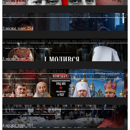
3 місяці тому
545
МАТЕРИНСЬКИЙ ОМОРФОР В ЧАС ВІЙНИ В УКРАЇНІ
3 місяці тому
253
Братська «броня» під куполами: чи стане ПЦУ прихистком
для дезертирів у рясах?
3 місяці тому
297
СВЯТІ УХИЛЯНТИ: СХЕМА, ЯК ПЕРЕТВОРИТИ ПЦУ
НА «ОФШОР» ДЛЯ ДЕЗЕРТИРА ІЗ МОСКОВСЬКОГО
ПАТРІАРХАТУ
3 місяці тому
658
«Кейс Тихона» у Тернополі: як Молитовний сніданок
оголив кризу довіри в ПЦУ
4 місяці тому
161