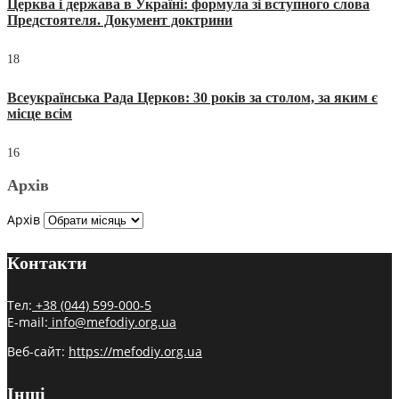
Церква і держава в Україні: формула зі вступного слова
Предстоятеля. Документ доктрини
18
Всеукраїнська Рада Церков: 30 років за столом, за яким є
місце всім
16
Архів
Архів
Контакти
Тел:
+38 (044) 599-000-5
E-mail:
info@mefodiy.org.ua
Веб-сайт:
https://mefodiy.org.ua
Інші