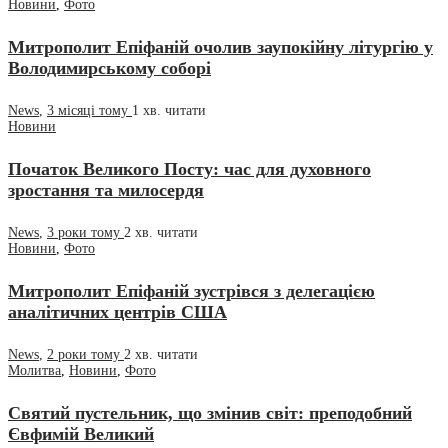
Новини
,
Фото
Митрополит Епіфаній очолив заупокійну літургію у
Володимирському соборі
News
,
3 місяці тому
1 хв.
читати
Новини
Початок Великого Посту: час для духовного
зростання та милосердя
News
,
3 роки тому
2 хв.
читати
Новини
,
Фото
Митрополит Епіфаній зустрівся з делегацією
аналітичних центрів США
News
,
2 роки тому
2 хв.
читати
Молитва
,
Новини
,
Фото
Святий пустельник, що змінив світ: преподобний
Євфимій Великий