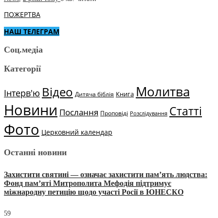
ПОЖЕРТВА
НАШ ТЕЛЕГРАМ
Соц.медіа
Категорії
Молитва
Відео
Інтерв'ю
Книга
Дитяча біблія
Новини
Статті
Послання
Проповіді
Розслідування
Фото
Церковний календар
Останні новини
Захистити святині — означає захистити пам’ять людства:
Фонд пам’яті Митрополита Мефодія підтримує
міжнародну петицію щодо участі Росії в ЮНЕСКО
59