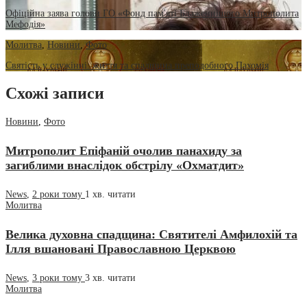
Офіційна заява голови ГО «Фонд пам'яті Блаженнішого Митрополита
Мефодія»
Молитва
,
Новини
,
Фото
Святість у служінні: життя та спадщина преподобного Пахомія
Схожі записи
Новини
,
Фото
Митрополит Епіфаній очолив панахиду за
загиблими внаслідок обстрілу «Охматдит»
News
,
2 роки тому
1 хв.
читати
Молитва
Велика духовна спадщина: Святителі Амфилохій та
Ілля вшановані Православною Церквою
News
,
3 роки тому
3 хв.
читати
Молитва