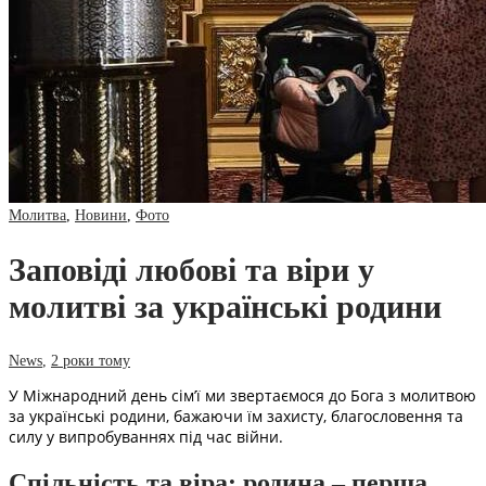
Молитва
,
Новини
,
Фото
Заповіді любові та віри у
молитві за українські родини
News
,
2 роки тому
У Міжнародний день сім’ї ми звертаємося до Бога з молитвою
за українські родини, бажаючи їм захисту, благословення та
силу у випробуваннях під час війни.
Спільність та віра: родина – перша