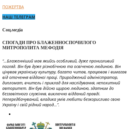
ПОЖЕРТВА
НАШ ТЕЛЕГРАМ
Соц.медіа
СПОГАДИ ПРО БЛАЖЕННОСПОЧИЛОГО
МИТРОПОЛИТА МЕФОДІЯ
“…Блаженніший мав якийсь особливий, дуже пронизливий
погляд. Він був дуже різнобічною та освіченою людиною. Він
цінував українську культуру, багато читав, працював і вимагав
від оточення відданої праці. Природжений адміністратор,
дипломат, вчитель і приклад для наслідування, непохитний
авторитет. Він був дійсно щирою людиною, здатним до
беззавітного служіння, виключно відданий правді.
Непередбачуваний, владика умів любити безкорисливо свою
Україну і свій рідний народ…”.