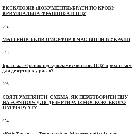
ЕКСКЛЮЗИВ (ДОКУМЕНТИ)/БРАТИ ПО КРОВІ:
КРИМІНАЛЬНА ФРАНШИЗА В ПЦУ
542
МАТЕРИНСЬКИЙ ОМОРФОР В ЧАС ВІЙНИ В УКРАЇНІ
248
Братська «броня» під куполами: чи стане ПЦУ прихистком
для дезертирів у рясах?
293
СВЯТІ УХИЛЯНТИ: СХЕМА, ЯК ПЕРЕТВОРИТИ ПЦУ
НА «ОФШОР» ДЛЯ ДЕЗЕРТИРА ІЗ МОСКОВСЬКОГО
ПАТРІАРХАТУ
654
«Кейс Тихона» у Тернополі: як Молитовний сніданок