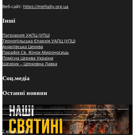
Веб-сайт:
https://mefodiy.org.ua
Інші
Патріархія УАПЦ (УПЦ)
Тернопільська Єпархія УАПЦ (УПЦ)
Андріївська Церква
Парафія Св. Жінок-Мироносиць
Помісна Церква України
Щедрик – Церковна Лавка
Соц.медіа
Останні новини
Захистити святині — означає захистити пам’ять людства:
Фонд пам’яті Митрополита Мефодія підтримує
міжнародну петицію щодо участі Росії в ЮНЕСКО
2 місяці тому
59