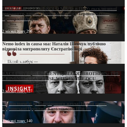
ПРИСМАК «РУССЬКОГО МІРА» в ПЦУ: ексклюзивні
документи, вирок і російський слід у Тернопільсько-
Бучацькій єпархії
2 місяці тому
296
Nemo iudex in causa sua: Наталія Шевчук публічно
відповіла митрополиту Євстратію Зорі
3 місяці тому
213
EXCLUSIVE (DOCUMENTS)/BLOOD BROTHERS: THE
CRIMINAL FRANCHISE WITHIN THE OCU
3 місяці тому
127
Від віолончелі до Патріаршого жезла: Новий шлях
Грузинської Церкви з Католикосом Шіо III
3 місяці тому
140