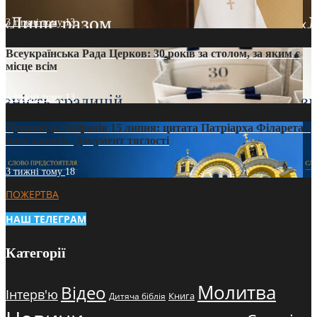
3 тижні тому
13
Всеукраїнська Рада Церков: 30 років за столом, за яким є
місце всім
3 тижні тому
13
Проповідь Епіфанія 15 липня: цитата Патріарха Філарета з
його амвона. Документ тяглості
3 тижні тому
18
ПОЖЕРТВА
НАШ ТЕЛЕГРАМ
Категорії
Молитва
Відео
Інтерв'ю
Книга
Дитяча біблія