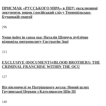
ПРИСМАК «РУССЬКОГО МІРА» в ПЦУ: ексклюзивні
документи, вирок і російський слід у Тернопільсько-
Бучацькій єпархії
296
Nemo iudex in causa sua: Наталія Шевчук публічно
відповіла митрополиту Євстратію Зорі
213
EXCLUSIVE (DOCUMENTS)/BLOOD BROTHERS: THE
CRIMINAL FRANCHISE WITHIN THE OCU
127
Від віолончелі до Патріаршого жезла: Новий шлях
Грузинської Церкви з Католикосом Шіо III
140