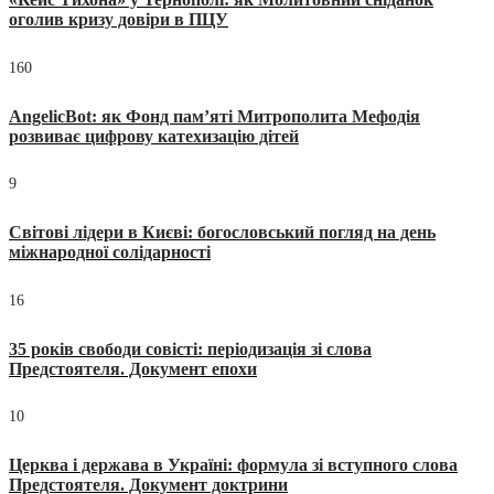
оголив кризу довіри в ПЦУ
160
AngelicBot: як Фонд пам’яті Митрополита Мефодія
розвиває цифрову катехизацію дітей
9
Світові лідери в Києві: богословський погляд на день
міжнародної солідарності
16
35 років свободи совісті: періодизація зі слова
Предстоятеля. Документ епохи
10
Церква і держава в Україні: формула зі вступного слова
Предстоятеля. Документ доктрини