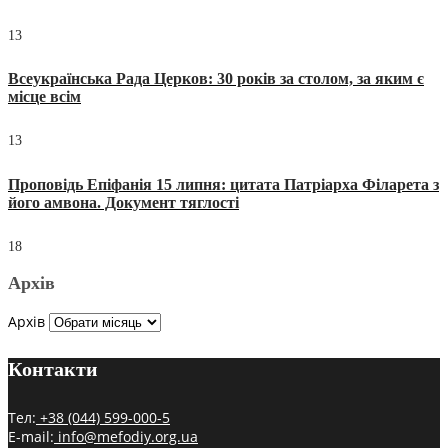
13
Всеукраїнська Рада Церков: 30 років за столом, за яким є
місце всім
13
Проповідь Епіфанія 15 липня: цитата Патріарха Філарета з
його амвона. Документ тяглості
18
Архів
Архів
Контакти
Тел:
+38 (044) 599-000-5
E-mail:
info@mefodiy.org.ua