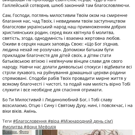
Галілейській сотворив, шлюб законний там благословляючи.
Сам, Господи, поглянь милостивим Твоїм оком на смиренне
благання нас, чад Твоїх, і невидимим твоїм заступництвом
благослови український народ наш примноженням добрих
християнських родин, серед яких квітнула б молитва,
святість, згода, однодумність і взаємна жертовна любов.
Оживи в серцях наших заповідь Свою: «Що Бог з’єднав,
людина нехай не розлучає». Допоможи батькам бути
прикладом благочестя для дітей своїх, а дітям стати
батьківською втіхою і нев’янучим вінцем слави для свого
народу. Навчи нас долати диявольські спокуси і відбивати всі
стріли лукавого, на руйнування домашньої церкви-родини
спрямовані. Сподоби рабів Твоїх провадити мирне життя у
всякому благочесті і чистоті, та подай нам милість вірно Тобі
служити і все необхідне для спасіння отримати.
Бо Ти Милостивий і Людинолюбний Бог, і Тобі славу
возсилаємо, Отцю і Сину і Святому Духу, нині, і повсякчас, і на
віки віків. Амінь.
Теги
#благословення
#віра
#Міжнародний день сім'ї
#молитва
#фонд Мефодія
Новини
,
Фото