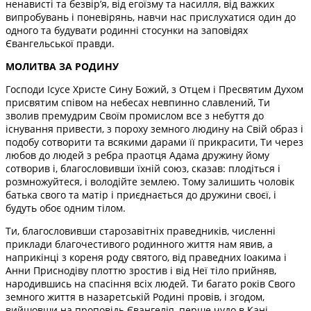
ненависті та безвір’я, від егоїзму та насилля, від важких
випробувань і поневірянь, навчи нас прислухатися один до
одного та будувати родинні стосунки на заповідях
Євангельської правди.
МОЛИТВА ЗА РОДИНУ
Господи Ісусе Христе Сину Божий, з Отцем і Пресвятим Духом
присвятим співом на небесах невпинно славлений, Ти
зволив премудрим Своїм промислом все з небуття до
існування привести, з пороху земного людину на Свій образ і
подобу сотворити та всякими дарами її прикрасити, Ти через
любов до людей з ребра праотця Адама дружину йому
сотворив і, благословивши їхній союз, сказав: плодіться і
розмножуйтеся, і володійте землею. Тому залишить чоловік
батька свого та матір і приєднається до дружини своєї, і
будуть обоє одним тілом.
Ти, благословивши старозавітніх праведників, численні
приклади благочестивого родинного життя нам явив, а
наприкінці з кореня роду святого, від праведних Іоакима і
Анни Приснодіву плоттю зростив і від Неї тіло прийняв,
народившись на спасіння всіх людей. Ти багато років Свого
земного життя в назаретській Родині провів, і згодом,
вийшовши на проповідь Євангелія, перше чудо в Кані