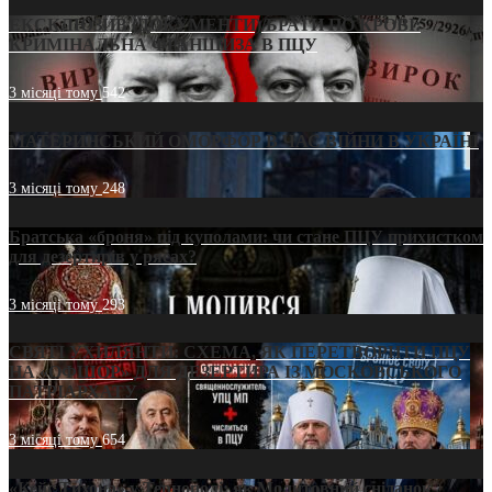
ЕКСКЛЮЗИВ (ДОКУМЕНТИ)/БРАТИ ПО КРОВІ:
КРИМІНАЛЬНА ФРАНШИЗА В ПЦУ
3 місяці тому
542
МАТЕРИНСЬКИЙ ОМОРФОР В ЧАС ВІЙНИ В УКРАЇНІ
3 місяці тому
248
Братська «броня» під куполами: чи стане ПЦУ прихистком
для дезертирів у рясах?
3 місяці тому
293
СВЯТІ УХИЛЯНТИ: СХЕМА, ЯК ПЕРЕТВОРИТИ ПЦУ
НА «ОФШОР» ДЛЯ ДЕЗЕРТИРА ІЗ МОСКОВСЬКОГО
ПАТРІАРХАТУ
3 місяці тому
654
«Кейс Тихона» у Тернополі: як Молитовний сніданок