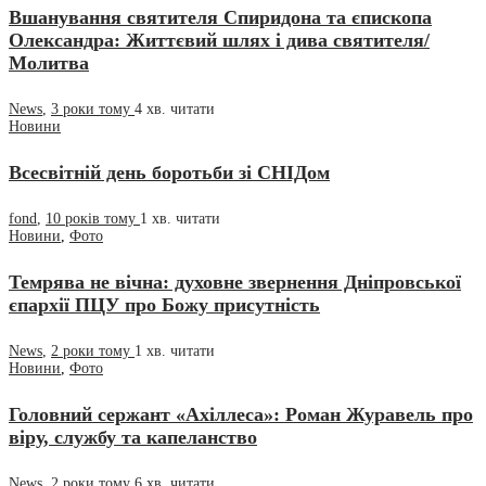
Вшанування святителя Спиридона та єпископа
Олександра: Життєвий шлях і дива святителя/
Молитва
News
,
3 роки тому
4 хв.
читати
Новини
Всесвітній день боротьби зі СНІДом
fond
,
10 років тому
1 хв.
читати
Новини
,
Фото
Темрява не вічна: духовне звернення Дніпровської
єпархії ПЦУ про Божу присутність
News
,
2 роки тому
1 хв.
читати
Новини
,
Фото
Головний сержант «Ахіллеса»: Роман Журавель про
віру, службу та капеланство
News
,
2 роки тому
6 хв.
читати