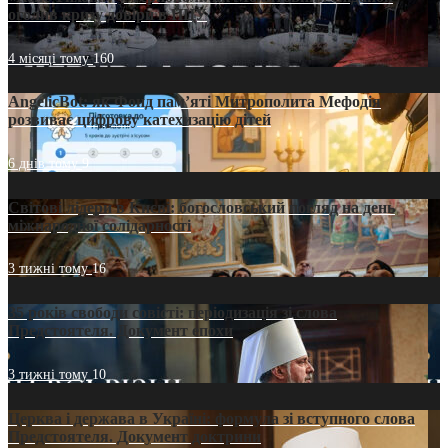
оголив кризу довіри в ПЦУ
4 місяці тому
160
AngelicBot: як Фонд пам’яті Митрополита Мефодія
розвиває цифрову катехизацію дітей
6 днів тому
9
Світові лідери в Києві: богословський погляд на день
міжнародної солідарності
3 тижні тому
16
35 років свободи совісті: періодизація зі слова
Предстоятеля. Документ епохи
3 тижні тому
10
Церква і держава в Україні: формула зі вступного слова
Предстоятеля. Документ доктрини