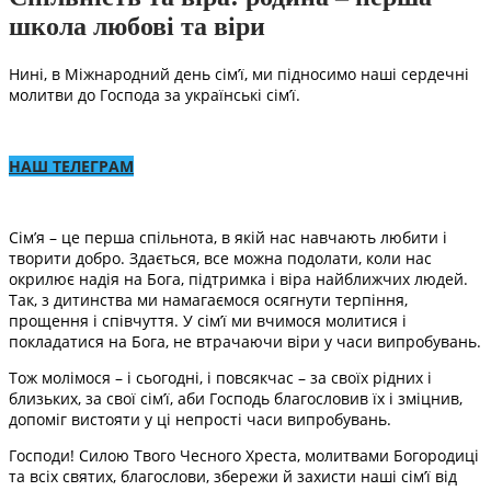
школа любові та віри
Нині, в Міжнародний день сім’ї, ми підносимо наші сердечні
молитви до Господа за українські сім’ї.
НАШ ТЕЛЕГРАМ
Сім’я – це перша спільнота, в якій нас навчають любити і
творити добро. Здається, все можна подолати, коли нас
окрилює надія на Бога, підтримка і віра найближчих людей.
Так, з дитинства ми намагаємося осягнути терпіння,
прощення і співчуття. У сім’ї ми вчимося молитися і
покладатися на Бога, не втрачаючи віри у часи випробувань.
Тож молімося – і сьогодні, і повсякчас – за своїх рідних і
близьких, за свої сім’ї, аби Господь благословив їх і зміцнив,
допоміг вистояти у ці непрості часи випробувань.
Господи! Силою Твого Чесного Хреста, молитвами Богородиці
та всіх святих, благослови, збережи й захисти наші сім’ї від