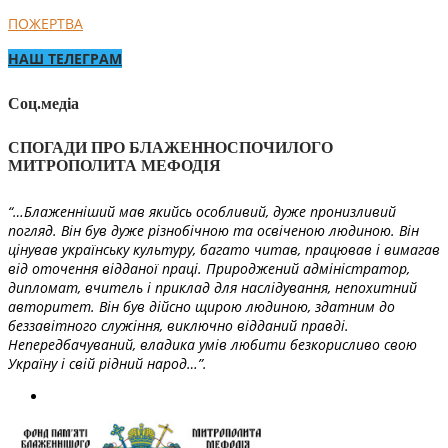
ПОЖЕРТВА
НАШ ТЕЛЕГРАМ
Соц.медіа
СПОГАДИ ПРО БЛАЖЕННОСПОЧИЛОГО
МИТРОПОЛИТА МЕФОДІЯ
“…Блаженніший мав якийсь особливий, дуже пронизливий
погляд. Він був дуже різнобічною та освіченою людиною. Він
цінував українську культуру, багато читав, працював і вимагав
від оточення відданої праці. Природжений адміністратор,
дипломат, вчитель і приклад для наслідування, непохитний
авторитет. Він був дійсно щирою людиною, здатним до
беззавітного служіння, виключно відданий правді.
Непередбачуваний, владика умів любити безкорисливо свою
Україну і свій рідний народ…”.