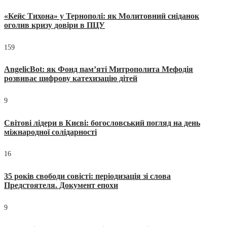
«Кейс Тихона» у Тернополі: як Молитовний сніданок
оголив кризу довіри в ПЦУ
159
AngelicBot: як Фонд пам’яті Митрополита Мефодія
розвиває цифрову катехизацію дітей
9
Світові лідери в Києві: богословський погляд на день
міжнародної солідарності
16
35 років свободи совісті: періодизація зі слова
Предстоятеля. Документ епохи
9