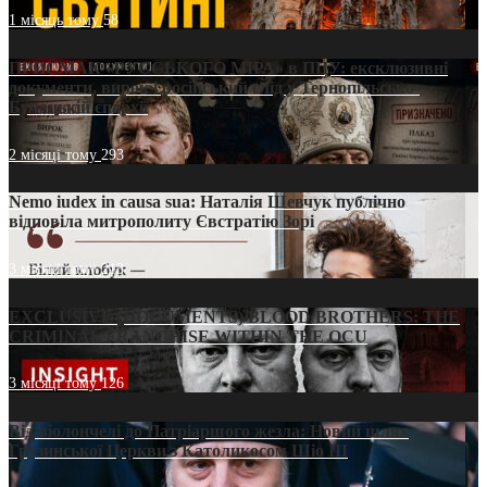
1 місяць тому
58
ПРИСМАК «РУССЬКОГО МІРА» в ПЦУ: ексклюзивні
документи, вирок і російський слід у Тернопільсько-
Бучацькій єпархії
2 місяці тому
293
Nemo iudex in causa sua: Наталія Шевчук публічно
відповіла митрополиту Євстратію Зорі
3 місяці тому
213
EXCLUSIVE (DOCUMENTS)/BLOOD BROTHERS: THE
CRIMINAL FRANCHISE WITHIN THE OCU
3 місяці тому
126
Від віолончелі до Патріаршого жезла: Новий шлях
Грузинської Церкви з Католикосом Шіо III