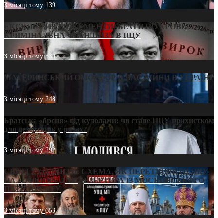
3 місяці тому
139
ЕКСКЛЮЗИВ (ДОКУМЕНТИ)/БРАТИ ПО КРОВІ:
КРИМІНАЛЬНА ФРАНШИЗА В ПЦУ
3 місяці тому
539
МАТЕРИНСЬКИЙ ОМОРФОР В ЧАС ВІЙНИ В УКРАЇНІ
3 місяці тому
248
Братська «броня» під куполами: чи стане ПЦУ прихистком
для дезертирів у рясах?
3 місяці тому
292
СВЯТІ УХИЛЯНТИ: СХЕМА, ЯК ПЕРЕТВОРИТИ ПЦУ
НА «ОФШОР» ДЛЯ ДЕЗЕРТИРА ІЗ МОСКОВСЬКОГО
ПАТРІАРХАТУ
3 місяці тому
653