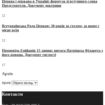
Церква і держава в Україні: формула зі вступного слова
Предстоятеля. Документ доктрини
12
Всеукраїнська Рада Церков: 30 років за столом, за яким є
місце всім
12
Проповідь Епіфанія 15 липня: цитата Патріарха Філарета з
його амвона. Документ тяглості
17
Архів
Архів
Контакти