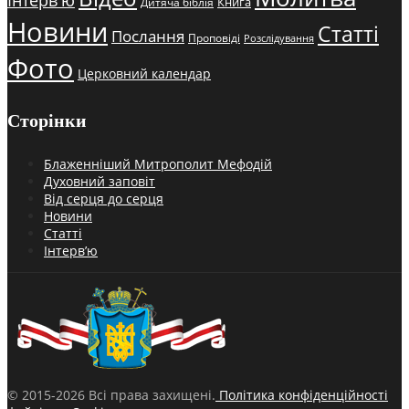
Книга
Дитяча біблія
Новини
Статті
Послання
Проповіді
Розслідування
Фото
Церковний календар
Сторінки
Блаженніший Митрополит Мефодій
Духовний заповіт
Від серця до серця
Новини
Статті
Інтерв’ю
© 2015-2026 Всі права захищені.
Політика конфіденційності