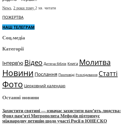
News
,
2 роки тому
2 хв.
читати
ПОЖЕРТВА
НАШ ТЕЛЕГРАМ
Соц.медіа
Категорії
Молитва
Відео
Інтерв'ю
Книга
Дитяча біблія
Новини
Статті
Послання
Проповіді
Розслідування
Фото
Церковний календар
Останні новини
Захистити святині — означає захистити пам’ять людства:
Фонд пам’яті Митрополита Мефодія підтримує
міжнародну петицію щодо участі Росії в ЮНЕСКО