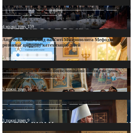
«Кейс Тихона» у Тернополі: як Молитовний сніданок
оголив кризу довіри в ПЦУ
4 місяці тому
159
AngelicBot: як Фонд пам’яті Митрополита Мефодія
розвиває цифрову катехизацію дітей
5 днів тому
9
Світові лідери в Києві: богословський погляд на день
міжнародної солідарності
3 тижні тому
16
35 років свободи совісті: періодизація зі слова
Предстоятеля. Документ епохи
3 тижні тому
9