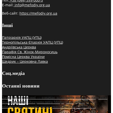
Тел:
+38 (044) 599-000-5
E-mail:
info@mefodiy.org.ua
Веб-сайт:
https://mefodiy.org.ua
Інші
Патріархія УАПЦ (УПЦ)
Тернопільська Єпархія УАПЦ (УПЦ)
Андріївська Церква
Парафія Св. Жінок-Мироносиць
Помісна Церква України
Щедрик – Церковна Лавка
Соц.медіа
Останні новини
Захистити святині — означає захистити пам’ять людства:
Фонд пам’яті Митрополита Мефодія підтримує
міжнародну петицію щодо участі Росії в ЮНЕСКО