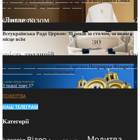
Церква і держава в Україні: формула зі вступного слова
Предстоятеля. Документ доктрини
3 тижні тому
12
Всеукраїнська Рада Церков: 30 років за столом, за яким є
місце всім
3 тижні тому
12
Проповідь Епіфанія 15 липня: цитата Патріарха Філарета з
його амвона. Документ тяглості
3 тижні тому
17
ПОЖЕРТВА
НАШ ТЕЛЕГРАМ
Категорії
Молитва
Відео
Інтерв'ю