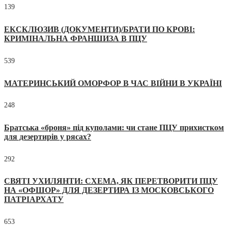
139
ЕКСКЛЮЗИВ (ДОКУМЕНТИ)/БРАТИ ПО КРОВІ:
КРИМІНАЛЬНА ФРАНШИЗА В ПЦУ
539
МАТЕРИНСЬКИЙ ОМОРФОР В ЧАС ВІЙНИ В УКРАЇНІ
248
Братська «броня» під куполами: чи стане ПЦУ прихистком
для дезертирів у рясах?
292
СВЯТІ УХИЛЯНТИ: СХЕМА, ЯК ПЕРЕТВОРИТИ ПЦУ
НА «ОФШОР» ДЛЯ ДЕЗЕРТИРА ІЗ МОСКОВСЬКОГО
ПАТРІАРХАТУ
653