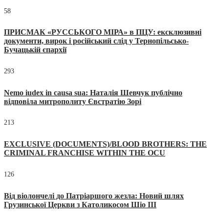
58
ПРИСМАК «РУССЬКОГО МІРА» в ПЦУ: ексклюзивні
документи, вирок і російський слід у Тернопільсько-
Бучацькій єпархії
293
Nemo iudex in causa sua: Наталія Шевчук публічно
відповіла митрополиту Євстратію Зорі
213
EXCLUSIVE (DOCUMENTS)/BLOOD BROTHERS: THE
CRIMINAL FRANCHISE WITHIN THE OCU
126
Від віолончелі до Патріаршого жезла: Новий шлях
Грузинської Церкви з Католикосом Шіо III