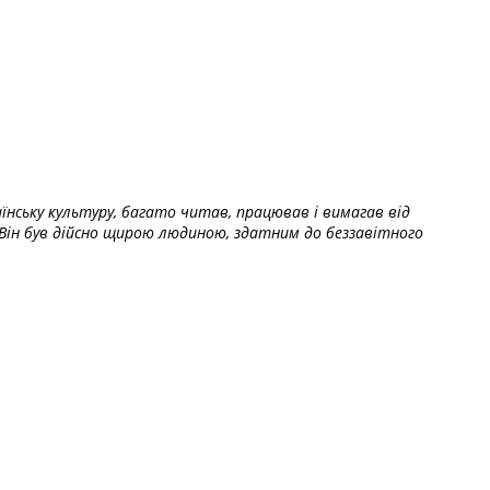
їнську культуру, багато читав, працював і вимагав від
Він був дійсно щирою людиною, здатним до беззавітного