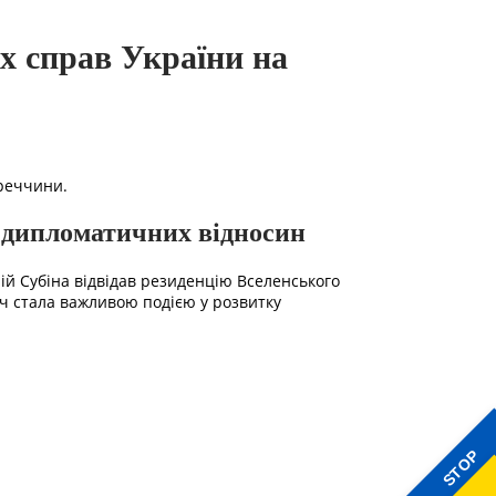
х справ України на
уреччини.
і дипломатичних відносин
ій Субіна відвідав резиденцію Вселенського
іч стала важливою подією у розвитку
STOP