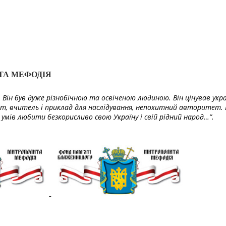
ТА МЕФОДІЯ
Він був дуже різнобічною та освіченою людиною. Він цінував укра
т, вчитель і приклад для наслідування, непохитний авторитет. 
умів любити безкорисливо свою Україну і свій рідний народ…”.