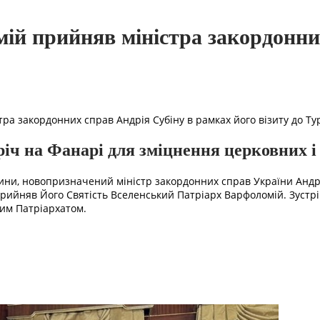
ій прийняв міністра закордонни
ра закордонних справ Андрія Субіну в рамках його візиту до Т
тріч на Фанарі для зміцнення церковних 
ччини, новопризначений міністр закордонних справ України Андр
прийняв Його Святість Вселенський Патріарх Варфоломій. Зустр
им Патріархатом.