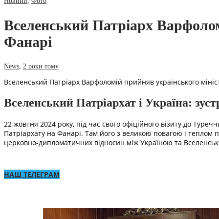
Новини
,
Фото
Вселенський Патріарх Варфолом
Фанарі
News
,
2 роки тому
Вселенський Патріарх Варфоломій прийняв українського мініст
Вселенський Патріархат і Україна: зус
22 жовтня 2024 року, під час свого офіційного візиту до Туре
Патріархату на Фанарі. Там його з великою повагою і теплом 
церковно-дипломатичних відносин між Україною та Вселенськ
НАШ ТЕЛЕГРАМ