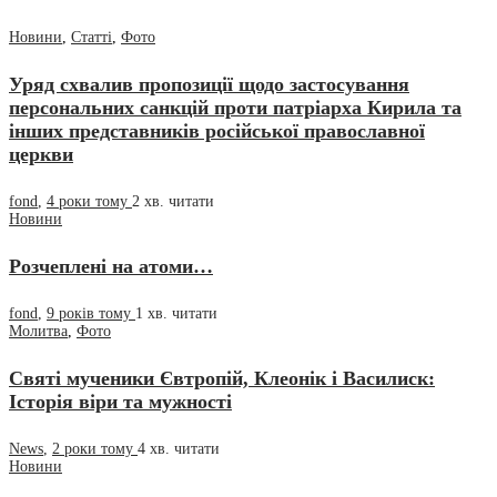
Новини
,
Статті
,
Фото
Уряд схвалив пропозиції щодо застосування
персональних санкцій проти патріарха Кирила та
інших представників російської православної
церкви
fond
,
4 роки тому
2 хв.
читати
Новини
Розчеплені на атоми…
fond
,
9 років тому
1 хв.
читати
Молитва
,
Фото
Святі мученики Євтропій, Клеонік і Василиск:
Історія віри та мужності
News
,
2 роки тому
4 хв.
читати
Новини