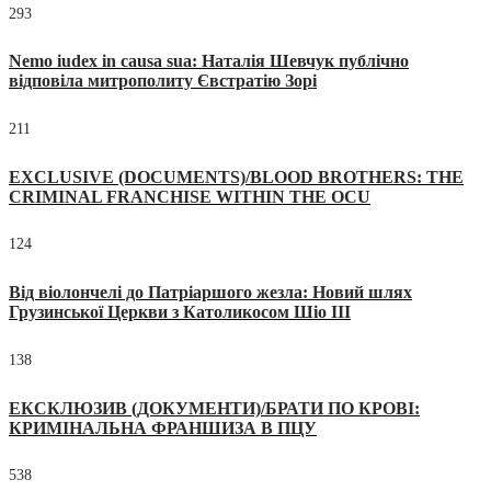
293
Nemo iudex in causa sua: Наталія Шевчук публічно
відповіла митрополиту Євстратію Зорі
211
EXCLUSIVE (DOCUMENTS)/BLOOD BROTHERS: THE
CRIMINAL FRANCHISE WITHIN THE OCU
124
Від віолончелі до Патріаршого жезла: Новий шлях
Грузинської Церкви з Католикосом Шіо III
138
ЕКСКЛЮЗИВ (ДОКУМЕНТИ)/БРАТИ ПО КРОВІ:
КРИМІНАЛЬНА ФРАНШИЗА В ПЦУ
538