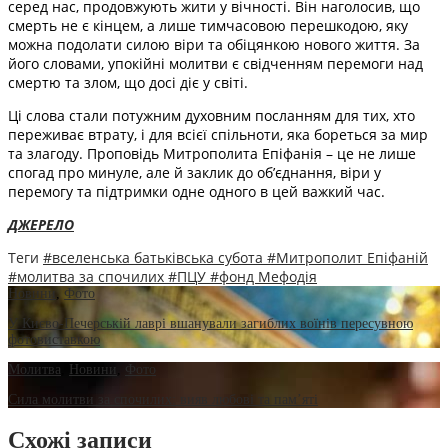
серед нас, продовжують жити у вічності. Він наголосив, що
смерть не є кінцем, а лише тимчасовою перешкодою, яку
можна подолати силою віри та обіцянкою нового життя. За
його словами, упокійні молитви є свідченням перемоги над
смертю та злом, що досі діє у світі.
Ці слова стали потужним духовним посланням для тих, хто
переживає втрату, і для всієї спільноти, яка бореться за мир
та злагоду. Проповідь Митрополита Епіфанія – це не лише
спогад про минуле, але й заклик до об’єднання, віри у
перемогу та підтримки одне одного в цей важкий час.
ДЖЕРЕЛО
Теги
#вселенська батьківська субота
#Митрополит Епіфаній
#молитва за спочилих
#ПЦУ
#фонд Мефодія
Новини
,
Фото
У Києво-Печерській лаврі вшанували загиблих воїнів пересувною
фотовиставкою
Молитва
,
Новини
,
Фото
Сила молитви за спочилих: вияв любові та пам’яті
Схожі записи