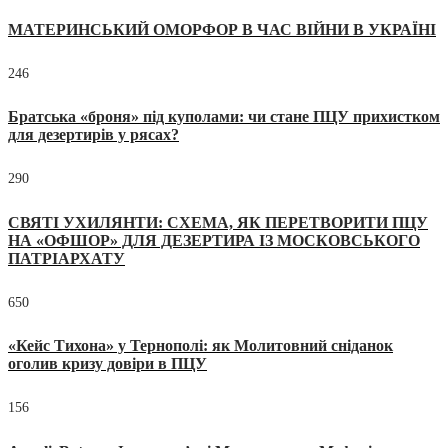
МАТЕРИНСЬКИЙ ОМОРФОР В ЧАС ВІЙНИ В УКРАЇНІ
246
Братська «броня» під куполами: чи стане ПЦУ прихистком
для дезертирів у рясах?
290
СВЯТІ УХИЛЯНТИ: СХЕМА, ЯК ПЕРЕТВОРИТИ ПЦУ
НА «ОФШОР» ДЛЯ ДЕЗЕРТИРА ІЗ МОСКОВСЬКОГО
ПАТРІАРХАТУ
650
«Кейс Тихона» у Тернополі: як Молитовний сніданок
оголив кризу довіри в ПЦУ
156