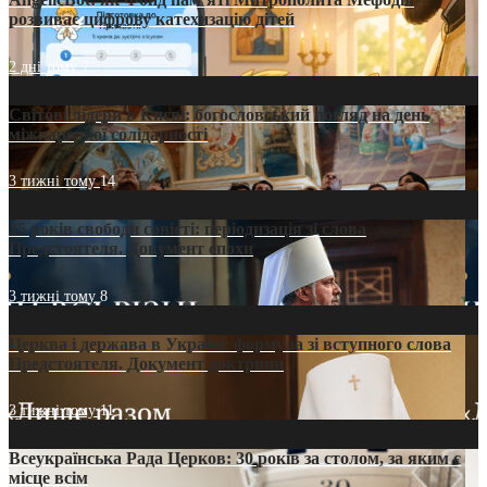
розвиває цифрову катехизацію дітей
2 дні тому
7
Світові лідери в Києві: богословський погляд на день
міжнародної солідарності
3 тижні тому
14
35 років свободи совісті: періодизація зі слова
Предстоятеля. Документ епохи
3 тижні тому
8
Церква і держава в Україні: формула зі вступного слова
Предстоятеля. Документ доктрини
3 тижні тому
11
Всеукраїнська Рада Церков: 30 років за столом, за яким є
місце всім