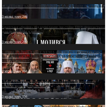
МАТЕРИНСЬКИЙ ОМОРФОР В ЧАС ВІЙНИ В УКРАЇНІ
3 місяці тому
246
Братська «броня» під куполами: чи стане ПЦУ прихистком
для дезертирів у рясах?
3 місяці тому
290
СВЯТІ УХИЛЯНТИ: СХЕМА, ЯК ПЕРЕТВОРИТИ ПЦУ
НА «ОФШОР» ДЛЯ ДЕЗЕРТИРА ІЗ МОСКОВСЬКОГО
ПАТРІАРХАТУ
3 місяці тому
650
«Кейс Тихона» у Тернополі: як Молитовний сніданок
оголив кризу довіри в ПЦУ
3 місяці тому
156
AngelicBot: як Фонд пам’яті Митрополита Мефодія