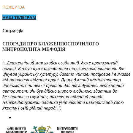
ПОЖЕРТВА
НАШ ТЕЛЕГРАМ
Соц.медіа
СПОГАДИ ПРО БЛАЖЕННОСПОЧИЛОГО
МИТРОПОЛИТА МЕФОДІЯ
“…Блаженніший мав якийсь особливий, дуже пронизливий
погляд. Він був дуже різнобічною та освіченою людиною. Він
цінував українську культуру, багато читав, працював і вимагав
від оточення відданої праці. Природжений адміністратор,
дипломат, вчитель і приклад для наслідування, непохитний
авторитет. Він був дійсно щирою людиною, здатним до
беззавітного служіння, виключно відданий правді.
Непередбачуваний, владика умів любити безкорисливо свою
Україну і свій рідний народ…”.