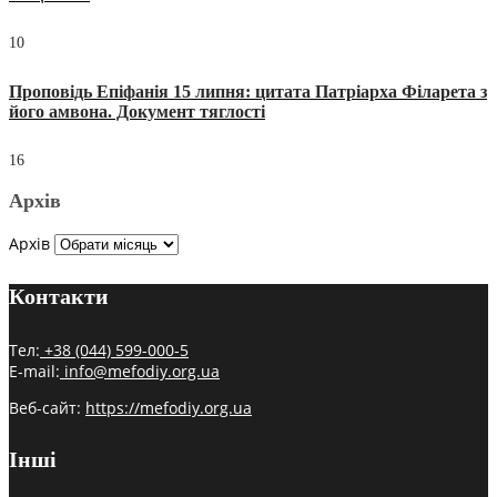
10
Проповідь Епіфанія 15 липня: цитата Патріарха Філарета з
його амвона. Документ тяглості
16
Архів
Архів
Контакти
Тел:
+38 (044) 599-000-5
E-mail:
info@mefodiy.org.ua
Веб-сайт:
https://mefodiy.org.ua
Інші