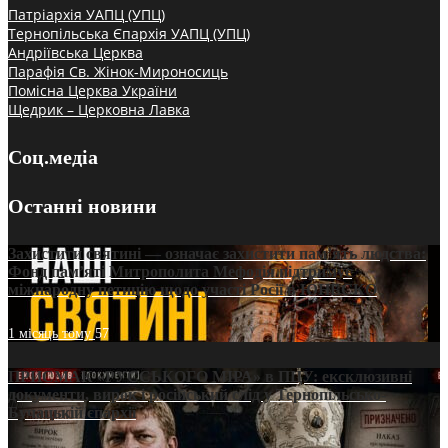
Патріархія УАПЦ (УПЦ)
Тернопільська Єпархія УАПЦ (УПЦ)
Андріївська Церква
Парафія Св. Жінок-Мироносиць
Помісна Церква України
Щедрик – Церковна Лавка
Соц.медіа
Останні новини
Захистити святині — означає захистити пам’ять людства:
Фонд пам’яті Митрополита Мефодія підтримує
міжнародну петицію щодо участі Росії в ЮНЕСКО
1 місяць тому
57
ПРИСМАК «РУССЬКОГО МІРА» в ПЦУ: ексклюзивні
документи, вирок і російський слід у Тернопільсько-
Бучацькій єпархії