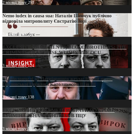
2 місяці тому
293
Nemo iudex in causa sua: Наталія Шевчук публічно
відповіла митрополиту Євстратію Зорі
3 місяці тому
211
EXCLUSIVE (DOCUMENTS)/BLOOD BROTHERS: THE
CRIMINAL FRANCHISE WITHIN THE OCU
3 місяці тому
124
Від віолончелі до Патріаршого жезла: Новий шлях
Грузинської Церкви з Католикосом Шіо III
3 місяці тому
138
ЕКСКЛЮЗИВ (ДОКУМЕНТИ)/БРАТИ ПО КРОВІ:
КРИМІНАЛЬНА ФРАНШИЗА В ПЦУ
3 місяці тому
538