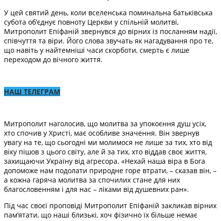
У цей святий день, коли вселенська поминальна батьківська
субота об’єднує повноту Церкви у спільній молитві,
Митрополит Епіфаній звернувся до вірних із посланням надії,
співчуття та віри. Його слова звучать як нагадування про те,
що навіть у найтемніші часи скорботи, смерть є лише
переходом до вічного життя.
НАШ ТЕЛЕГРАМ
Митрополит наголосив, що молитва за упокоєння душ усіх,
хто спочив у Христі, має особливе значення. Він звернув
увагу на те, що сьогодні ми молимося не лише за тих, хто від
віку пішов з цього світу, але й за тих, хто віддав своє життя,
захищаючи Україну від агресора. «Нехай наша віра в Бога
допоможе нам подолати природне горе втрати, – сказав він, –
а кожна гаряча молитва за спочилих стане для них
благословенням і для нас – ліками від душевних ран».
Під час своєї проповіді Митрополит Епіфаній закликав вірних
пам’ятати, що наші близькі, хоч фізично їх більше немає