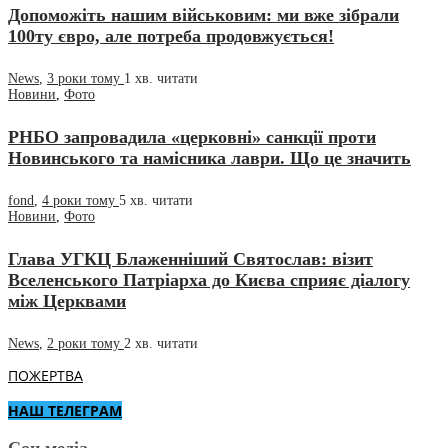
Допоможіть нашим військовим: ми вже зібрали
100ту євро, але потреба продовжується!
News
,
3 роки тому
1 хв.
читати
Новини
,
Фото
РНБО запровадила «церковні» санкції проти
Новинського та намісника лаври. Що це значить
fond
,
4 роки тому
5 хв.
читати
Новини
,
Фото
Глава УГКЦ Блаженніший Святослав: візит
Вселенського Патріарха до Києва сприяє діалогу
між Церквами
News
,
2 роки тому
2 хв.
читати
ПОЖЕРТВА
НАШ ТЕЛЕГРАМ
Соц.медіа