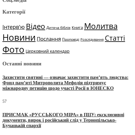
Категорії
Молитва
Відео
Інтерв'ю
Книга
Дитяча біблія
Новини
Статті
Послання
Проповіді
Розслідування
Фото
Церковний календар
Останні новини
Захистити святині — означає захистити пам’ять людства:
Фонд пам’яті Митрополита Мефодія підтримує
міжнародну петицію щодо участі Росії в ЮНЕСКО
57
ПРИСМАК «РУССЬКОГО МІРА» в ПЦУ: ексклюзивні
документи, вирок і російський слід у Тернопільсько-
Бучацькій єпархії