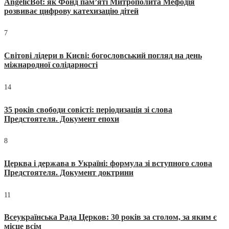
AngelicBot: як Фонд пам’яті Митрополита Мефодія
розвиває цифрову катехизацію дітей
7
Світові лідери в Києві: богословський погляд на день
міжнародної солідарності
14
35 років свободи совісті: періодизація зі слова
Предстоятеля. Документ епохи
8
Церква і держава в Україні: формула зі вступного слова
Предстоятеля. Документ доктрини
11
Всеукраїнська Рада Церков: 30 років за столом, за яким є
місце всім