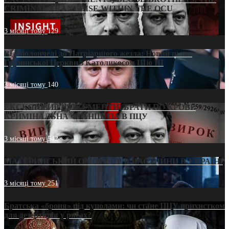
CRIMINAL FRANCHISE WITHIN THE OCU
3 місяці тому
129
Від віолончелі до Патріаршого жезла: Новий шлях
Грузинської Церкви з Католикосом Шіо III
3 місяці тому
140
ЕКСКЛЮЗИВ (ДОКУМЕНТИ)/БРАТИ ПО КРОВІ:
КРИМІНАЛЬНА ФРАНШИЗА В ПЦУ
3 місяці тому
542
МАТЕРИНСЬКИЙ ОМОРФОР В ЧАС ВІЙНИ В УКРАЇНІ
3 місяці тому
251
Братська «броня» під куполами: чи стане ПЦУ прихистком
для дезертирів у рясах?