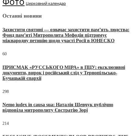
Фото
Церковний календар
Останні новини
Захистити святині — означає захистити пам’ять людства:
Фонд пам’яті Митрополита Мефодія підтримує
міжнародну петицію щодо участі Росії в ЮНЕСКО
60
ПРИСМАК «РУССЬКОГО МІРА» в ПЦУ: ексклюзивні
документи, вирок і російський слід у Тернопільсько-
Бучацькій єпархії
298
Nemo iudex in causa sua: Наталія Шевчук публічно
відповіла митрополиту Євстратію Зорі
214