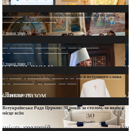
6 днів тому
11
Світові лідери в Києві: богословський погляд на день
міжнародної солідарності
3 тижні тому
19
35 років свободи совісті: періодизація зі слова
Предстоятеля. Документ епохи
3 тижні тому
13
Церква і держава в Україні: формула зі вступного слова
Предстоятеля. Документ доктрини
3 тижні тому
16
Всеукраїнська Рада Церков: 30 років за столом, за яким є
місце всім
3 тижні тому
14