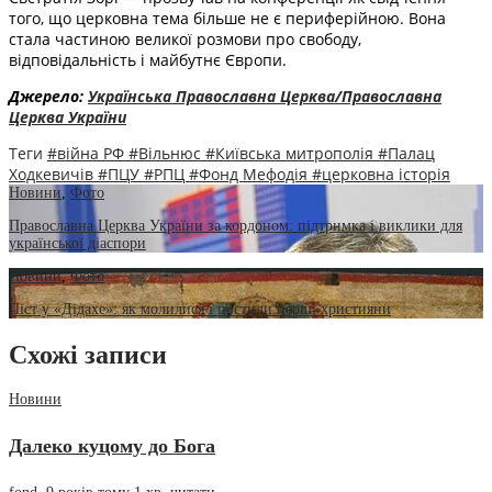
того, що церковна тема більше не є периферійною. Вона
стала частиною великої розмови про свободу,
відповідальність і майбутнє Європи.
Джерело:
Українська Православна Церква/Православна
Церква України
Теги
#війна РФ
#Вільнюс
#Київська митрополія
#Палац
Ходкевичів
#ПЦУ
#РПЦ
#Фонд Мефодія
#церковна історія
Новини
,
Фото
Православна Церква України за кордоном: підтримка і виклики для
української діаспори
Новини
,
Фото
Піст у «Дідахе»: як молилися і постили перші християни
Схожі записи
Новини
Далеко куцому до Бога