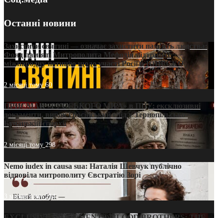
Останні новини
Захистити святині — означає захистити пам’ять людства:
Фонд пам’яті Митрополита Мефодія підтримує
міжнародну петицію щодо участі Росії в ЮНЕСКО
2 місяці тому
60
ПРИСМАК «РУССЬКОГО МІРА» в ПЦУ: ексклюзивні
документи, вирок і російський слід у Тернопільсько-
Бучацькій єпархії
2 місяці тому
298
Nemo iudex in causa sua: Наталія Шевчук публічно
відповіла митрополиту Євстратію Зорі
3 місяці тому
214
EXCLUSIVE (DOCUMENTS)/BLOOD BROTHERS: THE