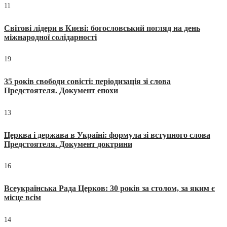
11
Світові лідери в Києві: богословський погляд на день
міжнародної солідарності
19
35 років свободи совісті: періодизація зі слова
Предстоятеля. Документ епохи
13
Церква і держава в Україні: формула зі вступного слова
Предстоятеля. Документ доктрини
16
Всеукраїнська Рада Церков: 30 років за столом, за яким є
місце всім
14