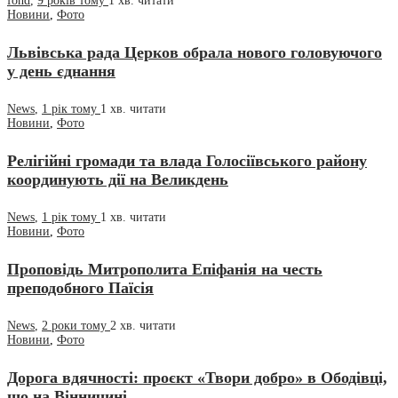
fond
,
9 років тому
1 хв.
читати
Новини
,
Фото
Львівська рада Церков обрала нового головуючого
у день єднання
News
,
1 рік тому
1 хв.
читати
Новини
,
Фото
Релігійні громади та влада Голосіївського району
координують дії на Великдень
News
,
1 рік тому
1 хв.
читати
Новини
,
Фото
Проповідь Митрополита Епіфанія на честь
преподобного Паїсія
News
,
2 роки тому
2 хв.
читати
Новини
,
Фото
Дорога вдячності: проєкт «Твори добро» в Ободівці,
що на Вінничині