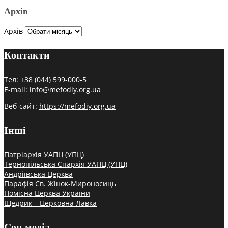
Архів
Архів
Контакти
Тел:
+38 (044) 599-000-5
E-mail:
info@mefodiy.org.ua
Веб-сайт:
https://mefodiy.org.ua
Інші
Патріархія УАПЦ (УПЦ)
Тернопільська Єпархія УАПЦ (УПЦ)
Андріївська Церква
Парафія Св. Жінок-Мироносиць
Помісна Церква України
Щедрик – Церковна Лавка
Соц.медіа