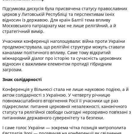
Підсумкова дискусія була присвячена статусу православних
церков у Литовській Республіці та перспективам їхніх
відносин із державою. Для країн Балтії тема впливу
Московського патріархату має не лише релігійний, а й
стратегічний вимір.
Учасники конференції наголошували: війна проти України
продемонструвала, що релігійні структури можуть ставати
каналами політичного впливу. Саме тому відкритий
міжнародний діалог про історію та сучасність церковних
відносин є важливим елементом протидії гібридним
загрозам.
Знак солідарності
Конференція у Вільнюсі стала не лише науковою подією, а й
актом солідарності з Україною. У четверту річницю
повномасштабного вторгнення Росії її учасники ще раз
підкреслили: питання церковної незалежності, канонічного
статусу та релігійної свободи сьогодні нерозривно пов’язані з
питаннями державного суверенітету та безпеки.
І саме голос України — зокрема чітка позиція митрополита
Євстратія Зорі — прозвучав на конференції як свідчення