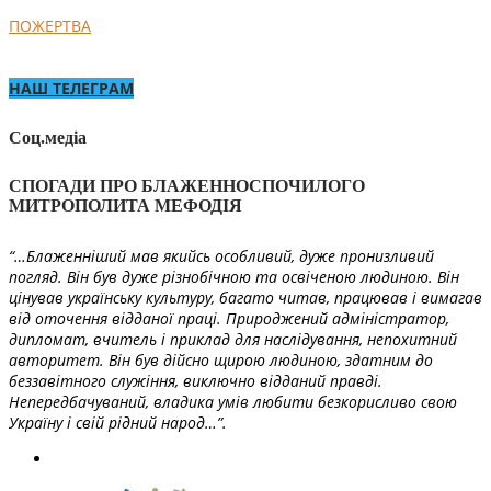
ПОЖЕРТВА
НАШ ТЕЛЕГРАМ
Соц.медіа
СПОГАДИ ПРО БЛАЖЕННОСПОЧИЛОГО
МИТРОПОЛИТА МЕФОДІЯ
“…Блаженніший мав якийсь особливий, дуже пронизливий
погляд. Він був дуже різнобічною та освіченою людиною. Він
цінував українську культуру, багато читав, працював і вимагав
від оточення відданої праці. Природжений адміністратор,
дипломат, вчитель і приклад для наслідування, непохитний
авторитет. Він був дійсно щирою людиною, здатним до
беззавітного служіння, виключно відданий правді.
Непередбачуваний, владика умів любити безкорисливо свою
Україну і свій рідний народ…”.