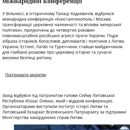
міжнародної конференції
У Вільнюсі, в історичному Палаці Ходкевичів, відбулася
міжнародна конференція «Константинополь і Москва:
трансформації церковної належності та впливи імперської
політики», приурочена до четвертих роковин
повномасштабної російської агресії проти України. Подія
зібрала істориків, богословів, дипломатів і політиків з Литви,
України, Естонії, Латвії та Туреччини, ставши майданчиком
для глибокої розмови про церковну історію та сучасні
виклики безпеці регіону.
Підтримати молитву
Захід відбувся під патронатом голови Сейму Литовської
Республіки Юозас Олекас, який і відкрив конференцію.
Організаторами виступили Інститут історії Литви та
Литовський Екзархат Вселенського Патріархату за підтримки
Міністерства закордонних справ Литви.