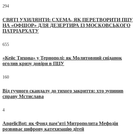
294
СВЯТІ УХИЛЯНТИ: СХЕМА, ЯК ПЕРЕТВОРИТИ ПЦУ
НА «ОФШОР» ДЛЯ ДЕЗЕРТИРА ІЗ МОСКОВСЬКОГО
ПАТРІАРХАТУ
655
«Кейс Тихона» у Тернополі: як Молитовний сніданок
оголив кризу довіри в ПЦУ
160
Від гучного скандалу до тихого закриття: хто зупинив
справу Мстислава
4
AngelicBot: як Фонд пам’яті Митрополита Мефодія
розвиває цифрову катехизацію дітей