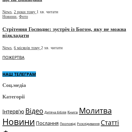
News
,
2 роки тому
1 хв.
читати
Новини
,
Фото
Стрітення Господнє: зустріч із Богом, яку не можна
відкладати
News
,
6 місяців тому
2 хв.
читати
ПОЖЕРТВА
НАШ ТЕЛЕГРАМ
Соц.медіа
Категорії
Молитва
Відео
Інтерв'ю
Книга
Дитяча біблія
Новини
Статті
Послання
Проповіді
Розслідування