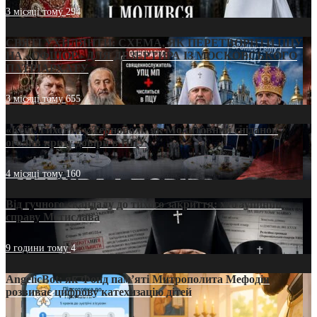
3 місяці тому
294
СВЯТІ УХИЛЯНТИ: СХЕМА, ЯК ПЕРЕТВОРИТИ ПЦУ
НА «ОФШОР» ДЛЯ ДЕЗЕРТИРА ІЗ МОСКОВСЬКОГО
ПАТРІАРХАТУ
3 місяці тому
655
«Кейс Тихона» у Тернополі: як Молитовний сніданок
оголив кризу довіри в ПЦУ
4 місяці тому
160
Від гучного скандалу до тихого закриття: хто зупинив
справу Мстислава
9 години тому
4
AngelicBot: як Фонд пам’яті Митрополита Мефодія
розвиває цифрову катехизацію дітей