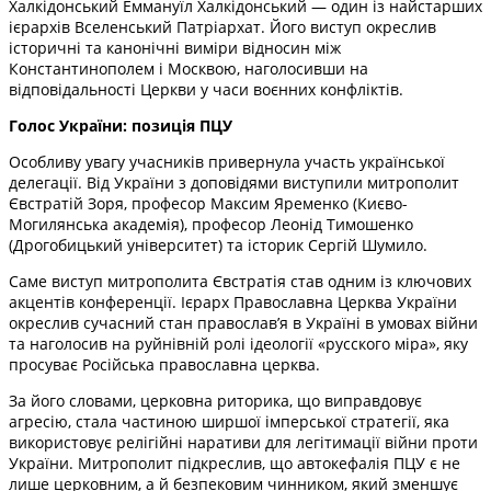
Халкідонський Еммануїл Халкідонський — один із найстарших
ієрархів Вселенський Патріархат. Його виступ окреслив
історичні та канонічні виміри відносин між
Константинополем і Москвою, наголосивши на
відповідальності Церкви у часи воєнних конфліктів.
Голос України: позиція ПЦУ
Особливу увагу учасників привернула участь української
делегації. Від України з доповідями виступили митрополит
Євстратій Зоря, професор Максим Яременко (Києво-
Могилянська академія), професор Леонід Тимошенко
(Дрогобицький університет) та історик Сергій Шумило.
Саме виступ митрополита Євстратія став одним із ключових
акцентів конференції. Ієрарх Православна Церква України
окреслив сучасний стан православ’я в Україні в умовах війни
та наголосив на руйнівній ролі ідеології «русского міра», яку
просуває Російська православна церква.
За його словами, церковна риторика, що виправдовує
агресію, стала частиною ширшої імперської стратегії, яка
використовує релігійні наративи для легітимації війни проти
України. Митрополит підкреслив, що автокефалія ПЦУ є не
лише церковним, а й безпековим чинником, який зменшує