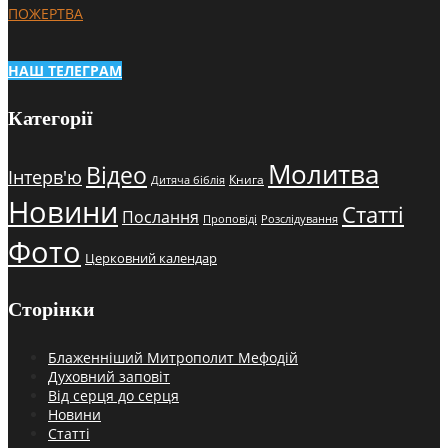
ПОЖЕРТВА
НАШ ТЕЛЕГРАМ
Категорії
Молитва
Відео
Інтерв'ю
Книга
Дитяча біблія
Новини
Статті
Послання
Проповіді
Розслідування
Фото
Церковний календар
Сторінки
Блаженніший Митрополит Мефодій
Духовний заповіт
Від серця до серця
Новини
Статті