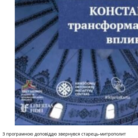
З програмною доповіддю звернувся старець-митрополит