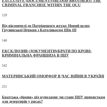
EXCLUSIVE (DOCUMENTS)/BLOOD BROTHERS: THE
CRIMINAL FRANCHISE WITHIN THE OCU
129
Від віолончелі до Патріаршого жезла: Новий шлях
Грузинської Церкви з Католикосом Шіо III
140
ЕКСКЛЮЗИВ (ДОКУМЕНТИ)/БРАТИ ПО КРОВІ:
КРИМІНАЛЬНА ФРАНШИЗА В ПЦУ
542
МАТЕРИНСЬКИЙ ОМОРФОР В ЧАС ВІЙНИ В УКРАЇНІ
251
Братська «броня» під куполами: чи стане ПЦУ прихистком
для дезертирів у рясах?