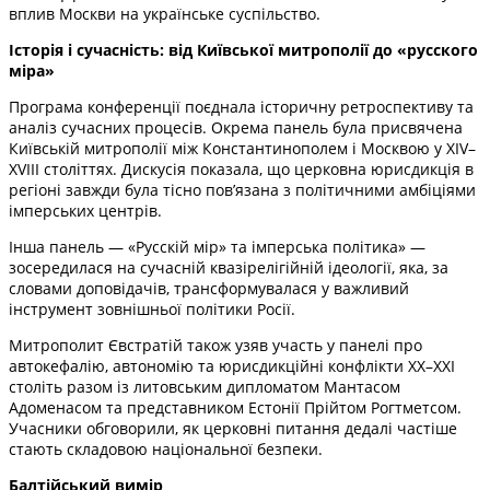
вплив Москви на українське суспільство.
Історія і сучасність: від Київської митрополії до «русского
міра»
Програма конференції поєднала історичну ретроспективу та
аналіз сучасних процесів. Окрема панель була присвячена
Київській митрополії між Константинополем і Москвою у XIV–
XVIII століттях. Дискусія показала, що церковна юрисдикція в
регіоні завжди була тісно пов’язана з політичними амбіціями
імперських центрів.
Інша панель — «Русскій мір» та імперська політика» —
зосередилася на сучасній квазірелігійній ідеології, яка, за
словами доповідачів, трансформувалася у важливий
інструмент зовнішньої політики Росії.
Митрополит Євстратій також узяв участь у панелі про
автокефалію, автономію та юрисдикційні конфлікти ХХ–ХХІ
століть разом із литовським дипломатом Мантасом
Адоменасом та представником Естонії Прійтом Рогтметсом.
Учасники обговорили, як церковні питання дедалі частіше
стають складовою національної безпеки.
Балтійський вимір