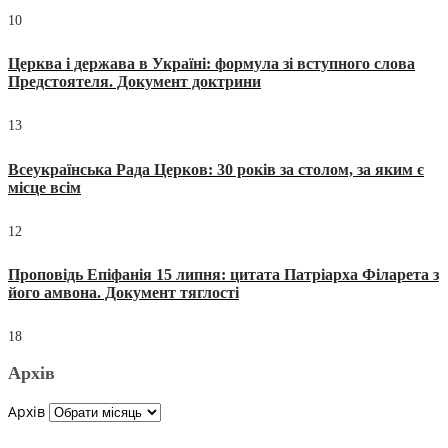
10
Церква і держава в Україні: формула зі вступного слова
Предстоятеля. Документ доктрини
13
Всеукраїнська Рада Церков: 30 років за столом, за яким є
місце всім
12
Проповідь Епіфанія 15 липня: цитата Патріарха Філарета з
його амвона. Документ тяглості
18
Архів
Архів