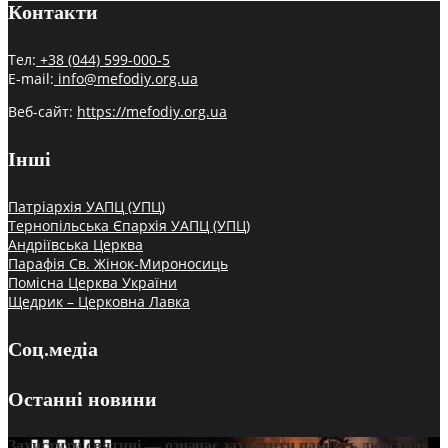
Контакти
Тел:
+38 (044) 599-000-5
E-mail:
info@mefodiy.org.ua
Веб-сайт:
https://mefodiy.org.ua
Інші
Патріархія УАПЦ (УПЦ)
Тернопільська Єпархія УАПЦ (УПЦ)
Андріївська Церква
Парафія Св. Жінок-Мироносиць
Помісна Церква України
Щедрик – Церковна Лавка
Соц.медіа
Останні новини
Захистити святині — означає захистити пам’ять людства: