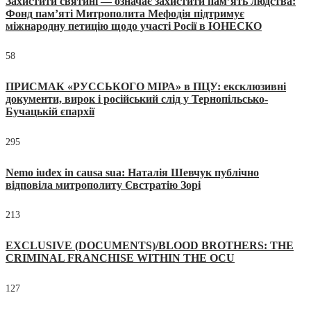
Захистити святині — означає захистити пам’ять людства:
Фонд пам’яті Митрополита Мефодія підтримує
міжнародну петицію щодо участі Росії в ЮНЕСКО
58
ПРИСМАК «РУССЬКОГО МІРА» в ПЦУ: ексклюзивні
документи, вирок і російський слід у Тернопільсько-
Бучацькій єпархії
295
Nemo iudex in causa sua: Наталія Шевчук публічно
відповіла митрополиту Євстратію Зорі
213
EXCLUSIVE (DOCUMENTS)/BLOOD BROTHERS: THE
CRIMINAL FRANCHISE WITHIN THE OCU
127