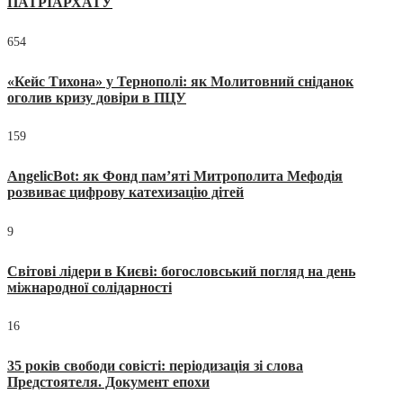
ПАТРІАРХАТУ
654
«Кейс Тихона» у Тернополі: як Молитовний сніданок
оголив кризу довіри в ПЦУ
159
AngelicBot: як Фонд пам’яті Митрополита Мефодія
розвиває цифрову катехизацію дітей
9
Світові лідери в Києві: богословський погляд на день
міжнародної солідарності
16
35 років свободи совісті: періодизація зі слова
Предстоятеля. Документ епохи