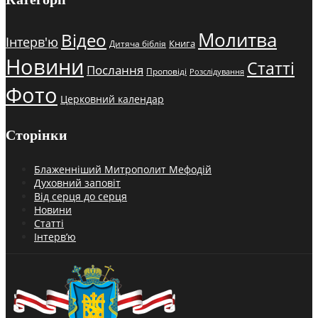
Молитва
Відео
Інтерв'ю
Книга
Дитяча біблія
Новини
Статті
Послання
Проповіді
Розслідування
Фото
Церковний календар
Сторінки
Блаженніший Митрополит Мефодій
Духовний заповіт
Від серця до серця
Новини
Статті
Інтерв’ю