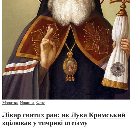
Молитва
,
Новини
,
Фото
Лікар святих ран: як Лука Кримський
зцілював у темряві атеїзму