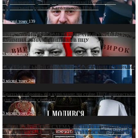
Від віолончелі до Патріаршого жезла: Новий шлях
Грузинської Церкви з Католикосом Шіо III
3 місяці тому
139
ЕКСКЛЮЗИВ (ДОКУМЕНТИ)/БРАТИ ПО КРОВІ:
КРИМІНАЛЬНА ФРАНШИЗА В ПЦУ
3 місяці тому
540
МАТЕРИНСЬКИЙ ОМОРФОР В ЧАС ВІЙНИ В УКРАЇНІ
3 місяці тому
248
Братська «броня» під куполами: чи стане ПЦУ прихистком
для дезертирів у рясах?
3 місяці тому
292
СВЯТІ УХИЛЯНТИ: СХЕМА, ЯК ПЕРЕТВОРИТИ ПЦУ
НА «ОФШОР» ДЛЯ ДЕЗЕРТИРА ІЗ МОСКОВСЬКОГО
ПАТРІАРХАТУ