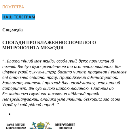
ПОЖЕРТВА
НАШ ТЕЛЕГРАМ
Соц.медіа
СПОГАДИ ПРО БЛАЖЕННОСПОЧИЛОГО
МИТРОПОЛИТА МЕФОДІЯ
“…Блаженніший мав якийсь особливий, дуже пронизливий
погляд. Він був дуже різнобічною та освіченою людиною. Він
цінував українську культуру, багато читав, працював і вимагав
від оточення відданої праці. Природжений адміністратор,
дипломат, вчитель і приклад для наслідування, непохитний
авторитет. Він був дійсно щирою людиною, здатним до
беззавітного служіння, виключно відданий правді.
Непередбачуваний, владика умів любити безкорисливо свою
Україну і свій рідний народ…”.