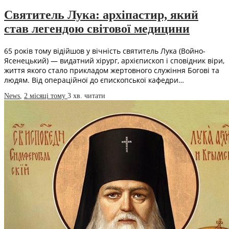
Святитель Лука: архіпастир, який
став легендою світової медицини
65 років тому відійшов у вічність святитель Лука (Войно-
Ясенецький) — видатний хірург, архієпископ і сповідник віри,
життя якого стало прикладом жертовного служіння Богові та
людям. Від операційної до єпископської кафедри…
News
,
2 місяці тому
3 хв.
читати