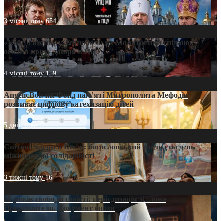
3 місяці тому
654
«Кейс Тихона» у Тернополі: як Молитовний сніданок
оголив кризу довіри в ПЦУ
4 місяці тому
159
AngelicBot: як Фонд пам’яті Митрополита Мефодія
розвиває цифрову катехизацію дітей
5 днів тому
9
Світові лідери в Києві: богословський погляд на день
міжнародної солідарності
3 тижні тому
16
35 років свободи совісті: періодизація зі слова
Предстоятеля. Документ епохи