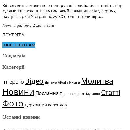
Він служив із молитвою і оперував із любов’ю — навіть під
кулями і в засланні. Святий, який залишив слід у серцях,
науці і Церкві У страшному ХХ столітті, коли віра…
News
,
1 рік тому
2 хв.
читати
ПОЖЕРТВА
НАШ ТЕЛЕГРАМ
Соц.медіа
Категорії
Молитва
Відео
Інтерв'ю
Книга
Дитяча біблія
Новини
Статті
Послання
Проповіді
Розслідування
Фото
Церковний календар
Останні новини