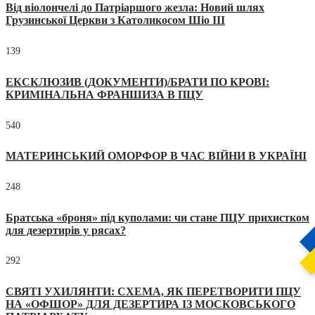
Від віолончелі до Патріаршого жезла: Новий шлях
Грузинської Церкви з Католикосом Шіо III
139
ЕКСКЛЮЗИВ (ДОКУМЕНТИ)/БРАТИ ПО КРОВІ:
КРИМІНАЛЬНА ФРАНШИЗА В ПЦУ
540
МАТЕРИНСЬКИЙ ОМОРФОР В ЧАС ВІЙНИ В УКРАЇНІ
248
Братська «броня» під куполами: чи стане ПЦУ прихистком
для дезертирів у рясах?
292
СВЯТІ УХИЛЯНТИ: СХЕМА, ЯК ПЕРЕТВОРИТИ ПЦУ
НА «ОФШОР» ДЛЯ ДЕЗЕРТИРА ІЗ МОСКОВСЬКОГО