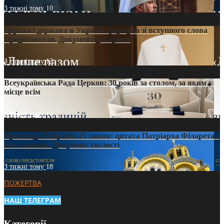
3 тижні тому
10
Церква і держава в Україні: формула зі вступного слова
Предстоятеля. Документ доктрини
3 тижні тому
13
Всеукраїнська Рада Церков: 30 років за столом, за яким є
місце всім
3 тижні тому
12
Проповідь Епіфанія 15 липня: цитата Патріарха Філарета з
його амвона. Документ тяглості
3 тижні тому
18
ПОЖЕРТВА
НАШ ТЕЛЕГРАМ
Категорії