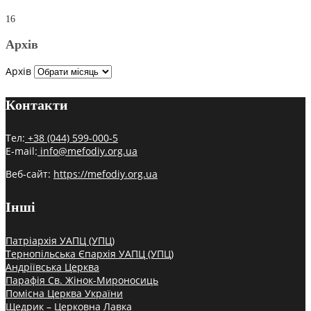
16
Архів
Архів
Контакти
Тел:
+38 (044) 599-000-5
E-mail:
info@mefodiy.org.ua
Веб-сайт:
https://mefodiy.org.ua
Інші
Патріархія УАПЦ (УПЦ)
Тернопільська Єпархія УАПЦ (УПЦ)
Андріївська Церква
Парафія Св. Жінок-Мироносиць
Помісна Церква України
Щедрик – Церковна Лавка