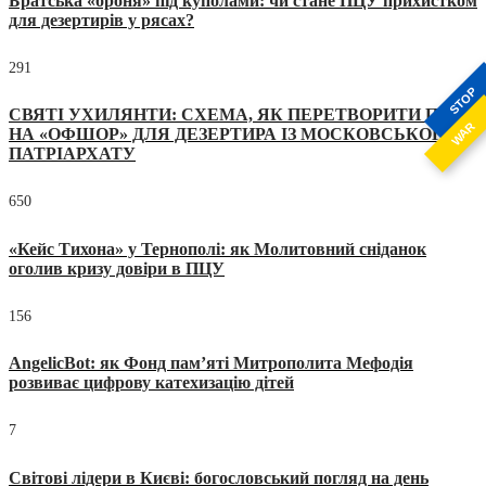
Братська «броня» під куполами: чи стане ПЦУ прихистком
для дезертирів у рясах?
291
STOP
СВЯТІ УХИЛЯНТИ: СХЕМА, ЯК ПЕРЕТВОРИТИ ПЦУ
WAR
НА «ОФШОР» ДЛЯ ДЕЗЕРТИРА ІЗ МОСКОВСЬКОГО
ПАТРІАРХАТУ
650
«Кейс Тихона» у Тернополі: як Молитовний сніданок
оголив кризу довіри в ПЦУ
156
AngelicBot: як Фонд пам’яті Митрополита Мефодія
розвиває цифрову катехизацію дітей
7
Світові лідери в Києві: богословський погляд на день