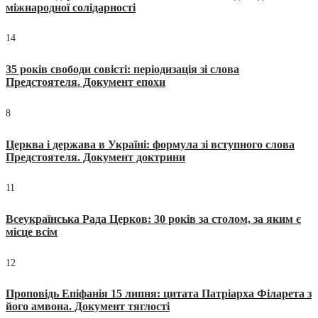
міжнародної солідарності
14
35 років свободи совісті: періодизація зі слова
Предстоятеля. Документ епохи
8
Церква і держава в Україні: формула зі вступного слова
Предстоятеля. Документ доктрини
11
Всеукраїнська Рада Церков: 30 років за столом, за яким є
місце всім
12
Проповідь Епіфанія 15 липня: цитата Патріарха Філарета з
його амвона. Документ тяглості