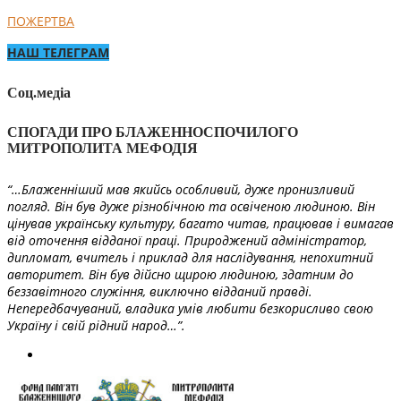
ПОЖЕРТВА
НАШ ТЕЛЕГРАМ
Соц.медіа
СПОГАДИ ПРО БЛАЖЕННОСПОЧИЛОГО
МИТРОПОЛИТА МЕФОДІЯ
“…Блаженніший мав якийсь особливий, дуже пронизливий
погляд. Він був дуже різнобічною та освіченою людиною. Він
цінував українську культуру, багато читав, працював і вимагав
від оточення відданої праці. Природжений адміністратор,
дипломат, вчитель і приклад для наслідування, непохитний
авторитет. Він був дійсно щирою людиною, здатним до
беззавітного служіння, виключно відданий правді.
Непередбачуваний, владика умів любити безкорисливо свою
Україну і свій рідний народ…”.