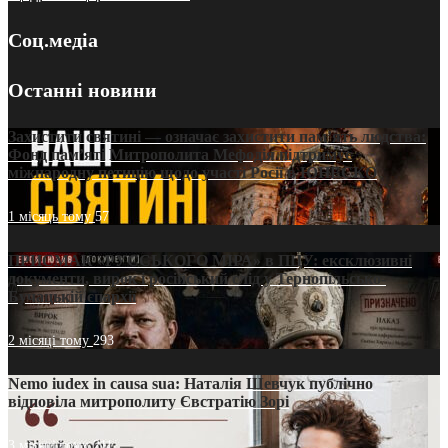
Соц.медіа
Останні новини
Захистити святині — означає захистити пам’ять людства:
Фонд пам’яті Митрополита Мефодія підтримує
міжнародну петицію щодо участі Росії в ЮНЕСКО
1 місяць тому
57
ПРИСМАК «РУССЬКОГО МІРА» в ПЦУ: ексклюзивні
документи, вирок і російський слід у Тернопільсько-
Бучацькій єпархії
2 місяці тому
293
Nemo iudex in causa sua: Наталія Шевчук публічно
відповіла митрополиту Євстратію Зорі
3 місяці тому
211