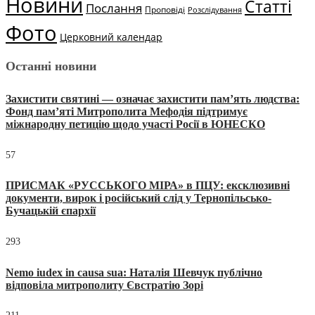
Новини
Статті
Послання
Проповіді
Розслідування
Фото
Церковний календар
Останні новини
Захистити святині — означає захистити пам’ять людства:
Фонд пам’яті Митрополита Мефодія підтримує
міжнародну петицію щодо участі Росії в ЮНЕСКО
57
ПРИСМАК «РУССЬКОГО МІРА» в ПЦУ: ексклюзивні
документи, вирок і російський слід у Тернопільсько-
Бучацькій єпархії
293
Nemo iudex in causa sua: Наталія Шевчук публічно
відповіла митрополиту Євстратію Зорі