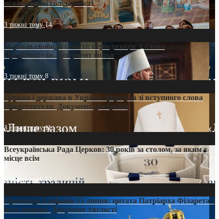
міжнародної солідарності
3 тижні тому
14
35 років свободи совісті: періодизація зі слова
Предстоятеля. Документ епохи
3 тижні тому
8
Церква і держава в Україні: формула зі вступного слова
Предстоятеля. Документ доктрини
3 тижні тому
11
Всеукраїнська Рада Церков: 30 років за столом, за яким є
місце всім
3 тижні тому
12
Проповідь Епіфанія 15 липня: цитата Патріарха Філарета з
його амвона. Документ тяглості