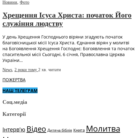
Новини
,
Фото
Хрещення Ісуса Христа: початок Його
служіння людству
У день Хрещення Господнього віряни згадують початок
благовісницької місії Ісуса Христа. Єднання вірян у молитві
на Богоявлення Хрещення Господнє: Богоявлення та початок
спасительної місії Сьогодні, 6 січня, Православна Церква
України…
News
,
2 роки тому
2 хв.
читати
ПОЖЕРТВА
НАШ ТЕЛЕГРАМ
Соц.медіа
Категорії
Молитва
Відео
Інтерв'ю
Книга
Дитяча біблія