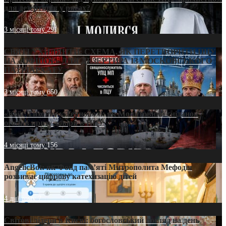
для дезертирів у рясах?
3 місяці тому
291
СВЯТІ УХИЛЯНТИ: СХЕМА, ЯК ПЕРЕТВОРИТИ ПЦУ
НА «ОФШОР» ДЛЯ ДЕЗЕРТИРА ІЗ МОСКОВСЬКОГО
ПАТРІАРХАТУ
3 місяці тому
650
«Кейс Тихона» у Тернополі: як Молитовний сніданок
оголив кризу довіри в ПЦУ
4 місяці тому
156
AngelicBot: як Фонд пам’яті Митрополита Мефодія
розвиває цифрову катехизацію дітей
4 дні тому
7
Світові лідери в Києві: богословський погляд на день