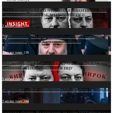
EXCLUSIVE (DOCUMENTS)/BLOOD BROTHERS: THE
CRIMINAL FRANCHISE WITHIN THE OCU
3 місяці тому
124
Від віолончелі до Патріаршого жезла: Новий шлях
Грузинської Церкви з Католикосом Шіо III
3 місяці тому
138
ЕКСКЛЮЗИВ (ДОКУМЕНТИ)/БРАТИ ПО КРОВІ:
КРИМІНАЛЬНА ФРАНШИЗА В ПЦУ
3 місяці тому
538
МАТЕРИНСЬКИЙ ОМОРФОР В ЧАС ВІЙНИ В УКРАЇНІ
3 місяці тому
246
Братська «броня» під куполами: чи стане ПЦУ прихистком