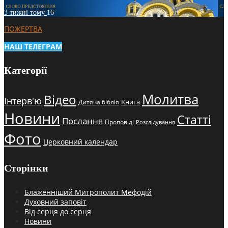
3 тижні тому
16
ПОЖЕРТВА
НАШ ТЕЛЕГРАМ
Категорії
Молитва
Відео
Інтерв'ю
Книга
Дитяча біблія
Новини
Статті
Послання
Проповіді
Розслідування
Фото
Церковний календар
Сторінки
Блаженніший Митрополит Мефодій
Духовний заповіт
Від серця до серця
Новини