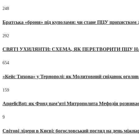
248
Братська «броня» під куполами: чи стане ПЦУ прихистком д
292
СВЯТІ УХИЛЯНТИ: СХЕМА, ЯК ПЕРЕТВОРИТИ ПЦУ Н
654
«Кейс Тихона» у Тернополі: як Молитовний сніданок оголив
159
AngelicBot: як Фонд пам’яті Митрополита Мефодія розвиває
9
Світові лідери в Києві: богословський погляд на день міжнар