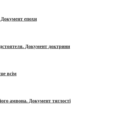
я. Документ епохи
редстоятеля. Документ доктрини
сце всім
його амвона. Документ тяглості