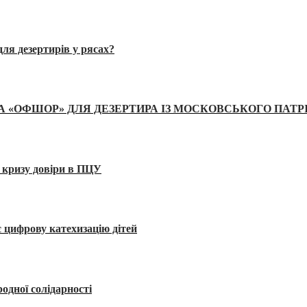
ля дезертирів у рясах?
А «ОФШОР» ДЛЯ ДЕЗЕРТИРА ІЗ МОСКОВСЬКОГО ПАТР
 кризу довіри в ПЦУ
 цифрову катехизацію дітей
одної солідарності