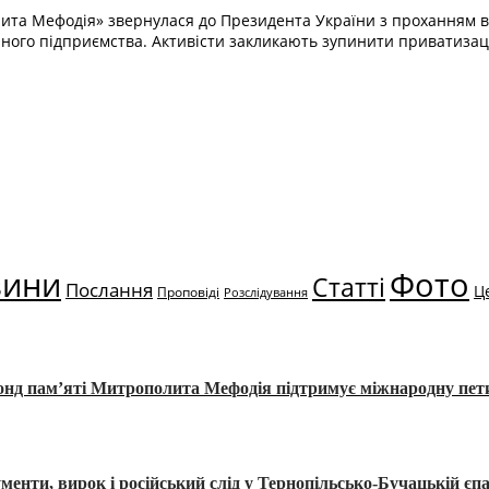
ита Мефодія» звернулася до Президента України з проханням в
ого підприємства. Активісти закликають зупинити приватизац
вини
Фото
Статті
Послання
Ц
Проповіді
Розслідування
Фонд пам’яті Митрополита Мефодія підтримує міжнародну пе
, вирок і російський слід у Тернопільсько-Бучацькій єпа