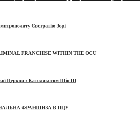
а митрополиту Євстратію Зорі
IMINAL FRANCHISE WITHIN THE OCU
кої Церкви з Католикосом Шіо III
ІНАЛЬНА ФРАНШИЗА В ПЦУ