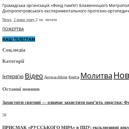
Громадська організація «Фонд пам’яті Блаженнішого Митропол
Дніпропетровського експериментального протезно-ортопедичн
News
,
2 роки тому
2 хв.
читати
ПОЖЕРТВА
НАШ ТЕЛЕГРАМ
Соц.медіа
Категорії
Но
Молитва
Відео
Інтерв'ю
Книга
Дитяча біблія
Останні новини
Захистити святині — означає захистити пам’ять людства: 
58
ПРИСМАК «РУССЬКОГО МІРА» в ПЦУ: ексклюзивні документи