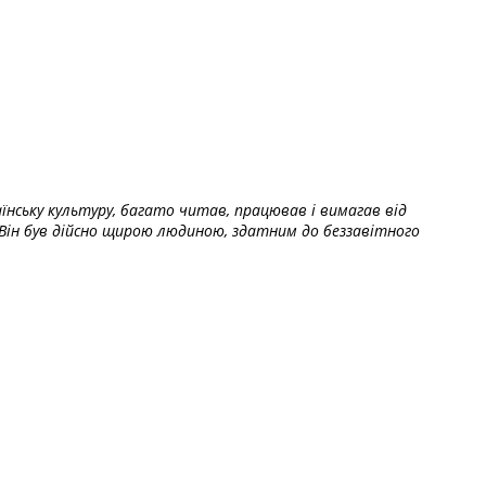
їнську культуру, багато читав, працював і вимагав від
Він був дійсно щирою людиною, здатним до беззавітного