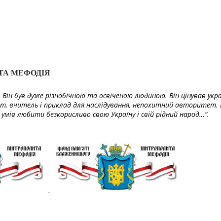
ТА МЕФОДІЯ
Він був дуже різнобічною та освіченою людиною. Він цінував укра
т, вчитель і приклад для наслідування, непохитний авторитет. 
умів любити безкорисливо свою Україну і свій рідний народ…”.