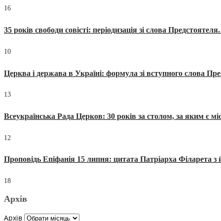
16
35 років свободи совісті: періодизація зі слова Предстоятел
10
Церква і держава в Україні: формула зі вступного слова П
13
Всеукраїнська Рада Церков: 30 років за столом, за яким є мі
12
Проповідь Епіфанія 15 липня: цитата Патріарха Філарета з 
18
Архів
Архів