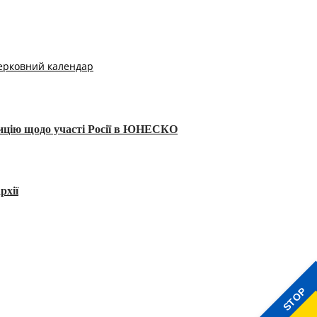
ерковний календар
тицію щодо участі Росії в ЮНЕСКО
рхії
STOP