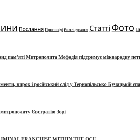
вини
Фото
Статті
Послання
Ц
Проповіді
Розслідування
Фонд пам’яті Митрополита Мефодія підтримує міжнародну пе
, вирок і російський слід у Тернопільсько-Бучацькій єпа
а митрополиту Євстратію Зорі
IMINAL FRANCHISE WITHIN THE OCU