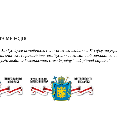
ТА МЕФОДІЯ
Він був дуже різнобічною та освіченою людиною. Він цінував укра
т, вчитель і приклад для наслідування, непохитний авторитет. 
умів любити безкорисливо свою Україну і свій рідний народ…”.