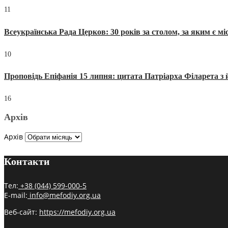
11
Всеукраїнська Рада Церков: 30 років за столом, за яким є мі
10
Проповідь Епіфанія 15 липня: цитата Патріарха Філарета з 
16
Архів
Архів
Контакти
Тел:
+38 (044) 599-000-5
E-mail:
info@mefodiy.org.ua
Веб-сайт:
https://mefodiy.org.ua