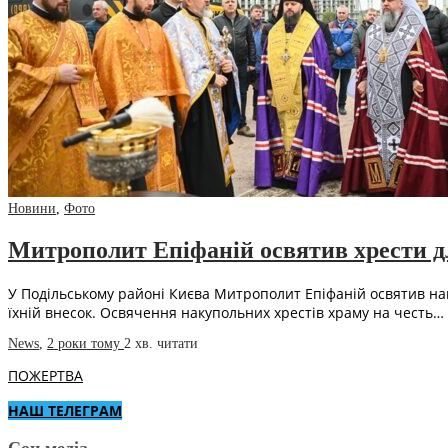
Новини
,
Фото
Митрополит Епіфаній освятив хрести для
У Подільському районі Києва Митрополит Епіфаній освятив наку
їхній внесок. Освячення накупольних хрестів храму на честь…
News
,
2 роки тому
2 хв.
читати
ПОЖЕРТВА
НАШ ТЕЛЕГРАМ