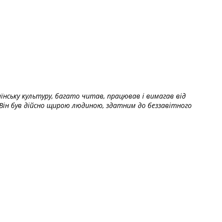
їнську культуру, багато читав, працював і вимагав від
Він був дійсно щирою людиною, здатним до беззавітного