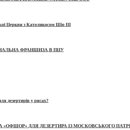
кої Церкви з Католикосом Шіо III
ІНАЛЬНА ФРАНШИЗА В ПЦУ
ля дезертирів у рясах?
А «ОФШОР» ДЛЯ ДЕЗЕРТИРА ІЗ МОСКОВСЬКОГО ПАТР