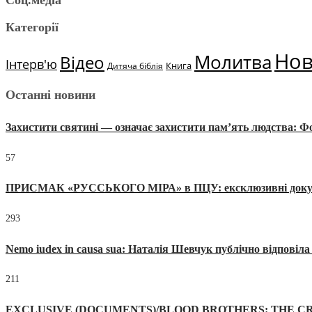
Соц.медіа
Категорії
Но
Молитва
Відео
Інтерв'ю
Книга
Дитяча біблія
Останні новини
Захистити святині — означає захистити пам’ять людства: 
57
ПРИСМАК «РУССЬКОГО МІРА» в ПЦУ: ексклюзивні документи
293
Nemo iudex in causa sua: Наталія Шевчук публічно відповіл
211
EXCLUSIVE (DOCUMENTS)/BLOOD BROTHERS: THE CR