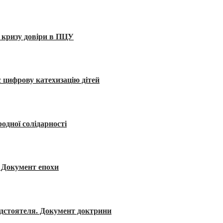
 кризу довіри в ПЦУ
 цифрову катехизацію дітей
одної солідарності
я. Документ епохи
редстоятеля. Документ доктрини