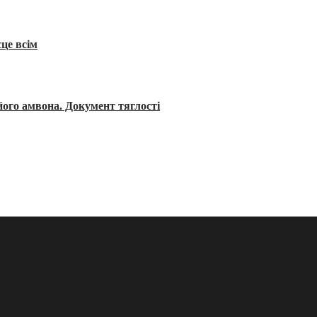
сце всім
його амвона. Документ тяглості