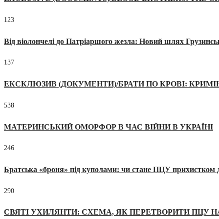
123
Від віолончелі до Патріаршого жезла: Новий шлях Грузинсь
137
ЕКСКЛЮЗИВ (ДОКУМЕНТИ)/БРАТИ ПО КРОВІ: КРИМ
538
МАТЕРИНСЬКИЙ ОМОРФОР В ЧАС ВІЙНИ В УКРАЇНІ
246
Братська «броня» під куполами: чи стане ПЦУ прихистком д
290
СВЯТІ УХИЛЯНТИ: СХЕМА, ЯК ПЕРЕТВОРИТИ ПЦУ Н