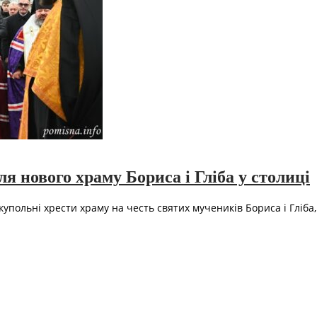
 нового храму Бориса і Гліба у столиці
польні хрести храму на честь святих мучеників Бориса і Гліба,