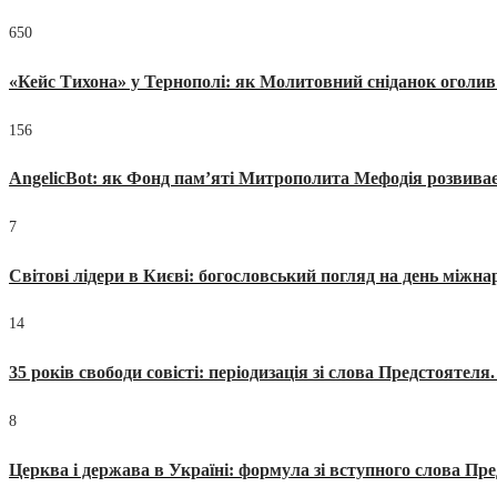
650
«Кейс Тихона» у Тернополі: як Молитовний сніданок оголив
156
AngelicBot: як Фонд пам’яті Митрополита Мефодія розвиває
7
Світові лідери в Києві: богословський погляд на день міжнар
14
35 років свободи совісті: періодизація зі слова Предстоятел
8
Церква і держава в Україні: формула зі вступного слова П