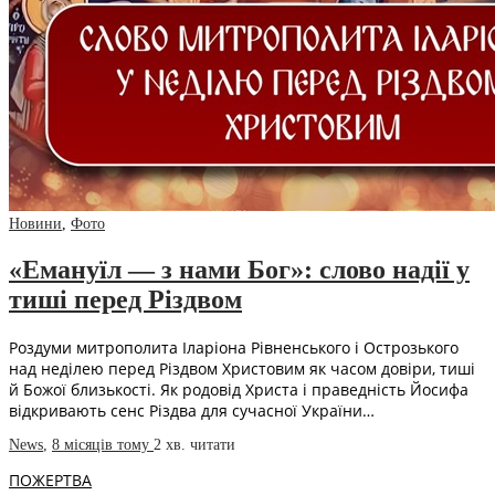
Новини
,
Фото
«Емануїл — з нами Бог»: слово надії у
тиші перед Різдвом
Роздуми митрополита Іларіона Рівненського і Острозького
над неділею перед Різдвом Христовим як часом довіри, тиші
й Божої близькості. Як родовід Христа і праведність Йосифа
відкривають сенс Різдва для сучасної України…
News
,
8 місяців тому
2 хв.
читати
ПОЖЕРТВА