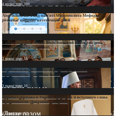
4 місяці тому
160
AngelicBot: як Фонд пам’яті Митрополита Мефодія
розвиває цифрову катехизацію дітей
6 днів тому
9
Світові лідери в Києві: богословський погляд на день
міжнародної солідарності
3 тижні тому
16
35 років свободи совісті: періодизація зі слова
Предстоятеля. Документ епохи
3 тижні тому
10
Церква і держава в Україні: формула зі вступного слова
Предстоятеля. Документ доктрини
3 тижні тому
13