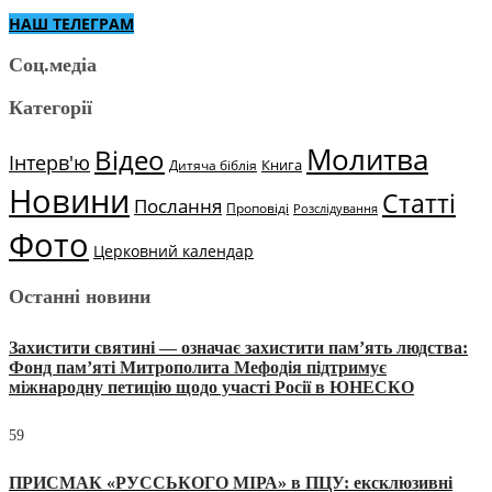
НАШ ТЕЛЕГРАМ
Соц.медіа
Категорії
Молитва
Відео
Інтерв'ю
Книга
Дитяча біблія
Новини
Статті
Послання
Проповіді
Розслідування
Фото
Церковний календар
Останні новини
Захистити святині — означає захистити пам’ять людства:
Фонд пам’яті Митрополита Мефодія підтримує
міжнародну петицію щодо участі Росії в ЮНЕСКО
59
ПРИСМАК «РУССЬКОГО МІРА» в ПЦУ: ексклюзивні