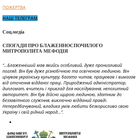
ПОЖЕРТВА
НАШ ТЕЛЕГРАМ
Соц.медіа
СПОГАДИ ПРО БЛАЖЕННОСПОЧИЛОГО
МИТРОПОЛИТА МЕФОДІЯ
“…Блаженніший мав якийсь особливий, дуже пронизливий
погляд. Він був дуже різнобічною та освіченою людиною. Він
цінував українську культуру, багато читав, працював і вимагав
від оточення відданої праці. Природжений адміністратор,
дипломат, вчитель і приклад для наслідування, непохитний
авторитет. Він був дійсно щирою людиною, здатним до
беззавітного служіння, виключно відданий правді.
Непередбачуваний, владика умів любити безкорисливо свою
Україну і свій рідний народ…”.