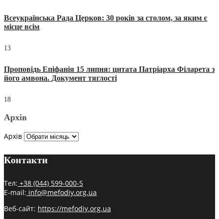
Всеукраїнська Рада Церков: 30 років за столом, за яким є
місце всім
13
Проповідь Епіфанія 15 липня: цитата Патріарха Філарета з
його амвона. Документ тяглості
18
Архів
Архів
Контакти
Тел:
+38 (044) 599-000-5
E-mail:
info@mefodiy.org.ua
Веб-сайт:
https://mefodiy.org.ua