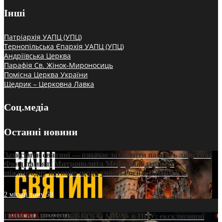
Інші
Патріархія УАПЦ (УПЦ)
Тернопільська Єпархія УАПЦ (УПЦ)
Андріївська Церква
Парафія Св. Жінок-Мироносиць
Помісна Церква України
Щедрик – Церковна Лавка
Соц.медіа
Останні новини
Захистити святині — означає захистити пам’ять людства:
Фонд пам’яті Митрополита Мефодія підтримує
міжнародну петицію щодо участі Росії в ЮНЕСКО
2 місяці тому
59
ПРИСМАК «РУССЬКОГО МІРА» в ПЦУ: ексклюзивні