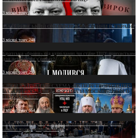
3 місяці тому
542
МАТЕРИНСЬКИЙ ОМОРФОР В ЧАС ВІЙНИ В УКРАЇНІ
3 місяці тому
248
Братська «броня» під куполами: чи стане ПЦУ прихистком
для дезертирів у рясах?
3 місяці тому
293
СВЯТІ УХИЛЯНТИ: СХЕМА, ЯК ПЕРЕТВОРИТИ ПЦУ
НА «ОФШОР» ДЛЯ ДЕЗЕРТИРА ІЗ МОСКОВСЬКОГО
ПАТРІАРХАТУ
3 місяці тому
654
«Кейс Тихона» у Тернополі: як Молитовний сніданок
оголив кризу довіри в ПЦУ