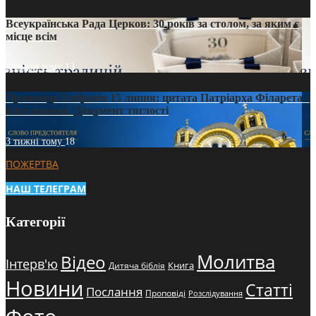
Всеукраїнська Рада Церков: 30 років за столом, за яким є
місце всім
3 тижні тому
13
Проповідь Епіфанія 15 липня: цитата Патріарха Філарета з
його амвона. Документ тяглості
3 тижні тому
18
ПОЖЕРТВА
НАШ ТЕЛЕГРАМ
Категорії
Молитва
Відео
Інтерв'ю
Книга
Дитяча біблія
Новини
Статті
Послання
Проповіді
Розслідування