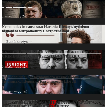
документи, вирок і російський слід у Тернопільсько-
Бучацькій єпархії
2 місяці тому
296
Nemo iudex in causa sua: Наталія Шевчук публічно
відповіла митрополиту Євстратію Зорі
3 місяці тому
213
EXCLUSIVE (DOCUMENTS)/BLOOD BROTHERS: THE
CRIMINAL FRANCHISE WITHIN THE OCU
3 місяці тому
127
Від віолончелі до Патріаршого жезла: Новий шлях
Грузинської Церкви з Католикосом Шіо III
3 місяці тому
140
ЕКСКЛЮЗИВ (ДОКУМЕНТИ)/БРАТИ ПО КРОВІ:
КРИМІНАЛЬНА ФРАНШИЗА В ПЦУ