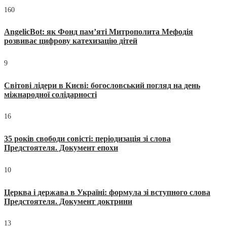
160
AngelicBot: як Фонд пам’яті Митрополита Мефодія
розвиває цифрову катехизацію дітей
9
Світові лідери в Києві: богословський погляд на день
міжнародної солідарності
16
35 років свободи совісті: періодизація зі слова
Предстоятеля. Документ епохи
10
Церква і держава в Україні: формула зі вступного слова
Предстоятеля. Документ доктрини
13