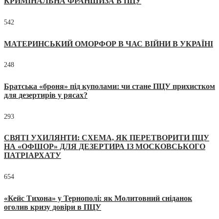
КРИМІНАЛЬНА ФРАНШИЗА В ПЦУ
542
МАТЕРИНСЬКИЙ ОМОРФОР В ЧАС ВІЙНИ В УКРАЇНІ
248
Братська «броня» під куполами: чи стане ПЦУ прихистком
для дезертирів у рясах?
293
СВЯТІ УХИЛЯНТИ: СХЕМА, ЯК ПЕРЕТВОРИТИ ПЦУ
НА «ОФШОР» ДЛЯ ДЕЗЕРТИРА ІЗ МОСКОВСЬКОГО
ПАТРІАРХАТУ
654
«Кейс Тихона» у Тернополі: як Молитовний сніданок
оголив кризу довіри в ПЦУ