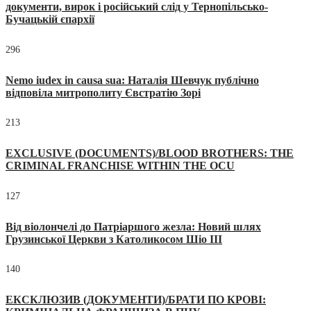
документи, вирок і російський слід у Тернопільсько-
Бучацькій єпархії
296
Nemo iudex in causa sua: Наталія Шевчук публічно
відповіла митрополиту Євстратію Зорі
213
EXCLUSIVE (DOCUMENTS)/BLOOD BROTHERS: THE
CRIMINAL FRANCHISE WITHIN THE OCU
127
Від віолончелі до Патріаршого жезла: Новий шлях
Грузинської Церкви з Католикосом Шіо III
140
ЕКСКЛЮЗИВ (ДОКУМЕНТИ)/БРАТИ ПО КРОВІ: