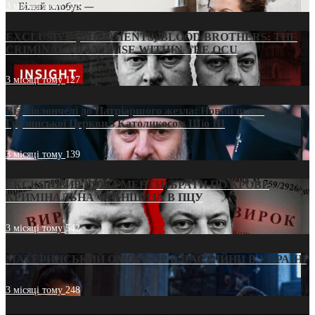
3 місяці тому
213
EXCLUSIVE (DOCUMENTS)/BLOOD BROTHERS: THE
CRIMINAL FRANCHISE WITHIN THE OCU
3 місяці тому
127
Від віолончелі до Патріаршого жезла: Новий шлях
Грузинської Церкви з Католикосом Шіо III
3 місяці тому
139
ЕКСКЛЮЗИВ (ДОКУМЕНТИ)/БРАТИ ПО КРОВІ:
КРИМІНАЛЬНА ФРАНШИЗА В ПЦУ
3 місяці тому
542
МАТЕРИНСЬКИЙ ОМОРФОР В ЧАС ВІЙНИ В УКРАЇНІ
3 місяці тому
248