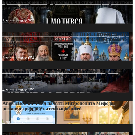
Братська «броня» під куполами: чи стане ПЦУ прихистком
для дезертирів у рясах?
3 місяці тому
292
СВЯТІ УХИЛЯНТИ: СХЕМА, ЯК ПЕРЕТВОРИТИ ПЦУ
НА «ОФШОР» ДЛЯ ДЕЗЕРТИРА ІЗ МОСКОВСЬКОГО
ПАТРІАРХАТУ
3 місяці тому
654
«Кейс Тихона» у Тернополі: як Молитовний сніданок
оголив кризу довіри в ПЦУ
4 місяці тому
159
AngelicBot: як Фонд пам’яті Митрополита Мефодія
розвиває цифрову катехизацію дітей
5 днів тому
9
Світові лідери в Києві: богословський погляд на день