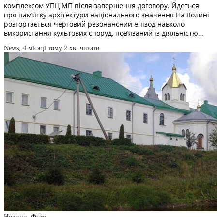
комплексом УПЦ МП після завершення договору. Йдеться
про пам’ятку архітектури національного значення На Волині
розгортається черговий резонансний епізод навколо
використання культових споруд, пов’язаний із діяльністю…
News
,
4 місяці тому
2 хв.
читати
Новини
,
Фото