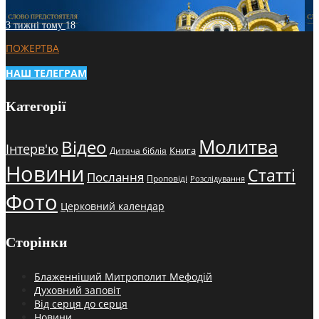
3 тижні тому
18
ПОЖЕРТВА
НАШ ТЕЛЕГРАМ
Категорії
Молитва
Відео
Інтерв'ю
Книга
Дитяча біблія
Новини
Статті
Послання
Проповіді
Розслідування
Фото
Церковний календар
Сторінки
Блаженніший Митрополит Мефодій
Духовний заповіт
Від серця до серця
Новини