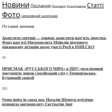
Новини
Статті
Послання
Проповіді
Розслідування
Фото
Церковний календар
Останні новини
Захистити святині — означає захистити пам’ять людства:
Фонд пам’яті Митрополита Мефодія підтримує
міжнародну петицію щодо участі Росії в ЮНЕСКО
59
ПРИСМАК «РУССЬКОГО МІРА» в ПЦУ: ексклюзивні
документи, вирок і російський слід у Тернопільсько-
Бучацькій єпархії
295
Nemo iudex in causa sua: Наталія Шевчук публічно
відповіла митрополиту Євстратію Зорі