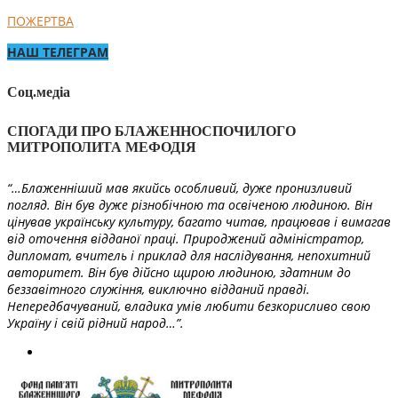
ПОЖЕРТВА
НАШ ТЕЛЕГРАМ
Соц.медіа
СПОГАДИ ПРО БЛАЖЕННОСПОЧИЛОГО
МИТРОПОЛИТА МЕФОДІЯ
“…Блаженніший мав якийсь особливий, дуже пронизливий
погляд. Він був дуже різнобічною та освіченою людиною. Він
цінував українську культуру, багато читав, працював і вимагав
від оточення відданої праці. Природжений адміністратор,
дипломат, вчитель і приклад для наслідування, непохитний
авторитет. Він був дійсно щирою людиною, здатним до
беззавітного служіння, виключно відданий правді.
Непередбачуваний, владика умів любити безкорисливо свою
Україну і свій рідний народ…”.