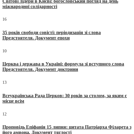
Світові лідери в Києві: богословський погляд на день
міжнародної солідарності
16
35 років свободи совісті: періодизація зі слова
Предстоятеля. Документ епохи
10
Церква і держава в Україні: формула зі вступного слова
Предстоятеля. Документ доктрини
13
Всеукраїнська Рада Церков: 30 років за столом, за яким є
місце всім
12
Проповідь Епіфанія 15 липня: цитата Патріарха Філарета з
його амвона. Документ тяглості