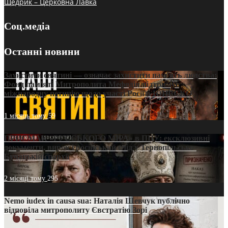
Щедрик – Церковна Лавка
Соц.медіа
Останні новини
Захистити святині — означає захистити пам’ять людства:
Фонд пам’яті Митрополита Мефодія підтримує
міжнародну петицію щодо участі Росії в ЮНЕСКО
1 місяць тому
59
ПРИСМАК «РУССЬКОГО МІРА» в ПЦУ: ексклюзивні
документи, вирок і російський слід у Тернопільсько-
Бучацькій єпархії
2 місяці тому
295
Nemo iudex in causa sua: Наталія Шевчук публічно
відповіла митрополиту Євстратію Зорі