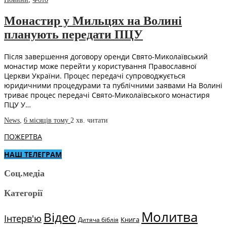
Монастир у Мильцях на Волині
планують передати ПЦУ
Після завершення договору оренди Свято-Миколаївський
монастир може перейти у користування Православної
Церкви України. Процес передачі супроводжується
юридичними процедурами та публічними заявами На Волині
триває процес передачі Свято-Миколаївського монастиря
ПЦУ У…
News
,
6 місяців тому
2 хв.
читати
ПОЖЕРТВА
НАШ ТЕЛЕГРАМ
Соц.медіа
Категорії
Молитва
Відео
Інтерв'ю
Книга
Дитяча біблія