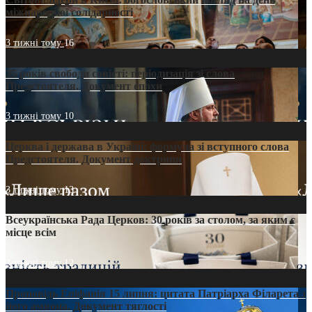
міжнародної солідарності
3 тижні тому
16
35 років свободи совісті: періодизація зі слова
Предстоятеля. Документ епохи
3 тижні тому
10
Церква і держава в Україні: формула зі вступного слова
Предстоятеля. Документ доктрини
3 тижні тому
13
Всеукраїнська Рада Церков: 30 років за столом, за яким є
місце всім
3 тижні тому
12
Проповідь Епіфанія 15 липня: цитата Патріарха Філарета з
його амвона. Документ тяглості