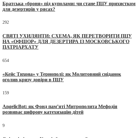
Братська «броня» під куполами: чи стане ПЦУ прихистком
для дезертирів у рясах?
292
СВЯТІ УХИЛЯНТИ: СХЕМА, ЯК ПЕРЕТВОРИТИ ПЦУ
НА «ОФШОР» ДЛЯ ДЕЗЕРТИРА ІЗ МОСКОВСЬКОГО
ПАТРІАРХАТУ
654
«Кейс Тихона» у Тернополі: як Молитовний сніданок
оголив кризу довіри в ПЦУ
159
AngelicBot: як Фонд пам’яті Митрополита Мефодія
розвиває цифрову катехизацію дітей
9