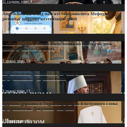
11 години тому
4
AngelicBot: як Фонд пам’яті Митрополита Мефодія
розвиває цифрову катехизацію дітей
7 днів тому
12
Світові лідери в Києві: богословський погляд на день
міжнародної солідарності
3 тижні тому
19
35 років свободи совісті: періодизація зі слова
Предстоятеля. Документ епохи
3 тижні тому
13
Церква і держава в Україні: формула зі вступного слова
Предстоятеля. Документ доктрини
3 тижні тому
16