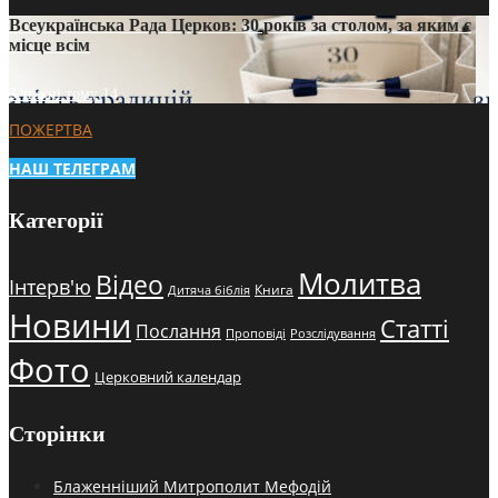
Всеукраїнська Рада Церков: 30 років за столом, за яким є
місце всім
3 тижні тому
14
ПОЖЕРТВА
НАШ ТЕЛЕГРАМ
Категорії
Молитва
Відео
Інтерв'ю
Книга
Дитяча біблія
Новини
Статті
Послання
Проповіді
Розслідування
Фото
Церковний календар
Сторінки
Блаженніший Митрополит Мефодій