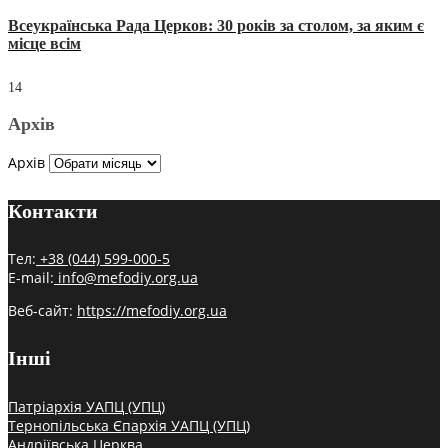
Всеукраїнська Рада Церков: 30 років за столом, за яким є
місце всім
14
Архів
Архів
Контакти
Тел:
+38 (044) 599-000-5
E-mail:
info@mefodiy.org.ua
Веб-сайт:
https://mefodiy.org.ua
Інші
Патріархія УАПЦ (УПЦ)
Тернопільська Єпархія УАПЦ (УПЦ)
Андріївська Церква