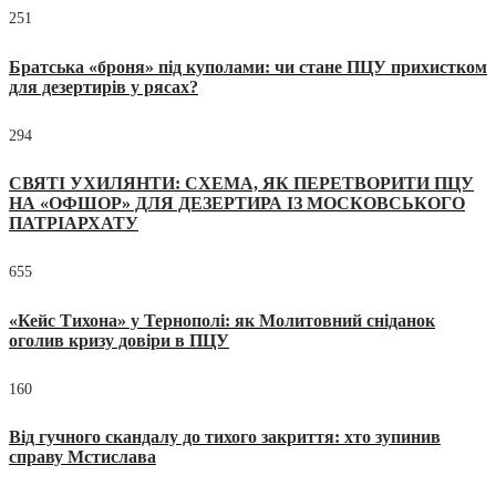
251
Братська «броня» під куполами: чи стане ПЦУ прихистком
для дезертирів у рясах?
294
СВЯТІ УХИЛЯНТИ: СХЕМА, ЯК ПЕРЕТВОРИТИ ПЦУ
НА «ОФШОР» ДЛЯ ДЕЗЕРТИРА ІЗ МОСКОВСЬКОГО
ПАТРІАРХАТУ
655
«Кейс Тихона» у Тернополі: як Молитовний сніданок
оголив кризу довіри в ПЦУ
160
Від гучного скандалу до тихого закриття: хто зупинив
справу Мстислава