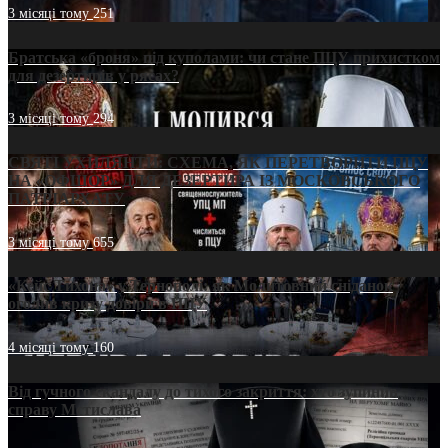
3 місяці тому
251
Братська «броня» під куполами: чи стане ПЦУ прихистком
для дезертирів у рясах?
3 місяці тому
294
СВЯТІ УХИЛЯНТИ: СХЕМА, ЯК ПЕРЕТВОРИТИ ПЦУ
НА «ОФШОР» ДЛЯ ДЕЗЕРТИРА ІЗ МОСКОВСЬКОГО
ПАТРІАРХАТУ
3 місяці тому
655
«Кейс Тихона» у Тернополі: як Молитовний сніданок
оголив кризу довіри в ПЦУ
4 місяці тому
160
Від гучного скандалу до тихого закриття: хто зупинив
справу Мстислава