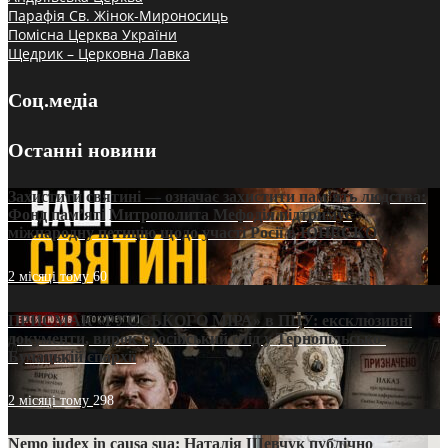
Парафія Св. Жінок-Мироносиць
Помісна Церква України
Щедрик – Церковна Лавка
Соц.медіа
Останні новини
Захистити святині — означає захистити пам’ять людства:
Фонд пам’яті Митрополита Мефодія підтримує
міжнародну петицію щодо участі Росії в ЮНЕСКО
2 місяці тому
60
ПРИСМАК «РУССЬКОГО МІРА» в ПЦУ: ексклюзивні
документи, вирок і російський слід у Тернопільсько-
Бучацькій єпархії
2 місяці тому
298
Nemo iudex in causa sua: Наталія Шевчук публічно