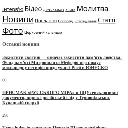
Молитва
Відео
Інтерв'ю
Книга
Дитяча біблія
Новини
Статті
Послання
Проповіді
Розслідування
Фото
Церковний календар
Останні новини
Захистити святині — означає захистити пам’ять людства:
Фонд пам’яті Митрополита Мефодія підтримує
міжнародну петицію щодо участі Росії в ЮНЕСКО
60
ПРИСМАК «РУССЬКОГО МІРА» в ПЦУ: ексклюзивні
документи, вирок і російський слід у Тернопільсько-
Бучацькій єпархії
298
Nemo iudex in causa sua: Наталія Шевчук публічно