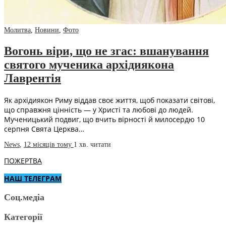
Молитва
,
Новини
,
Фото
Вогонь віри, що не згас: вшанування
святого мученика архідиякона
Лаврентія
Як архідиякон Риму віддав своє життя, щоб показати світові,
що справжня цінність — у Христі та любові до людей.
Мученицький подвиг, що вчить вірності й милосердю 10
серпня Свята Церква…
News
,
12 місяців тому
1 хв.
читати
ПОЖЕРТВА
НАШ ТЕЛЕГРАМ
Соц.медіа
Категорії