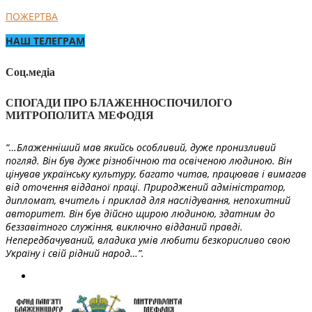
ПОЖЕРТВА
НАШ ТЕЛЕГРАМ
Соц.медіа
СПОГАДИ ПРО БЛАЖЕННОСПОЧИЛОГО
МИТРОПОЛИТА МЕФОДІЯ
“…Блаженніший мав якийсь особливий, дуже пронизливий
погляд. Він був дуже різнобічною та освіченою людиною. Він
цінував українську культуру, багато читав, працював і вимагав
від оточення відданої праці. Природжений адміністратор,
дипломат, вчитель і приклад для наслідування, непохитний
авторитет. Він був дійсно щирою людиною, здатним до
беззавітного служіння, виключно відданий правді.
Непередбачуваний, владика умів любити безкорисливо свою
Україну і свій рідний народ…”.