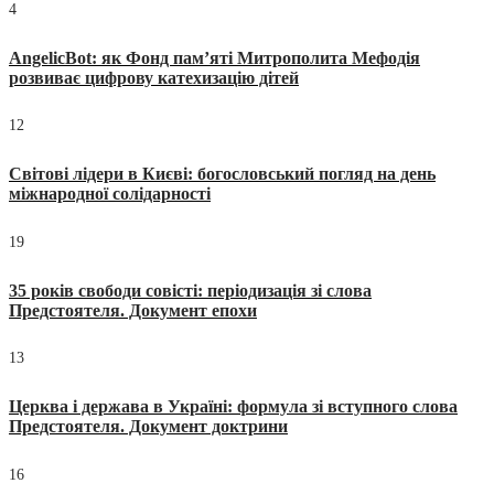
4
AngelicBot: як Фонд пам’яті Митрополита Мефодія
розвиває цифрову катехизацію дітей
12
Світові лідери в Києві: богословський погляд на день
міжнародної солідарності
19
35 років свободи совісті: періодизація зі слова
Предстоятеля. Документ епохи
13
Церква і держава в Україні: формула зі вступного слова
Предстоятеля. Документ доктрини
16