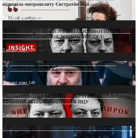
відповіла митрополиту Євстратію Зорі
3 місяці тому
214
EXCLUSIVE (DOCUMENTS)/BLOOD BROTHERS: THE
CRIMINAL FRANCHISE WITHIN THE OCU
3 місяці тому
129
Від віолончелі до Патріаршого жезла: Новий шлях
Грузинської Церкви з Католикосом Шіо III
3 місяці тому
140
ЕКСКЛЮЗИВ (ДОКУМЕНТИ)/БРАТИ ПО КРОВІ:
КРИМІНАЛЬНА ФРАНШИЗА В ПЦУ
3 місяці тому
542
МАТЕРИНСЬКИЙ ОМОРФОР В ЧАС ВІЙНИ В УКРАЇНІ