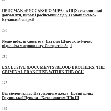
ПРИСМАК «РУССЬКОГО МІРА» в ПЦУ: ексклюзивні
документи, вирок і російський слід у Тернопільсько-
Бучацькій єпархії
293
Nemo iudex in causa sua: Наталія Шевчук публічно
відповіла митрополиту Євстратію Зорі
213
EXCLUSIVE (DOCUMENTS)/BLOOD BROTHERS: THE
CRIMINAL FRANCHISE WITHIN THE OCU
127
Від віолончелі до Патріаршого жезла: Новий шлях
Грузинської Церкви з Католикосом Шіо III
139