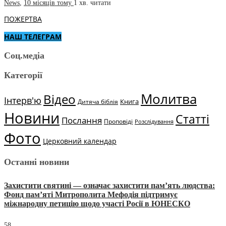
News
,
10 місяців тому
1 хв.
читати
ПОЖЕРТВА
НАШ ТЕЛЕГРАМ
Соц.медіа
Категорії
Молитва
Відео
Інтерв'ю
Книга
Дитяча біблія
Новини
Статті
Послання
Проповіді
Розслідування
Фото
Церковний календар
Останні новини
Захистити святині — означає захистити пам’ять людства:
Фонд пам’яті Митрополита Мефодія підтримує
міжнародну петицію щодо участі Росії в ЮНЕСКО
58