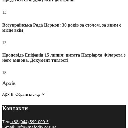
13
Всеукраїнська Рада Церков: 30 років за столом, за яким є
місце всім
12
Проповідь Епіфанія 15 липня: цитата Патріарха Філарета з
його амвона. Документ тяглості
18
Архів
Архів
Контакти
Тел:
+38 (044) 599-000-5
E-mail:
info@mefodiy.org.ua