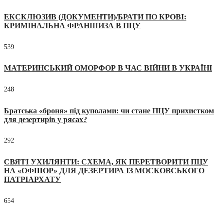
ЕКСКЛЮЗИВ (ДОКУМЕНТИ)/БРАТИ ПО КРОВІ:
КРИМІНАЛЬНА ФРАНШИЗА В ПЦУ
539
МАТЕРИНСЬКИЙ ОМОРФОР В ЧАС ВІЙНИ В УКРАЇНІ
248
Братська «броня» під куполами: чи стане ПЦУ прихистком
для дезертирів у рясах?
292
СВЯТІ УХИЛЯНТИ: СХЕМА, ЯК ПЕРЕТВОРИТИ ПЦУ
НА «ОФШОР» ДЛЯ ДЕЗЕРТИРА ІЗ МОСКОВСЬКОГО
ПАТРІАРХАТУ
654