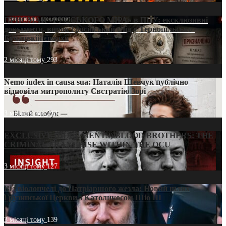
ПРИСМАК «РУССЬКОГО МІРА» в ПЦУ: ексклюзивні
документи, вирок і російський слід у Тернопільсько-
Бучацькій єпархії
2 місяці тому
293
Nemo iudex in causa sua: Наталія Шевчук публічно
відповіла митрополиту Євстратію Зорі
3 місяці тому
213
EXCLUSIVE (DOCUMENTS)/BLOOD BROTHERS: THE
CRIMINAL FRANCHISE WITHIN THE OCU
3 місяці тому
127
Від віолончелі до Патріаршого жезла: Новий шлях
Грузинської Церкви з Католикосом Шіо III
3 місяці тому
139