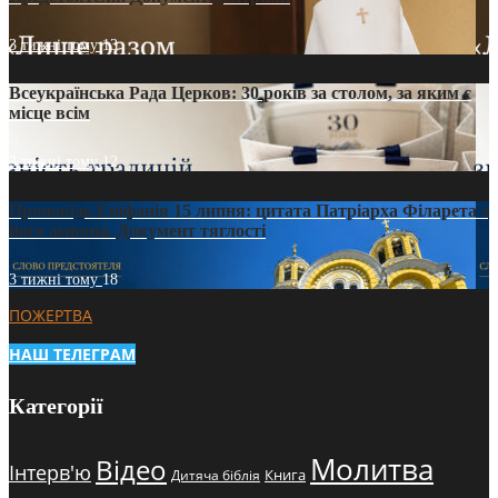
3 тижні тому
13
Всеукраїнська Рада Церков: 30 років за столом, за яким є
місце всім
3 тижні тому
12
Проповідь Епіфанія 15 липня: цитата Патріарха Філарета з
його амвона. Документ тяглості
3 тижні тому
18
ПОЖЕРТВА
НАШ ТЕЛЕГРАМ
Категорії
Молитва
Відео
Інтерв'ю
Книга
Дитяча біблія