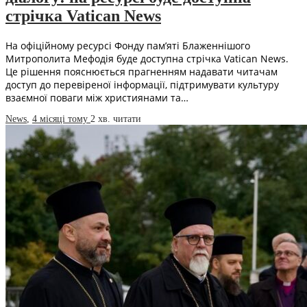
стрічка Vatican News
На офіційному ресурсі Фонду пам’яті Блаженнішого
Митрополита Мефодія буде доступна стрічка Vatican News.
Це рішення пояснюється прагненням надавати читачам
доступ до перевіреної інформації, підтримувати культуру
взаємної поваги між християнами та…
News
,
4 місяці тому
2 хв.
читати