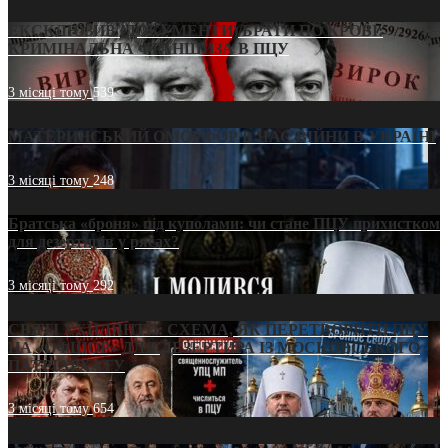
ЕКСКЛЮЗИВ (ДОКУМЕНТИ)/БРАТИ ПО КРОВІ:
КРИМІНАЛЬНА ФРАНШИЗА В ПЦУ
3 місяці тому
539
МАТЕРИНСЬКИЙ ОМОРФОР В ЧАС ВІЙНИ В УКРАЇНІ
3 місяці тому
248
Братська «броня» під куполами: чи стане ПЦУ прихистком
для дезертирів у рясах?
3 місяці тому
292
СВЯТІ УХИЛЯНТИ: СХЕМА, ЯК ПЕРЕТВОРИТИ ПЦУ
НА «ОФШОР» ДЛЯ ДЕЗЕРТИРА ІЗ МОСКОВСЬКОГО
ПАТРІАРХАТУ
3 місяці тому
654