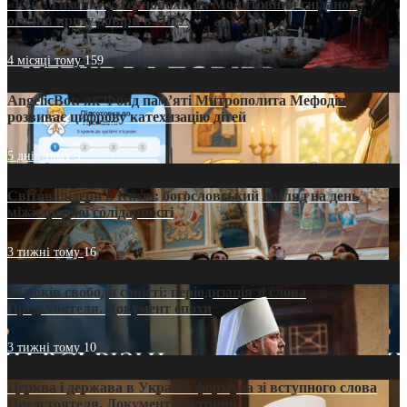
«Кейс Тихона» у Тернополі: як Молитовний сніданок
оголив кризу довіри в ПЦУ
4 місяці тому
159
AngelicBot: як Фонд пам’яті Митрополита Мефодія
розвиває цифрову катехизацію дітей
5 днів тому
9
Світові лідери в Києві: богословський погляд на день
міжнародної солідарності
3 тижні тому
16
35 років свободи совісті: періодизація зі слова
Предстоятеля. Документ епохи
3 тижні тому
10
Церква і держава в Україні: формула зі вступного слова
Предстоятеля. Документ доктрини