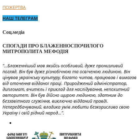
ПОЖЕРТВА
НАШ ТЕЛЕГРАМ
Соц.медіа
СПОГАДИ ПРО БЛАЖЕННОСПОЧИЛОГО
МИТРОПОЛИТА МЕФОДІЯ
“…Блаженніший мав якийсь особливий, дуже пронизливий
погляд. Він був дуже різнобічною та освіченою людиною. Він
цінував українську культуру, багато читав, працював і вимагав
від оточення відданої праці. Природжений адміністратор,
дипломат, вчитель і приклад для наслідування, непохитний
авторитет. Він був дійсно щирою людиною, здатним до
беззавітного служіння, виключно відданий правді.
Непередбачуваний, владика умів любити безкорисливо свою
Україну і свій рідний народ…”.