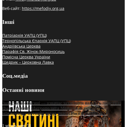
Веб-сайт:
https://mefodiy.org.ua
Інші
Патріархія УАПЦ (УПЦ)
Тернопільська Єпархія УАПЦ (УПЦ)
Андріївська Церква
Парафія Св. Жінок-Мироносиць
Помісна Церква України
Щедрик – Церковна Лавка
Соц.медіа
Останні новини
Захистити святині — означає захистити пам’ять людства:
Фонд пам’яті Митрополита Мефодія підтримує
міжнародну петицію щодо участі Росії в ЮНЕСКО
1 місяць тому
58