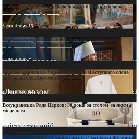
Світові лідери в Києві: богословський погляд на день
міжнародної солідарності
3 тижні тому
16
35 років свободи совісті: періодизація зі слова
Предстоятеля. Документ епохи
3 тижні тому
9
Церква і держава в Україні: формула зі вступного слова
Предстоятеля. Документ доктрини
3 тижні тому
12
Всеукраїнська Рада Церков: 30 років за столом, за яким є
місце всім
3 тижні тому
12
Проповідь Епіфанія 15 липня: цитата Патріарха Філарета з