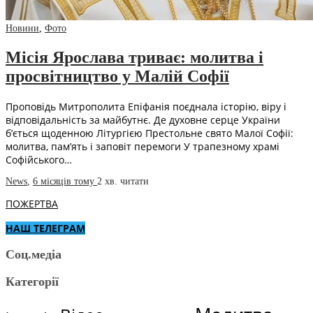
Новини
,
Фото
Місія Ярослава триває: молитва і
просвітництво у Малій Софії
Проповідь Митрополита Епіфанія поєднала історію, віру і
відповідальність за майбутнє. Де духовне серце України
б’ється щоденною Літургією Престольне свято Малої Софії:
молитва, пам’ять і заповіт перемоги У трапезному храмі
Софійського…
News
,
6 місяців тому
2 хв.
читати
ПОЖЕРТВА
НАШ ТЕЛЕГРАМ
Соц.медіа
Категорії