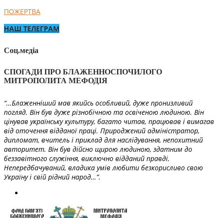
ПОЖЕРТВА
НАШ ТЕЛЕГРАМ
Соц.медіа
СПОГАДИ ПРО БЛАЖЕННОСПОЧИЛОГО
МИТРОПОЛИТА МЕФОДІЯ
“…Блаженніший мав якийсь особливий, дуже пронизливий
погляд. Він був дуже різнобічною та освіченою людиною. Він
цінував українську культуру, багато читав, працював і вимагав
від оточення відданої праці. Природжений адміністратор,
дипломат, вчитель і приклад для наслідування, непохитний
авторитет. Він був дійсно щирою людиною, здатним до
беззавітного служіння, виключно відданий правді.
Непередбачуваний, владика умів любити безкорисливо свою
Україну і свій рідний народ…”.