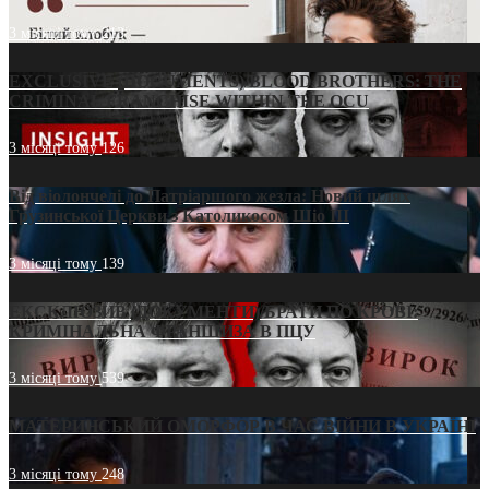
3 місяці тому
213
EXCLUSIVE (DOCUMENTS)/BLOOD BROTHERS: THE
CRIMINAL FRANCHISE WITHIN THE OCU
3 місяці тому
126
Від віолончелі до Патріаршого жезла: Новий шлях
Грузинської Церкви з Католикосом Шіо III
3 місяці тому
139
ЕКСКЛЮЗИВ (ДОКУМЕНТИ)/БРАТИ ПО КРОВІ:
КРИМІНАЛЬНА ФРАНШИЗА В ПЦУ
3 місяці тому
539
МАТЕРИНСЬКИЙ ОМОРФОР В ЧАС ВІЙНИ В УКРАЇНІ
3 місяці тому
248