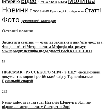
Молитва
Відео
Інтерв'ю
Книга
Дитяча біблія
Новини
Статті
Послання
Проповіді
Розслідування
Фото
Церковний календар
Останні новини
Захистити святині — означає захистити пам’ять людства:
Фонд пам’яті Митрополита Мефодія підтримує
міжнародну петицію щодо участі Росії в ЮНЕСКО
58
ПРИСМАК «РУССЬКОГО МІРА» в ПЦУ: ексклюзивні
документи, вирок і російський слід у Тернопільсько-
Бучацькій єпархії
293
Nemo iudex in causa sua: Наталія Шевчук публічно
відповіла митрополиту Євстратію Зорі