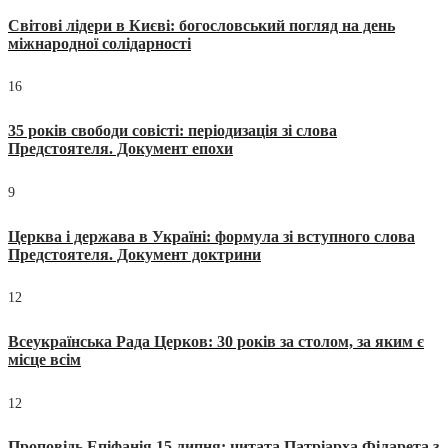
Світові лідери в Києві: богословський погляд на день
міжнародної солідарності
16
35 років свободи совісті: періодизація зі слова
Предстоятеля. Документ епохи
9
Церква і держава в Україні: формула зі вступного слова
Предстоятеля. Документ доктрини
12
Всеукраїнська Рада Церков: 30 років за столом, за яким є
місце всім
12
Проповідь Епіфанія 15 липня: цитата Патріарха Філарета з