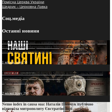
Помісна Церква України
Щедрик – Церковна Лавка
Соц.медіа
Останні новини
Захистити святині — означає захистити пам’ять людства:
Фонд пам’яті Митрополита Мефодія підтримує
міжнародну петицію щодо участі Росії в ЮНЕСКО
1 місяць тому
58
ПРИСМАК «РУССЬКОГО МІРА» в ПЦУ: ексклюзивні
документи, вирок і російський слід у Тернопільсько-
Бучацькій єпархії
2 місяці тому
293
Nemo iudex in causa sua: Наталія Шевчук публічно
відповіла митрополиту Євстратію Зорі