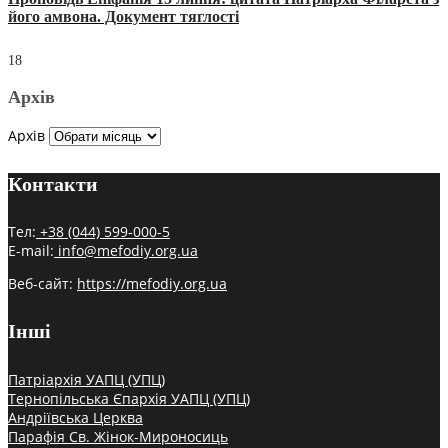
його амвона. Документ тяглості
18
Архів
Архів
Контакти
Тел:
+38 (044) 599-000-5
E-mail:
info@mefodiy.org.ua
Веб-сайт:
https://mefodiy.org.ua
Інші
Патріархія УАПЦ (УПЦ)
Тернопільська Єпархія УАПЦ (УПЦ)
Андріївська Церква
Парафія Св. Жінок-Мироносиць