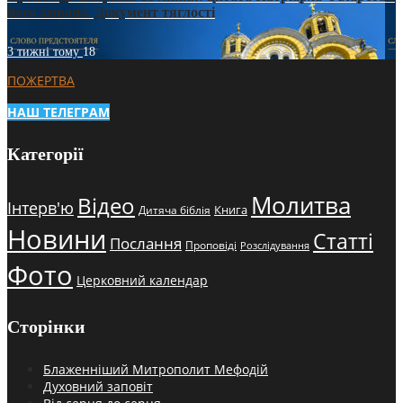
його амвона. Документ тяглості
3 тижні тому
18
ПОЖЕРТВА
НАШ ТЕЛЕГРАМ
Категорії
Молитва
Відео
Інтерв'ю
Книга
Дитяча біблія
Новини
Статті
Послання
Проповіді
Розслідування
Фото
Церковний календар
Сторінки
Блаженніший Митрополит Мефодій
Духовний заповіт