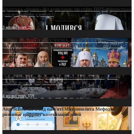
Братська «броня» під куполами: чи стане ПЦУ прихистком
для дезертирів у рясах?
3 місяці тому
292
СВЯТІ УХИЛЯНТИ: СХЕМА, ЯК ПЕРЕТВОРИТИ ПЦУ
НА «ОФШОР» ДЛЯ ДЕЗЕРТИРА ІЗ МОСКОВСЬКОГО
ПАТРІАРХАТУ
3 місяці тому
653
«Кейс Тихона» у Тернополі: як Молитовний сніданок
оголив кризу довіри в ПЦУ
4 місяці тому
159
AngelicBot: як Фонд пам’яті Митрополита Мефодія
розвиває цифрову катехизацію дітей
5 днів тому
9