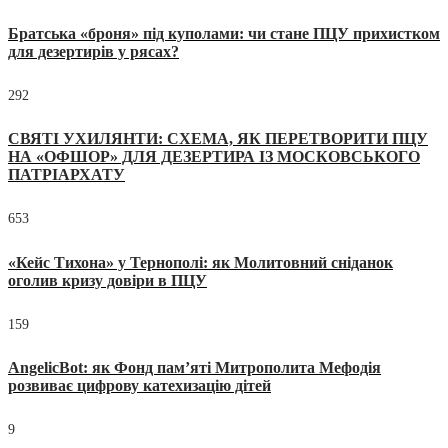
Братська «броня» під куполами: чи стане ПЦУ прихистком
для дезертирів у рясах?
292
СВЯТІ УХИЛЯНТИ: СХЕМА, ЯК ПЕРЕТВОРИТИ ПЦУ
НА «ОФШОР» ДЛЯ ДЕЗЕРТИРА ІЗ МОСКОВСЬКОГО
ПАТРІАРХАТУ
653
«Кейс Тихона» у Тернополі: як Молитовний сніданок
оголив кризу довіри в ПЦУ
159
AngelicBot: як Фонд пам’яті Митрополита Мефодія
розвиває цифрову катехизацію дітей
9