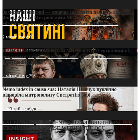
Захистити святині — означає захистити пам’ять людства:
Фонд пам’яті Митрополита Мефодія підтримує
міжнародну петицію щодо участі Росії в ЮНЕСКО
2 місяці тому
60
ПРИСМАК «РУССЬКОГО МІРА» в ПЦУ: ексклюзивні
документи, вирок і російський слід у Тернопільсько-
Бучацькій єпархії
2 місяці тому
298
Nemo iudex in causa sua: Наталія Шевчук публічно
відповіла митрополиту Євстратію Зорі
3 місяці тому
214
EXCLUSIVE (DOCUMENTS)/BLOOD BROTHERS: THE
CRIMINAL FRANCHISE WITHIN THE OCU