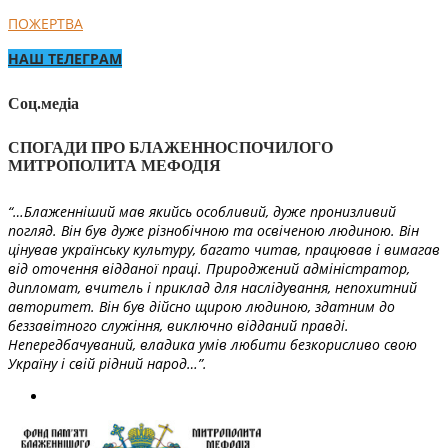
ПОЖЕРТВА
НАШ ТЕЛЕГРАМ
Соц.медіа
СПОГАДИ ПРО БЛАЖЕННОСПОЧИЛОГО
МИТРОПОЛИТА МЕФОДІЯ
“…Блаженніший мав якийсь особливий, дуже пронизливий
погляд. Він був дуже різнобічною та освіченою людиною. Він
цінував українську культуру, багато читав, працював і вимагав
від оточення відданої праці. Природжений адміністратор,
дипломат, вчитель і приклад для наслідування, непохитний
авторитет. Він був дійсно щирою людиною, здатним до
беззавітного служіння, виключно відданий правді.
Непередбачуваний, владика умів любити безкорисливо свою
Україну і свій рідний народ…”.