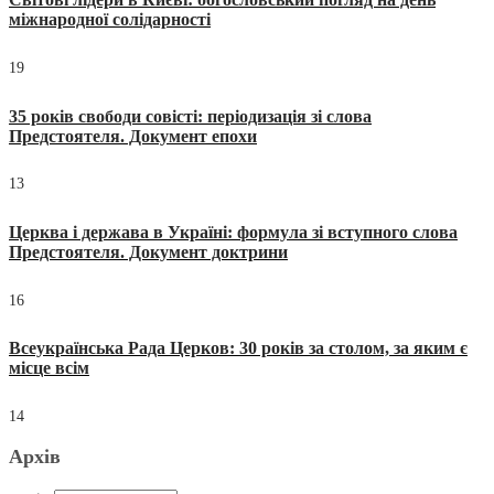
міжнародної солідарності
19
35 років свободи совісті: періодизація зі слова
Предстоятеля. Документ епохи
13
Церква і держава в Україні: формула зі вступного слова
Предстоятеля. Документ доктрини
16
Всеукраїнська Рада Церков: 30 років за столом, за яким є
місце всім
14
Архів