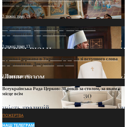
міжнародної солідарності
3 тижні тому
19
35 років свободи совісті: періодизація зі слова
Предстоятеля. Документ епохи
3 тижні тому
13
Церква і держава в Україні: формула зі вступного слова
Предстоятеля. Документ доктрини
3 тижні тому
16
Всеукраїнська Рада Церков: 30 років за столом, за яким є
місце всім
3 тижні тому
14
ПОЖЕРТВА
НАШ ТЕЛЕГРАМ