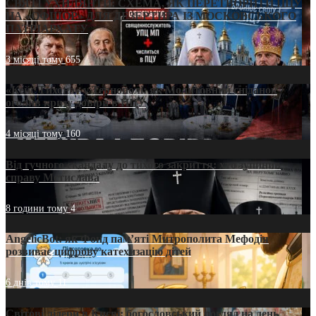
СВЯТІ УХИЛЯНТИ: СХЕМА, ЯК ПЕРЕТВОРИТИ ПЦУ
НА «ОФШОР» ДЛЯ ДЕЗЕРТИРА ІЗ МОСКОВСЬКОГО
ПАТРІАРХАТУ
3 місяці тому
655
«Кейс Тихона» у Тернополі: як Молитовний сніданок
оголив кризу довіри в ПЦУ
4 місяці тому
160
Від гучного скандалу до тихого закриття: хто зупинив
справу Мстислава
8 години тому
4
AngelicBot: як Фонд пам’яті Митрополита Мефодія
розвиває цифрову катехизацію дітей
6 днів тому
11
Світові лідери в Києві: богословський погляд на день