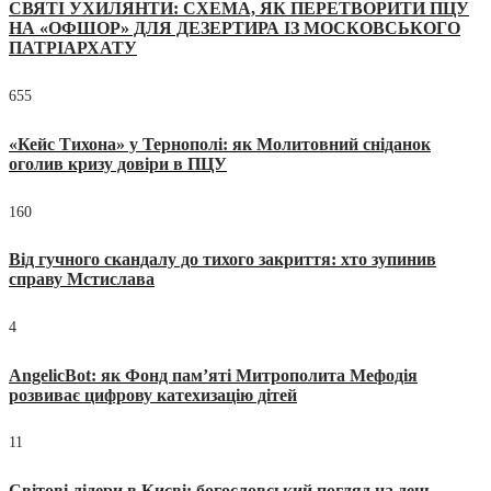
СВЯТІ УХИЛЯНТИ: СХЕМА, ЯК ПЕРЕТВОРИТИ ПЦУ
НА «ОФШОР» ДЛЯ ДЕЗЕРТИРА ІЗ МОСКОВСЬКОГО
ПАТРІАРХАТУ
655
«Кейс Тихона» у Тернополі: як Молитовний сніданок
оголив кризу довіри в ПЦУ
160
Від гучного скандалу до тихого закриття: хто зупинив
справу Мстислава
4
AngelicBot: як Фонд пам’яті Митрополита Мефодія
розвиває цифрову катехизацію дітей
11
Світові лідери в Києві: богословський погляд на день