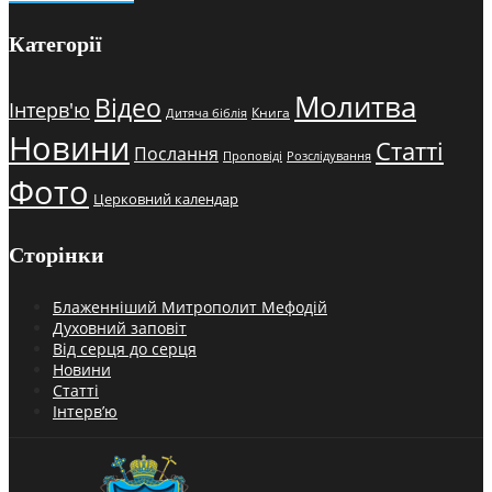
Категорії
Молитва
Відео
Інтерв'ю
Книга
Дитяча біблія
Новини
Статті
Послання
Проповіді
Розслідування
Фото
Церковний календар
Сторінки
Блаженніший Митрополит Мефодій
Духовний заповіт
Від серця до серця
Новини
Статті
Інтерв’ю