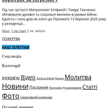
Під час зустрічі Митрополит Епіфаній і Тимур Ткаченко
обговорили духовні та соціальні виклики в умовах війни.
Єдність і сила духу як ключ до Перемоги 13 березня 2025 року
у резиденції…
News
,
1 рік тому
1 хв.
читати
ПОЖЕРТВА
НАШ ТЕЛЕГРАМ
Соц.медіа
Категорії
Молитва
Відео
Інтерв'ю
Книга
Дитяча біблія
Новини
Статті
Послання
Проповіді
Розслідування
Фото
Церковний календар
Останні новини