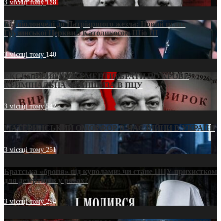
3 місяці тому
128
Від віолончелі до Патріаршого жезла: Новий шлях
Грузинської Церкви з Католикосом Шіо III
3 місяці тому
140
ЕКСКЛЮЗИВ (ДОКУМЕНТИ)/БРАТИ ПО КРОВІ:
КРИМІНАЛЬНА ФРАНШИЗА В ПЦУ
3 місяці тому
542
МАТЕРИНСЬКИЙ ОМОРФОР В ЧАС ВІЙНИ В УКРАЇНІ
3 місяці тому
251
Братська «броня» під куполами: чи стане ПЦУ прихистком
для дезертирів у рясах?
3 місяці тому
294