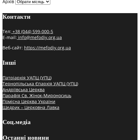
Архів
Контакти
Тел:
+38 (044) 599-000-5
E-mail:
info@mefodiy.org.ua
Веб-сайт:
https://mefodiy.org.ua
Інші
Патріархія УАПЦ (УПЦ)
Тернопільська Єпархія УАПЦ (УПЦ)
Андріївська Церква
Парафія Св. Жінок-Мироносиць
Помісна Церква України
Щедрик – Церковна Лавка
Соц.медіа
Останні новини