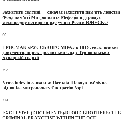
Захистити святині — означає захистити пам’ять людства:
Фонд пам’яті Митрополита Мефодія підтримує
міжнародну петицію щодо участі Росії в ЮНЕСКО
60
ПРИСМАК «РУССЬКОГО МІРА» в ПЦУ: ексклюзивні
документи, вирок і російський слід у Тернопільсько-
Бучацькій єпархії
298
Nemo iudex in causa sua: Наталія Шевчук публічно
відповіла митрополиту Євстратію Зорі
214
EXCLUSIVE (DOCUMENTS)/BLOOD BROTHERS: THE
CRIMINAL FRANCHISE WITHIN THE OCU