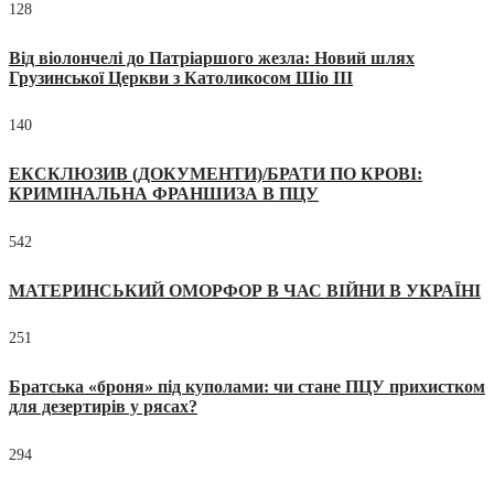
128
Від віолончелі до Патріаршого жезла: Новий шлях
Грузинської Церкви з Католикосом Шіо III
140
ЕКСКЛЮЗИВ (ДОКУМЕНТИ)/БРАТИ ПО КРОВІ:
КРИМІНАЛЬНА ФРАНШИЗА В ПЦУ
542
МАТЕРИНСЬКИЙ ОМОРФОР В ЧАС ВІЙНИ В УКРАЇНІ
251
Братська «броня» під куполами: чи стане ПЦУ прихистком
для дезертирів у рясах?
294