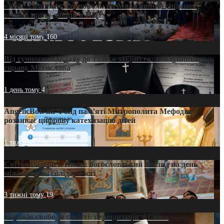
«Кейс Тихона» у Тернополі: як Молитовний сніданок
оголив кризу довіри в ПЦУ
4 місяці тому
160
Від гучного скандалу до тихого закриття: хто зупинив
справу Мстислава
1 день тому
4
AngelicBot: як Фонд пам’яті Митрополита Мефодія
розвиває цифрову катехизацію дітей
1 тиждень тому
12
Світові лідери в Києві: богословський погляд на день
міжнародної солідарності
3 тижні тому
19
35 років свободи совісті: періодизація зі слова