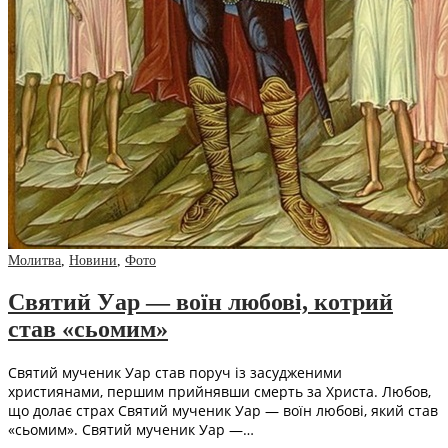
Молитва
,
Новини
,
Фото
Святий Уар — воїн любові, котрий
став «сьомим»
Святий мученик Уар став поруч із засудженими
християнами, першим прийнявши смерть за Христа. Любов,
що долає страх Святий мученик Уар — воїн любові, який став
«сьомим». Святий мученик Уар —…