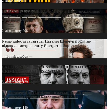
2 місяці тому
61
ПРИСМАК «РУССЬКОГО МІРА» в ПЦУ: ексклюзивні
документи, вирок і російський слід у Тернопільсько-
Бучацькій єпархії
2 місяці тому
298
Nemo iudex in causa sua: Наталія Шевчук публічно
відповіла митрополиту Євстратію Зорі
3 місяці тому
214
EXCLUSIVE (DOCUMENTS)/BLOOD BROTHERS: THE
CRIMINAL FRANCHISE WITHIN THE OCU
3 місяці тому
129
Від віолончелі до Патріаршого жезла: Новий шлях
Грузинської Церкви з Католикосом Шіо III
3 місяці тому
140