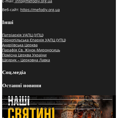
E-mail:
info@mefodiy.org.ua
Веб-сайт:
https://mefodiy.org.ua
Інші
Патріархія УАПЦ (УПЦ)
Тернопільська Єпархія УАПЦ (УПЦ)
Андріївська Церква
Парафія Св. Жінок-Мироносиць
Помісна Церква України
Щедрик – Церковна Лавка
Соц.медіа
Останні новини
Захистити святині — означає захистити пам’ять людства:
Фонд пам’яті Митрополита Мефодія підтримує
міжнародну петицію щодо участі Росії в ЮНЕСКО