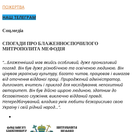
ПОЖЕРТВА
НАШ ТЕЛЕГРАМ
Соц.медіа
СПОГАДИ ПРО БЛАЖЕННОСПОЧИЛОГО
МИТРОПОЛИТА МЕФОДІЯ
“…Блаженніший мав якийсь особливий, дуже пронизливий
погляд. Він був дуже різнобічною та освіченою людиною. Він
цінував українську культуру, багато читав, працював і вимагав
від оточення відданої праці. Природжений адміністратор,
дипломат, вчитель і приклад для наслідування, непохитний
авторитет. Він був дійсно щирою людиною, здатним до
беззавітного служіння, виключно відданий правді.
Непередбачуваний, владика умів любити безкорисливо свою
Україну і свій рідний народ…”.