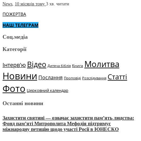
News
,
10 місяців тому
3 хв.
читати
ПОЖЕРТВА
НАШ ТЕЛЕГРАМ
Соц.медіа
Категорії
Молитва
Відео
Інтерв'ю
Книга
Дитяча біблія
Новини
Статті
Послання
Проповіді
Розслідування
Фото
Церковний календар
Останні новини
Захистити святині — означає захистити пам’ять людства:
Фонд пам’яті Митрополита Мефодія підтримує
міжнародну петицію щодо участі Росії в ЮНЕСКО