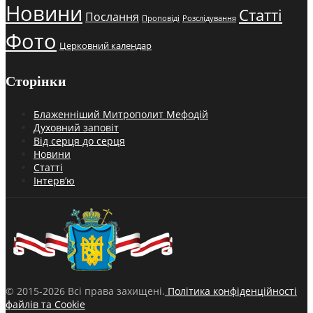
Новини
Статті
Послання
Проповіді
Розслідування
Фото
Церковний календар
Сторінки
Блаженніший Митрополит Мефодій
Духовний заповіт
Від серця до серця
Новини
Статті
Інтерв’ю
© 2015-2026 Всі права захищені.
Політика конфіденційності
файлів та Cookie