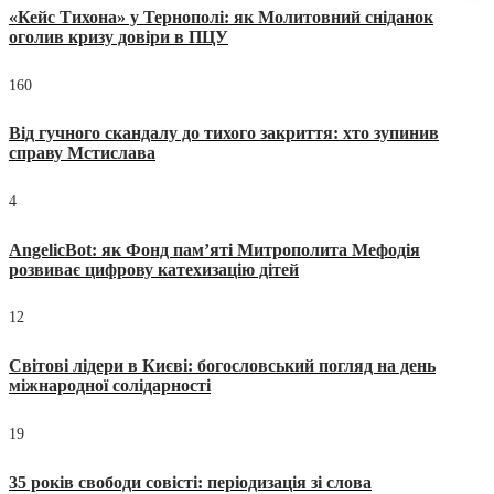
«Кейс Тихона» у Тернополі: як Молитовний сніданок
оголив кризу довіри в ПЦУ
160
Від гучного скандалу до тихого закриття: хто зупинив
справу Мстислава
4
AngelicBot: як Фонд пам’яті Митрополита Мефодія
розвиває цифрову катехизацію дітей
12
Світові лідери в Києві: богословський погляд на день
міжнародної солідарності
19
35 років свободи совісті: періодизація зі слова