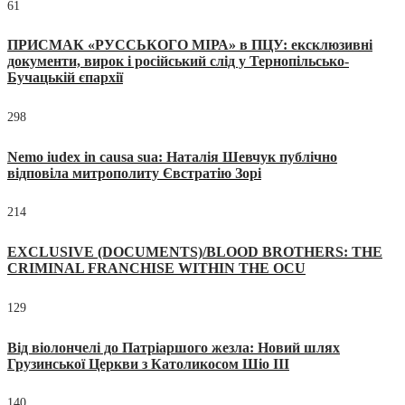
61
ПРИСМАК «РУССЬКОГО МІРА» в ПЦУ: ексклюзивні
документи, вирок і російський слід у Тернопільсько-
Бучацькій єпархії
298
Nemo iudex in causa sua: Наталія Шевчук публічно
відповіла митрополиту Євстратію Зорі
214
EXCLUSIVE (DOCUMENTS)/BLOOD BROTHERS: THE
CRIMINAL FRANCHISE WITHIN THE OCU
129
Від віолончелі до Патріаршого жезла: Новий шлях
Грузинської Церкви з Католикосом Шіо III
140