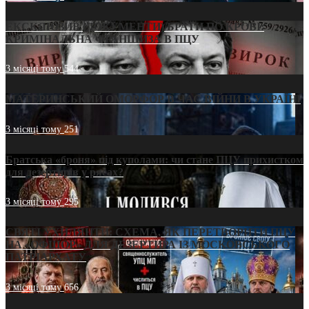
ЕКСКЛЮЗИВ (ДОКУМЕНТИ)/БРАТИ ПО КРОВІ:
КРИМІНАЛЬНА ФРАНШИЗА В ПЦУ
3 місяці тому
544
МАТЕРИНСЬКИЙ ОМОРФОР В ЧАС ВІЙНИ В УКРАЇНІ
3 місяці тому
251
Братська «броня» під куполами: чи стане ПЦУ прихистком
для дезертирів у рясах?
3 місяці тому
295
СВЯТІ УХИЛЯНТИ: СХЕМА, ЯК ПЕРЕТВОРИТИ ПЦУ
НА «ОФШОР» ДЛЯ ДЕЗЕРТИРА ІЗ МОСКОВСЬКОГО
ПАТРІАРХАТУ
3 місяці тому
656