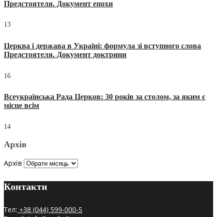
Предстоятеля. Документ епохи
13
Церква і держава в Україні: формула зі вступного слова
Предстоятеля. Документ доктрини
16
Всеукраїнська Рада Церков: 30 років за столом, за яким є
місце всім
14
Архів
Архів
Контакти
Тел:
+38 (044) 599-000-5