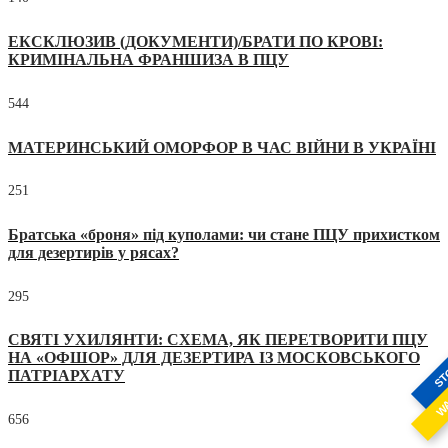
ЕКСКЛЮЗИВ (ДОКУМЕНТИ)/БРАТИ ПО КРОВІ:
КРИМІНАЛЬНА ФРАНШИЗА В ПЦУ
544
МАТЕРИНСЬКИЙ ОМОРФОР В ЧАС ВІЙНИ В УКРАЇНІ
251
Братська «броня» під куполами: чи стане ПЦУ прихистком
для дезертирів у рясах?
295
СВЯТІ УХИЛЯНТИ: СХЕМА, ЯК ПЕРЕТВОРИТИ ПЦУ
НА «ОФШОР» ДЛЯ ДЕЗЕРТИРА ІЗ МОСКОВСЬКОГО
ST
ПАТРІАРХАТУ
W
656