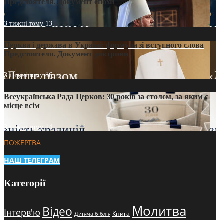
Предстоятеля. Документ епохи
3 тижні тому
13
Церква і держава в Україні: формула зі вступного слова
Предстоятеля. Документ доктрини
3 тижні тому
16
Всеукраїнська Рада Церков: 30 років за столом, за яким є
місце всім
3 тижні тому
14
ПОЖЕРТВА
НАШ ТЕЛЕГРАМ
Категорії
Молитва
Відео
Інтерв'ю
Книга
Дитяча біблія