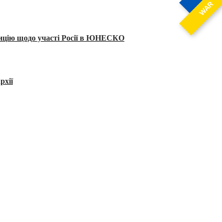
WAR
тицію щодо участі Росії в ЮНЕСКО
рхії