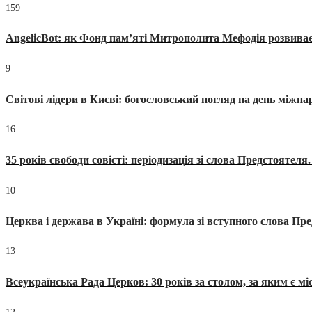
159
AngelicBot: як Фонд пам’яті Митрополита Мефодія розвиває
9
Світові лідери в Києві: богословський погляд на день міжнар
16
35 років свободи совісті: періодизація зі слова Предстоятел
10
Церква і держава в Україні: формула зі вступного слова П
13
Всеукраїнська Рада Церков: 30 років за столом, за яким є мі