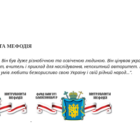
ТА МЕФОДІЯ
Він був дуже різнобічною та освіченою людиною. Він цінував укра
т, вчитель і приклад для наслідування, непохитний авторитет. 
умів любити безкорисливо свою Україну і свій рідний народ…”.