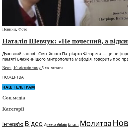
Новини
,
Фото
Наталія Шевчук: «Не почесний, а відк
Духовний заповіт Святійшого Патріарха Філарета — це не форм
пам’яті Блаженнішого Митрополита Мефодія, говорить про пр
News
,
10 місяців тому
5 хв.
читати
ПОЖЕРТВА
НАШ ТЕЛЕГРАМ
Соц.медіа
Категорії
Но
Молитва
Відео
Інтерв'ю
Книга
Дитяча біблія