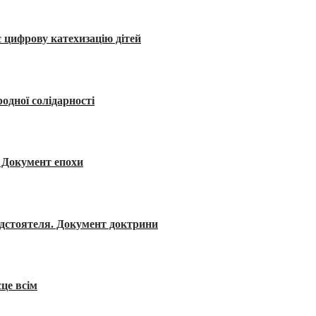
 цифрову катехизацію дітей
одної солідарності
я. Документ епохи
редстоятеля. Документ доктрини
сце всім