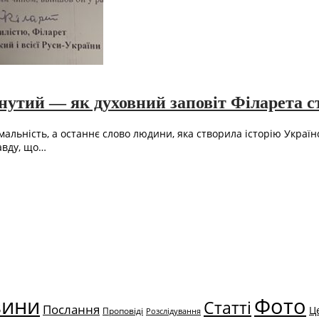
инутий — як духовний заповіт Філарета 
альність, а останнє слово людини, яка створила історію Україн
авду, що…
вини
Фото
Статті
Послання
Ц
Проповіді
Розслідування