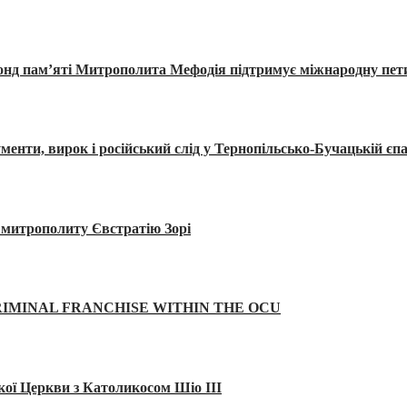
Фонд пам’яті Митрополита Мефодія підтримує міжнародну пе
, вирок і російський слід у Тернопільсько-Бучацькій єпа
а митрополиту Євстратію Зорі
IMINAL FRANCHISE WITHIN THE OCU
кої Церкви з Католикосом Шіо III