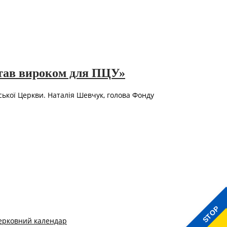
став вироком для ПЦУ»
ської Церкви. Наталія Шевчук, голова Фонду
STOP
ерковний календар