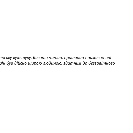
їнську культуру, багато читав, працював і вимагав від
Він був дійсно щирою людиною, здатним до беззавітного