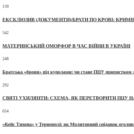
139
ЕКСКЛЮЗИВ (ДОКУМЕНТИ)/БРАТИ ПО КРОВІ: КРИМ
542
МАТЕРИНСЬКИЙ ОМОРФОР В ЧАС ВІЙНИ В УКРАЇНІ
248
Братська «броня» під куполами: чи стане ПЦУ прихистком д
292
СВЯТІ УХИЛЯНТИ: СХЕМА, ЯК ПЕРЕТВОРИТИ ПЦУ Н
654
«Кейс Тихона» у Тернополі: як Молитовний сніданок оголив