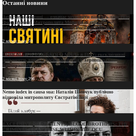
Останні новини
Захистити святині — означає захистити пам’ять людства:
Фонд пам’яті Митрополита Мефодія підтримує
міжнародну петицію щодо участі Росії в ЮНЕСКО
2 місяці тому
59
ПРИСМАК «РУССЬКОГО МІРА» в ПЦУ: ексклюзивні
документи, вирок і російський слід у Тернопільсько-
Бучацькій єпархії
2 місяці тому
296
Nemo iudex in causa sua: Наталія Шевчук публічно
відповіла митрополиту Євстратію Зорі
3 місяці тому
213
EXCLUSIVE (DOCUMENTS)/BLOOD BROTHERS: THE
CRIMINAL FRANCHISE WITHIN THE OCU