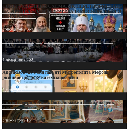
СВЯТІ УХИЛЯНТИ: СХЕМА, ЯК ПЕРЕТВОРИТИ ПЦУ
НА «ОФШОР» ДЛЯ ДЕЗЕРТИРА ІЗ МОСКОВСЬКОГО
ПАТРІАРХАТУ
3 місяці тому
654
«Кейс Тихона» у Тернополі: як Молитовний сніданок
оголив кризу довіри в ПЦУ
4 місяці тому
160
AngelicBot: як Фонд пам’яті Митрополита Мефодія
розвиває цифрову катехизацію дітей
6 днів тому
9
Світові лідери в Києві: богословський погляд на день
міжнародної солідарності
3 тижні тому
16