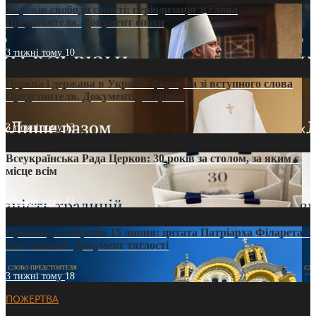
35 років свободи совісті: періодизація зі слова
Предстоятеля. Документ епохи
3 тижні тому
10
Церква і держава в Україні: формула зі вступного слова
Предстоятеля. Документ доктрини
3 тижні тому
13
Всеукраїнська Рада Церков: 30 років за столом, за яким є
місце всім
3 тижні тому
13
Проповідь Епіфанія 15 липня: цитата Патріарха Філарета з
його амвона. Документ тяглості
3 тижні тому
18
ПОЖЕРТВА