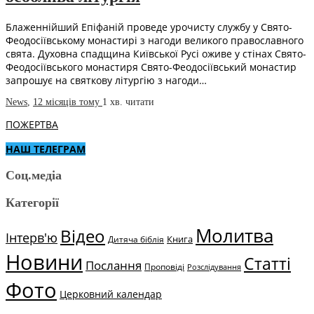
Блаженнійший Епіфаній проведе урочисту службу у Свято-
Феодосіївському монастирі з нагоди великого православного
свята. Духовна спадщина Київської Русі оживе у стінах Свято-
Феодосіївського монастиря Свято-Феодосіївський монастир
запрошує на святкову літургію з нагоди…
News
,
12 місяців тому
1 хв.
читати
ПОЖЕРТВА
НАШ ТЕЛЕГРАМ
Соц.медіа
Категорії
Молитва
Відео
Інтерв'ю
Книга
Дитяча біблія
Новини
Статті
Послання
Проповіді
Розслідування
Фото
Церковний календар