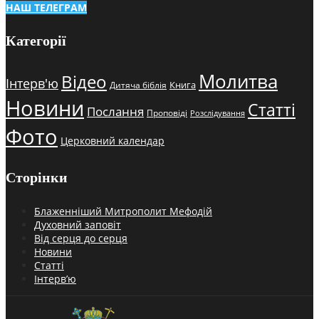
НАШ ТЕЛЕГРАМ
Категорії
Молитва
Відео
Інтерв'ю
Книга
Дитяча біблія
Новини
Статті
Послання
Проповіді
Розслідування
Фото
Церковний календар
Сторінки
Блаженніший Митрополит Мефодій
Духовний заповіт
Від серця до серця
Новини
Статті
Інтерв’ю