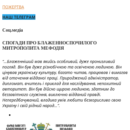
ПОЖЕРТВА
НАШ ТЕЛЕГРАМ
Соц.медіа
СПОГАДИ ПРО БЛАЖЕННОСПОЧИЛОГО
МИТРОПОЛИТА МЕФОДІЯ
“…Блаженніший мав якийсь особливий, дуже пронизливий
погляд. Він був дуже різнобічною та освіченою людиною. Він
цінував українську культуру, багато читав, працював і вимагав
від оточення відданої праці. Природжений адміністратор,
дипломат, вчитель і приклад для наслідування, непохитний
авторитет. Він був дійсно щирою людиною, здатним до
беззавітного служіння, виключно відданий правді.
Непередбачуваний, владика умів любити безкорисливо свою
Україну і свій рідний народ…”.