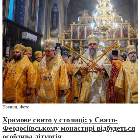
Новини
,
Фото
Храмове свято у столиці: у Свято-
Феодосіївському монастирі відбудеться
особлива літургія