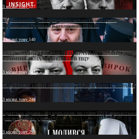
3 місяці тому
127
Від віолончелі до Патріаршого жезла: Новий шлях
Грузинської Церкви з Католикосом Шіо III
3 місяці тому
140
ЕКСКЛЮЗИВ (ДОКУМЕНТИ)/БРАТИ ПО КРОВІ:
КРИМІНАЛЬНА ФРАНШИЗА В ПЦУ
3 місяці тому
542
МАТЕРИНСЬКИЙ ОМОРФОР В ЧАС ВІЙНИ В УКРАЇНІ
3 місяці тому
248
Братська «броня» під куполами: чи стане ПЦУ прихистком
для дезертирів у рясах?
3 місяці тому
293