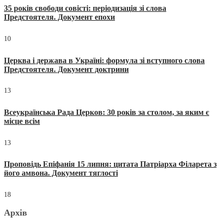
35 років свободи совісті: періодизація зі слова
Предстоятеля. Документ епохи
10
Церква і держава в Україні: формула зі вступного слова
Предстоятеля. Документ доктрини
13
Всеукраїнська Рада Церков: 30 років за столом, за яким є
місце всім
13
Проповідь Епіфанія 15 липня: цитата Патріарха Філарета з
його амвона. Документ тяглості
18
Архів