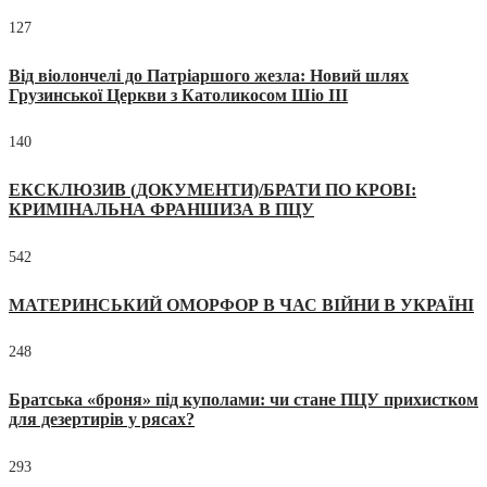
127
Від віолончелі до Патріаршого жезла: Новий шлях
Грузинської Церкви з Католикосом Шіо III
140
ЕКСКЛЮЗИВ (ДОКУМЕНТИ)/БРАТИ ПО КРОВІ:
КРИМІНАЛЬНА ФРАНШИЗА В ПЦУ
542
МАТЕРИНСЬКИЙ ОМОРФОР В ЧАС ВІЙНИ В УКРАЇНІ
248
Братська «броня» під куполами: чи стане ПЦУ прихистком
для дезертирів у рясах?
293