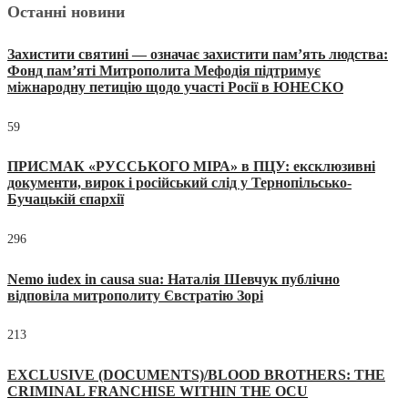
Останні новини
Захистити святині — означає захистити пам’ять людства:
Фонд пам’яті Митрополита Мефодія підтримує
міжнародну петицію щодо участі Росії в ЮНЕСКО
59
ПРИСМАК «РУССЬКОГО МІРА» в ПЦУ: ексклюзивні
документи, вирок і російський слід у Тернопільсько-
Бучацькій єпархії
296
Nemo iudex in causa sua: Наталія Шевчук публічно
відповіла митрополиту Євстратію Зорі
213
EXCLUSIVE (DOCUMENTS)/BLOOD BROTHERS: THE
CRIMINAL FRANCHISE WITHIN THE OCU