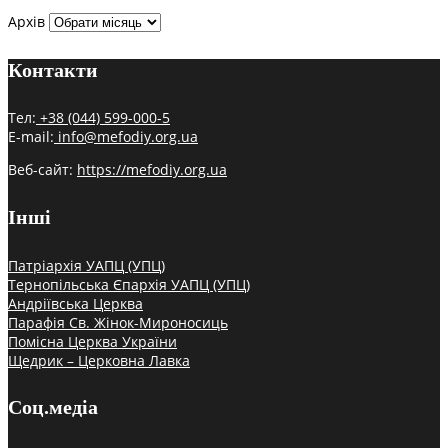
Архів
Контакти
Тел:
+38 (044) 599-000-5
E-mail:
info@mefodiy.org.ua
Веб-сайт:
https://mefodiy.org.ua
Інші
Патріархія УАПЦ (УПЦ)
Тернопільська Єпархія УАПЦ (УПЦ)
Андріївська Церква
Парафія Св. Жінок-Мироносиць
Помісна Церква України
Щедрик – Церковна Лавка
Соц.медіа