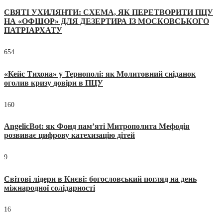
СВЯТІ УХИЛЯНТИ: СХЕМА, ЯК ПЕРЕТВОРИТИ ПЦУ
НА «ОФШОР» ДЛЯ ДЕЗЕРТИРА ІЗ МОСКОВСЬКОГО
ПАТРІАРХАТУ
654
«Кейс Тихона» у Тернополі: як Молитовний сніданок
оголив кризу довіри в ПЦУ
160
AngelicBot: як Фонд пам’яті Митрополита Мефодія
розвиває цифрову катехизацію дітей
9
Світові лідери в Києві: богословський погляд на день
міжнародної солідарності
16