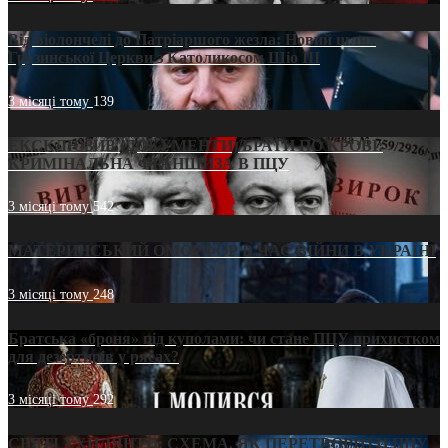
Від віолончелі до Патріаршого жезла: Новий шлях
Грузинської Церкви з Католикосом Шіо III
3 місяці тому
139
ЕКСКЛЮЗИВ (ДОКУМЕНТИ)/БРАТИ ПО КРОВІ:
КРИМІНАЛЬНА ФРАНШИЗА В ПЦУ
3 місяці тому
542
МАТЕРИНСЬКИЙ ОМОРФОР В ЧАС ВІЙНИ В УКРАЇНІ
3 місяці тому
248
Братська «броня» під куполами: чи стане ПЦУ прихистком
для дезертирів у рясах?
3 місяці тому
292
СВЯТІ УХИЛЯНТИ: СХЕМА, ЯК ПЕРЕТВОРИТИ ПЦУ