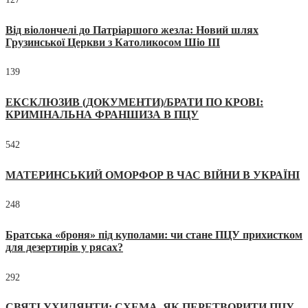
Від віолончелі до Патріаршого жезла: Новий шлях
Грузинської Церкви з Католикосом Шіо III
139
ЕКСКЛЮЗИВ (ДОКУМЕНТИ)/БРАТИ ПО КРОВІ:
КРИМІНАЛЬНА ФРАНШИЗА В ПЦУ
542
МАТЕРИНСЬКИЙ ОМОРФОР В ЧАС ВІЙНИ В УКРАЇНІ
248
Братська «броня» під куполами: чи стане ПЦУ прихистком
для дезертирів у рясах?
292
СВЯТІ УХИЛЯНТИ: СХЕМА, ЯК ПЕРЕТВОРИТИ ПЦУ