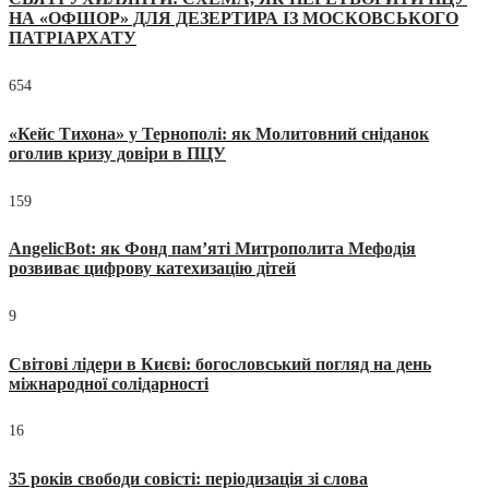
НА «ОФШОР» ДЛЯ ДЕЗЕРТИРА ІЗ МОСКОВСЬКОГО
ПАТРІАРХАТУ
654
«Кейс Тихона» у Тернополі: як Молитовний сніданок
оголив кризу довіри в ПЦУ
159
AngelicBot: як Фонд пам’яті Митрополита Мефодія
розвиває цифрову катехизацію дітей
9
Світові лідери в Києві: богословський погляд на день
міжнародної солідарності
16
35 років свободи совісті: періодизація зі слова