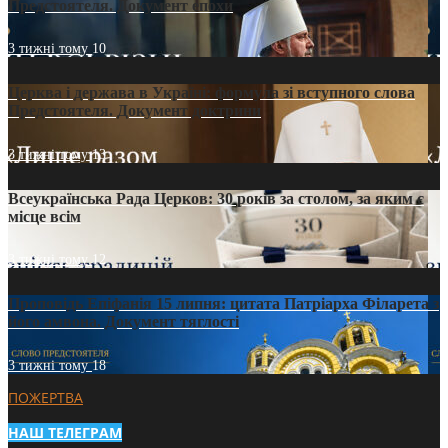
Предстоятеля. Документ епохи
3 тижні тому
10
Церква і держава в Україні: формула зі вступного слова
Предстоятеля. Документ доктрини
3 тижні тому
13
Всеукраїнська Рада Церков: 30 років за столом, за яким є
місце всім
3 тижні тому
12
Проповідь Епіфанія 15 липня: цитата Патріарха Філарета з
його амвона. Документ тяглості
3 тижні тому
18
ПОЖЕРТВА
НАШ ТЕЛЕГРАМ