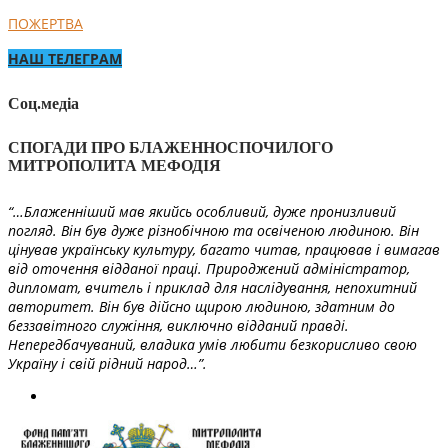
ПОЖЕРТВА
НАШ ТЕЛЕГРАМ
Соц.медіа
СПОГАДИ ПРО БЛАЖЕННОСПОЧИЛОГО
МИТРОПОЛИТА МЕФОДІЯ
“…Блаженніший мав якийсь особливий, дуже пронизливий
погляд. Він був дуже різнобічною та освіченою людиною. Він
цінував українську культуру, багато читав, працював і вимагав
від оточення відданої праці. Природжений адміністратор,
дипломат, вчитель і приклад для наслідування, непохитний
авторитет. Він був дійсно щирою людиною, здатним до
беззавітного служіння, виключно відданий правді.
Непередбачуваний, владика умів любити безкорисливо свою
Україну і свій рідний народ…”.