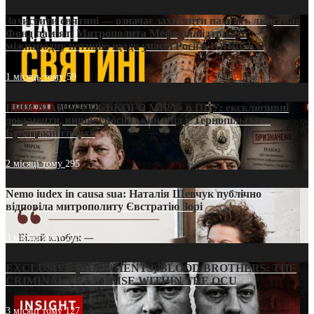
Захистити святині — означає захистити пам’ять людства:
Фонд пам’яті Митрополита Мефодія підтримує
міжнародну петицію щодо участі Росії в ЮНЕСКО
1 місяць тому
59
ПРИСМАК «РУССЬКОГО МІРА» в ПЦУ: ексклюзивні
документи, вирок і російський слід у Тернопільсько-
Бучацькій єпархії
2 місяці тому
295
Nemo iudex in causa sua: Наталія Шевчук публічно
відповіла митрополиту Євстратію Зорі
3 місяці тому
213
EXCLUSIVE (DOCUMENTS)/BLOOD BROTHERS: THE
CRIMINAL FRANCHISE WITHIN THE OCU
3 місяці тому
127