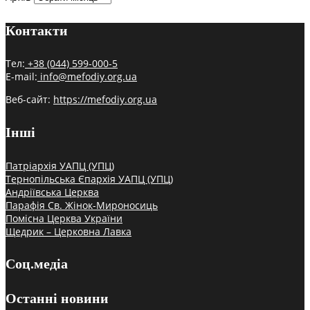
Контакти
Тел:
+38 (044) 599-000-5
E-mail:
info@mefodiy.org.ua
Веб-сайт:
https://mefodiy.org.ua
Інші
Патріархія УАПЦ (УПЦ)
Тернопільська Єпархія УАПЦ (УПЦ)
Андріївська Церква
Парафія Св. Жінок-Мироносиць
Помісна Церква України
Щедрик – Церковна Лавка
Соц.медіа
Останні новини