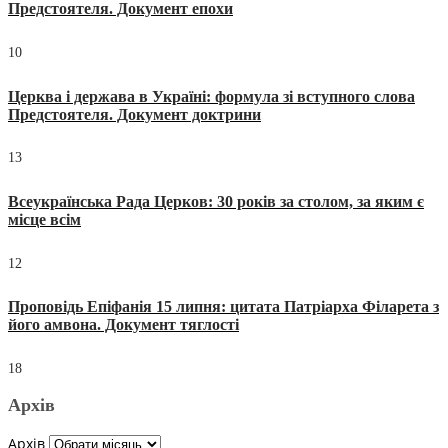
Предстоятеля. Документ епохи
10
Церква і держава в Україні: формула зі вступного слова
Предстоятеля. Документ доктрини
13
Всеукраїнська Рада Церков: 30 років за столом, за яким є
місце всім
12
Проповідь Епіфанія 15 липня: цитата Патріарха Філарета з
його амвона. Документ тяглості
18
Архів
Архів