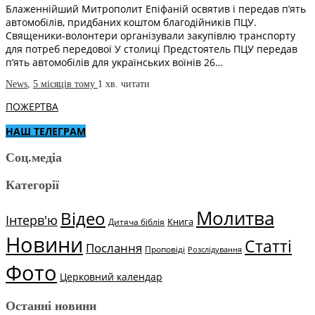
Блаженнійший Митрополит Епіфаній освятив і передав п’ять
автомобілів, придбаних коштом благодійників ПЦУ.
Священики-волонтери організували закупівлю транспорту
для потреб передової У столиці Предстоятель ПЦУ передав
п’ять автомобілів для українських воїнів 26…
News
,
5 місяців тому
1 хв.
читати
ПОЖЕРТВА
НАШ ТЕЛЕГРАМ
Соц.медіа
Категорії
Молитва
Відео
Інтерв'ю
Книга
Дитяча біблія
Новини
Статті
Послання
Проповіді
Розслідування
Фото
Церковний календар
Останні новини