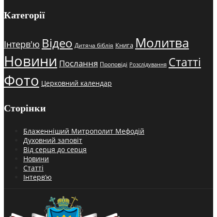
Категорії
Молитва
Відео
Інтерв'ю
Книга
Дитяча біблія
Новини
Статті
Послання
Проповіді
Розслідування
Фото
Церковний календар
Сторінки
Блаженніший Митрополит Мефодій
Духовний заповіт
Від серця до серця
Новини
Статті
Інтерв’ю