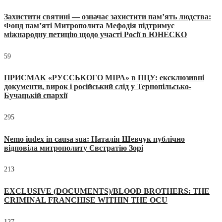
Захистити святині — означає захистити пам’ять людства:
Фонд пам’яті Митрополита Мефодія підтримує
міжнародну петицію щодо участі Росії в ЮНЕСКО
59
ПРИСМАК «РУССЬКОГО МІРА» в ПЦУ: ексклюзивні
документи, вирок і російський слід у Тернопільсько-
Бучацькій єпархії
295
Nemo iudex in causa sua: Наталія Шевчук публічно
відповіла митрополиту Євстратію Зорі
213
EXCLUSIVE (DOCUMENTS)/BLOOD BROTHERS: THE
CRIMINAL FRANCHISE WITHIN THE OCU
127