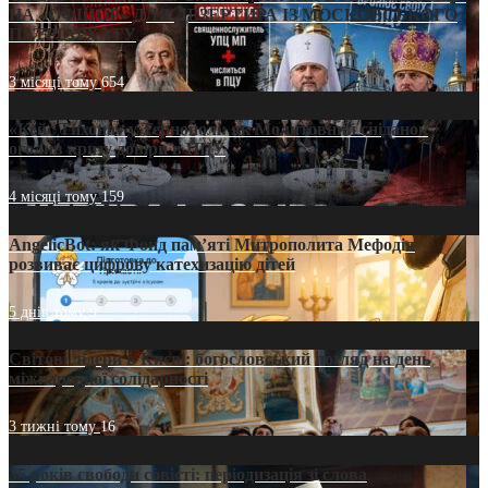
НА «ОФШОР» ДЛЯ ДЕЗЕРТИРА ІЗ МОСКОВСЬКОГО
ПАТРІАРХАТУ
3 місяці тому
654
«Кейс Тихона» у Тернополі: як Молитовний сніданок
оголив кризу довіри в ПЦУ
4 місяці тому
159
AngelicBot: як Фонд пам’яті Митрополита Мефодія
розвиває цифрову катехизацію дітей
5 днів тому
9
Світові лідери в Києві: богословський погляд на день
міжнародної солідарності
3 тижні тому
16
35 років свободи совісті: періодизація зі слова