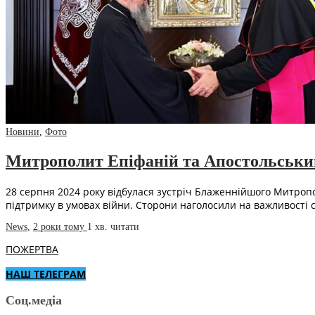
Новини
,
Фото
Митрополит Епіфаній та Апостольський
28 серпня 2024 року відбулася зустріч Блаженнійшого Митропо
підтримку в умовах війни. Сторони наголосили на важливості 
News
,
2 роки тому
1 хв.
читати
ПОЖЕРТВА
НАШ ТЕЛЕГРАМ
Соц.медіа