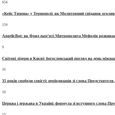
654
«Кейс Тихона» у Тернополі: як Молитовний сніданок оголив
159
AngelicBot: як Фонд пам’яті Митрополита Мефодія розвиває
9
Світові лідери в Києві: богословський погляд на день міжнар
16
35 років свободи совісті: періодизація зі слова Предстоятел
10
Церква і держава в Україні: формула зі вступного слова П
13