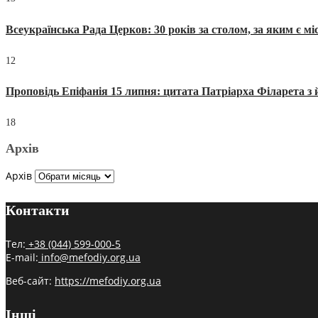
Всеукраїнська Рада Церков: 30 років за столом, за яким є мі
12
Проповідь Епіфанія 15 липня: цитата Патріарха Філарета з 
18
Архів
Архів
Контакти
Тел:
+38 (044) 599-000-5
E-mail:
info@mefodiy.org.ua
Веб-сайт:
https://mefodiy.org.ua
Інші