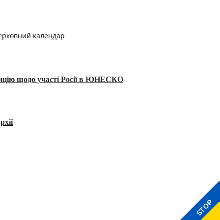
ерковний календар
тицію щодо участі Росії в ЮНЕСКО
рхії
STOP