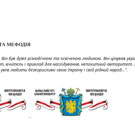
ТА МЕФОДІЯ
Він був дуже різнобічною та освіченою людиною. Він цінував укра
т, вчитель і приклад для наслідування, непохитний авторитет. 
умів любити безкорисливо свою Україну і свій рідний народ…”.