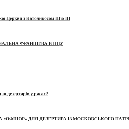
кої Церкви з Католикосом Шіо III
ІНАЛЬНА ФРАНШИЗА В ПЦУ
ля дезертирів у рясах?
А «ОФШОР» ДЛЯ ДЕЗЕРТИРА ІЗ МОСКОВСЬКОГО ПАТР