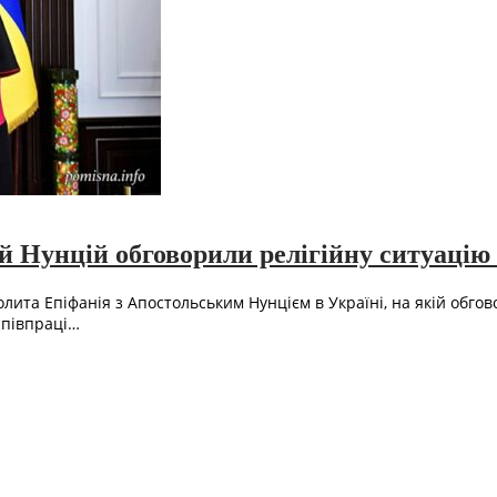
 Нунцій обговорили релігійну ситуацію 
лита Епіфанія з Апостольським Нунцієм в Україні, на якій обго
співпраці…