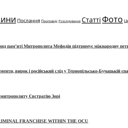
вини
Фото
Статті
Послання
Ц
Проповіді
Розслідування
Фонд пам’яті Митрополита Мефодія підтримує міжнародну пе
, вирок і російський слід у Тернопільсько-Бучацькій єпа
а митрополиту Євстратію Зорі
IMINAL FRANCHISE WITHIN THE OCU