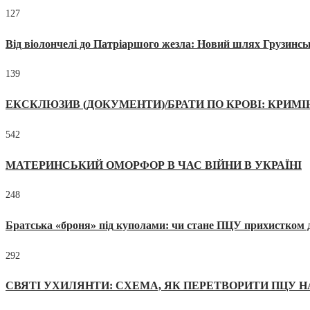
127
Від віолончелі до Патріаршого жезла: Новий шлях Грузинсь
139
ЕКСКЛЮЗИВ (ДОКУМЕНТИ)/БРАТИ ПО КРОВІ: КРИМ
542
МАТЕРИНСЬКИЙ ОМОРФОР В ЧАС ВІЙНИ В УКРАЇНІ
248
Братська «броня» під куполами: чи стане ПЦУ прихистком д
292
СВЯТІ УХИЛЯНТИ: СХЕМА, ЯК ПЕРЕТВОРИТИ ПЦУ Н