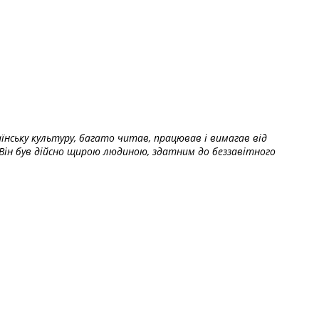
їнську культуру, багато читав, працював і вимагав від
Він був дійсно щирою людиною, здатним до беззавітного