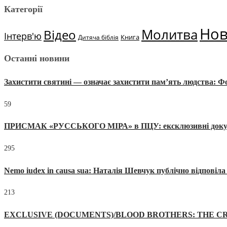
Категорії
Но
Молитва
Відео
Інтерв'ю
Книга
Дитяча біблія
Останні новини
Захистити святині — означає захистити пам’ять людства: 
59
ПРИСМАК «РУССЬКОГО МІРА» в ПЦУ: ексклюзивні документи
295
Nemo iudex in causa sua: Наталія Шевчук публічно відповіл
213
EXCLUSIVE (DOCUMENTS)/BLOOD BROTHERS: THE CR