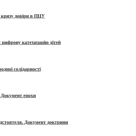
 кризу довіри в ПЦУ
 цифрову катехизацію дітей
одної солідарності
я. Документ епохи
редстоятеля. Документ доктрини