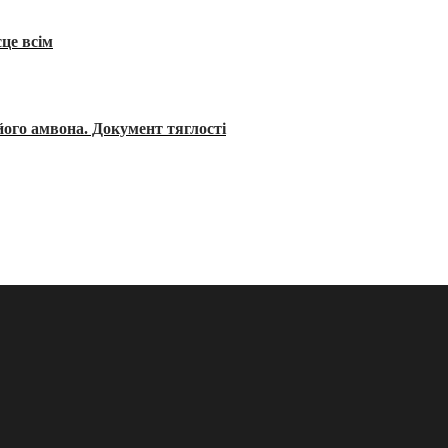
сце всім
його амвона. Документ тяглості