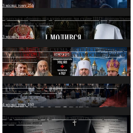
3 місяці тому
251
Братська «броня» під куполами: чи стане ПЦУ прихистком
для дезертирів у рясах?
3 місяці тому
294
СВЯТІ УХИЛЯНТИ: СХЕМА, ЯК ПЕРЕТВОРИТИ ПЦУ
НА «ОФШОР» ДЛЯ ДЕЗЕРТИРА ІЗ МОСКОВСЬКОГО
ПАТРІАРХАТУ
3 місяці тому
656
«Кейс Тихона» у Тернополі: як Молитовний сніданок
оголив кризу довіри в ПЦУ
4 місяці тому
160
Від гучного скандалу до тихого закриття: хто зупинив
справу Мстислава