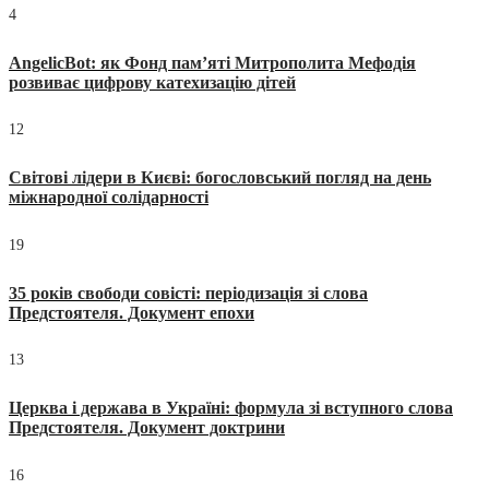
4
AngelicBot: як Фонд пам’яті Митрополита Мефодія
розвиває цифрову катехизацію дітей
12
Світові лідери в Києві: богословський погляд на день
міжнародної солідарності
19
35 років свободи совісті: періодизація зі слова
Предстоятеля. Документ епохи
13
Церква і держава в Україні: формула зі вступного слова
Предстоятеля. Документ доктрини
16