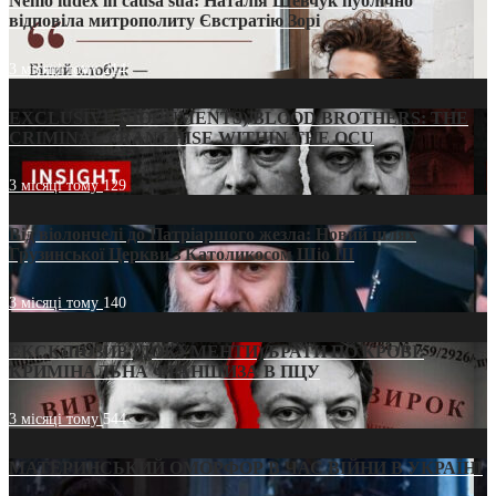
Nemo iudex in causa sua: Наталія Шевчук публічно
відповіла митрополиту Євстратію Зорі
3 місяці тому
214
EXCLUSIVE (DOCUMENTS)/BLOOD BROTHERS: THE
CRIMINAL FRANCHISE WITHIN THE OCU
3 місяці тому
129
Від віолончелі до Патріаршого жезла: Новий шлях
Грузинської Церкви з Католикосом Шіо III
3 місяці тому
140
ЕКСКЛЮЗИВ (ДОКУМЕНТИ)/БРАТИ ПО КРОВІ:
КРИМІНАЛЬНА ФРАНШИЗА В ПЦУ
3 місяці тому
544
МАТЕРИНСЬКИЙ ОМОРФОР В ЧАС ВІЙНИ В УКРАЇНІ