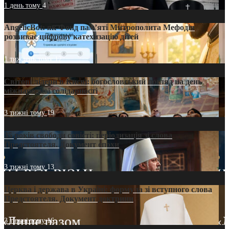
1 день тому
4
AngelicBot: як Фонд пам’яті Митрополита Мефодія
розвиває цифрову катехизацію дітей
1 тиждень тому
12
Світові лідери в Києві: богословський погляд на день
міжнародної солідарності
3 тижні тому
19
35 років свободи совісті: періодизація зі слова
Предстоятеля. Документ епохи
3 тижні тому
13
Церква і держава в Україні: формула зі вступного слова
Предстоятеля. Документ доктрини
3 тижні тому
16