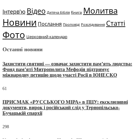
Молитва
Відео
Інтерв'ю
Книга
Дитяча біблія
Новини
Статті
Послання
Проповіді
Розслідування
Фото
Церковний календар
Останні новини
Захистити святині — означає захистити пам’ять людства:
Фонд пам’яті Митрополита Мефодія підтримує
міжнародну петицію щодо участі Росії в ЮНЕСКО
61
ПРИСМАК «РУССЬКОГО МІРА» в ПЦУ: ексклюзивні
документи, вирок і російський слід у Тернопільсько-
Бучацькій єпархії
298