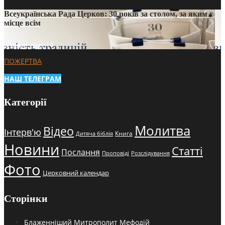
Всеукраїнська Рада Церков: 30 років за столом, за яким є
місце всім
3 тижні тому
14
ПОЖЕРТВА
НАШ ТЕЛЕГРАМ
Категорії
Молитва
Відео
Інтерв'ю
Книга
Дитяча біблія
Новини
Статті
Послання
Проповіді
Розслідування
Фото
Церковний календар
Сторінки
Блаженніший Митрополит Мефодій