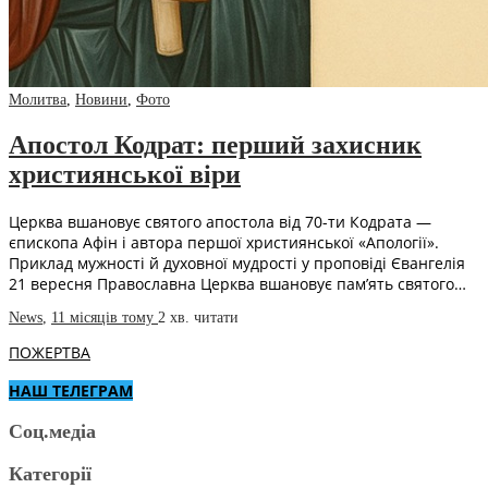
Молитва
,
Новини
,
Фото
Апостол Кодрат: перший захисник
християнської віри
Церква вшановує святого апостола від 70-ти Кодрата —
єпископа Афін і автора першої християнської «Апології».
Приклад мужності й духовної мудрості у проповіді Євангелія
21 вересня Православна Церква вшановує пам’ять святого…
News
,
11 місяців тому
2 хв.
читати
ПОЖЕРТВА
НАШ ТЕЛЕГРАМ
Соц.медіа
Категорії