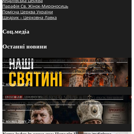
Андріївська Церква
Парафія Св. Жінок-Мироносиць
Помісна Церква України
Щедрик – Церковна Лавка
Соц.медіа
Останні новини
Захистити святині — означає захистити пам’ять людства:
Фонд пам’яті Митрополита Мефодія підтримує
міжнародну петицію щодо участі Росії в ЮНЕСКО
2 місяці тому
61
ПРИСМАК «РУССЬКОГО МІРА» в ПЦУ: ексклюзивні
документи, вирок і російський слід у Тернопільсько-
Бучацькій єпархії
2 місяці тому
298