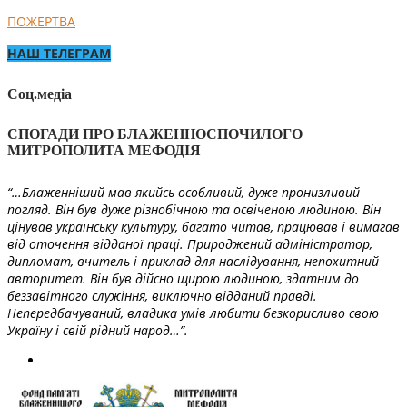
ПОЖЕРТВА
НАШ ТЕЛЕГРАМ
Соц.медіа
СПОГАДИ ПРО БЛАЖЕННОСПОЧИЛОГО
МИТРОПОЛИТА МЕФОДІЯ
“…Блаженніший мав якийсь особливий, дуже пронизливий
погляд. Він був дуже різнобічною та освіченою людиною. Він
цінував українську культуру, багато читав, працював і вимагав
від оточення відданої праці. Природжений адміністратор,
дипломат, вчитель і приклад для наслідування, непохитний
авторитет. Він був дійсно щирою людиною, здатним до
беззавітного служіння, виключно відданий правді.
Непередбачуваний, владика умів любити безкорисливо свою
Україну і свій рідний народ…”.