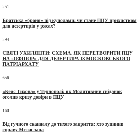
251
Братська «броня» під куполами: чи стане ПЦУ прихистком
для дезертирів у рясах?
294
СВЯТІ УХИЛЯНТИ: СХЕМА, ЯК ПЕРЕТВОРИТИ ПЦУ
НА «ОФШОР» ДЛЯ ДЕЗЕРТИРА ІЗ МОСКОВСЬКОГО
ПАТРІАРХАТУ
656
«Кейс Тихона» у Тернополі: як Молитовний сніданок
оголив кризу довіри в ПЦУ
160
Від гучного скандалу до тихого закриття: хто зупинив
справу Мстислава