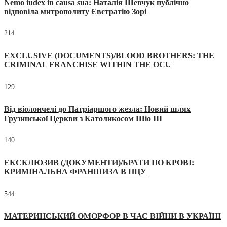
Nemo iudex in causa sua: Наталія Шевчук публічно
відповіла митрополиту Євстратію Зорі
214
EXCLUSIVE (DOCUMENTS)/BLOOD BROTHERS: THE
CRIMINAL FRANCHISE WITHIN THE OCU
129
Від віолончелі до Патріаршого жезла: Новий шлях
Грузинської Церкви з Католикосом Шіо III
140
ЕКСКЛЮЗИВ (ДОКУМЕНТИ)/БРАТИ ПО КРОВІ:
КРИМІНАЛЬНА ФРАНШИЗА В ПЦУ
544
МАТЕРИНСЬКИЙ ОМОРФОР В ЧАС ВІЙНИ В УКРАЇНІ